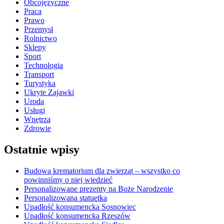
Obcojęzyczne
Praca
Prawo
Przemysł
Rolnictwo
Sklepy
Sport
Technologia
Transport
Turystyka
Ukryte Zajawki
Uroda
Usługi
Wnętrza
Zdrowie
Ostatnie wpisy
Budowa krematorium dla zwierząt – wszystko co
powinniśmy o niej wiedzieć
Personalizowane prezenty na Boże Narodzenie
Personalizowana statuetka
Upadłość konsumencka Sosnowiec
Upadłość konsumencka Rzeszów