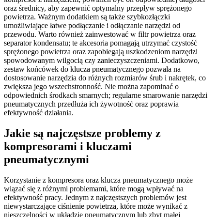
oraz średnicy, aby zapewnić optymalny przepływ sprężonego
powietrza. Ważnym dodatkiem są także szybkozłączki
umożliwiające łatwe podłączanie i odłączanie narzędzi od
przewodu. Warto również zainwestować w filtr powietrza oraz
separator kondensatu; te akcesoria pomagają utrzymać czystość
sprężonego powietrza oraz zapobiegają uszkodzeniom narzędzi
spowodowanym wilgocią czy zanieczyszczeniami. Dodatkowo,
zestaw końcówek do klucza pneumatycznego pozwala na
dostosowanie narzędzia do różnych rozmiarów śrub i nakrętek, co
zwiększa jego wszechstronność. Nie można zapominać o
odpowiednich środkach smarnych; regularne smarowanie narzędzi
pneumatycznych przedłuża ich żywotność oraz poprawia
efektywność działania.
Jakie są najczęstsze problemy z
kompresorami i kluczami
pneumatycznymi
Korzystanie z kompresora oraz klucza pneumatycznego może
wiązać się z różnymi problemami, które mogą wpływać na
efektywność pracy. Jednym z najczęstszych problemów jest
niewystarczające ciśnienie powietrza, które może wynikać z
nieszczelności w układzie pneumatycznym lub zbyt małej