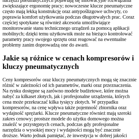
narzędzi pneumatycznych pojawiają się innowacyjne rozwiązania
zwiększające ergonomię pracy; nowoczesne klucze pneumatyczne
często mają lekką konstrukcję oraz antypoślizgowe uchwyty, co
poprawia komfort użytkowania podczas długotrwałych prac. Coraz
częściej spotykane są również akcesoria umożliwiające
monitorowanie stanu technicznego urządzeń za pomocą aplikacji
mobilnych; dzięki temu użytkownik może na bieżąco kontrolować
parametry pracy swojego sprzętu oraz reagować na ewentualne
problemy zanim doprowadzą one do awarii.
Jakie są różnice w cenach kompresorów i
kluczy pneumatycznych
Ceny kompresorów oraz kluczy pneumatycznych mogą się znacznie
różnić w zależności od ich parametrów, marki oraz przeznaczenia.
Na rynku dostępne są zarówno modele budżetowe, które można
nabyć za kilkaset złotych, jak i profesjonalne urządzenia, których
cena może przekraczać kilka tysięcy złotych. W przypadku
kompresorów, na cenę wpływa także pojemność zbiornika oraz
wydajność sprężarki. Klucze pneumatyczne również mają szeroki
zakres cenowy; prostsze modele do użytku domowego można
znaleźć w przystępnych cenach, podczas gdy profesjonalne
narzędzia o wysokiej mocy i wydajności mogą być znacznie
droższe. Warto jednak pamiętać, że inwestycja w dobrej jakości