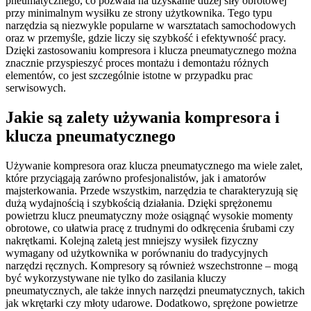
pneumatycznego, co pozwala na uzyskanie dużej siły obrotowej
przy minimalnym wysiłku ze strony użytkownika. Tego typu
narzędzia są niezwykle popularne w warsztatach samochodowych
oraz w przemyśle, gdzie liczy się szybkość i efektywność pracy.
Dzięki zastosowaniu kompresora i klucza pneumatycznego można
znacznie przyspieszyć proces montażu i demontażu różnych
elementów, co jest szczególnie istotne w przypadku prac
serwisowych.
Jakie są zalety używania kompresora i
klucza pneumatycznego
Używanie kompresora oraz klucza pneumatycznego ma wiele zalet,
które przyciągają zarówno profesjonalistów, jak i amatorów
majsterkowania. Przede wszystkim, narzędzia te charakteryzują się
dużą wydajnością i szybkością działania. Dzięki sprężonemu
powietrzu klucz pneumatyczny może osiągnąć wysokie momenty
obrotowe, co ułatwia pracę z trudnymi do odkręcenia śrubami czy
nakrętkami. Kolejną zaletą jest mniejszy wysiłek fizyczny
wymagany od użytkownika w porównaniu do tradycyjnych
narzędzi ręcznych. Kompresory są również wszechstronne – mogą
być wykorzystywane nie tylko do zasilania kluczy
pneumatycznych, ale także innych narzędzi pneumatycznych, takich
jak wkrętarki czy młoty udarowe. Dodatkowo, sprężone powietrze