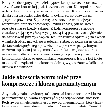
Na rynku dostępnych jest wiele typów kompresorów, które różnią
się zarówno konstrukcją, jak i przeznaczeniem. Najpopularniejsze
rodzaje to kompresory tłokowe oraz śrubowe. Kompresory tłokowe
działają na zasadzie ruchu tłoka w cylindrze, co pozwala na
sprężanie powietrza. Są one często stosowane w mniejszych
warsztatach oraz do domowego użytku ze względu na swoją
prostotę i niższe koszty zakupu. Z kolei kompresory śrubowe
charakteryzują się wyższą wydajnością i są przeznaczone głównie
do zastosowań przemysłowych. Ich konstrukcja opiera się na dwóch
wirnikach obracających się względem siebie, co pozwala na ciągłe
dostarczanie sprężonego powietrza bez przerw w pracy. Innym
ważnym aspektem jest pojemność zbiornika – większe zbiorniki
umożliwiają dłuższe korzystanie z narzędzi pneumatycznych bez
konieczności ciągłego uruchamiania kompresora. Istotna jest także
mobilność urządzenia; niektóre modele są wyposażone w kółka, co
ułatwia ich transport.
Jakie akcesoria warto mieć przy
kompresorze i kluczu pneumatycznym
Aby maksymalnie wykorzystać potencjał kompresora oraz klucza
pneumatycznego, warto zaopatrzyć się w odpowiednie akcesoria.
Podstawowym elementem jest przewód pneumatyczny, który łączy
kompresor z narzędziem; powinien być on odpowiedniej długości