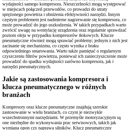
wydajności samego kompresora. Nieszczelności mogą występować
w miejscach połączeń przewodów, co prowadzi do utraty
sprężonego powietrza i obniżenia efektywności narzędzi. Innym
częstym problemem jest nadmierne nagrzewanie się kompresora, co
może prowadzić do jego uszkodzenia. W takich przypadkach warto
zwrócić uwagę na wentylację urządzenia oraz regularnie sprawdzać
poziom oleju w przypadku kompresorów tłokowych. Klucze
pneumatyczne również mogą sprawiać problemy; jednym z nich jest
zacinanie się mechanizmu, co często wynika z braku
odpowiedniego smarowania. Warto także pamiętać o regularnym
czyszczeniu filtrów powietrza, ponieważ ich zanieczyszczenie może
prowadzić do spadku wydajności zarówno kompresora, jak i
narzędzi pneumatycznych.
Jakie są zastosowania kompresora i
klucza pneumatycznego w różnych
branżach
Kompresory oraz klucze pneumatyczne znajdują szerokie
zastosowanie w wielu branżach, co czyni je niezwykle
wszechstronnymi narzędziami. W przemyśle motoryzacyjnym są
one niezbędne do wykonywania prac serwisowych, takich jak
wymiana opon czy naprawa silników. Klucz pneumatyczny