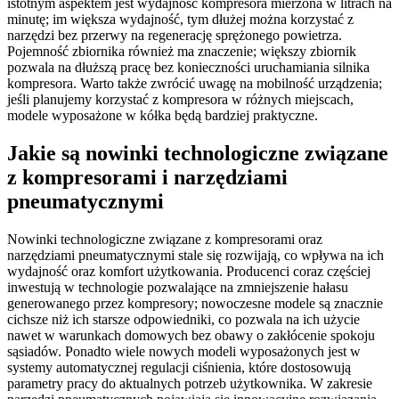
istotnym aspektem jest wydajność kompresora mierzona w litrach na
minutę; im większa wydajność, tym dłużej można korzystać z
narzędzi bez przerwy na regenerację sprężonego powietrza.
Pojemność zbiornika również ma znaczenie; większy zbiornik
pozwala na dłuższą pracę bez konieczności uruchamiania silnika
kompresora. Warto także zwrócić uwagę na mobilność urządzenia;
jeśli planujemy korzystać z kompresora w różnych miejscach,
modele wyposażone w kółka będą bardziej praktyczne.
Jakie są nowinki technologiczne związane
z kompresorami i narzędziami
pneumatycznymi
Nowinki technologiczne związane z kompresorami oraz
narzędziami pneumatycznymi stale się rozwijają, co wpływa na ich
wydajność oraz komfort użytkowania. Producenci coraz częściej
inwestują w technologie pozwalające na zmniejszenie hałasu
generowanego przez kompresory; nowoczesne modele są znacznie
cichsze niż ich starsze odpowiedniki, co pozwala na ich użycie
nawet w warunkach domowych bez obawy o zakłócenie spokoju
sąsiadów. Ponadto wiele nowych modeli wyposażonych jest w
systemy automatycznej regulacji ciśnienia, które dostosowują
parametry pracy do aktualnych potrzeb użytkownika. W zakresie