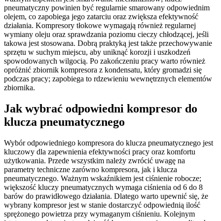
pneumatyczny powinien być regularnie smarowany odpowiednim
olejem, co zapobiega jego zatarciu oraz zwiększa efektywność
działania. Kompresory tłokowe wymagają również regularnej
wymiany oleju oraz sprawdzania poziomu cieczy chłodzącej, jeśli
takowa jest stosowana. Dobrą praktyką jest także przechowywanie
sprzętu w suchym miejscu, aby uniknąć korozji i uszkodzeń
spowodowanych wilgocią. Po zakończeniu pracy warto również
opróżnić zbiornik kompresora z kondensatu, który gromadzi się
podczas pracy; zapobiega to rdzewieniu wewnętrznych elementów
zbiornika.
Jak wybrać odpowiedni kompresor do
klucza pneumatycznego
Wybór odpowiedniego kompresora do klucza pneumatycznego jest
kluczowy dla zapewnienia efektywności pracy oraz komfortu
użytkowania. Przede wszystkim należy zwrócić uwagę na
parametry techniczne zarówno kompresora, jak i klucza
pneumatycznego. Ważnym wskaźnikiem jest ciśnienie robocze;
większość kluczy pneumatycznych wymaga ciśnienia od 6 do 8
barów do prawidłowego działania. Dlatego warto upewnić się, że
wybrany kompresor jest w stanie dostarczyć odpowiednią ilość
sprężonego powietrza przy wymaganym ciśnieniu. Kolejnym