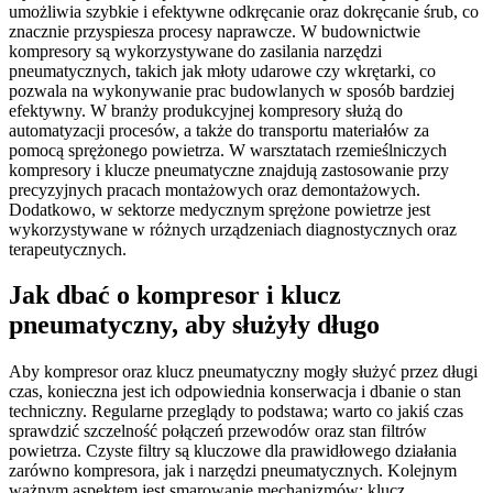
umożliwia szybkie i efektywne odkręcanie oraz dokręcanie śrub, co
znacznie przyspiesza procesy naprawcze. W budownictwie
kompresory są wykorzystywane do zasilania narzędzi
pneumatycznych, takich jak młoty udarowe czy wkrętarki, co
pozwala na wykonywanie prac budowlanych w sposób bardziej
efektywny. W branży produkcyjnej kompresory służą do
automatyzacji procesów, a także do transportu materiałów za
pomocą sprężonego powietrza. W warsztatach rzemieślniczych
kompresory i klucze pneumatyczne znajdują zastosowanie przy
precyzyjnych pracach montażowych oraz demontażowych.
Dodatkowo, w sektorze medycznym sprężone powietrze jest
wykorzystywane w różnych urządzeniach diagnostycznych oraz
terapeutycznych.
Jak dbać o kompresor i klucz
pneumatyczny, aby służyły długo
Aby kompresor oraz klucz pneumatyczny mogły służyć przez długi
czas, konieczna jest ich odpowiednia konserwacja i dbanie o stan
techniczny. Regularne przeglądy to podstawa; warto co jakiś czas
sprawdzić szczelność połączeń przewodów oraz stan filtrów
powietrza. Czyste filtry są kluczowe dla prawidłowego działania
zarówno kompresora, jak i narzędzi pneumatycznych. Kolejnym
ważnym aspektem jest smarowanie mechanizmów; klucz