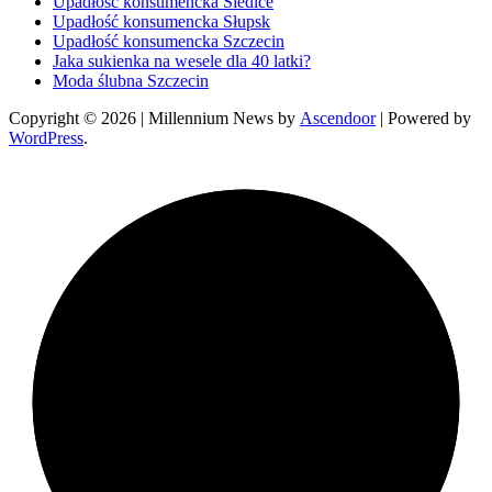
Upadłość konsumencka Siedlce
Upadłość konsumencka Słupsk
Upadłość konsumencka Szczecin
Jaka sukienka na wesele dla 40 latki?
Moda ślubna Szczecin
Copyright © 2026
| Millennium News by
Ascendoor
| Powered by
WordPress
.