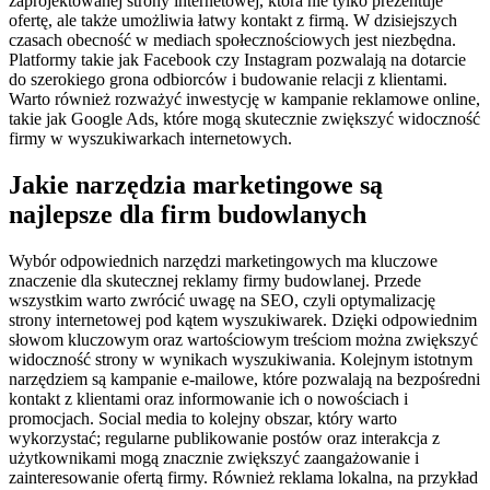
zaprojektowanej strony internetowej, która nie tylko prezentuje
ofertę, ale także umożliwia łatwy kontakt z firmą. W dzisiejszych
czasach obecność w mediach społecznościowych jest niezbędna.
Platformy takie jak Facebook czy Instagram pozwalają na dotarcie
do szerokiego grona odbiorców i budowanie relacji z klientami.
Warto również rozważyć inwestycję w kampanie reklamowe online,
takie jak Google Ads, które mogą skutecznie zwiększyć widoczność
firmy w wyszukiwarkach internetowych.
Jakie narzędzia marketingowe są
najlepsze dla firm budowlanych
Wybór odpowiednich narzędzi marketingowych ma kluczowe
znaczenie dla skutecznej reklamy firmy budowlanej. Przede
wszystkim warto zwrócić uwagę na SEO, czyli optymalizację
strony internetowej pod kątem wyszukiwarek. Dzięki odpowiednim
słowom kluczowym oraz wartościowym treściom można zwiększyć
widoczność strony w wynikach wyszukiwania. Kolejnym istotnym
narzędziem są kampanie e-mailowe, które pozwalają na bezpośredni
kontakt z klientami oraz informowanie ich o nowościach i
promocjach. Social media to kolejny obszar, który warto
wykorzystać; regularne publikowanie postów oraz interakcja z
użytkownikami mogą znacznie zwiększyć zaangażowanie i
zainteresowanie ofertą firmy. Również reklama lokalna, na przykład