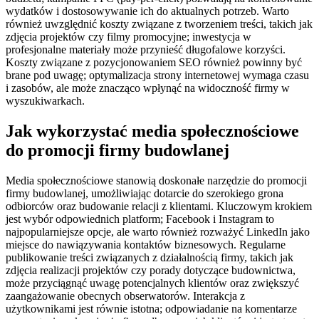
wydatków i dostosowywanie ich do aktualnych potrzeb. Warto
również uwzględnić koszty związane z tworzeniem treści, takich jak
zdjęcia projektów czy filmy promocyjne; inwestycja w
profesjonalne materiały może przynieść długofalowe korzyści.
Koszty związane z pozycjonowaniem SEO również powinny być
brane pod uwagę; optymalizacja strony internetowej wymaga czasu
i zasobów, ale może znacząco wpłynąć na widoczność firmy w
wyszukiwarkach.
Jak wykorzystać media społecznościowe
do promocji firmy budowlanej
Media społecznościowe stanowią doskonałe narzędzie do promocji
firmy budowlanej, umożliwiając dotarcie do szerokiego grona
odbiorców oraz budowanie relacji z klientami. Kluczowym krokiem
jest wybór odpowiednich platform; Facebook i Instagram to
najpopularniejsze opcje, ale warto również rozważyć LinkedIn jako
miejsce do nawiązywania kontaktów biznesowych. Regularne
publikowanie treści związanych z działalnością firmy, takich jak
zdjęcia realizacji projektów czy porady dotyczące budownictwa,
może przyciągnąć uwagę potencjalnych klientów oraz zwiększyć
zaangażowanie obecnych obserwatorów. Interakcja z
użytkownikami jest równie istotna; odpowiadanie na komentarze