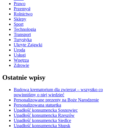
Prawo
Przemysł
Rolnictwo
Sklepy
Sport
Technologia
Transport
Turystyka
Ukryte Zajawki
Uroda
Usługi
Wnętrza
Zdrowie
Ostatnie wpisy
Budowa krematorium dla zwierząt – wszystko co
powinniśmy o niej wiedzieć
Personalizowane prezenty na Boże Narodzenie
Personalizowana statuetka
Upadłość konsumencka Sosnowiec
Upadłość konsumencka Rzeszów
Upadłość konsumencka Siedlce
Upadłość konsumencka Słupsk