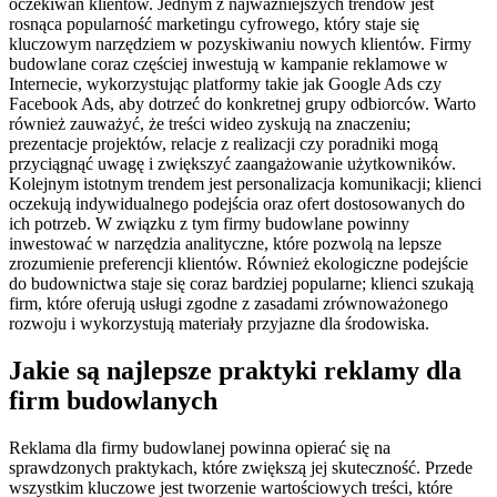
oczekiwań klientów. Jednym z najważniejszych trendów jest
rosnąca popularność marketingu cyfrowego, który staje się
kluczowym narzędziem w pozyskiwaniu nowych klientów. Firmy
budowlane coraz częściej inwestują w kampanie reklamowe w
Internecie, wykorzystując platformy takie jak Google Ads czy
Facebook Ads, aby dotrzeć do konkretnej grupy odbiorców. Warto
również zauważyć, że treści wideo zyskują na znaczeniu;
prezentacje projektów, relacje z realizacji czy poradniki mogą
przyciągnąć uwagę i zwiększyć zaangażowanie użytkowników.
Kolejnym istotnym trendem jest personalizacja komunikacji; klienci
oczekują indywidualnego podejścia oraz ofert dostosowanych do
ich potrzeb. W związku z tym firmy budowlane powinny
inwestować w narzędzia analityczne, które pozwolą na lepsze
zrozumienie preferencji klientów. Również ekologiczne podejście
do budownictwa staje się coraz bardziej popularne; klienci szukają
firm, które oferują usługi zgodne z zasadami zrównoważonego
rozwoju i wykorzystują materiały przyjazne dla środowiska.
Jakie są najlepsze praktyki reklamy dla
firm budowlanych
Reklama dla firmy budowlanej powinna opierać się na
sprawdzonych praktykach, które zwiększą jej skuteczność. Przede
wszystkim kluczowe jest tworzenie wartościowych treści, które