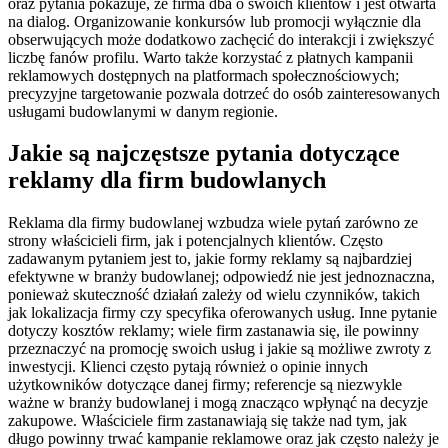
oraz pytania pokazuje, że firma dba o swoich klientów i jest otwarta
na dialog. Organizowanie konkursów lub promocji wyłącznie dla
obserwujących może dodatkowo zachęcić do interakcji i zwiększyć
liczbę fanów profilu. Warto także korzystać z płatnych kampanii
reklamowych dostępnych na platformach społecznościowych;
precyzyjne targetowanie pozwala dotrzeć do osób zainteresowanych
usługami budowlanymi w danym regionie.
Jakie są najczęstsze pytania dotyczące
reklamy dla firm budowlanych
Reklama dla firmy budowlanej wzbudza wiele pytań zarówno ze
strony właścicieli firm, jak i potencjalnych klientów. Często
zadawanym pytaniem jest to, jakie formy reklamy są najbardziej
efektywne w branży budowlanej; odpowiedź nie jest jednoznaczna,
ponieważ skuteczność działań zależy od wielu czynników, takich
jak lokalizacja firmy czy specyfika oferowanych usług. Inne pytanie
dotyczy kosztów reklamy; wiele firm zastanawia się, ile powinny
przeznaczyć na promocję swoich usług i jakie są możliwe zwroty z
inwestycji. Klienci często pytają również o opinie innych
użytkowników dotyczące danej firmy; referencje są niezwykle
ważne w branży budowlanej i mogą znacząco wpłynąć na decyzje
zakupowe. Właściciele firm zastanawiają się także nad tym, jak
długo powinny trwać kampanie reklamowe oraz jak często należy je