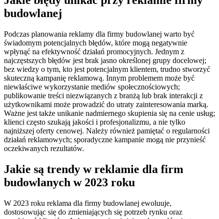
Jakie błędy unikać przy reklamie firmy
budowlanej
Podczas planowania reklamy dla firmy budowlanej warto być
świadomym potencjalnych błędów, które mogą negatywnie
wpłynąć na efektywność działań promocyjnych. Jednym z
najczęstszych błędów jest brak jasno określonej grupy docelowej;
bez wiedzy o tym, kto jest potencjalnym klientem, trudno stworzyć
skuteczną kampanię reklamową. Innym problemem może być
niewłaściwe wykorzystanie mediów społecznościowych;
publikowanie treści niezwiązanych z branżą lub brak interakcji z
użytkownikami może prowadzić do utraty zainteresowania marką.
Ważne jest także unikanie nadmiernego skupienia się na cenie usług;
klienci często szukają jakości i profesjonalizmu, a nie tylko
najniższej oferty cenowej. Należy również pamiętać o regularności
działań reklamowych; sporadyczne kampanie mogą nie przynieść
oczekiwanych rezultatów.
Jakie są trendy w reklamie dla firm
budowlanych w 2023 roku
W 2023 roku reklama dla firmy budowlanej ewoluuje,
dostosowując się do zmieniających się potrzeb rynku oraz