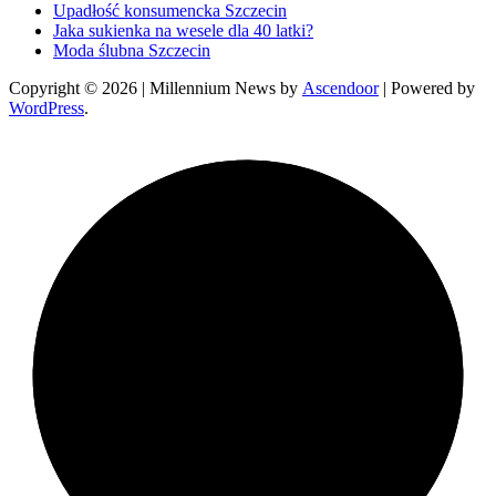
Upadłość konsumencka Szczecin
Jaka sukienka na wesele dla 40 latki?
Moda ślubna Szczecin
Copyright © 2026
| Millennium News by
Ascendoor
| Powered by
WordPress
.