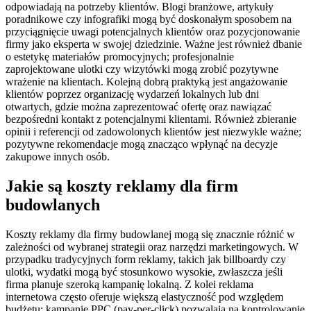
odpowiadają na potrzeby klientów. Blogi branżowe, artykuły
poradnikowe czy infografiki mogą być doskonałym sposobem na
przyciągnięcie uwagi potencjalnych klientów oraz pozycjonowanie
firmy jako eksperta w swojej dziedzinie. Ważne jest również dbanie
o estetykę materiałów promocyjnych; profesjonalnie
zaprojektowane ulotki czy wizytówki mogą zrobić pozytywne
wrażenie na klientach. Kolejną dobrą praktyką jest angażowanie
klientów poprzez organizację wydarzeń lokalnych lub dni
otwartych, gdzie można zaprezentować ofertę oraz nawiązać
bezpośredni kontakt z potencjalnymi klientami. Również zbieranie
opinii i referencji od zadowolonych klientów jest niezwykle ważne;
pozytywne rekomendacje mogą znacząco wpłynąć na decyzje
zakupowe innych osób.
Jakie są koszty reklamy dla firm
budowlanych
Koszty reklamy dla firmy budowlanej mogą się znacznie różnić w
zależności od wybranej strategii oraz narzędzi marketingowych. W
przypadku tradycyjnych form reklamy, takich jak billboardy czy
ulotki, wydatki mogą być stosunkowo wysokie, zwłaszcza jeśli
firma planuje szeroką kampanię lokalną. Z kolei reklama
internetowa często oferuje większą elastyczność pod względem
budżetu; kampanie PPC (pay-per-click) pozwalają na kontrolowanie