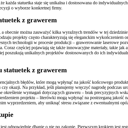
 że każda statuetka staje się unikalna i dostosowana do indywidualnyc
cyzji o wyborze konkretnej firmy.
tatuetek z grawerem
a obecnie można zauważyć kilka wyraźnych trendów w tej dziedzinie. 
dzaju projekty często charakteryzują się eleganckim wykończeniem ora
snych technologii w procesie produkcji – grawerowanie laserowe pozw
Coraz częściej pojawiają się także innowacyjne materiały, takie jak a
iej poszukują unikalnych projektów dostosowanych do ich indywidualny
u statuetek z grawerem
encjalnych błędów, które mogą wpłynąć na jakość końcowego produktu
u czy okazji. Na przykład, jeśli planujemy wręczyć nagrodę podczas ur
ne określenie wymagań dotyczących graweru – brak precyzyjnych wsk
erdzeniem projektu – literówki mogą wpłynąć na postrzeganą jakość n
ednim wyprzedzeniem, aby uniknąć stresu związane z ewentualnymi opó
kupie
 jest odpowiednie dbanie o nie po zakupie. Pierwszym krokiem jest reg