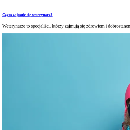
Czym zajmuje się weterynarz?
Weterynarze to specjaliści, którzy zajmują się zdrowiem i dobrostane