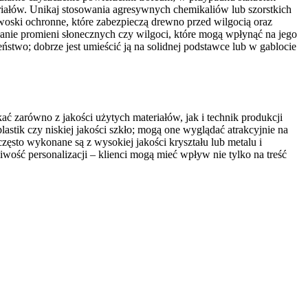
riałów. Unikaj stosowania agresywnych chemikaliów lub szorstkich
oski ochronne, które zabezpieczą drewno przed wilgocią oraz
anie promieni słonecznych czy wilgoci, które mogą wpłynąć na jego
eństwo; dobrze jest umieścić ją na solidnej podstawce lub w gablocie
ć zarówno z jakości użytych materiałów, jak i technik produkcji
astik czy niskiej jakości szkło; mogą one wyglądać atrakcyjnie na
zęsto wykonane są z wysokiej jakości kryształu lub metalu i
ość personalizacji – klienci mogą mieć wpływ nie tylko na treść