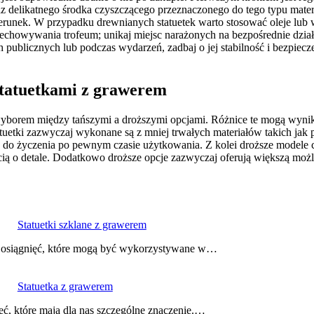
raz delikatnego środka czyszczącego przeznaczonego do tego typu mate
runek. W przypadku drewnianych statuetek warto stosować oleje lub w
chowywania trofeum; unikaj miejsc narażonych na bezpośrednie dział
h publicznych lub podczas wydarzeń, zadbaj o jej stabilność i bezpiecz
 statuetkami z grawerem
wyborem między tańszymi a droższymi opcjami. Różnice te mogą wynika
uetki zazwyczaj wykonane są z mniej trwałych materiałów takich jak pl
le do życzenia po pewnym czasie użytkowania. Z kolei droższe modele c
ą o detale. Dodatkowo droższe opcje zazwyczaj oferują większą możliw
Statuetki szklane z grawerem
e osiągnięć, które mogą być wykorzystywane w…
Statuetka z grawerem
ć, które mają dla nas szczególne znaczenie.…