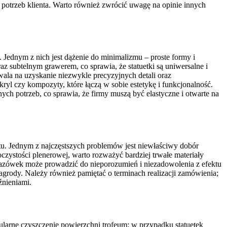
h potrzeb klienta. Warto również zwrócić uwagę na opinie innych
Jednym z nich jest dążenie do minimalizmu – proste formy i
z subtelnym grawerem, co sprawia, że statuetki są uniwersalne i
ala na uzyskanie niezwykle precyzyjnych detali oraz
kryl czy kompozyty, które łączą w sobie estetykę i funkcjonalność.
ch potrzeb, co sprawia, że firmy muszą być elastyczne i otwarte na
. Jednym z najczęstszych problemów jest niewłaściwy dobór
oczystości plenerowej, warto rozważyć bardziej trwałe materiały
azówek może prowadzić do nieporozumień i niezadowolenia z efektu
agrody. Należy również pamiętać o terminach realizacji zamówienia;
źnieniami.
ularne czyszczenie powierzchni trofeum; w przypadku statuetek