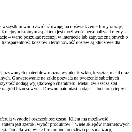
e wszystkim warto zwrócić uwagę na doświadczenie firmy oraz jej
 Kolejnym istotnym aspektem jest możliwość personalizacji oferty –
acje – warto poszukać recenzji w internecie lub zapytać znajomych o
– transparentność kosztów i terminowość dostaw są kluczowe dla
iej używanych materiałów można wymienić szkło, kryształ, metal oraz
lnych. Grawerowanie na szkle pozwala na tworzenie subtelnych
jrzystość dodają wyjątkowego charakteru. Metal, zwłaszcza stal
y nagród biznesowych. Drewno natomiast nadaje statuetkom ciepły i
t oferują wygodę i oszczędność czasu. Klient ma możliwość
 atutem jest szeroki wybór produktów – wiele sklepów internetowych
zji. Dodatkowo, wiele firm online umożliwia personalizację