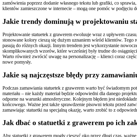
zamówienia poprzez dodanie własnego tekstu lub grafiki, co sprawia,
klientów zamieszczone w internecie – mogą one pomóc w podjęciu de
Jakie trendy dominują w projektowaniu s
Projektowanie statuetek z grawerem ewoluuje wraz z upływem czasu, 
stonowane kolory cieszą się dużym uznaniem wśród klientów. Tego ro
pasują do różnych okazji. Innym trendem jest wykorzystanie nowocze
skomplikowanych wzorów, które wcześniej były trudne do osiągnięcia. 
Warto również zwrócić uwagę na personalizację – klienci coraz częśc
nowe pomysły.
Jakie są najczęstsze błędy przy zamawiani
Podczas zamawiania statuetek z grawerem warto być świadomym pot
materiału – nie każdy materiał będzie odpowiedni dla danego projekt
odporne na warunki atmosferyczne. Kolejnym błędem jest niedokład
końcowego. Ważne jest także sprawdzenie pisowni tekstu przed zatwi
zamawiając statuetki na specjalną okazję, warto zrobić to z odpowi
Jak dbać o statuetki z grawerem po ich za
Aby statuetki z grawerem mogły cieszyć oko przez długi czas, ważne