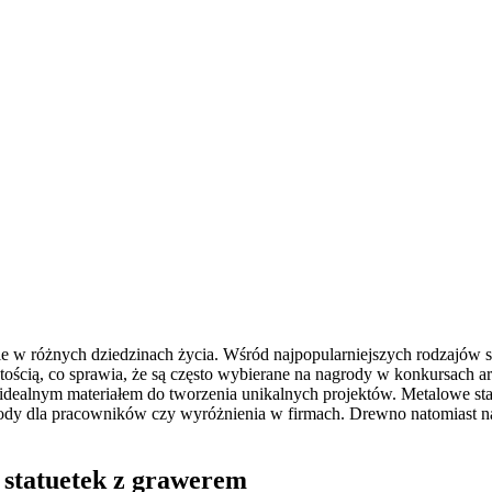
ie w różnych dziedzinach życia. Wśród najpopularniejszych rodzajów s
zystością, co sprawia, że są często wybierane na nagrody w konkursach
idealnym materiałem do tworzenia unikalnych projektów. Metalowe statu
rody dla pracowników czy wyróżnienia w firmach. Drewno natomiast na
a statuetek z grawerem