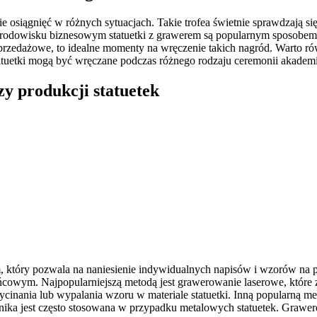
 osiągnięć w różnych sytuacjach. Takie trofea świetnie sprawdzają s
środowisku biznesowym statuetki z grawerem są popularnym sposobem
 sprzedażowe, to idealne momenty na wręczenie takich nagród. Warto r
atuetki mogą być wręczane podczas różnego rodzaju ceremonii akademi
zy produkcji statuetek
który pozwala na naniesienie indywidualnych napisów i wzorów na pow
ńcowym. Najpopularniejszą metodą jest grawerowanie laserowe, które
inania lub wypalania wzoru w materiale statuetki. Inną popularną me
nika jest często stosowana w przypadku metalowych statuetek. Grawero