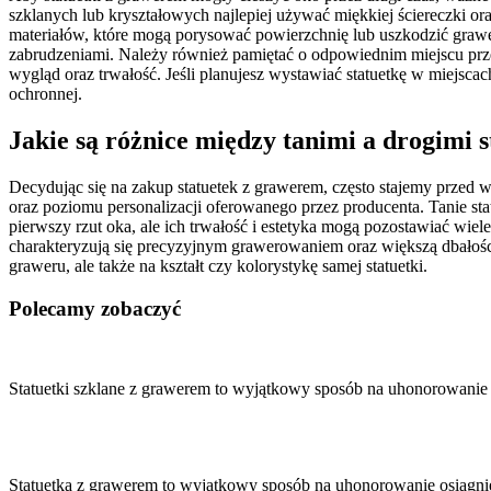
szklanych lub kryształowych najlepiej używać miękkiej ściereczki o
materiałów, które mogą porysować powierzchnię lub uszkodzić grawe
zabrudzeniami. Należy również pamiętać o odpowiednim miejscu prze
wygląd oraz trwałość. Jeśli planujesz wystawiać statuetkę w miejscac
ochronnej.
Jakie są różnice między tanimi a drogimi
Decydując się na zakup statuetek z grawerem, często stajemy przed 
oraz poziomu personalizacji oferowanego przez producenta. Tanie stat
pierwszy rzut oka, ale ich trwałość i estetyka mogą pozostawiać wie
charakteryzują się precyzyjnym grawerowaniem oraz większą dbałości
graweru, ale także na kształt czy kolorystykę samej statuetki.
Polecamy zobaczyć
Nawigacja
wpisu
Statuetki szklane z grawerem to wyjątkowy sposób na uhonorowani
Statuetka z grawerem to wyjątkowy sposób na uhonorowanie osiągnię