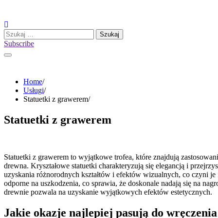
Skip
to
content
Szukaj:
Subscribe
Home
Usługi
Statuetki z grawerem
Statuetki z grawerem
Statuetki z grawerem to wyjątkowe trofea, które znajdują zastosowan
drewna. Kryształowe statuetki charakteryzują się elegancją i przejr
uzyskania różnorodnych kształtów i efektów wizualnych, co czyni je 
odporne na uszkodzenia, co sprawia, że doskonale nadają się na nag
drewnie pozwala na uzyskanie wyjątkowych efektów estetycznych.
Jakie okazje najlepiej pasują do wręczeni