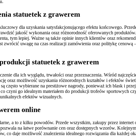
u.
nia statuetek z grawerem
kluczowy dla uzyskania satysfakcjonującego efektu końcowego. Przed
 sprawdzić jakość wykonania oraz różnorodność oferowanych produktów.
enta, tym lepiej. Ważne są także opinie innych klientów oraz rekomend
t zwrócić uwagę na czas realizacji zamówienia oraz politykę cenową 
 produkcji statuetek z grawerem
zenie dla ich wyglądu, trwałości oraz przeznaczenia. Wśród najczęśc
ję oraz możliwość uzyskania różnorodnych kształtów i efektów świet
i są często wybierane na prestiżowe nagrody, ponieważ ich blask i prze
 co czyni go idealnym materiałem do produkcji trofeów sportowych cz
 unikalnych efektów wizualnych.
awerem online
ularne, a to z kilku powodów. Przede wszystkim, zakupy przez interne
o pozwala na łatwe porównanie cen oraz dostępnych wzorów. Kolejnym
w, co daje możliwość znalezienia idealnego rozwiązania dla każdej oka