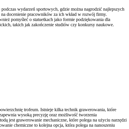
ię podczas wydarzeń sportowych, gdzie można nagrodzić najlepszych
 na docenienie pracowników za ich wkład w rozwój firmy.
ównież pomyśleć o statuetkach jako formie podziękowania dla
ckich, takich jak zakończenie studiów czy konkursy naukowe.
ierzchnię trofeum. Istnieje kilka technik grawerowania, które
 zapewnia wysoką precyzję oraz możliwość tworzenia
todą jest grawerowanie mechaniczne, które polega na użyciu narzędzi
wanie chemiczne to kolejna opcja, która polega na nanoszeniu