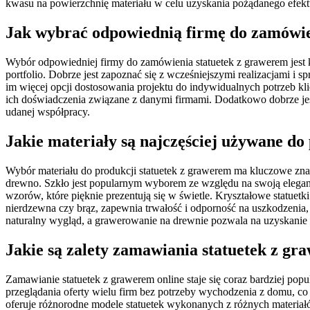
kwasu na powierzchnię materiału w celu uzyskania pożądanego efekt
Jak wybrać odpowiednią firmę do zamówie
Wybór odpowiedniej firmy do zamówienia statuetek z grawerem jest 
portfolio. Dobrze jest zapoznać się z wcześniejszymi realizacjami i
im więcej opcji dostosowania projektu do indywidualnych potrzeb kli
ich doświadczenia związane z danymi firmami. Dodatkowo dobrze jes
udanej współpracy.
Jakie materiały są najczęściej używane do
Wybór materiału do produkcji statuetek z grawerem ma kluczowe znac
drewno. Szkło jest popularnym wyborem ze względu na swoją eleganc
wzorów, które pięknie prezentują się w świetle. Kryształowe statuetk
nierdzewna czy brąz, zapewnia trwałość i odporność na uszkodzenia,
naturalny wygląd, a grawerowanie na drewnie pozwala na uzyskanie
Jakie są zalety zamawiania statuetek z gr
Zamawianie statuetek z grawerem online staje się coraz bardziej pop
przeglądania oferty wielu firm bez potrzeby wychodzenia z domu, c
oferuje różnorodne modele statuetek wykonanych z różnych materiałó