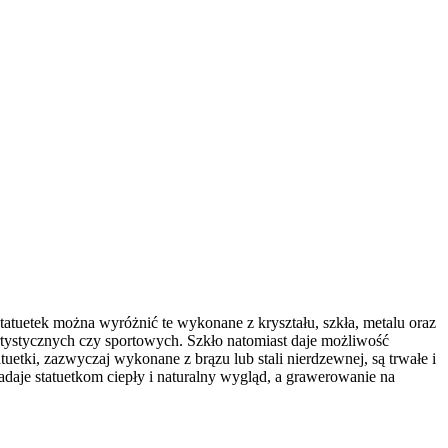
tatuetek można wyróżnić te wykonane z kryształu, szkła, metalu oraz
 artystycznych czy sportowych. Szkło natomiast daje możliwość
etki, zazwyczaj wykonane z brązu lub stali nierdzewnej, są trwałe i
daje statuetkom ciepły i naturalny wygląd, a grawerowanie na