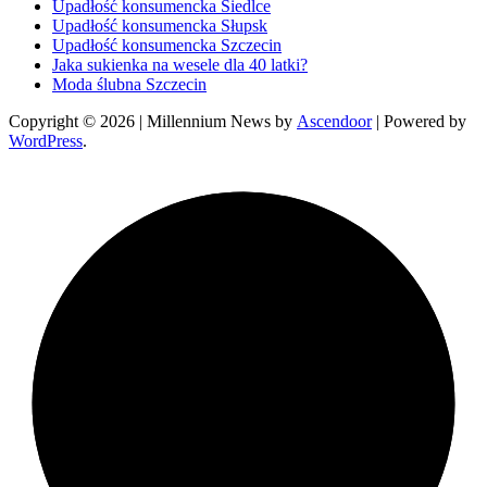
Upadłość konsumencka Siedlce
Upadłość konsumencka Słupsk
Upadłość konsumencka Szczecin
Jaka sukienka na wesele dla 40 latki?
Moda ślubna Szczecin
Copyright © 2026
| Millennium News by
Ascendoor
| Powered by
WordPress
.