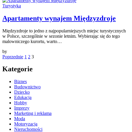
Turystyka
Apartamenty wynajem Międzyzdroje
Międzyzdroje to jedno z najpopularniejszych miejsc turystycznych
w Polsce, szczególnie w sezonie letnim. Wybierając się do tego
malowniczego kurortu, warto…
by
Stronicowanie
Poprzednie
1
2
3
wpisów
Kategorie
Biznes
Budownictwo
Dziecko
Edukacja
Hobby
Imprezy
Marketing i reklama
Moda
Motoryzacja
Nieruchomości