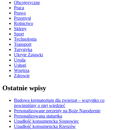
Obcojęzyczne
Praca
Prawo
Przemysł
Rolnictwo
Sklepy
Sport
Technologia
Transport
Turystyka
Ukryte Zajawki
Uroda
Usługi
Wnętrza
Zdrowie
Ostatnie wpisy
Budowa krematorium dla zwierząt – wszystko co
powinniśmy o niej wiedzieć
Personalizowane prezenty na Boże Narodzenie
Personalizowana statuetka
Upadłość konsumencka Sosnowiec
Upadłość konsumencka Rzeszów