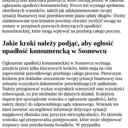
instytucji oraz kancelarii prawnych, które oferują pomoc w zakresie
ogłaszania upadłości konsumenckiej. Proces ten wymaga spełnienia
określonych warunków, takich jak udokumentowanie swojej
sytuacji finansowej oraz przedstawienie planu spłaty długów. Osoby
zainteresowane tym tematem powinny również zwrócić uwagę na
zmiany w przepisach prawnych dotyczących upadłości
konsumenckiej, które mogą wpływać na przebieg całego procesu.
Jakie kroki należy podjąć, aby ogłosić
upadłość konsumencką w Sosnowcu
Ogłoszenie upadłości konsumenckiej w Sosnowcu wymaga
przejścia przez kilka kluczowych kroków, które mają na celu
zapewnienie prawidłowego przebiegu całego procesu. Pierwszym
krokiem jest dokładne zrozumienie swojej sytuacji finansowej oraz
zebranie wszystkich dokumentów potwierdzających zadłużenie.
Należy przygotować wykaz wszystkich wierzycieli oraz wysokości
zobowiązań, co jest niezbędne do dalszych działań. Kolejnym
etapem jest sporządzenie wniosku o ogłoszenie upadłości, który
należy złożyć do odpowiedniego sądu rejonowego. Wniosek ten
musi zawierać szczegółowe informacje dotyczące sytuacji
majątkowej dłużnika oraz przyczyn niewypłacalności. Po złożeniu
wniosku sąd przeprowadza postępowanie, które może obejmować
rozprawy oraz przesłuchania świadków. W przypadku