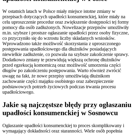
W ostatnich latach w Polsce miały miejsce istotne zmiany w
przepisach dotyczących upadłości konsumenckiej, które miały na
celu uproszczenie procedur oraz zwiększenie dostępności tej formy
pomocy dla osób zadłużonych. Nowelizacje przepisów umożliwiły
m.in. szybsze i prostsze ogłaszanie upadłości przez osoby fizyczne,
co przyczyniło się do wzrostu liczby składanych wniosków.
Wprowadzono także możliwość skorzystania z uproszczonego
postępowania upadłościowego dla dłużników posiadających
niewielkie zadłużenie, co pozwala na szybsze zakończenie sprawy.
Dodatkowo zmiany te przewidują większą ochronę dłużników
przed egzekucją komorniczą oraz możliwość umorzenia części
długów po zakończeniu postępowania. Warto również zwrócić
uwagę na fakt, że nowe przepisy umożliwiają dłużnikom
zachowanie części majątku osobistego oraz zabezpieczenie
podstawowych potrzeb życiowych podczas trwania procesu
upadłościowego.
Jakie są najczęstsze błędy przy ogłaszaniu
upadłości konsumenckiej w Sosnowcu
Ogłaszanie upadłości konsumenckiej to proces skomplikowany i
wymagający dokładności oraz staranności. Wiele osób popełnia