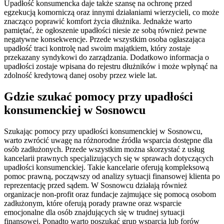
Upadłość konsumencka daje także szansę na ochronę przed
egzekucją komorniczą oraz innymi działaniami wierzycieli, co może
znacząco poprawić komfort życia dłużnika. Jednakże warto
pamiętać, że ogłoszenie upadłości niesie ze sobą również pewne
negatywne konsekwencje. Przede wszystkim osoba ogłaszająca
upadłość traci kontrolę nad swoim majątkiem, który zostaje
przekazany syndykowi do zarządzania. Dodatkowo informacja o
upadłości zostaje wpisana do rejestru dłużników i może wpłynąć na
zdolność kredytową danej osoby przez wiele lat.
Gdzie szukać pomocy przy upadłości
konsumenckiej w Sosnowcu
Szukając pomocy przy upadłości konsumenckiej w Sosnowcu,
warto zwrócić uwagę na różnorodne źródła wsparcia dostępne dla
osób zadłużonych. Przede wszystkim można skorzystać z usług
kancelarii prawnych specjalizujących się w sprawach dotyczących
upadłości konsumenckiej. Takie kancelarie oferują kompleksową
pomoc prawną, począwszy od analizy sytuacji finansowej klienta po
reprezentację przed sądem. W Sosnowcu działają również
organizacje non-profit oraz fundacje zajmujące się pomocą osobom
zadłużonym, które oferują porady prawne oraz wsparcie
emocjonalne dla osób znajdujących się w trudnej sytuacji
finansowej. Ponadto warto poszukać grup wsparcia lub forów