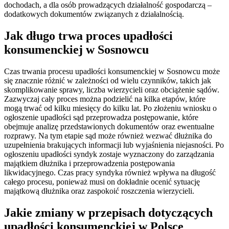
dochodach, a dla osób prowadzących działalność gospodarczą –
dodatkowych dokumentów związanych z działalnością.
Jak długo trwa proces upadłości
konsumenckiej w Sosnowcu
Czas trwania procesu upadłości konsumenckiej w Sosnowcu może
się znacznie różnić w zależności od wielu czynników, takich jak
skomplikowanie sprawy, liczba wierzycieli oraz obciążenie sądów.
Zazwyczaj cały proces można podzielić na kilka etapów, które
mogą trwać od kilku miesięcy do kilku lat. Po złożeniu wniosku o
ogłoszenie upadłości sąd przeprowadza postępowanie, które
obejmuje analizę przedstawionych dokumentów oraz ewentualne
rozprawy. Na tym etapie sąd może również wezwać dłużnika do
uzupełnienia brakujących informacji lub wyjaśnienia niejasności. Po
ogłoszeniu upadłości syndyk zostaje wyznaczony do zarządzania
majątkiem dłużnika i przeprowadzenia postępowania
likwidacyjnego. Czas pracy syndyka również wpływa na długość
całego procesu, ponieważ musi on dokładnie ocenić sytuację
majątkową dłużnika oraz zaspokoić roszczenia wierzycieli.
Jakie zmiany w przepisach dotyczących
upadłości konsumenckiej w Polsce