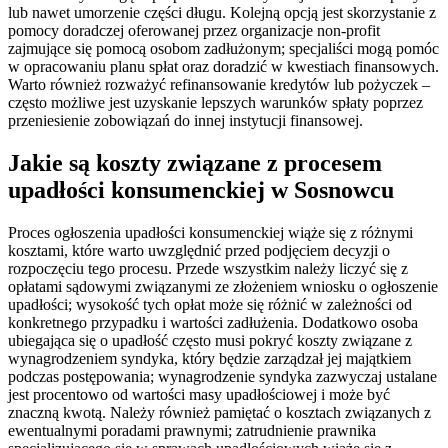
lub nawet umorzenie części długu. Kolejną opcją jest skorzystanie z
pomocy doradczej oferowanej przez organizacje non-profit
zajmujące się pomocą osobom zadłużonym; specjaliści mogą pomóc
w opracowaniu planu spłat oraz doradzić w kwestiach finansowych.
Warto również rozważyć refinansowanie kredytów lub pożyczek –
często możliwe jest uzyskanie lepszych warunków spłaty poprzez
przeniesienie zobowiązań do innej instytucji finansowej.
Jakie są koszty związane z procesem
upadłości konsumenckiej w Sosnowcu
Proces ogłoszenia upadłości konsumenckiej wiąże się z różnymi
kosztami, które warto uwzględnić przed podjęciem decyzji o
rozpoczęciu tego procesu. Przede wszystkim należy liczyć się z
opłatami sądowymi związanymi ze złożeniem wniosku o ogłoszenie
upadłości; wysokość tych opłat może się różnić w zależności od
konkretnego przypadku i wartości zadłużenia. Dodatkowo osoba
ubiegająca się o upadłość często musi pokryć koszty związane z
wynagrodzeniem syndyka, który będzie zarządzał jej majątkiem
podczas postępowania; wynagrodzenie syndyka zazwyczaj ustalane
jest procentowo od wartości masy upadłościowej i może być
znaczną kwotą. Należy również pamiętać o kosztach związanych z
ewentualnymi poradami prawnymi; zatrudnienie prawnika