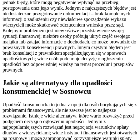
jednak błędy, które mogą negatywnie wpłynąć na przebieg
postępowania oraz jego wynik. Jednym z najczęstszych błędów jest
niedostateczne przygotowanie dokumentacji – brak kompletnych
informacji o zadłużeniu czy niewłaściwe sporządzenie wykazu
wierzycieli może skutkować odrzuceniem wniosku przez sąd.
Kolejnym problemem jest niewłaściwe przedstawienie swojej
sytuacji finansowej; niektóre osoby próbują ukryć część swojego
majątku lub zatajać informacje o dochodach, co może prowadzić do
poważnych konsekwencji prawnych. Innym częstym błędem jest
brak konsultacji z prawnikiem specjalizującym się w sprawach
upadłościowych; wiele osób podejmuje decyzję o ogłoszeniu
upadłości bez odpowiedniej wiedzy na temat procedur i przepisów
prawnych.
Jakie są alternatywy dla upadłości
konsumenckiej w Sosnowcu
Upadłość konsumencka to jedna z opcji dla osób borykających się z
problemami finansowymi, ale nie zawsze jest to najlepsze
rozwiązanie. Istnieje wiele alternatyw, które warto rozważyć przed
podjęciem decyzji o ogłoszeniu upadłości. Jednym z
najpopularniejszych rozwiązań jest negocjacja warunków spłaty
długów z wierzycielami; wiele instytucji finansowych jest otwartych
na rozmowy i mogą zaproponować korzystniejsze warunki spłaty