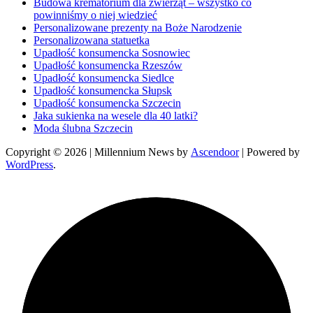
Budowa krematorium dla zwierząt – wszystko co
powinniśmy o niej wiedzieć
Personalizowane prezenty na Boże Narodzenie
Personalizowana statuetka
Upadłość konsumencka Sosnowiec
Upadłość konsumencka Rzeszów
Upadłość konsumencka Siedlce
Upadłość konsumencka Słupsk
Upadłość konsumencka Szczecin
Jaka sukienka na wesele dla 40 latki?
Moda ślubna Szczecin
Copyright © 2026
| Millennium News by
Ascendoor
| Powered by
WordPress
.