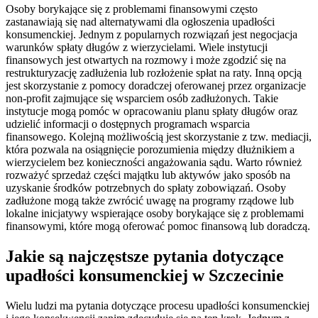
Osoby borykające się z problemami finansowymi często
zastanawiają się nad alternatywami dla ogłoszenia upadłości
konsumenckiej. Jednym z popularnych rozwiązań jest negocjacja
warunków spłaty długów z wierzycielami. Wiele instytucji
finansowych jest otwartych na rozmowy i może zgodzić się na
restrukturyzację zadłużenia lub rozłożenie spłat na raty. Inną opcją
jest skorzystanie z pomocy doradczej oferowanej przez organizacje
non-profit zajmujące się wsparciem osób zadłużonych. Takie
instytucje mogą pomóc w opracowaniu planu spłaty długów oraz
udzielić informacji o dostępnych programach wsparcia
finansowego. Kolejną możliwością jest skorzystanie z tzw. mediacji,
która pozwala na osiągnięcie porozumienia między dłużnikiem a
wierzycielem bez konieczności angażowania sądu. Warto również
rozważyć sprzedaż części majątku lub aktywów jako sposób na
uzyskanie środków potrzebnych do spłaty zobowiązań. Osoby
zadłużone mogą także zwrócić uwagę na programy rządowe lub
lokalne inicjatywy wspierające osoby borykające się z problemami
finansowymi, które mogą oferować pomoc finansową lub doradczą.
Jakie są najczęstsze pytania dotyczące
upadłości konsumenckiej w Szczecinie
Wielu ludzi ma pytania dotyczące procesu upadłości konsumenckiej