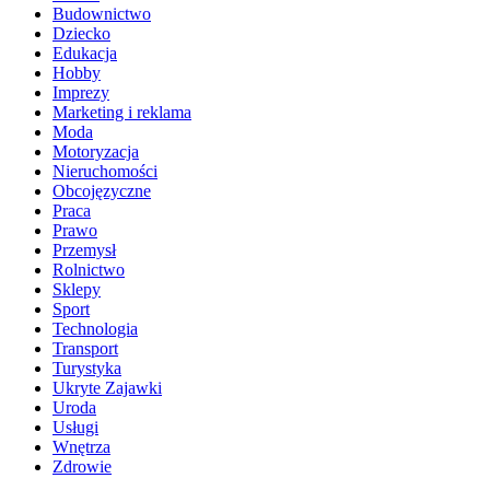
Budownictwo
Dziecko
Edukacja
Hobby
Imprezy
Marketing i reklama
Moda
Motoryzacja
Nieruchomości
Obcojęzyczne
Praca
Prawo
Przemysł
Rolnictwo
Sklepy
Sport
Technologia
Transport
Turystyka
Ukryte Zajawki
Uroda
Usługi
Wnętrza
Zdrowie