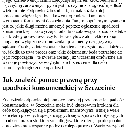
i jego konsekwencji zanim zdecyduje się na ten krok. Jednym z
najczęściej zadawanych pytań jest to, czy można ogłosić upadłość
wielokrotnie. Odpowiedź brzmi: tak, jednak każda kolejna
procedura wiąże się z dodatkowymi ograniczeniami oraz
wymogami formalnymi do spełnienia. Innym popularnym pytaniem
jest to, jakie długi można umorzyć poprzez ogłoszenie upadłości
konsumenckiej – zazwyczaj chodzi tu o zobowiązania osobiste takie
jak kredyty gotówkowe czy karty kredytowe ale niektóre długi
mogą być wyłączone z umorzenia np. alimenty czy grzywny
sądowe. Osoby zainteresowane tym tematem często pytają także o
to, jak długo trwa proces oraz jakie dokumenty będą potrzebne do
jego rozpoczęcia – te kwestie zostały już wcześniej omówione ale
warto je powtórzyć ze względu na ich znaczenie dla osób
planujących ogłoszenie upadłości.
Jak znaleźć pomoc prawną przy
upadłości konsumenckiej w Szczecinie
Znalezienie odpowiedniej pomocy prawnej przy procesie upadłości
konsumenckiej w Szczecinie może być kluczowym krokiem dla
osób borykających się z problemami finansowymi. Istnieje wiele
kancelarii prawnych specjalizujących się w sprawach dotyczących
upadłości oraz restrukturyzacji długów które oferują profesjonalne
doradztwo oraz wsparcie podczas całego procesu. Warto zacząć od