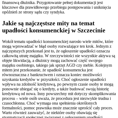
finansową dłużnika. Przygotowanie pełnej dokumentacji jest
kluczowe dla prawidłowego przebiegu postępowania i uniknięcia
opóźnień ze strony sądu czy syndyka.
Jakie są najczęstsze mity na temat
upadłości konsumenckiej w Szczecinie
Wokół tematu upadłości konsumenckiej narosło wiele mitów, które
mogą wprowadzać w błąd osoby rozważające ten krok. Jednym z
najczęstszych przekonań jest to, że ogłoszenie upadłości oznacza
całkowitą utratę majątku. W rzeczywistości nie wszystkie aktywa są
objęte likwidacją, a dłużnicy mogą zachować część swojego
majątku osobistego, takiego jak sprzęt AGD czy meble. Kolejnym
mitem jest przekonanie, że upadłość konsumencka jest
równoznaczna z bankructwem i oznacza koniec możliwości
uzyskania kredytów w przyszłości. Choć ogłoszenie upadłości
wpływa na zdolność kredytową, po pewnym czasie osoby te mogą
ponownie ubiegać się o kredyty, a także budować swoją historię
kredytową od nowa. Inny powszechny mit dotyczy skomplikowania
procesu – wiele osób uważa, że procedura jest niezwykle trudna i
czasochłonna. Choć wymaga ona spełnienia określonych
formalności, pomoc prawnika może znacznie uprościć cały proces.
Warto również zauważyć, że niektóre osoby obawiają się
stygmatyzacji społecznej związanej z ogłoszeniem upadłości.