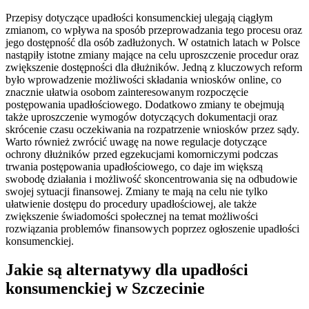
Przepisy dotyczące upadłości konsumenckiej ulegają ciągłym
zmianom, co wpływa na sposób przeprowadzania tego procesu oraz
jego dostępność dla osób zadłużonych. W ostatnich latach w Polsce
nastąpiły istotne zmiany mające na celu uproszczenie procedur oraz
zwiększenie dostępności dla dłużników. Jedną z kluczowych reform
było wprowadzenie możliwości składania wniosków online, co
znacznie ułatwia osobom zainteresowanym rozpoczęcie
postępowania upadłościowego. Dodatkowo zmiany te obejmują
także uproszczenie wymogów dotyczących dokumentacji oraz
skrócenie czasu oczekiwania na rozpatrzenie wniosków przez sądy.
Warto również zwrócić uwagę na nowe regulacje dotyczące
ochrony dłużników przed egzekucjami komorniczymi podczas
trwania postępowania upadłościowego, co daje im większą
swobodę działania i możliwość skoncentrowania się na odbudowie
swojej sytuacji finansowej. Zmiany te mają na celu nie tylko
ułatwienie dostępu do procedury upadłościowej, ale także
zwiększenie świadomości społecznej na temat możliwości
rozwiązania problemów finansowych poprzez ogłoszenie upadłości
konsumenckiej.
Jakie są alternatywy dla upadłości
konsumenckiej w Szczecinie