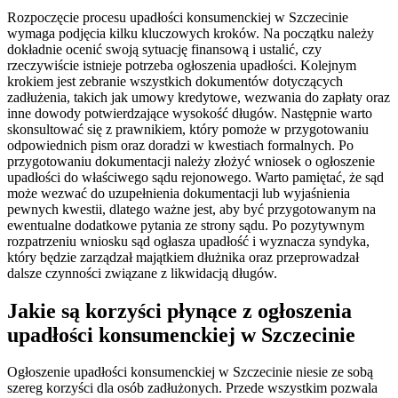
Rozpoczęcie procesu upadłości konsumenckiej w Szczecinie
wymaga podjęcia kilku kluczowych kroków. Na początku należy
dokładnie ocenić swoją sytuację finansową i ustalić, czy
rzeczywiście istnieje potrzeba ogłoszenia upadłości. Kolejnym
krokiem jest zebranie wszystkich dokumentów dotyczących
zadłużenia, takich jak umowy kredytowe, wezwania do zapłaty oraz
inne dowody potwierdzające wysokość długów. Następnie warto
skonsultować się z prawnikiem, który pomoże w przygotowaniu
odpowiednich pism oraz doradzi w kwestiach formalnych. Po
przygotowaniu dokumentacji należy złożyć wniosek o ogłoszenie
upadłości do właściwego sądu rejonowego. Warto pamiętać, że sąd
może wezwać do uzupełnienia dokumentacji lub wyjaśnienia
pewnych kwestii, dlatego ważne jest, aby być przygotowanym na
ewentualne dodatkowe pytania ze strony sądu. Po pozytywnym
rozpatrzeniu wniosku sąd ogłasza upadłość i wyznacza syndyka,
który będzie zarządzał majątkiem dłużnika oraz przeprowadzał
dalsze czynności związane z likwidacją długów.
Jakie są korzyści płynące z ogłoszenia
upadłości konsumenckiej w Szczecinie
Ogłoszenie upadłości konsumenckiej w Szczecinie niesie ze sobą
szereg korzyści dla osób zadłużonych. Przede wszystkim pozwala