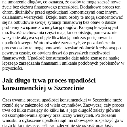
na umorzenie długów, co oznacza, że osoby te mogą zacząć nowe
życie bez ciężaru finansowego przeszłości. Dodatkowo proces ten
chroni dłużników przed egzekucjami komorniczymi oraz innymi
działaniami wierzycieli. Dzięki temu osoby te mogą skoncentrować
się na odbudowie swojej sytuacji finansowej bez obaw o dalsze
problemy związane z windykacją długów. Kolejną korzyścią jest
możliwość zachowania części majątku osobistego, ponieważ nie
wszystkie aktywa są objęte likwidacją podczas postępowania
upadłościowego. Warto również zaznaczyć, że po zakończeniu
procesu osoby te mogą ponownie uzyskać zdolność kredytową po
pewnym czasie, co otwiera drzwi do przyszłych możliwości
finansowych. Upadłość konsumencka daje także szansę na naukę
lepszego zarządzania finansami i unikania podobnych problemów w
przyszłości.
Jak długo trwa proces upadłości
konsumenckiej w Szczecinie
Czas trwania procesu upadłości konsumenckiej w Szczecinie może
różnić się w zależności od wielu czynników. Zazwyczaj cały proces
trwa od kilku miesięcy do kilku lat, a jego długość zależy głównie
od skomplikowania sprawy oraz liczby wierzycieli. Po złożeniu
wniosku o ogłoszenie upadłości sąd ma obowiązek rozpatrzyć go w
ciągu kilku miesięcy. Jeśli sąd zdecyduje się ogłosić upadłość,