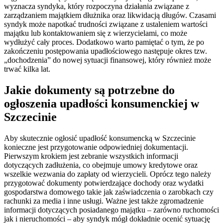
wyznacza syndyka, który rozpoczyna działania związane z
zarządzaniem majątkiem dłużnika oraz likwidacją długów. Czasami
syndyk może napotkać trudności związane z ustaleniem wartości
majątku lub kontaktowaniem się z wierzycielami, co może
wydłużyć cały proces. Dodatkowo warto pamiętać o tym, że po
zakończeniu postępowania upadłościowego następuje okres tzw.
„dochodzenia” do nowej sytuacji finansowej, który również może
trwać kilka lat.
Jakie dokumenty są potrzebne do
ogłoszenia upadłości konsumenckiej w
Szczecinie
Aby skutecznie ogłosić upadłość konsumencką w Szczecinie
konieczne jest przygotowanie odpowiedniej dokumentacji.
Pierwszym krokiem jest zebranie wszystkich informacji
dotyczących zadłużenia, co obejmuje umowy kredytowe oraz
wszelkie wezwania do zapłaty od wierzycieli. Oprócz tego należy
przygotować dokumenty potwierdzające dochody oraz wydatki
gospodarstwa domowego takie jak zaświadczenia o zarobkach czy
rachunki za media i inne usługi. Ważne jest także zgromadzenie
informacji dotyczących posiadanego majątku – zarówno ruchomości
jak i nieruchomości – aby syndyk mógł dokładnie ocenić sytuację