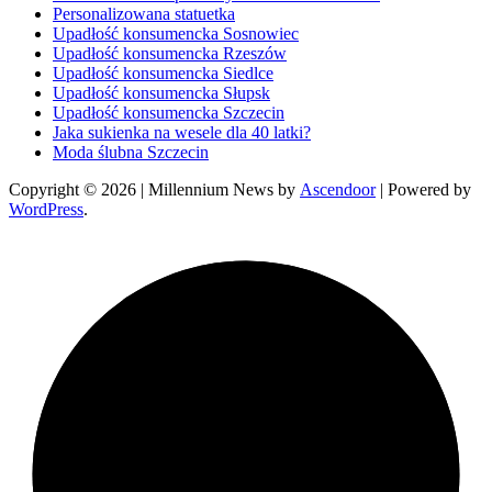
Personalizowana statuetka
Upadłość konsumencka Sosnowiec
Upadłość konsumencka Rzeszów
Upadłość konsumencka Siedlce
Upadłość konsumencka Słupsk
Upadłość konsumencka Szczecin
Jaka sukienka na wesele dla 40 latki?
Moda ślubna Szczecin
Copyright © 2026
| Millennium News by
Ascendoor
| Powered by
WordPress
.