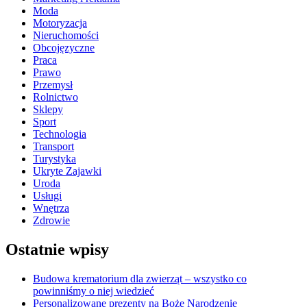
Moda
Motoryzacja
Nieruchomości
Obcojęzyczne
Praca
Prawo
Przemysł
Rolnictwo
Sklepy
Sport
Technologia
Transport
Turystyka
Ukryte Zajawki
Uroda
Usługi
Wnętrza
Zdrowie
Ostatnie wpisy
Budowa krematorium dla zwierząt – wszystko co
powinniśmy o niej wiedzieć
Personalizowane prezenty na Boże Narodzenie