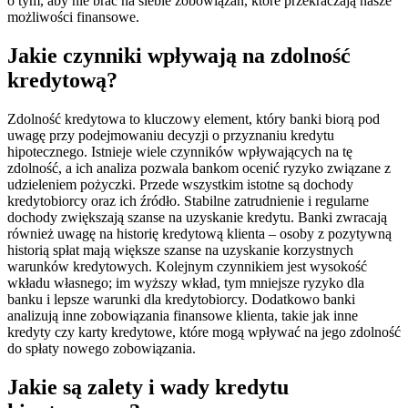
o tym, aby nie brać na siebie zobowiązań, które przekraczają nasze
możliwości finansowe.
Jakie czynniki wpływają na zdolność
kredytową?
Zdolność kredytowa to kluczowy element, który banki biorą pod
uwagę przy podejmowaniu decyzji o przyznaniu kredytu
hipotecznego. Istnieje wiele czynników wpływających na tę
zdolność, a ich analiza pozwala bankom ocenić ryzyko związane z
udzieleniem pożyczki. Przede wszystkim istotne są dochody
kredytobiorcy oraz ich źródło. Stabilne zatrudnienie i regularne
dochody zwiększają szanse na uzyskanie kredytu. Banki zwracają
również uwagę na historię kredytową klienta – osoby z pozytywną
historią spłat mają większe szanse na uzyskanie korzystnych
warunków kredytowych. Kolejnym czynnikiem jest wysokość
wkładu własnego; im wyższy wkład, tym mniejsze ryzyko dla
banku i lepsze warunki dla kredytobiorcy. Dodatkowo banki
analizują inne zobowiązania finansowe klienta, takie jak inne
kredyty czy karty kredytowe, które mogą wpływać na jego zdolność
do spłaty nowego zobowiązania.
Jakie są zalety i wady kredytu