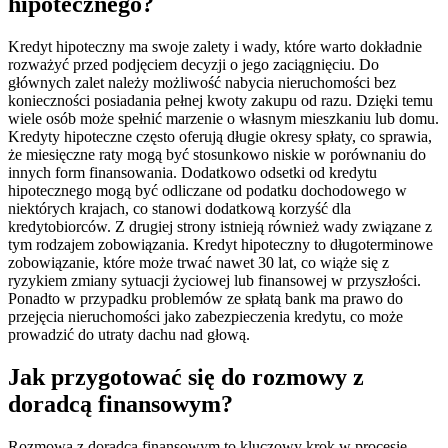
hipotecznego?
Kredyt hipoteczny ma swoje zalety i wady, które warto dokładnie
rozważyć przed podjęciem decyzji o jego zaciągnięciu. Do
głównych zalet należy możliwość nabycia nieruchomości bez
konieczności posiadania pełnej kwoty zakupu od razu. Dzięki temu
wiele osób może spełnić marzenie o własnym mieszkaniu lub domu.
Kredyty hipoteczne często oferują długie okresy spłaty, co sprawia,
że miesięczne raty mogą być stosunkowo niskie w porównaniu do
innych form finansowania. Dodatkowo odsetki od kredytu
hipotecznego mogą być odliczane od podatku dochodowego w
niektórych krajach, co stanowi dodatkową korzyść dla
kredytobiorców. Z drugiej strony istnieją również wady związane z
tym rodzajem zobowiązania. Kredyt hipoteczny to długoterminowe
zobowiązanie, które może trwać nawet 30 lat, co wiąże się z
ryzykiem zmiany sytuacji życiowej lub finansowej w przyszłości.
Ponadto w przypadku problemów ze spłatą bank ma prawo do
przejęcia nieruchomości jako zabezpieczenia kredytu, co może
prowadzić do utraty dachu nad głową.
Jak przygotować się do rozmowy z
doradcą finansowym?
Rozmowa z doradcą finansowym to kluczowy krok w procesie