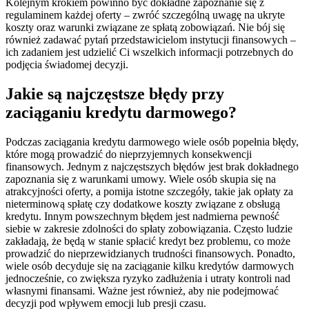
Kolejnym krokiem powinno być dokładne zapoznanie się z
regulaminem każdej oferty – zwróć szczególną uwagę na ukryte
koszty oraz warunki związane ze spłatą zobowiązań. Nie bój się
również zadawać pytań przedstawicielom instytucji finansowych –
ich zadaniem jest udzielić Ci wszelkich informacji potrzebnych do
podjęcia świadomej decyzji.
Jakie są najczęstsze błędy przy
zaciąganiu kredytu darmowego?
Podczas zaciągania kredytu darmowego wiele osób popełnia błędy,
które mogą prowadzić do nieprzyjemnych konsekwencji
finansowych. Jednym z najczęstszych błędów jest brak dokładnego
zapoznania się z warunkami umowy. Wiele osób skupia się na
atrakcyjności oferty, a pomija istotne szczegóły, takie jak opłaty za
nieterminową spłatę czy dodatkowe koszty związane z obsługą
kredytu. Innym powszechnym błędem jest nadmierna pewność
siebie w zakresie zdolności do spłaty zobowiązania. Często ludzie
zakładają, że będą w stanie spłacić kredyt bez problemu, co może
prowadzić do nieprzewidzianych trudności finansowych. Ponadto,
wiele osób decyduje się na zaciąganie kilku kredytów darmowych
jednocześnie, co zwiększa ryzyko zadłużenia i utraty kontroli nad
własnymi finansami. Ważne jest również, aby nie podejmować
decyzji pod wpływem emocji lub presji czasu.