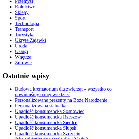
Przemysł
Rolnictwo
Sklepy
Sport
Technologia
Transport
Turystyka
Ukryte Zajawki
Uroda
Usługi
Wnętrza
Zdrowie
Ostatnie wpisy
Budowa krematorium dla zwierząt – wszystko co
powinniśmy o niej wiedzieć
Personalizowane prezenty na Boże Narodzenie
Personalizowana statuetka
Upadłość konsumencka Sosnowiec
Upadłość konsumencka Rzeszów
Upadłość konsumencka Siedlce
Upadłość konsumencka Słupsk
Upadłość konsumencka Szczecin