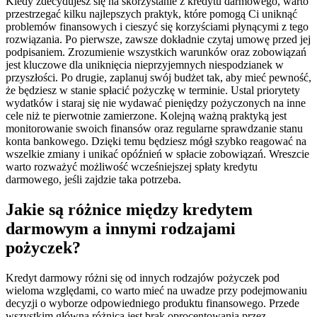
Kiedy zdecydujesz się na skorzystanie z kredytu darmowego, warto
przestrzegać kilku najlepszych praktyk, które pomogą Ci uniknąć
problemów finansowych i cieszyć się korzyściami płynącymi z tego
rozwiązania. Po pierwsze, zawsze dokładnie czytaj umowę przed jej
podpisaniem. Zrozumienie wszystkich warunków oraz zobowiązań
jest kluczowe dla uniknięcia nieprzyjemnych niespodzianek w
przyszłości. Po drugie, zaplanuj swój budżet tak, aby mieć pewność,
że będziesz w stanie spłacić pożyczkę w terminie. Ustal priorytety
wydatków i staraj się nie wydawać pieniędzy pożyczonych na inne
cele niż te pierwotnie zamierzone. Kolejną ważną praktyką jest
monitorowanie swoich finansów oraz regularne sprawdzanie stanu
konta bankowego. Dzięki temu będziesz mógł szybko reagować na
wszelkie zmiany i unikać opóźnień w spłacie zobowiązań. Wreszcie
warto rozważyć możliwość wcześniejszej spłaty kredytu
darmowego, jeśli zajdzie taka potrzeba.
Jakie są różnice między kredytem
darmowym a innymi rodzajami
pożyczek?
Kredyt darmowy różni się od innych rodzajów pożyczek pod
wieloma względami, co warto mieć na uwadze przy podejmowaniu
decyzji o wyborze odpowiedniego produktu finansowego. Przede
wszystkim główną różnicą jest brak oprocentowania przez