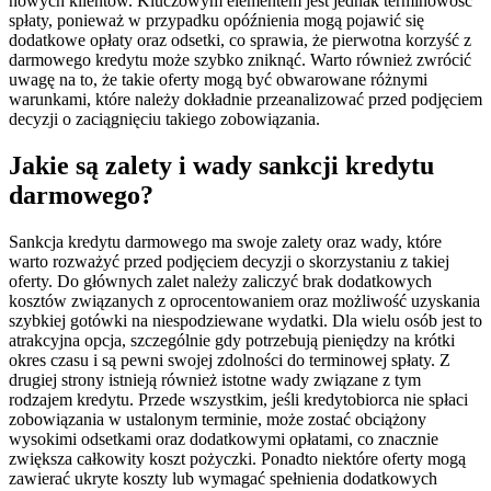
nowych klientów. Kluczowym elementem jest jednak terminowość
spłaty, ponieważ w przypadku opóźnienia mogą pojawić się
dodatkowe opłaty oraz odsetki, co sprawia, że pierwotna korzyść z
darmowego kredytu może szybko zniknąć. Warto również zwrócić
uwagę na to, że takie oferty mogą być obwarowane różnymi
warunkami, które należy dokładnie przeanalizować przed podjęciem
decyzji o zaciągnięciu takiego zobowiązania.
Jakie są zalety i wady sankcji kredytu
darmowego?
Sankcja kredytu darmowego ma swoje zalety oraz wady, które
warto rozważyć przed podjęciem decyzji o skorzystaniu z takiej
oferty. Do głównych zalet należy zaliczyć brak dodatkowych
kosztów związanych z oprocentowaniem oraz możliwość uzyskania
szybkiej gotówki na niespodziewane wydatki. Dla wielu osób jest to
atrakcyjna opcja, szczególnie gdy potrzebują pieniędzy na krótki
okres czasu i są pewni swojej zdolności do terminowej spłaty. Z
drugiej strony istnieją również istotne wady związane z tym
rodzajem kredytu. Przede wszystkim, jeśli kredytobiorca nie spłaci
zobowiązania w ustalonym terminie, może zostać obciążony
wysokimi odsetkami oraz dodatkowymi opłatami, co znacznie
zwiększa całkowity koszt pożyczki. Ponadto niektóre oferty mogą
zawierać ukryte koszty lub wymagać spełnienia dodatkowych