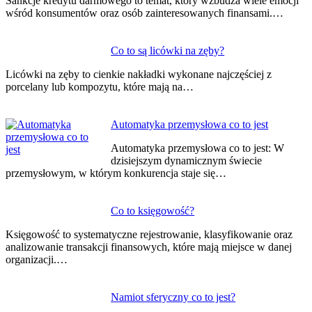
Sankcje kredytu darmowego to temat, który wzbudza wiele emocji
wśród konsumentów oraz osób zainteresowanych finansami.…
Co to są licówki na zęby?
Licówki na zęby to cienkie nakładki wykonane najczęściej z
porcelany lub kompozytu, które mają na…
Automatyka przemysłowa co to jest
Automatyka przemysłowa co to jest: W
dzisiejszym dynamicznym świecie
przemysłowym, w którym konkurencja staje się…
Co to księgowość?
Księgowość to systematyczne rejestrowanie, klasyfikowanie oraz
analizowanie transakcji finansowych, które mają miejsce w danej
organizacji.…
Namiot sferyczny co to jest?