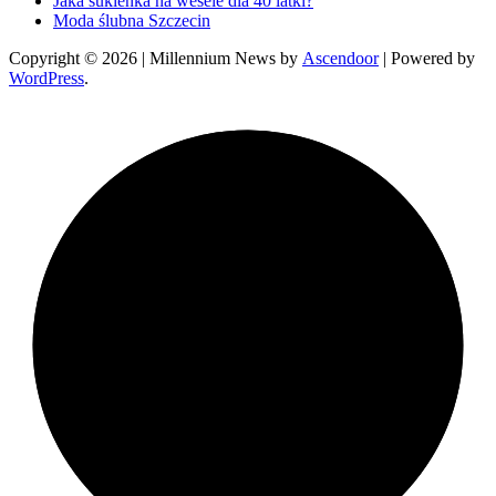
Jaka sukienka na wesele dla 40 latki?
Moda ślubna Szczecin
Copyright © 2026
| Millennium News by
Ascendoor
| Powered by
WordPress
.