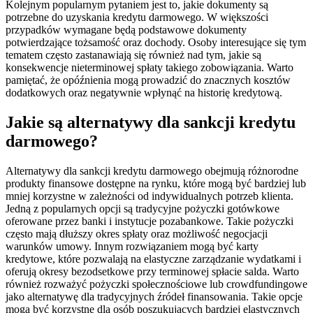
Kolejnym popularnym pytaniem jest to, jakie dokumenty są
potrzebne do uzyskania kredytu darmowego. W większości
przypadków wymagane będą podstawowe dokumenty
potwierdzające tożsamość oraz dochody. Osoby interesujące się tym
tematem często zastanawiają się również nad tym, jakie są
konsekwencje nieterminowej spłaty takiego zobowiązania. Warto
pamiętać, że opóźnienia mogą prowadzić do znacznych kosztów
dodatkowych oraz negatywnie wpłynąć na historię kredytową.
Jakie są alternatywy dla sankcji kredytu
darmowego?
Alternatywy dla sankcji kredytu darmowego obejmują różnorodne
produkty finansowe dostępne na rynku, które mogą być bardziej lub
mniej korzystne w zależności od indywidualnych potrzeb klienta.
Jedną z popularnych opcji są tradycyjne pożyczki gotówkowe
oferowane przez banki i instytucje pozabankowe. Takie pożyczki
często mają dłuższy okres spłaty oraz możliwość negocjacji
warunków umowy. Innym rozwiązaniem mogą być karty
kredytowe, które pozwalają na elastyczne zarządzanie wydatkami i
oferują okresy bezodsetkowe przy terminowej spłacie salda. Warto
również rozważyć pożyczki społecznościowe lub crowdfundingowe
jako alternatywę dla tradycyjnych źródeł finansowania. Takie opcje
mogą być korzystne dla osób poszukujących bardziej elastycznych