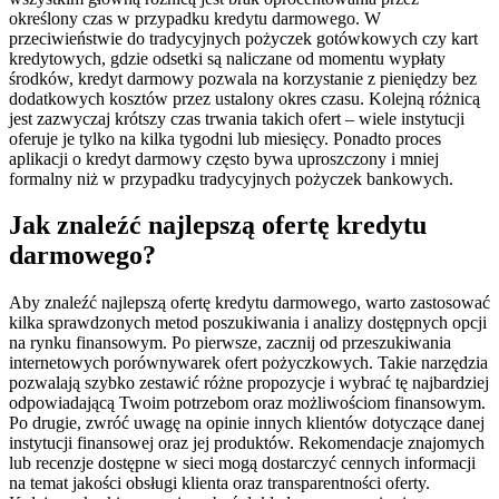
określony czas w przypadku kredytu darmowego. W
przeciwieństwie do tradycyjnych pożyczek gotówkowych czy kart
kredytowych, gdzie odsetki są naliczane od momentu wypłaty
środków, kredyt darmowy pozwala na korzystanie z pieniędzy bez
dodatkowych kosztów przez ustalony okres czasu. Kolejną różnicą
jest zazwyczaj krótszy czas trwania takich ofert – wiele instytucji
oferuje je tylko na kilka tygodni lub miesięcy. Ponadto proces
aplikacji o kredyt darmowy często bywa uproszczony i mniej
formalny niż w przypadku tradycyjnych pożyczek bankowych.
Jak znaleźć najlepszą ofertę kredytu
darmowego?
Aby znaleźć najlepszą ofertę kredytu darmowego, warto zastosować
kilka sprawdzonych metod poszukiwania i analizy dostępnych opcji
na rynku finansowym. Po pierwsze, zacznij od przeszukiwania
internetowych porównywarek ofert pożyczkowych. Takie narzędzia
pozwalają szybko zestawić różne propozycje i wybrać tę najbardziej
odpowiadającą Twoim potrzebom oraz możliwościom finansowym.
Po drugie, zwróć uwagę na opinie innych klientów dotyczące danej
instytucji finansowej oraz jej produktów. Rekomendacje znajomych
lub recenzje dostępne w sieci mogą dostarczyć cennych informacji
na temat jakości obsługi klienta oraz transparentności oferty.