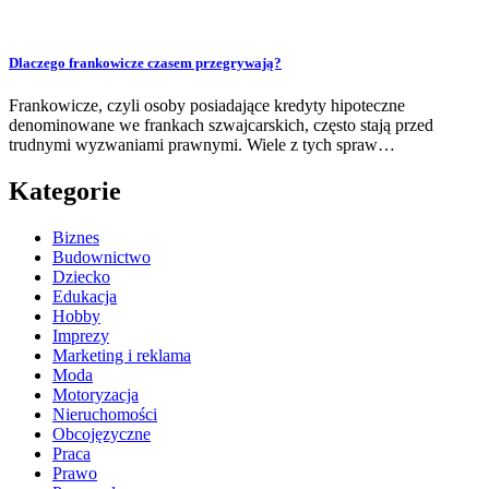
Dlaczego frankowicze czasem przegrywają?
Frankowicze, czyli osoby posiadające kredyty hipoteczne
denominowane we frankach szwajcarskich, często stają przed
trudnymi wyzwaniami prawnymi. Wiele z tych spraw…
Kategorie
Biznes
Budownictwo
Dziecko
Edukacja
Hobby
Imprezy
Marketing i reklama
Moda
Motoryzacja
Nieruchomości
Obcojęzyczne
Praca
Prawo