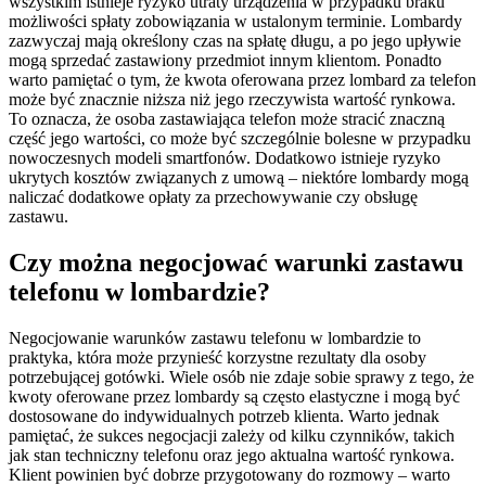
wszystkim istnieje ryzyko utraty urządzenia w przypadku braku
możliwości spłaty zobowiązania w ustalonym terminie. Lombardy
zazwyczaj mają określony czas na spłatę długu, a po jego upływie
mogą sprzedać zastawiony przedmiot innym klientom. Ponadto
warto pamiętać o tym, że kwota oferowana przez lombard za telefon
może być znacznie niższa niż jego rzeczywista wartość rynkowa.
To oznacza, że osoba zastawiająca telefon może stracić znaczną
część jego wartości, co może być szczególnie bolesne w przypadku
nowoczesnych modeli smartfonów. Dodatkowo istnieje ryzyko
ukrytych kosztów związanych z umową – niektóre lombardy mogą
naliczać dodatkowe opłaty za przechowywanie czy obsługę
zastawu.
Czy można negocjować warunki zastawu
telefonu w lombardzie?
Negocjowanie warunków zastawu telefonu w lombardzie to
praktyka, która może przynieść korzystne rezultaty dla osoby
potrzebującej gotówki. Wiele osób nie zdaje sobie sprawy z tego, że
kwoty oferowane przez lombardy są często elastyczne i mogą być
dostosowane do indywidualnych potrzeb klienta. Warto jednak
pamiętać, że sukces negocjacji zależy od kilku czynników, takich
jak stan techniczny telefonu oraz jego aktualna wartość rynkowa.
Klient powinien być dobrze przygotowany do rozmowy – warto