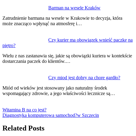
Barman na wesele Kraków
Zatrudnienie barmana na wesele w Krakowie to decyzja, która
może znacząco wpłynąć na atmosferę i…
Czy kurier ma obowiązek wnieść paczkę na
piętro?
Wielu z nas zastanawia się, jakie są obowiązki kuriera w kontekście
dostarczania paczek do klientów.…
Czy miod jest dobry na chore gardło?
Miód od wieków jest stosowany jako naturalny środek
wspomagający zdrowie, a jego właściwości lecznicze są…
Witamina B na co jest?
Diagnostyka komputerowa samochod?w Szczecin
Related Posts