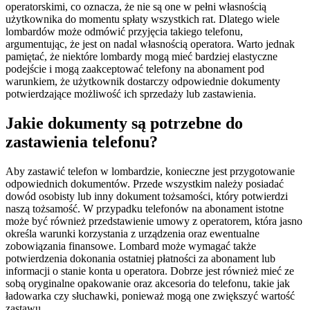
operatorskimi, co oznacza, że nie są one w pełni własnością
użytkownika do momentu spłaty wszystkich rat. Dlatego wiele
lombardów może odmówić przyjęcia takiego telefonu,
argumentując, że jest on nadal własnością operatora. Warto jednak
pamiętać, że niektóre lombardy mogą mieć bardziej elastyczne
podejście i mogą zaakceptować telefony na abonament pod
warunkiem, że użytkownik dostarczy odpowiednie dokumenty
potwierdzające możliwość ich sprzedaży lub zastawienia.
Jakie dokumenty są potrzebne do
zastawienia telefonu?
Aby zastawić telefon w lombardzie, konieczne jest przygotowanie
odpowiednich dokumentów. Przede wszystkim należy posiadać
dowód osobisty lub inny dokument tożsamości, który potwierdzi
naszą tożsamość. W przypadku telefonów na abonament istotne
może być również przedstawienie umowy z operatorem, która jasno
określa warunki korzystania z urządzenia oraz ewentualne
zobowiązania finansowe. Lombard może wymagać także
potwierdzenia dokonania ostatniej płatności za abonament lub
informacji o stanie konta u operatora. Dobrze jest również mieć ze
sobą oryginalne opakowanie oraz akcesoria do telefonu, takie jak
ładowarka czy słuchawki, ponieważ mogą one zwiększyć wartość
zastawu.