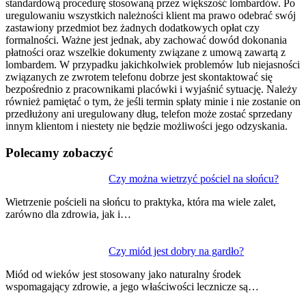
standardową procedurę stosowaną przez większość lombardów. Po
uregulowaniu wszystkich należności klient ma prawo odebrać swój
zastawiony przedmiot bez żadnych dodatkowych opłat czy
formalności. Ważne jest jednak, aby zachować dowód dokonania
płatności oraz wszelkie dokumenty związane z umową zawartą z
lombardem. W przypadku jakichkolwiek problemów lub niejasności
związanych ze zwrotem telefonu dobrze jest skontaktować się
bezpośrednio z pracownikami placówki i wyjaśnić sytuację. Należy
również pamiętać o tym, że jeśli termin spłaty minie i nie zostanie on
przedłużony ani uregulowany dług, telefon może zostać sprzedany
innym klientom i niestety nie będzie możliwości jego odzyskania.
Polecamy zobaczyć
Nawigacja
Czy można wietrzyć pościel na słońcu?
wpisu
Wietrzenie pościeli na słońcu to praktyka, która ma wiele zalet,
zarówno dla zdrowia, jak i…
Czy miód jest dobry na gardło?
Miód od wieków jest stosowany jako naturalny środek
wspomagający zdrowie, a jego właściwości lecznicze są…