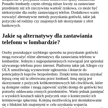
Ponadto lombardy często oferują niższe kwoty za zastawiane
przedmioty niż ich rzeczywista wartość rynkowa, co może być
niekorzystne dla osoby zastawiającej telefon. Dodatkowo warto
rozważyć alternatywne metody pozyskania gotówki, takie jak
pożyczki od rodziny czy znajomych lub skorzystanie z ofert
bankowych.
Jakie są alternatywy dla zastawiania
telefonu w lombardzie?
Osoby poszukujące szybkiego sposobu na pozyskanie gotówki
mogą rozważyć różne alternatywy dla zastawiania telefonu w
lombardzie. Jednym z najpopularniejszych rozwiązań jest sprzedaż
używanego telefonu przez internet. Platformy takie jak Allegro czy
OLX umożliwiają wystawienie ogłoszenia i dotarcie do
potencjalnych kupców bezpośrednio. Dzięki temu można uzyskać
lepszą cenę niż ta oferowana przez lombard. Inną opcją jest
skorzystanie z pożyczek krótkoterminowych lub chwilówek, które
są dostępne online i mogą zapewnić szybki dostęp do gotówki bez
potrzeby oddawania cennych przedmiotów. Warto jednak pamiętać
o wysokich kosztach takich pożyczek oraz o konieczności ich
terminowego spłacenia. Kolejną możliwością jest skontaktowanie
się z bliskimi lub znajomymi w celu uzyskania wsparcia