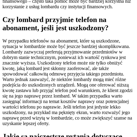
finansowego – często taka pomoc może być bardziej korzystna niż
korzystanie z usług lombardu czy instytucji finansowych.
Czy lombard przyjmie telefon na
abonament, jeśli jest uszkodzony?
W przypadku telefonów na abonament, które są uszkodzone,
sytuacja w lombardzie może być jeszcze bardziej skomplikowana.
Lombardy zazwyczaj preferują przyjmowanie przedmiotów w
dobrym stanie technicznym, ponieważ ich wartość rynkowa jest
znacznie wyższa. Uszkodzony telefon może nie tylko obniżyć
kwotę, jaką lombard jest skłonny zaoferować, ale także
spowodować całkowitą odmowę przyjęcia takiego przedmiotu.
Warto jednak zauważyć, że niektóre lombardy mogą mieć różne
podejścia do uszkodzonych urządzeń. Mogą one oferować niższą
kwotę zastawu lub przyjąć telefon pod warunkiem, że klient zgodzi
się na jego naprawę przez lombard. W takim przypadku warto
zasięgnąć informacji na temat kosztów naprawy oraz potencjalnej
wartości telefonu po naprawie. Jeśli telefon jest jedynie lekko
uszkodzony, na przykład ma pęknięty ekran, warto rozważyć jego
naprawę przed wizytą w lombardzie, co może zwiększyć szanse na
uzyskanie lepszej oferty.
Jakie są najczęstsze pytania dotyczące