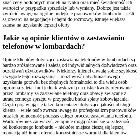
znać ceny podobnych modeli na rynku oraz mieć świadomość ich
wartości w przypadku sprzedaży lub wymiany. Dobrze jest także
zwrócić uwagę na ogólne podejście pracowników lombardu – jeśli
są otwarci na negocjacje i chętni do rozmowy, istnieje większa
szansa na uzyskanie lepszej oferty.
Jakie są opinie klientów o zastawianiu
telefonów w lombardach?
Opinie klientów dotyczące zastawiania telefonów w lombardach są
bardzo zróżnicowane i zależą od indywidualnych doświadczeń oraz
oczekiwań użytkowników. Niektórzy klienci chwalą sobie szybkość
i wygodę tego rozwiązania – możliwość natychmiastowego
uzyskania gotówki bez zbędnych formalności to dla wielu osób
ogromna zaleta. Inni jednak wskazują na niskie kwoty oferowane
przez lombardy za zastawiane telefony oraz obawy związane z
utratą cennego sprzętu w przypadku braku spłaty zobowiązania.
Często pojawiają się także komentarze dotyczące jakości obsługi
klienta – wiele osób zwraca uwagę na profesjonalizm pracowników
oraz ich pomocność podczas całego procesu zastawiania telefonu.
Warto również zauważyć, że opinie mogą różnić się w zależności
od konkretnego lombardu – niektóre miejsca cieszą się lepszą
reputacją niż inne i oferują korzystniejsze warunki dla klientów.