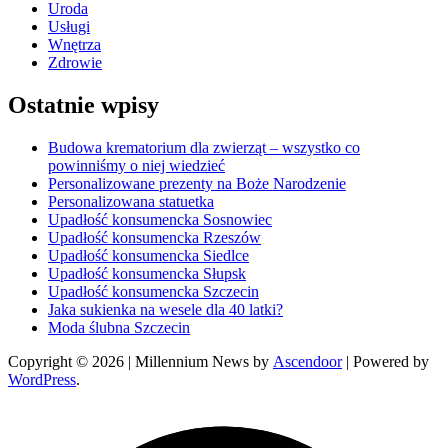
Uroda
Usługi
Wnętrza
Zdrowie
Ostatnie wpisy
Budowa krematorium dla zwierząt – wszystko co
powinniśmy o niej wiedzieć
Personalizowane prezenty na Boże Narodzenie
Personalizowana statuetka
Upadłość konsumencka Sosnowiec
Upadłość konsumencka Rzeszów
Upadłość konsumencka Siedlce
Upadłość konsumencka Słupsk
Upadłość konsumencka Szczecin
Jaka sukienka na wesele dla 40 latki?
Moda ślubna Szczecin
Copyright © 2026
| Millennium News by
Ascendoor
| Powered by
WordPress
.