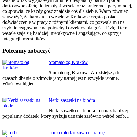
ważne w tak wyjątkowym dniu. Profesjonalny barman potrafi
dostosować ofertę do tematyki wesela oraz preferencji pary młodej,
co sprawia, że każdy gość znajdzie coś dla siebie. Warto również
zauważyć, że barman na wesele w Krakowie często posiada
doświadczenie w pracy z różnymi klientami, co pozwala mu na
szybkie reagowanie na potrzeby i oczekiwania gości. Dzięki temu
wesele staje się bardziej interaktywne i angażujące, co sprzyja
integracji uczestników.
Polecamy zobaczyć
Nawigacja
Stomatolog Kraków
wpisu
Stomatolog Kraków: W dzisiejszych
czasach dbanie o zdrowie jamy ustnej jest niezwykle istotne.
Właściwa higiena…
Nerki saszetki na biodra
Nerki saszetki na biodra to coraz bardziej
popularny dodatek, który zyskuje uznanie zarówno wśród osób…
Torba młodzieżowa na ramię