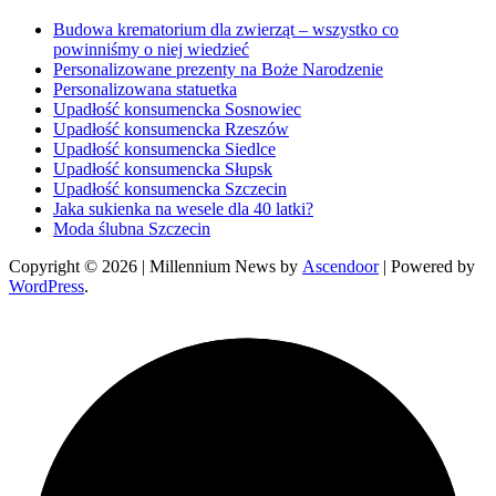
Budowa krematorium dla zwierząt – wszystko co
powinniśmy o niej wiedzieć
Personalizowane prezenty na Boże Narodzenie
Personalizowana statuetka
Upadłość konsumencka Sosnowiec
Upadłość konsumencka Rzeszów
Upadłość konsumencka Siedlce
Upadłość konsumencka Słupsk
Upadłość konsumencka Szczecin
Jaka sukienka na wesele dla 40 latki?
Moda ślubna Szczecin
Copyright © 2026
| Millennium News by
Ascendoor
| Powered by
WordPress
.