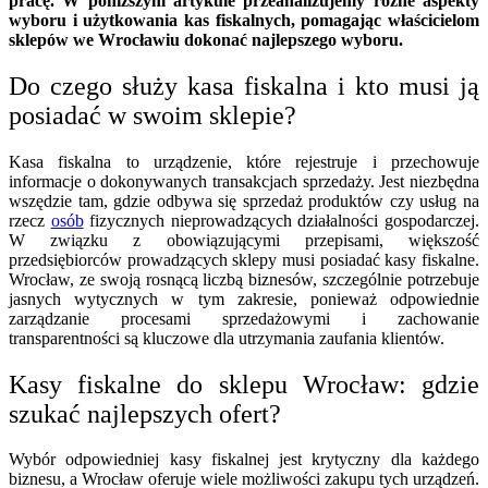
pracę. W poniższym artykule przeanalizujemy różne aspekty
wyboru i użytkowania kas fiskalnych, pomagając właścicielom
sklepów we Wrocławiu dokonać najlepszego wyboru.
Do czego służy kasa fiskalna i kto musi ją
posiadać w swoim sklepie?
Kasa fiskalna to urządzenie, które rejestruje i przechowuje
informacje o dokonywanych transakcjach sprzedaży. Jest niezbędna
wszędzie tam, gdzie odbywa się sprzedaż produktów czy usług na
rzecz
osób
fizycznych nieprowadzących działalności gospodarczej.
W związku z obowiązującymi przepisami, większość
przedsiębiorców prowadzących sklepy musi posiadać kasy fiskalne.
Wrocław, ze swoją rosnącą liczbą biznesów, szczególnie potrzebuje
jasnych wytycznych w tym zakresie, ponieważ odpowiednie
zarządzanie procesami sprzedażowymi i zachowanie
transparentności są kluczowe dla utrzymania zaufania klientów.
Kasy fiskalne do sklepu Wrocław: gdzie
szukać najlepszych ofert?
Wybór odpowiedniej kasy fiskalnej jest krytyczny dla każdego
biznesu, a Wrocław oferuje wiele możliwości zakupu tych urządzeń.