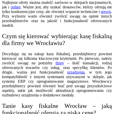
Najlepsze oferty można znaleźć zarówno w sklepach stacjonarnych,
jak i
online
. Ważne jest, aby szukać dostawców, którzy oferują nie
tylko konkurencyjne ceny, ale również wsparcie techniczne i
serwis
.
Przy wyborze warto również zwrócić uwagę na opinie innych
przedsiębiorców oraz na jakość i funkcjonalność oferowanych
modeli.
Czym się kierować wybierając kasę fiskalną
dla firmy we Wrocławiu?
Decydując się na zakup kasy fiskalnej, przedsiębiorcy powinni
kierować się kilkoma kluczowymi kryteriami. Po pierwsze, należy
zwrócić uwagę na potrzeby
firmy
– ilość transakcji, rodzaj
oferowanych towarów czy usług, oraz specyfikę klientów. Po
drugie, ważna jest funkcjonalność
urządzenia
, w tym jego
kompatybilność z innymi systemami używanymi w sklepie, jak
systemy ERP czy oprogramowanie magazynowe. Wrocławscy
przedsiębiorcy powinni również brać pod uwagę przyszłościowe
aspekty, takie jak możliwość aktualizacji oprogramowania czy
rozbudowy urządzenia o dodatkowe moduły.
Tanie kasy fiskalne Wrocław – jaką
funkcjonalność oferują za niską cenę?