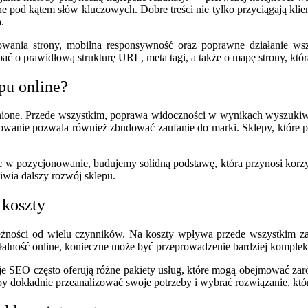
e pod kątem słów kluczowych. Dobre treści nie tylko przyciągają kli
.
dowania strony, mobilna responsywność oraz poprawne działanie wsz
 o prawidłową strukturę URL, meta tagi, a także o mapę strony, któr
pu online?
nione. Przede wszystkim, poprawa widoczności w wynikach wyszukiwa
owanie pozwala również zbudować zaufanie do marki. Sklepy, które 
ąc w pozycjonowanie, budujemy solidną podstawę, która przynosi korzy
iwia dalszy rozwój sklepu.
 koszty
żności od wielu czynników. Na koszty wpływa przede wszystkim zak
łalność online, konieczne może być przeprowadzenie bardziej komplek
je SEO często oferują różne pakiety usług, które mogą obejmować za
aby dokładnie przeanalizować swoje potrzeby i wybrać rozwiązanie, któr