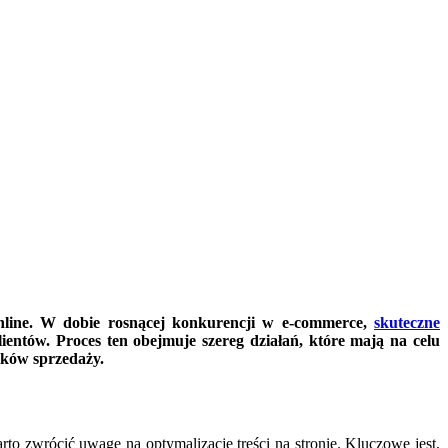
online. W dobie rosnącej konkurencji w e-commerce,
skuteczne
ientów. Proces ten obejmuje szereg działań, które mają na celu
ików sprzedaży.
rto zwrócić uwagę na optymalizację treści na stronie. Kluczowe jest,