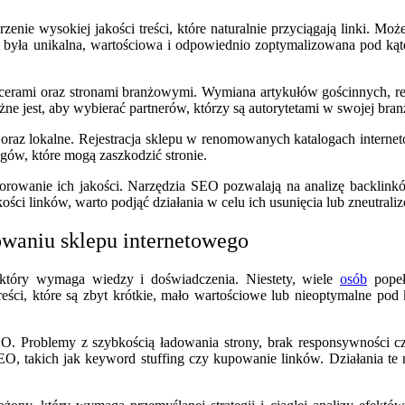
rzenie wysokiej jakości treści, które naturalnie przyciągają linki. Mo
eść była unikalna, wartościowa i odpowiednio zoptymalizowana pod ką
encerami oraz stronami branżowymi. Wymiana artykułów gościnnych, r
 jest, aby wybierać partnerów, którzy są autorytetami w swojej branży 
e oraz lokalne. Rejestracja sklepu w renomowanych katalogach intern
gów, które mogą zaszkodzić stronie.
rowanie ich jakości. Narzędzia SEO pozwalają na analizę backlinkó
ci linków, warto podjąć działania w celu ich usunięcia lub zneutrali
owaniu sklepu internetowego
 który wymaga wiedzy i doświadczenia. Niestety, wiele
osób
popeł
. Treści, które są zbyt krótkie, mało wartościowe lub nieoptymalne 
O. Problemy z szybkością ładowania strony, brak responsywności c
EO, takich jak keyword stuffing czy kupowanie linków. Działania te