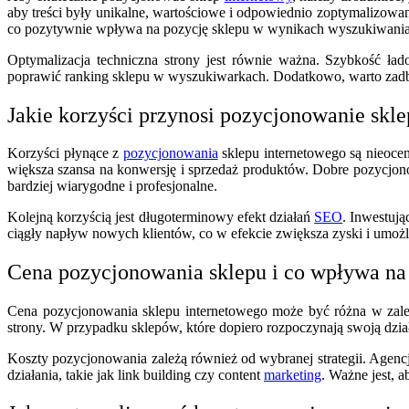
aby treści były unikalne, wartościowe i odpowiednio zoptymalizowan
co pozytywnie wpływa na pozycję sklepu w wynikach wyszukiwania
Optymalizacja techniczna strony jest równie ważna. Szybkość ła
poprawić ranking sklepu w wyszukiwarkach. Dodatkowo, warto zadbać
Jakie korzyści przynosi pozycjonowanie skle
Korzyści płynące z
pozycjonowania
sklepu internetowego są nieoce
większa szansa na konwersję i sprzedaż produktów. Dobre pozycjon
bardziej wiarygodne i profesjonalne.
Kolejną korzyścią jest długoterminowy efekt działań
SEO
. Inwestuj
ciągły napływ nowych klientów, co w efekcie zwiększa zyski i umożl
Cena pozycjonowania sklepu i co wpływa na
Cena pozycjonowania sklepu internetowego może być różna w zale
strony. W przypadku sklepów, które dopiero rozpoczynają swoją dzia
Koszty pozycjonowania zależą również od wybranej strategii. Agenc
działania, takie jak link building czy content
marketing
. Ważne jest, 