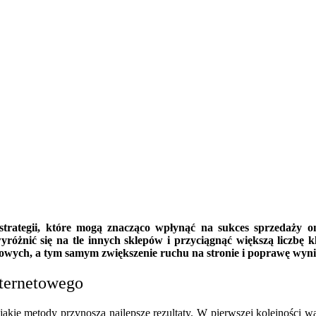
strategii, które mogą znacząco wpłynąć na sukces sprzedaży 
żnić się na tle innych sklepów i przyciągnąć większą liczbę kl
owych, a tym samym zwiększenie ruchu na stronie i poprawę wyn
ternetowego
 jakie metody przynoszą najlepsze rezultaty. W pierwszej kolejności wa