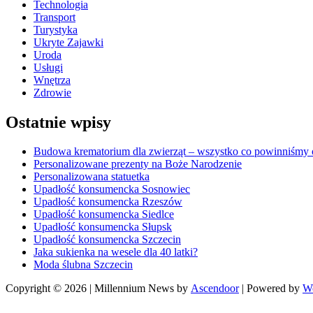
Technologia
Transport
Turystyka
Ukryte Zajawki
Uroda
Usługi
Wnętrza
Zdrowie
Ostatnie wpisy
Budowa krematorium dla zwierząt – wszystko co powinniśmy o
Personalizowane prezenty na Boże Narodzenie
Personalizowana statuetka
Upadłość konsumencka Sosnowiec
Upadłość konsumencka Rzeszów
Upadłość konsumencka Siedlce
Upadłość konsumencka Słupsk
Upadłość konsumencka Szczecin
Jaka sukienka na wesele dla 40 latki?
Moda ślubna Szczecin
Copyright © 2026
| Millennium News by
Ascendoor
| Powered by
W