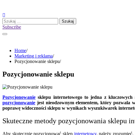
Skip
to
content
Szukaj:
Subscribe
Home
Marketing i reklama
Pozycjonowanie sklepu
Pozycjonowanie sklepu
Pozycjonowanie
sklepu internetowego to jedna z kluczowych 
pozycjonowanie
jest nieodzownym elementem, który pozwala wyró
poprawę widoczności sklepu w wynikach wyszukiwarek internet
Skuteczne metody pozycjonowania sklepu in
Aby skutecznie pozycjonować sklep
internetowy
, należy zrozumieć,