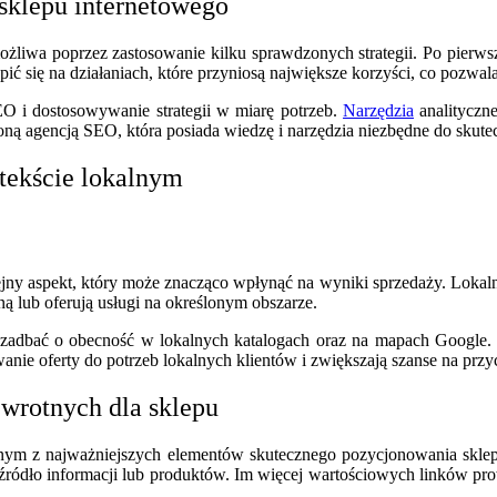
sklepu internetowego
ożliwa poprzez zastosowanie kilku sprawdzonych strategii. Po pierw
 się na działaniach, które przyniosą największe korzyści, co pozwal
O i dostosowywanie strategii w miarę potrzeb.
Narzędzia
analityczne
ą agencją SEO, która posiada wiedzę i narzędzia niezbędne do skut
tekście lokalnym
ny aspekt, który może znacząco wpłynąć na wyniki sprzedaży. Lokalne
ną lub oferują usługi na określonym obszarze.
zadbać o obecność w lokalnych katalogach oraz na mapach Google. K
anie oferty do potrzeb lokalnych klientów i zwiększają szanse na przy
wrotnych dla sklepu
ym z najważniejszych elementów skutecznego pozycjonowania sklepu
 źródło informacji lub produktów. Im więcej wartościowych linków p