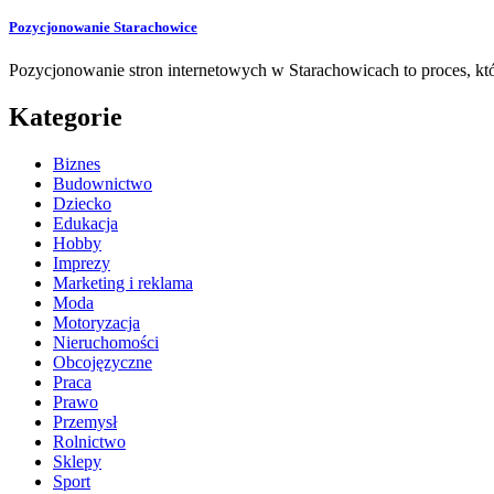
Pozycjonowanie Starachowice
Pozycjonowanie stron internetowych w Starachowicach to proces, k
Kategorie
Biznes
Budownictwo
Dziecko
Edukacja
Hobby
Imprezy
Marketing i reklama
Moda
Motoryzacja
Nieruchomości
Obcojęzyczne
Praca
Prawo
Przemysł
Rolnictwo
Sklepy
Sport