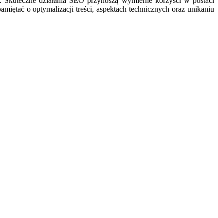
w. Skuteczne działania SEO przynoszą wymierne korzyści w postaci
iętać o optymalizacji treści, aspektach technicznych oraz unikaniu