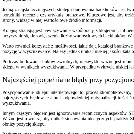
Jedną z najskuteczniejszych strategii budowania backlinków jest two
poradniki, recenzje czy artykuły branżowe. Kluczowe jest, aby tr
strony, widząc w niej wartościowe źródło informacji.
Kolejną strategią jest nawiązywanie współpracy z blogerami, influ
przyczynić się do zwiększenia liczby wartościowych backlinków. Ważne
Warto również korzystać z możliwości, jakie dają katalogi branżow
pozycję w wyszukiwarce. Należy jednak unikać niskiej jakości katalo
Podczas budowania linków zwrotnych, niezwykle ważne jest monito
sklepu w wynikach wyszukiwania. W przypadku wykrycia niskiej jakoś
Najczęściej popełniane błędy przy pozycjon
Pozycjonowanie sklepu internetowego to proces skomplikowany,
najczęstszych błędów jest brak odpowiedniej optymalizacji treści
wyszukiwania.
Innym częstym błędem jest ignorowanie technicznych aspektów SE
Ważne jest również, aby unikać stosowania nieetycznych praktyk S
obniży pozycję sklepu.