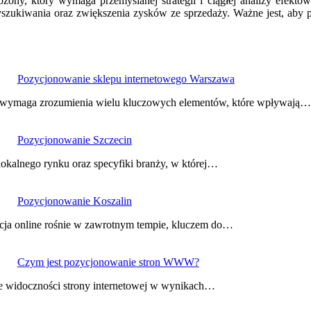
żony, który wymaga przemyślanej strategii i ciągłej analizy efektó
ukiwania oraz zwiększenia zysków ze sprzedaży. Ważne jest, aby pam
Pozycjonowanie sklepu internetowego Warszawa
ry wymaga zrozumienia wielu kluczowych elementów, które wpływają…
Pozycjonowanie Szczecin
okalnego rynku oraz specyfiki branży, w której…
Pozycjonowanie Koszalin
ncja online rośnie w zawrotnym tempie, kluczem do…
Czym jest pozycjonowanie stron WWW?
e widoczności strony internetowej w wynikach…