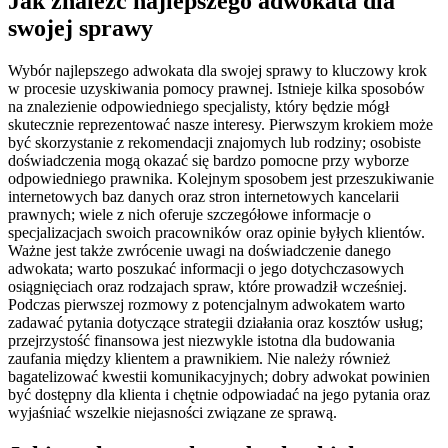
Jak znaleźć najlepszego adwokata dla
swojej sprawy
Wybór najlepszego adwokata dla swojej sprawy to kluczowy krok
w procesie uzyskiwania pomocy prawnej. Istnieje kilka sposobów
na znalezienie odpowiedniego specjalisty, który będzie mógł
skutecznie reprezentować nasze interesy. Pierwszym krokiem może
być skorzystanie z rekomendacji znajomych lub rodziny; osobiste
doświadczenia mogą okazać się bardzo pomocne przy wyborze
odpowiedniego prawnika. Kolejnym sposobem jest przeszukiwanie
internetowych baz danych oraz stron internetowych kancelarii
prawnych; wiele z nich oferuje szczegółowe informacje o
specjalizacjach swoich pracowników oraz opinie byłych klientów.
Ważne jest także zwrócenie uwagi na doświadczenie danego
adwokata; warto poszukać informacji o jego dotychczasowych
osiągnięciach oraz rodzajach spraw, które prowadził wcześniej.
Podczas pierwszej rozmowy z potencjalnym adwokatem warto
zadawać pytania dotyczące strategii działania oraz kosztów usług;
przejrzystość finansowa jest niezwykle istotna dla budowania
zaufania między klientem a prawnikiem. Nie należy również
bagatelizować kwestii komunikacyjnych; dobry adwokat powinien
być dostępny dla klienta i chętnie odpowiadać na jego pytania oraz
wyjaśniać wszelkie niejasności związane ze sprawą.