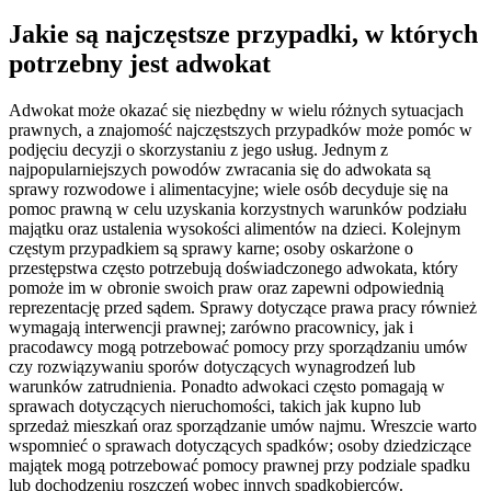
Jakie są najczęstsze przypadki, w których
potrzebny jest adwokat
Adwokat może okazać się niezbędny w wielu różnych sytuacjach
prawnych, a znajomość najczęstszych przypadków może pomóc w
podjęciu decyzji o skorzystaniu z jego usług. Jednym z
najpopularniejszych powodów zwracania się do adwokata są
sprawy rozwodowe i alimentacyjne; wiele osób decyduje się na
pomoc prawną w celu uzyskania korzystnych warunków podziału
majątku oraz ustalenia wysokości alimentów na dzieci. Kolejnym
częstym przypadkiem są sprawy karne; osoby oskarżone o
przestępstwa często potrzebują doświadczonego adwokata, który
pomoże im w obronie swoich praw oraz zapewni odpowiednią
reprezentację przed sądem. Sprawy dotyczące prawa pracy również
wymagają interwencji prawnej; zarówno pracownicy, jak i
pracodawcy mogą potrzebować pomocy przy sporządzaniu umów
czy rozwiązywaniu sporów dotyczących wynagrodzeń lub
warunków zatrudnienia. Ponadto adwokaci często pomagają w
sprawach dotyczących nieruchomości, takich jak kupno lub
sprzedaż mieszkań oraz sporządzanie umów najmu. Wreszcie warto
wspomnieć o sprawach dotyczących spadków; osoby dziedziczące
majątek mogą potrzebować pomocy prawnej przy podziale spadku
lub dochodzeniu roszczeń wobec innych spadkobierców.