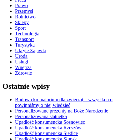
Prawo
Przemysł
Rolnictwo
Sklepy
Sport
Technologia
Transport
Turystyka
Ukryte Zajawki
Uroda
Usługi
Wnętrza
Zdrowie
Ostatnie wpisy
Budowa krematorium dla zwierząt – wszystko co
powinniśmy o niej wiedzieć
Personalizowane prezenty na Boże Narodzenie
Personalizowana statuetka
Upadłość konsumencka Sosnowiec
Upadłość konsumencka Rzeszów
Upadłość konsumencka Siedlce
Upadłość konsumencka Słupsk