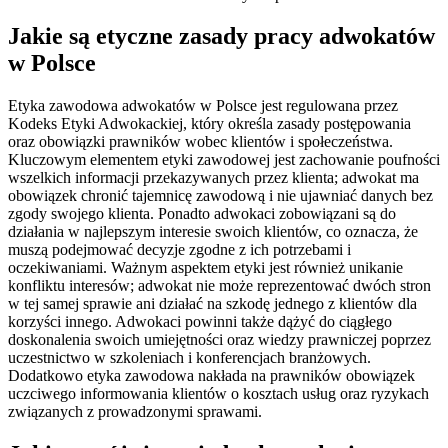
Jakie są etyczne zasady pracy adwokatów
w Polsce
Etyka zawodowa adwokatów w Polsce jest regulowana przez
Kodeks Etyki Adwokackiej, który określa zasady postępowania
oraz obowiązki prawników wobec klientów i społeczeństwa.
Kluczowym elementem etyki zawodowej jest zachowanie poufności
wszelkich informacji przekazywanych przez klienta; adwokat ma
obowiązek chronić tajemnicę zawodową i nie ujawniać danych bez
zgody swojego klienta. Ponadto adwokaci zobowiązani są do
działania w najlepszym interesie swoich klientów, co oznacza, że
muszą podejmować decyzje zgodne z ich potrzebami i
oczekiwaniami. Ważnym aspektem etyki jest również unikanie
konfliktu interesów; adwokat nie może reprezentować dwóch stron
w tej samej sprawie ani działać na szkodę jednego z klientów dla
korzyści innego. Adwokaci powinni także dążyć do ciągłego
doskonalenia swoich umiejętności oraz wiedzy prawniczej poprzez
uczestnictwo w szkoleniach i konferencjach branżowych.
Dodatkowo etyka zawodowa nakłada na prawników obowiązek
uczciwego informowania klientów o kosztach usług oraz ryzykach
związanych z prowadzonymi sprawami.