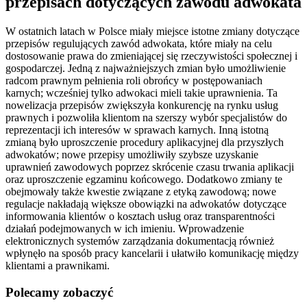
przepisach dotyczących zawodu adwokata
W ostatnich latach w Polsce miały miejsce istotne zmiany dotyczące
przepisów regulujących zawód adwokata, które miały na celu
dostosowanie prawa do zmieniającej się rzeczywistości społecznej i
gospodarczej. Jedną z najważniejszych zmian było umożliwienie
radcom prawnym pełnienia roli obrońcy w postępowaniach
karnych; wcześniej tylko adwokaci mieli takie uprawnienia. Ta
nowelizacja przepisów zwiększyła konkurencję na rynku usług
prawnych i pozwoliła klientom na szerszy wybór specjalistów do
reprezentacji ich interesów w sprawach karnych. Inną istotną
zmianą było uproszczenie procedury aplikacyjnej dla przyszłych
adwokatów; nowe przepisy umożliwiły szybsze uzyskanie
uprawnień zawodowych poprzez skrócenie czasu trwania aplikacji
oraz uproszczenie egzaminu końcowego. Dodatkowo zmiany te
obejmowały także kwestie związane z etyką zawodową; nowe
regulacje nakładają większe obowiązki na adwokatów dotyczące
informowania klientów o kosztach usług oraz transparentności
działań podejmowanych w ich imieniu. Wprowadzenie
elektronicznych systemów zarządzania dokumentacją również
wpłynęło na sposób pracy kancelarii i ułatwiło komunikację między
klientami a prawnikami.
Polecamy zobaczyć