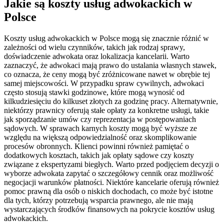
Jakie są koszty usług adwokackich w
Polsce
Koszty usług adwokackich w Polsce mogą się znacznie różnić w
zależności od wielu czynników, takich jak rodzaj sprawy,
doświadczenie adwokata oraz lokalizacja kancelarii. Warto
zaznaczyć, że adwokaci mają prawo do ustalania własnych stawek,
co oznacza, że ceny mogą być zróżnicowane nawet w obrębie tej
samej miejscowości. W przypadku spraw cywilnych, adwokaci
często stosują stawki godzinowe, które mogą wynosić od
kilkudziesięciu do kilkuset złotych za godzinę pracy. Alternatywnie,
niektórzy prawnicy oferują stałe opłaty za konkretne usługi, takie
jak sporządzanie umów czy reprezentacja w postępowaniach
sądowych. W sprawach karnych koszty mogą być wyższe ze
względu na większą odpowiedzialność oraz skomplikowanie
procesów obronnych. Klienci powinni również pamiętać o
dodatkowych kosztach, takich jak opłaty sądowe czy koszty
związane z ekspertyzami biegłych. Warto przed podjęciem decyzji o
wyborze adwokata zapytać o szczegółowy cennik oraz możliwość
negocjacji warunków płatności. Niektóre kancelarie oferują również
pomoc prawną dla osób o niskich dochodach, co może być istotne
dla tych, którzy potrzebują wsparcia prawnego, ale nie mają
wystarczających środków finansowych na pokrycie kosztów usług
adwokackich.