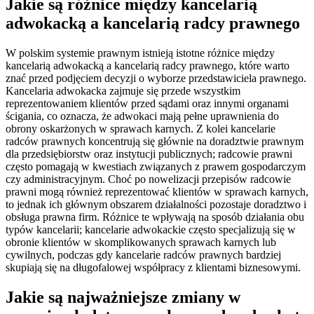
Jakie są różnice między kancelarią
adwokacką a kancelarią radcy prawnego
W polskim systemie prawnym istnieją istotne różnice między
kancelarią adwokacką a kancelarią radcy prawnego, które warto
znać przed podjęciem decyzji o wyborze przedstawiciela prawnego.
Kancelaria adwokacka zajmuje się przede wszystkim
reprezentowaniem klientów przed sądami oraz innymi organami
ścigania, co oznacza, że adwokaci mają pełne uprawnienia do
obrony oskarżonych w sprawach karnych. Z kolei kancelarie
radców prawnych koncentrują się głównie na doradztwie prawnym
dla przedsiębiorstw oraz instytucji publicznych; radcowie prawni
często pomagają w kwestiach związanych z prawem gospodarczym
czy administracyjnym. Choć po nowelizacji przepisów radcowie
prawni mogą również reprezentować klientów w sprawach karnych,
to jednak ich głównym obszarem działalności pozostaje doradztwo i
obsługa prawna firm. Różnice te wpływają na sposób działania obu
typów kancelarii; kancelarie adwokackie często specjalizują się w
obronie klientów w skomplikowanych sprawach karnych lub
cywilnych, podczas gdy kancelarie radców prawnych bardziej
skupiają się na długofalowej współpracy z klientami biznesowymi.
Jakie są najważniejsze zmiany w