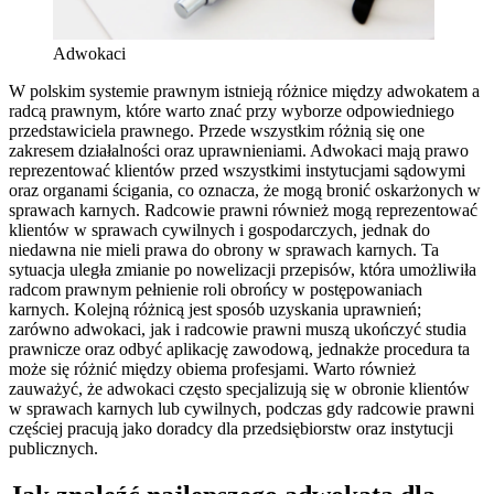
Adwokaci
W polskim systemie prawnym istnieją różnice między adwokatem a
radcą prawnym, które warto znać przy wyborze odpowiedniego
przedstawiciela prawnego. Przede wszystkim różnią się one
zakresem działalności oraz uprawnieniami. Adwokaci mają prawo
reprezentować klientów przed wszystkimi instytucjami sądowymi
oraz organami ścigania, co oznacza, że mogą bronić oskarżonych w
sprawach karnych. Radcowie prawni również mogą reprezentować
klientów w sprawach cywilnych i gospodarczych, jednak do
niedawna nie mieli prawa do obrony w sprawach karnych. Ta
sytuacja uległa zmianie po nowelizacji przepisów, która umożliwiła
radcom prawnym pełnienie roli obrońcy w postępowaniach
karnych. Kolejną różnicą jest sposób uzyskania uprawnień;
zarówno adwokaci, jak i radcowie prawni muszą ukończyć studia
prawnicze oraz odbyć aplikację zawodową, jednakże procedura ta
może się różnić między obiema profesjami. Warto również
zauważyć, że adwokaci często specjalizują się w obronie klientów
w sprawach karnych lub cywilnych, podczas gdy radcowie prawni
częściej pracują jako doradcy dla przedsiębiorstw oraz instytucji
publicznych.