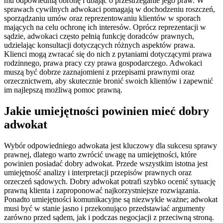
mu odpowiednią obronę i dbając o przestrzeganie jego praw. W
sprawach cywilnych adwokaci pomagają w dochodzeniu roszczeń,
sporządzaniu umów oraz reprezentowaniu klientów w sporach
mających na celu ochronę ich interesów. Oprócz reprezentacji w
sądzie, adwokaci często pełnią funkcję doradców prawnych,
udzielając konsultacji dotyczących różnych aspektów prawa.
Klienci mogą zwracać się do nich z pytaniami dotyczącymi prawa
rodzinnego, prawa pracy czy prawa gospodarczego. Adwokaci
muszą być dobrze zaznajomieni z przepisami prawnymi oraz
orzecznictwem, aby skutecznie bronić swoich klientów i zapewnić
im najlepszą możliwą pomoc prawną.
Jakie umiejętności powinien mieć dobry
adwokat
Wybór odpowiedniego adwokata jest kluczowy dla sukcesu sprawy
prawnej, dlatego warto zwrócić uwagę na umiejętności, które
powinien posiadać dobry adwokat. Przede wszystkim istotna jest
umiejętność analizy i interpretacji przepisów prawnych oraz
orzeczeń sądowych. Dobry adwokat potrafi szybko ocenić sytuację
prawną klienta i zaproponować najkorzystniejsze rozwiązania.
Ponadto umiejętności komunikacyjne są niezwykle ważne; adwokat
musi być w stanie jasno i przekonująco przedstawiać argumenty
zarówno przed sądem, jak i podczas negocjacji z przeciwną stroną.