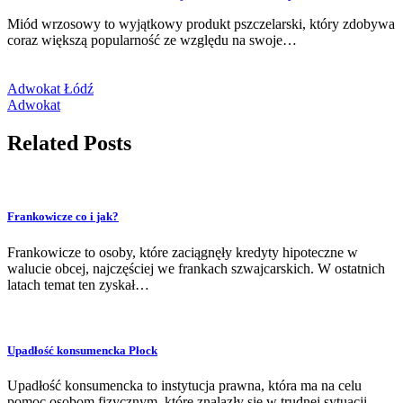
Miód wrzosowy to wyjątkowy produkt pszczelarski, który zdobywa
coraz większą popularność ze względu na swoje…
Adwokat Łódź
Adwokat
Related Posts
Frankowicze co i jak?
Frankowicze to osoby, które zaciągnęły kredyty hipoteczne w
walucie obcej, najczęściej we frankach szwajcarskich. W ostatnich
latach temat ten zyskał…
Upadłość konsumencka Płock
Upadłość konsumencka to instytucja prawna, która ma na celu
pomoc osobom fizycznym, które znalazły się w trudnej sytuacji