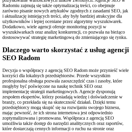
pozyskiwanie wartościowych linków zwrotnych. Agencje SEO w
Radomiu zajmują się także optymalizacją treści, co obejmuje
zarówno pisanie nowych artykułów zgodnych z zasadami SEO, jak
i aktualizację istniejących treści, aby były bardziej atrakcyjne dla
użytkowników i lepiej oceniane przez algorytmy wyszukiwarek.
Dodatkowo, wiele agencji oferuje monitoring pozycji w
wyszukiwarkach oraz analizę konkurencji, co pozwala na bieżąco
dostosowywać strategię marketingową do zmieniającego się rynku.
Dlaczego warto skorzystać z usług agencji
SEO Radom
Decyzja o współpracy z agencją SEO Radom może przynieść wiele
korzyści dla lokalnych przedsiębiorstw. Przede wszystkim
profesjonalna obsługa pozwala zaoszczędzić czas i zasoby, które
mogłyby być poświęcone na naukę technik SEO oraz
implementację strategii marketingowych. Agencje dysponują
zespołem ekspertów, którzy posiadają wiedzę i doświadczenie w
branży, co przekłada się na skuteczność działań. Dzięki temu
przedsiębiorcy mogą skupić się na rozwijaniu swojego biznesu,
mając pewność, że ich strona internetowa jest odpowiednio
zoptymalizowana i promowana. Współpraca z agencją SEO
umożliwia także dostęp do narzędzi analitycznych oraz raportów,
które dostarczają cennych informacji o ruchu na stronie oraz