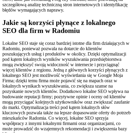
szczegółową analizę techniczną stron internetowych i identyfikację
błędów wymagających naprawy.
Jakie są korzyści płynące z lokalnego
SEO dla firm w Radomiu
Lokalne SEO staje się coraz bardziej istotne dla firm działających w
Radomiu, ponieważ pozwala na dotarcie do klientów
poszukujących usług i produktów w okolicy. Dzięki optymalizacji
pod kątem lokalnych wyników wyszukiwania przedsiębiorstwa
mogą zwiększyć swoją widoczność w internecie i przyciągnąć
więcej klientów z regionu. Jedną z głównych korzyści płynących z
lokalnego SEO jest możliwość wyświetlania się w Google Moja
Firma; dzięki temu firma może pojawić się na mapach oraz w
lokalnych wynikach wyszukiwania, co zwiększa szanse na
pozyskanie nowych klientów. Dodatkowo lokalne SEO wpływa na
budowanie reputacji firmy; pozytywne opinie i oceny od klientów
mogą przyciągać kolejnych użytkowników oraz zwiększać zaufanie
do marki. Optymalizacja treści pod kątem lokalnych słów
kluczowych pozwala także na lepsze dopasowanie oferty do potrzeb
mieszkańców Radomia. Co więcej, lokalne SEO sprzyja
współpracy z innymi lokalnymi firmami oraz organizacjami, co
może prowadzić do wzajemnych rekomendacji i zwiększenia bazy