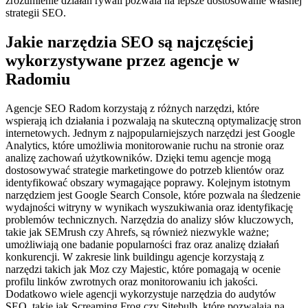
zrozumienie działań rywali pozwala na lepsze dostosowanie własnej
strategii SEO.
Jakie narzędzia SEO są najczęściej
wykorzystywane przez agencje w
Radomiu
Agencje SEO Radom korzystają z różnych narzędzi, które
wspierają ich działania i pozwalają na skuteczną optymalizację stron
internetowych. Jednym z najpopularniejszych narzędzi jest Google
Analytics, które umożliwia monitorowanie ruchu na stronie oraz
analizę zachowań użytkowników. Dzięki temu agencje mogą
dostosowywać strategie marketingowe do potrzeb klientów oraz
identyfikować obszary wymagające poprawy. Kolejnym istotnym
narzędziem jest Google Search Console, które pozwala na śledzenie
wydajności witryny w wynikach wyszukiwania oraz identyfikację
problemów technicznych. Narzędzia do analizy słów kluczowych,
takie jak SEMrush czy Ahrefs, są również niezwykle ważne;
umożliwiają one badanie popularności fraz oraz analizę działań
konkurencji. W zakresie link buildingu agencje korzystają z
narzędzi takich jak Moz czy Majestic, które pomagają w ocenie
profilu linków zwrotnych oraz monitorowaniu ich jakości.
Dodatkowo wiele agencji wykorzystuje narzędzia do audytów
SEO, takie jak Screaming Frog czy Sitebulb, które pozwalają na