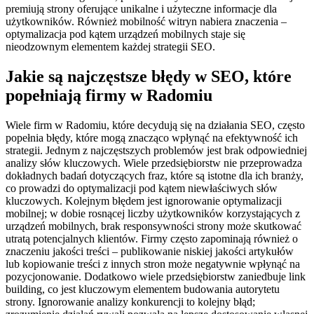
premiują strony oferujące unikalne i użyteczne informacje dla
użytkowników. Również mobilność witryn nabiera znaczenia –
optymalizacja pod kątem urządzeń mobilnych staje się
nieodzownym elementem każdej strategii SEO.
Jakie są najczęstsze błędy w SEO, które
popełniają firmy w Radomiu
Wiele firm w Radomiu, które decydują się na działania SEO, często
popełnia błędy, które mogą znacząco wpłynąć na efektywność ich
strategii. Jednym z najczęstszych problemów jest brak odpowiedniej
analizy słów kluczowych. Wiele przedsiębiorstw nie przeprowadza
dokładnych badań dotyczących fraz, które są istotne dla ich branży,
co prowadzi do optymalizacji pod kątem niewłaściwych słów
kluczowych. Kolejnym błędem jest ignorowanie optymalizacji
mobilnej; w dobie rosnącej liczby użytkowników korzystających z
urządzeń mobilnych, brak responsywności strony może skutkować
utratą potencjalnych klientów. Firmy często zapominają również o
znaczeniu jakości treści – publikowanie niskiej jakości artykułów
lub kopiowanie treści z innych stron może negatywnie wpłynąć na
pozycjonowanie. Dodatkowo wiele przedsiębiorstw zaniedbuje link
building, co jest kluczowym elementem budowania autorytetu
strony. Ignorowanie analizy konkurencji to kolejny błąd;