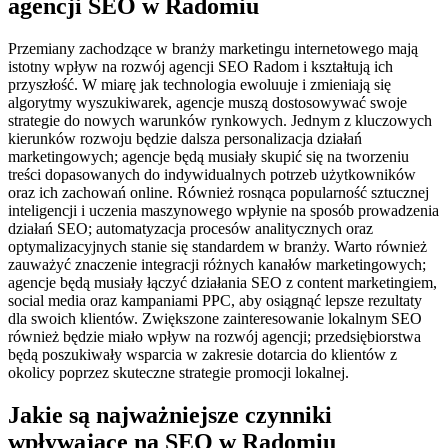
agencji SEO w Radomiu
Przemiany zachodzące w branży marketingu internetowego mają
istotny wpływ na rozwój agencji SEO Radom i kształtują ich
przyszłość. W miarę jak technologia ewoluuje i zmieniają się
algorytmy wyszukiwarek, agencje muszą dostosowywać swoje
strategie do nowych warunków rynkowych. Jednym z kluczowych
kierunków rozwoju będzie dalsza personalizacja działań
marketingowych; agencje będą musiały skupić się na tworzeniu
treści dopasowanych do indywidualnych potrzeb użytkowników
oraz ich zachowań online. Również rosnąca popularność sztucznej
inteligencji i uczenia maszynowego wpłynie na sposób prowadzenia
działań SEO; automatyzacja procesów analitycznych oraz
optymalizacyjnych stanie się standardem w branży. Warto również
zauważyć znaczenie integracji różnych kanałów marketingowych;
agencje będą musiały łączyć działania SEO z content marketingiem,
social media oraz kampaniami PPC, aby osiągnąć lepsze rezultaty
dla swoich klientów. Zwiększone zainteresowanie lokalnym SEO
również będzie miało wpływ na rozwój agencji; przedsiębiorstwa
będą poszukiwały wsparcia w zakresie dotarcia do klientów z
okolicy poprzez skuteczne strategie promocji lokalnej.
Jakie są najważniejsze czynniki
wpływające na SEO w Radomiu