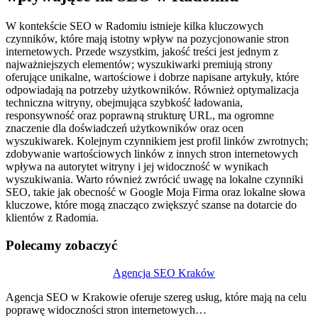
W kontekście SEO w Radomiu istnieje kilka kluczowych
czynników, które mają istotny wpływ na pozycjonowanie stron
internetowych. Przede wszystkim, jakość treści jest jednym z
najważniejszych elementów; wyszukiwarki premiują strony
oferujące unikalne, wartościowe i dobrze napisane artykuły, które
odpowiadają na potrzeby użytkowników. Również optymalizacja
techniczna witryny, obejmująca szybkość ładowania,
responsywność oraz poprawną strukturę URL, ma ogromne
znaczenie dla doświadczeń użytkowników oraz ocen
wyszukiwarek. Kolejnym czynnikiem jest profil linków zwrotnych;
zdobywanie wartościowych linków z innych stron internetowych
wpływa na autorytet witryny i jej widoczność w wynikach
wyszukiwania. Warto również zwrócić uwagę na lokalne czynniki
SEO, takie jak obecność w Google Moja Firma oraz lokalne słowa
kluczowe, które mogą znacząco zwiększyć szanse na dotarcie do
klientów z Radomia.
Polecamy zobaczyć
Nawigacja
Agencja SEO Kraków
wpisu
Agencja SEO w Krakowie oferuje szereg usług, które mają na celu
poprawę widoczności stron internetowych…