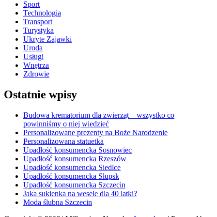
Sport
Technologia
Transport
Turystyka
Ukryte Zajawki
Uroda
Usługi
Wnętrza
Zdrowie
Ostatnie wpisy
Budowa krematorium dla zwierząt – wszystko co
powinniśmy o niej wiedzieć
Personalizowane prezenty na Boże Narodzenie
Personalizowana statuetka
Upadłość konsumencka Sosnowiec
Upadłość konsumencka Rzeszów
Upadłość konsumencka Siedlce
Upadłość konsumencka Słupsk
Upadłość konsumencka Szczecin
Jaka sukienka na wesele dla 40 latki?
Moda ślubna Szczecin