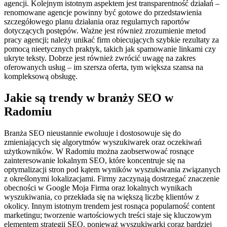
agencji. Kolejnym istotnym aspektem jest transparentność działań –
renomowane agencje powinny być gotowe do przedstawienia
szczegółowego planu działania oraz regularnych raportów
dotyczących postępów. Ważne jest również zrozumienie metod
pracy agencji; należy unikać firm obiecujących szybkie rezultaty za
pomocą nieetycznych praktyk, takich jak spamowanie linkami czy
ukryte teksty. Dobrze jest również zwrócić uwagę na zakres
oferowanych usług – im szersza oferta, tym większa szansa na
kompleksową obsługę.
Jakie są trendy w branży SEO w
Radomiu
Branża SEO nieustannie ewoluuje i dostosowuje się do
zmieniających się algorytmów wyszukiwarek oraz oczekiwań
użytkowników. W Radomiu można zaobserwować rosnące
zainteresowanie lokalnym SEO, które koncentruje się na
optymalizacji stron pod kątem wyników wyszukiwania związanych
z określonymi lokalizacjami. Firmy zaczynają dostrzegać znaczenie
obecności w Google Moja Firma oraz lokalnych wynikach
wyszukiwania, co przekłada się na większą liczbę klientów z
okolicy. Innym istotnym trendem jest rosnąca popularność content
marketingu; tworzenie wartościowych treści staje się kluczowym
elementem strategii SEO, ponieważ wyszukiwarki coraz bardziej