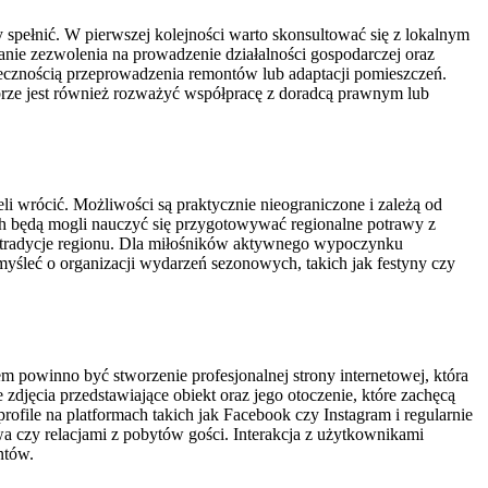
 spełnić. W pierwszej kolejności warto skonsultować się z lokalnym
nie zezwolenia na prowadzenie działalności gospodarczej oraz
iecznością przeprowadzenia remontów lub adaptacji pomieszczeń.
obrze jest również rozważyć współpracę z doradcą prawnym lub
li wrócić. Możliwości są praktycznie nieograniczone i zależą od
ch będą mogli nauczyć się przygotowywać regionalne potrawy z
ć tradycje regionu. Dla miłośników aktywnego wypoczynku
yśleć o organizacji wydarzeń sezonowych, takich jak festyny czy
em powinno być stworzenie profesjonalnej strony internetowej, która
zdjęcia przedstawiające obiekt oraz jego otoczenie, które zachęcą
ofile na platformach takich jak Facebook czy Instagram i regularnie
wa czy relacjami z pobytów gości. Interakcja z użytkownikami
ntów.