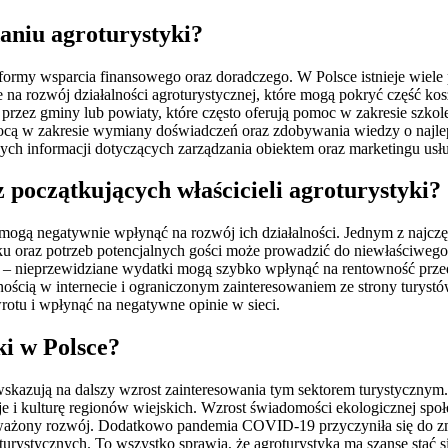
aniu agroturystyki?
formy wsparcia finansowego oraz doradczego. W Polsce istnieje wiel
e na rozwój działalności agroturystycznej, które mogą pokryć część ko
rzez gminy lub powiaty, które często oferują pomoc w zakresie szkol
ocą w zakresie wymiany doświadczeń oraz zdobywania wiedzy o najle
ych informacji dotyczących zarządzania obiektem oraz marketingu usłu
z początkujących właścicieli agroturystyki?
re mogą negatywnie wpłynąć na rozwój ich działalności. Jednym z najc
ku oraz potrzeb potencjalnych gości może prowadzić do niewłaściwego
 nieprzewidziane wydatki mogą szybko wpłynąć na rentowność przedsi
nością w internecie i ograniczonym zainteresowaniem ze strony turys
otu i wpłynąć na negatywne opinie w sieci.
ki w Polsce?
wskazują na dalszy wzrost zainteresowania tym sektorem turystycznym.
 i kulturę regionów wiejskich. Wzrost świadomości ekologicznej społe
oważony rozwój. Dodatkowo pandemia COVID-19 przyczyniła się do zmi
urystycznych. To wszystko sprawia, że agroturystyka ma szansę stać