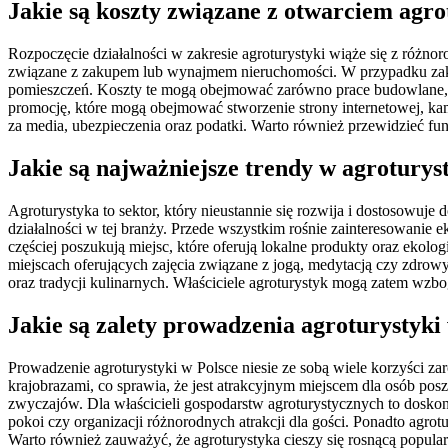
Jakie są koszty związane z otwarciem agro
Rozpoczęcie działalności w zakresie agroturystyki wiąże się z różn
związane z zakupem lub wynajmem nieruchomości. W przypadku zaku
pomieszczeń. Koszty te mogą obejmować zarówno prace budowlane, j
promocję, które mogą obejmować stworzenie strony internetowej, ka
za media, ubezpieczenia oraz podatki. Warto również przewidzieć fu
Jakie są najważniejsze trendy w agroturys
Agroturystyka to sektor, który nieustannie się rozwija i dostosowuj
działalności w tej branży. Przede wszystkim rośnie zainteresowanie
częściej poszukują miejsc, które oferują lokalne produkty oraz ekol
miejscach oferujących zajęcia związane z jogą, medytacją czy zdro
oraz tradycji kulinarnych. Właściciele agroturystyk mogą zatem wzbog
Jakie są zalety prowadzenia agroturystyki
Prowadzenie agroturystyki w Polsce niesie ze sobą wiele korzyści z
krajobrazami, co sprawia, że jest atrakcyjnym miejscem dla osób pos
zwyczajów. Dla właścicieli gospodarstw agroturystycznych to dosko
pokoi czy organizacji różnorodnych atrakcji dla gości. Ponadto agr
Warto również zauważyć, że agroturystyka cieszy się rosnącą popula