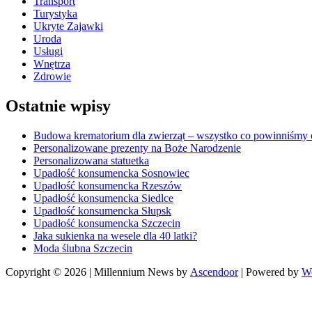
Transport
Turystyka
Ukryte Zajawki
Uroda
Usługi
Wnętrza
Zdrowie
Ostatnie wpisy
Budowa krematorium dla zwierząt – wszystko co powinniśmy o
Personalizowane prezenty na Boże Narodzenie
Personalizowana statuetka
Upadłość konsumencka Sosnowiec
Upadłość konsumencka Rzeszów
Upadłość konsumencka Siedlce
Upadłość konsumencka Słupsk
Upadłość konsumencka Szczecin
Jaka sukienka na wesele dla 40 latki?
Moda ślubna Szczecin
Copyright © 2026
| Millennium News by
Ascendoor
| Powered by
W