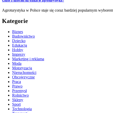
Gdzie z dziećmi na wakacje agroturystyka?
Agroturystyka w Polsce staje się coraz bardziej popularnym wyborem
Kategorie
Biznes
Budownictwo
Dziecko
Edukacja
Hobby
Imprezy
Marketing i reklama
Moda
Motoryzacja
Nieruchomości
Obcojęzyczne
Praca
Prawo
Przemysł
Rolnictwo
Sklepy
Sport
Technologia