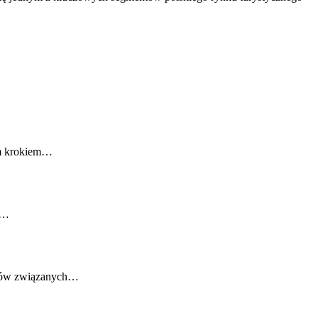
ym krokiem…
a…
któw związanych…