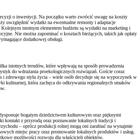
decyzji o inwestycji. Na początku warto zwrócić uwagę na koszty
y uwzględnić wydatki na ewentualne remonty i adaptacje
 Kolejnym istotnym elementem budżetu są wydatki na marketing i
yjne. Nie można zapominać o kosztach bieżących, takich jak opłaty
 wymagające dodatkowej obsługi.
kilka istotnych trendów, które wpływają na sposób prowadzenia
urystyk do wdrażania proekologicznych rozwiązań. Goście coraz
ss i zdrowego stylu życia – wiele osób decyduje się na wypoczynek w
yki kulinarnej, która zachęca do odkrywania regionalnych smaków
aw.
ska dysponuje bogatym dziedzictwem kulturowym oraz pięknymi
i kontakt z przyrodą oraz poznawanie lokalnych tradycji i
rzychodu – oprócz produkcji rolnej mogą oni zarabiać na wynajmie
e nowych miejsc pracy oraz promowanie lokalnych produktów i usług.
tkowe możliwości rozwoju dla właścicieli obiektów.