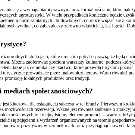
oznanie się z wymaganiami prawnymi oraz formalnościami, które należy
yczących agroturystyki. W wielu przypadkach konieczne będzie uzyska
 spełnieniu norm sanitarnych i budowlanych, co może wiązać się z kon
lności cywilnej, co zabezpieczy zarówno właściciela, jak i gości. D
rystyce?
óżnorodnych atrakcjach, które umilą im pobyt i sprawią, że będą chcie
arstwa. Można zaoferować gościom warsztaty kulinarne, podczas który
iełem, takie jak ceramika czy tkactwo, które pozwolą turystom pozna
 turystyczne prowadzące przez malownicze tereny. Warto również pom
na promocję lokalnych produktów oraz tradycji.
i mediach społecznościowych?
e jest kluczowa dla osiągnięcia sukcesu w tej branży. Pierwszym kroki
az możliwościach rezerwacji. Ważne jest również zadbanie o atrakcyjne 
ecznościowych to kolejny istotny element promocji – warto założyć pr
zielić się zdjęciami z wydarzeń organizowanych na terenie gospodarst
e budować pozytywny wizerunek marki oraz przyciągnąć nowych klie