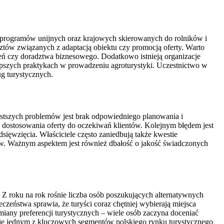
e programów unijnych oraz krajowych skierowanych do rolników i
sztów związanych z adaptacją obiektu czy promocją oferty. Warto
eń czy doradztwa biznesowego. Dodatkowo istnieją organizacje
pszych praktykach w prowadzeniu agroturystyki. Uczestnictwo w
g turystycznych.
zęstszych problemów jest brak odpowiedniego planowania i
 dostosowania oferty do oczekiwań klientów. Kolejnym błędem jest
ęwzięcia. Właściciele często zaniedbują także kwestie
tów. Ważnym aspektem jest również dbałość o jakość świadczonych
 Z roku na rok rośnie liczba osób poszukujących alternatywnych
czeństwa sprawia, że turyści coraz chętniej wybierają miejsca
any preferencji turystycznych – wiele osób zaczyna doceniać
 się jednym z kluczowych segmentów polskiego rynku turystycznego