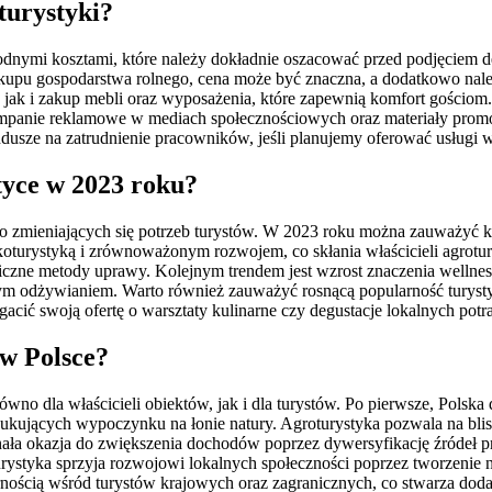
turystyki?
orodnymi kosztami, które należy dokładnie oszacować przed podjęciem 
pu gospodarstwa rolnego, cena może być znaczna, a dodatkowo należ
ak i zakup mebli oraz wyposażenia, które zapewnią komfort gościom.
mpanie reklamowe w mediach społecznościowych oraz materiały promoc
ndusze na zatrudnienie pracowników, jeśli planujemy oferować usługi
tyce w 2023 roku?
e do zmieniających się potrzeb turystów. W 2023 roku można zauważyć 
 ekoturystyką i zrównoważonym rozwojem, co skłania właścicieli agrot
ogiczne metody uprawy. Kolejnym trendem jest wzrost znaczenia wellne
wym odżywianiem. Warto również zauważyć rosnącą popularność turyst
acić swoją ofertę o warsztaty kulinarne czy degustacje lokalnych potr
 w Polsce?
arówno dla właścicieli obiektów, jak i dla turystów. Po pierwsze, Pol
zukujących wypoczynku na łonie natury. Agroturystyka pozwala na blisk
nała okazja do zwiększenia dochodów poprzez dywersyfikację źródeł p
oturystyka sprzyja rozwojowi lokalnych społeczności poprzez tworzeni
rnością wśród turystów krajowych oraz zagranicznych, co stwarza doda