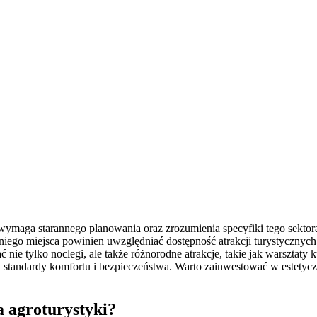
 wymaga starannego planowania oraz zrozumienia specyfiki tego sektora
go miejsca powinien uwzględniać dostępność atrakcji turystycznych, p
nie tylko noclegi, ale także różnorodne atrakcje, takie jak warsztaty
standardy komfortu i bezpieczeństwa. Warto zainwestować w estetyczne
a agroturystyki?