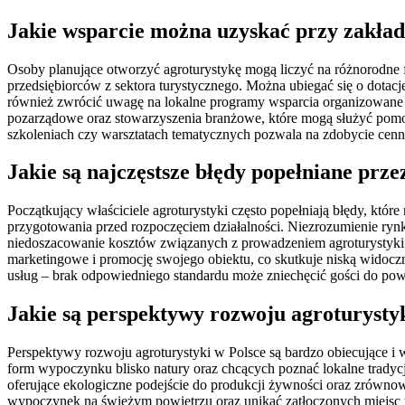
Jakie wsparcie można uzyskać przy zakład
Osoby planujące otworzyć agroturystykę mogą liczyć na różnorodne 
przedsiębiorców z sektora turystycznego. Można ubiegać się o dotacj
również zwrócić uwagę na lokalne programy wsparcia organizowane p
pozarządowe oraz stowarzyszenia branżowe, które mogą służyć pom
szkoleniach czy warsztatach tematycznych pozwala na zdobycie cenn
Jakie są najczęstsze błędy popełniane prze
Początkujący właściciele agroturystyki często popełniają błędy, któ
przygotowania przed rozpoczęciem działalności. Niezrozumienie ryn
niedoszacowanie kosztów związanych z prowadzeniem agroturystyki –
marketingowe i promocję swojego obiektu, co skutkuje niską widocz
usług – brak odpowiedniego standardu może zniechęcić gości do powr
Jakie są perspektywy rozwoju agroturysty
Perspektywy rozwoju agroturystyki w Polsce są bardzo obiecujące i 
form wypoczynku blisko natury oraz chcących poznać lokalne tradycje
oferujące ekologiczne podejście do produkcji żywności oraz zrówn
wypoczynek na świeżym powietrzu oraz unikać zatłoczonych miejsc t