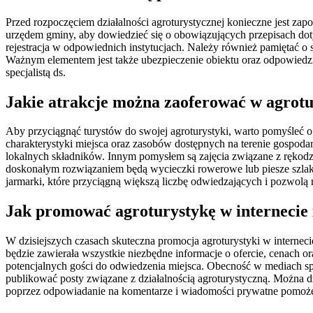
Przed rozpoczęciem działalności agroturystycznej konieczne jest zap
urzędem gminy, aby dowiedzieć się o obowiązujących przepisach dot
rejestracja w odpowiednich instytucjach. Należy również pamiętać o
Ważnym elementem jest także ubezpieczenie obiektu oraz odpowiedzia
specjalistą ds.
Jakie atrakcje można zaoferować w agrotu
Aby przyciągnąć turystów do swojej agroturystyki, warto pomyśleć o r
charakterystyki miejsca oraz zasobów dostępnych na terenie gospod
lokalnych składników. Innym pomysłem są zajęcia związane z rękodz
doskonałym rozwiązaniem będą wycieczki rowerowe lub piesze szlaki
jarmarki, które przyciągną większą liczbę odwiedzających i pozwolą 
Jak promować agroturystykę w internecie 
W dzisiejszych czasach skuteczna promocja agroturystyki w interneci
będzie zawierała wszystkie niezbędne informacje o ofercie, cenach or
potencjalnych gości do odwiedzenia miejsca. Obecność w mediach społ
publikować posty związane z działalnością agroturystyczną. Można d
poprzez odpowiadanie na komentarze i wiadomości prywatne pomoż