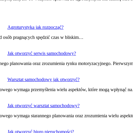
Agroturystyka jak rozpocząć?
ród osób pragnących spędzić czas w bliskim…
Jak otworzyć serwis samochodowy?
nnego planowania oraz zrozumienia rynku motoryzacyjnego. Pierwsz
Warsztat samochodowy jak otworzyć?
hodowego wymaga przemyślenia wielu aspektów, które mogą wpłynąć n
Jak otworzyć warsztat samochodowy?
hodowego wymaga starannego planowania oraz zrozumienia wielu aspe
Jak otworzyć biuro nieruchomości?