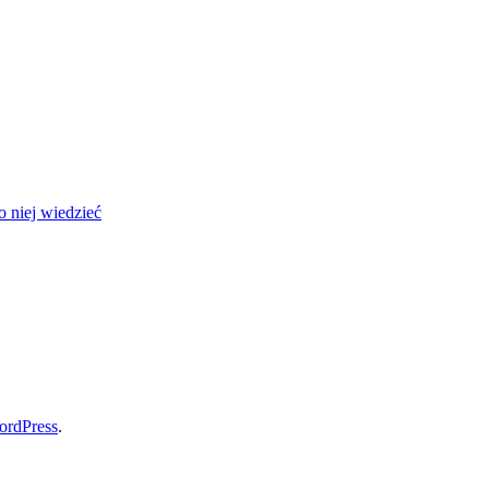
 niej wiedzieć
ordPress
.