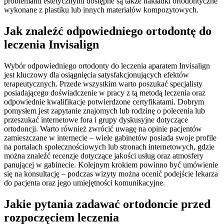
problemami estetycznymi dostępne są także nakładki ortodontyczne
wykonane z plastiku lub innych materiałów kompozytowych.
Jak znaleźć odpowiedniego ortodontę do
leczenia Invisalign
Wybór odpowiedniego ortodonty do leczenia aparatem Invisalign
jest kluczowy dla osiągnięcia satysfakcjonujących efektów
terapeutycznych. Przede wszystkim warto poszukać specjalisty
posiadającego doświadczenie w pracy z tą metodą leczenia oraz
odpowiednie kwalifikacje potwierdzone certyfikatami. Dobrym
pomysłem jest zapytanie znajomych lub rodzinę o polecenia lub
przeszukać internetowe fora i grupy dyskusyjne dotyczące
ortodoncji. Warto również zwrócić uwagę na opinie pacjentów
zamieszczane w internecie – wiele gabinetów posiada swoje profile
na portalach społecznościowych lub stronach internetowych, gdzie
można znaleźć recenzje dotyczące jakości usług oraz atmosfery
panującej w gabinecie. Kolejnym krokiem powinno być umówienie
się na konsultację – podczas wizyty można ocenić podejście lekarza
do pacjenta oraz jego umiejętności komunikacyjne.
Jakie pytania zadawać ortodoncie przed
rozpoczęciem leczenia