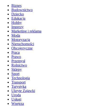
Biznes
Budownictwo
Dziecko
Edukacja
Hobby
Imprezy
Marketing i reklama
Moda
Motoryzacja
Nieruchomości
Obcojęzyczne
Praca
Prawo
Przemysł
Rolnictwo
Sklepy
Sport
Technologia
Transport
Turystyka
Ukryte Zajawki
Uroda
Usługi
Wnętrza