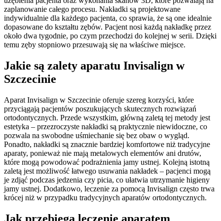
uzębienia pacjenta oraz wykonania skanów 3D, które pozwalają na
zaplanowanie całego procesu. Nakładki są projektowane
indywidualnie dla każdego pacjenta, co sprawia, że są one idealnie
dopasowane do kształtu zębów. Pacjent nosi każdą nakładkę przez
około dwa tygodnie, po czym przechodzi do kolejnej w serii. Dzięki
temu zęby stopniowo przesuwają się na właściwe miejsce.
Jakie są zalety aparatu Invisalign w
Szczecinie
Aparat Invisalign w Szczecinie oferuje szereg korzyści, które
przyciągają pacjentów poszukujących skutecznych rozwiązań
ortodontycznych. Przede wszystkim, główną zaletą tej metody jest
estetyka – przezroczyste nakładki są praktycznie niewidoczne, co
pozwala na swobodne uśmiechanie się bez obaw o wygląd.
Ponadto, nakładki są znacznie bardziej komfortowe niż tradycyjne
aparaty, ponieważ nie mają metalowych elementów ani drutów,
które mogą powodować podrażnienia jamy ustnej. Kolejną istotną
zaletą jest możliwość łatwego usuwania nakładek – pacjenci mogą
je zdjąć podczas jedzenia czy picia, co ułatwia utrzymanie higieny
jamy ustnej. Dodatkowo, leczenie za pomocą Invisalign często trwa
krócej niż w przypadku tradycyjnych aparatów ortodontycznych.
Jak przebiega leczenie aparatem