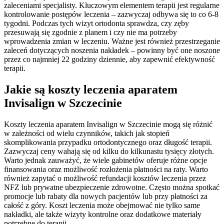
zaleceniami specjalisty. Kluczowym elementem terapii jest regularne
kontrolowanie postępów leczenia – zazwyczaj odbywa się to co 6-8
tygodni. Podczas tych wizyt ortodonta sprawdza, czy zęby
przesuwają się zgodnie z planem i czy nie ma potrzeby
wprowadzenia zmian w leczeniu. Ważne jest również przestrzeganie
zaleceń dotyczących noszenia nakładek – powinny być one noszone
przez co najmniej 22 godziny dziennie, aby zapewnić efektywność
terapii.
Jakie są koszty leczenia aparatem
Invisalign w Szczecinie
Koszty leczenia aparatem Invisalign w Szczecinie mogą się różnić
w zależności od wielu czynników, takich jak stopień
skomplikowania przypadku ortodontycznego oraz długość terapii.
Zazwyczaj ceny wahają się od kilku do kilkunastu tysięcy złotych.
Warto jednak zauważyć, że wiele gabinetów oferuje różne opcje
finansowania oraz możliwość rozłożenia płatności na raty. Warto
również zapytać o możliwość refundacji kosztów leczenia przez
NFZ lub prywatne ubezpieczenie zdrowotne. Często można spotkać
promocje lub rabaty dla nowych pacjentów lub przy płatności za
całość z góry. Koszt leczenia może obejmować nie tylko same
nakładki, ale także wizyty kontrolne oraz dodatkowe materiały
potrzebne do terapii.