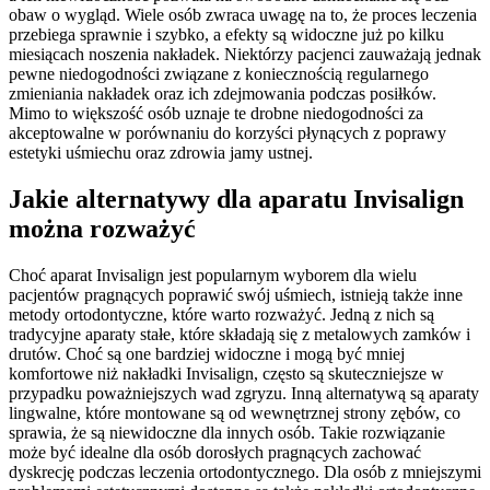
obaw o wygląd. Wiele osób zwraca uwagę na to, że proces leczenia
przebiega sprawnie i szybko, a efekty są widoczne już po kilku
miesiącach noszenia nakładek. Niektórzy pacjenci zauważają jednak
pewne niedogodności związane z koniecznością regularnego
zmieniania nakładek oraz ich zdejmowania podczas posiłków.
Mimo to większość osób uznaje te drobne niedogodności za
akceptowalne w porównaniu do korzyści płynących z poprawy
estetyki uśmiechu oraz zdrowia jamy ustnej.
Jakie alternatywy dla aparatu Invisalign
można rozważyć
Choć aparat Invisalign jest popularnym wyborem dla wielu
pacjentów pragnących poprawić swój uśmiech, istnieją także inne
metody ortodontyczne, które warto rozważyć. Jedną z nich są
tradycyjne aparaty stałe, które składają się z metalowych zamków i
drutów. Choć są one bardziej widoczne i mogą być mniej
komfortowe niż nakładki Invisalign, często są skuteczniejsze w
przypadku poważniejszych wad zgryzu. Inną alternatywą są aparaty
lingwalne, które montowane są od wewnętrznej strony zębów, co
sprawia, że są niewidoczne dla innych osób. Takie rozwiązanie
może być idealne dla osób dorosłych pragnących zachować
dyskrecję podczas leczenia ortodontycznego. Dla osób z mniejszymi