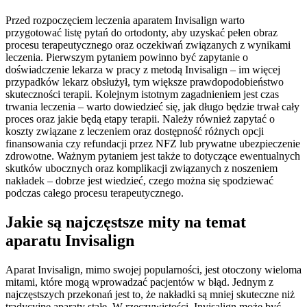
Przed rozpoczęciem leczenia aparatem Invisalign warto
przygotować listę pytań do ortodonty, aby uzyskać pełen obraz
procesu terapeutycznego oraz oczekiwań związanych z wynikami
leczenia. Pierwszym pytaniem powinno być zapytanie o
doświadczenie lekarza w pracy z metodą Invisalign – im więcej
przypadków lekarz obsłużył, tym większe prawdopodobieństwo
skuteczności terapii. Kolejnym istotnym zagadnieniem jest czas
trwania leczenia – warto dowiedzieć się, jak długo będzie trwał cały
proces oraz jakie będą etapy terapii. Należy również zapytać o
koszty związane z leczeniem oraz dostępność różnych opcji
finansowania czy refundacji przez NFZ lub prywatne ubezpieczenie
zdrowotne. Ważnym pytaniem jest także to dotyczące ewentualnych
skutków ubocznych oraz komplikacji związanych z noszeniem
nakładek – dobrze jest wiedzieć, czego można się spodziewać
podczas całego procesu terapeutycznego.
Jakie są najczęstsze mity na temat
aparatu Invisalign
Aparat Invisalign, mimo swojej popularności, jest otoczony wieloma
mitami, które mogą wprowadzać pacjentów w błąd. Jednym z
najczęstszych przekonań jest to, że nakładki są mniej skuteczne niż
tradycyjne aparaty stałe. W rzeczywistości, Invisalign może być