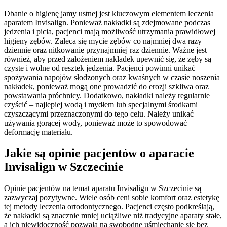
Dbanie o higienę jamy ustnej jest kluczowym elementem leczenia
aparatem Invisalign. Ponieważ nakładki są zdejmowane podczas
jedzenia i picia, pacjenci mają możliwość utrzymania prawidłowej
higieny zębów. Zaleca się mycie zębów co najmniej dwa razy
dziennie oraz nitkowanie przynajmniej raz dziennie. Ważne jest
również, aby przed założeniem nakładek upewnić się, że zęby są
czyste i wolne od resztek jedzenia. Pacjenci powinni unikać
spożywania napojów słodzonych oraz kwaśnych w czasie noszenia
nakładek, ponieważ mogą one prowadzić do erozji szkliwa oraz
powstawania próchnicy. Dodatkowo, nakładki należy regularnie
czyścić – najlepiej wodą i mydłem lub specjalnymi środkami
czyszczącymi przeznaczonymi do tego celu. Należy unikać
używania gorącej wody, ponieważ może to spowodować
deformację materiału.
Jakie są opinie pacjentów o aparacie
Invisalign w Szczecinie
Opinie pacjentów na temat aparatu Invisalign w Szczecinie są
zazwyczaj pozytywne. Wiele osób ceni sobie komfort oraz estetykę
tej metody leczenia ortodontycznego. Pacjenci często podkreślają,
że nakładki są znacznie mniej uciążliwe niż tradycyjne aparaty stałe,
a ich niewidoczność pozwala na swobodne uśmiechanie się bez