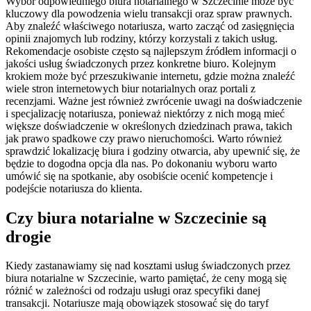
Wybór odpowiedniego biura notarialnego w Szczecinie może być
kluczowy dla powodzenia wielu transakcji oraz spraw prawnych.
Aby znaleźć właściwego notariusza, warto zacząć od zasięgnięcia
opinii znajomych lub rodziny, którzy korzystali z takich usług.
Rekomendacje osobiste często są najlepszym źródłem informacji o
jakości usług świadczonych przez konkretne biuro. Kolejnym
krokiem może być przeszukiwanie internetu, gdzie można znaleźć
wiele stron internetowych biur notarialnych oraz portali z
recenzjami. Ważne jest również zwrócenie uwagi na doświadczenie
i specjalizację notariusza, ponieważ niektórzy z nich mogą mieć
większe doświadczenie w określonych dziedzinach prawa, takich
jak prawo spadkowe czy prawo nieruchomości. Warto również
sprawdzić lokalizację biura i godziny otwarcia, aby upewnić się, że
będzie to dogodna opcja dla nas. Po dokonaniu wyboru warto
umówić się na spotkanie, aby osobiście ocenić kompetencje i
podejście notariusza do klienta.
Czy biura notarialne w Szczecinie są
drogie
Kiedy zastanawiamy się nad kosztami usług świadczonych przez
biura notarialne w Szczecinie, warto pamiętać, że ceny mogą się
różnić w zależności od rodzaju usługi oraz specyfiki danej
transakcji. Notariusze mają obowiązek stosować się do taryf