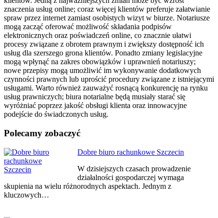
klientów. Jedną z najważniejszych zmian może być wzrost
znaczenia usług online; coraz więcej klientów preferuje załatwianie
spraw przez internet zamiast osobistych wizyt w biurze. Notariusze
mogą zacząć oferować możliwość składania podpisów
elektronicznych oraz poświadczeń online, co znacznie ułatwi
procesy związane z obrotem prawnym i zwiększy dostępność ich
usług dla szerszego grona klientów. Ponadto zmiany legislacyjne
mogą wpłynąć na zakres obowiązków i uprawnień notariuszy;
nowe przepisy mogą umożliwić im wykonywanie dodatkowych
czynności prawnych lub uprościć procedury związane z istniejącymi
usługami. Warto również zauważyć rosnącą konkurencję na rynku
usług prawniczych; biura notarialne będą musiały starać się
wyróżniać poprzez jakość obsługi klienta oraz innowacyjne
podejście do świadczonych usług.
Polecamy zobaczyć
Nawigacja
Dobre biuro rachunkowe Szczecin
wpisu
W dzisiejszych czasach prowadzenie
działalności gospodarczej wymaga
skupienia na wielu różnorodnych aspektach. Jednym z
kluczowych…