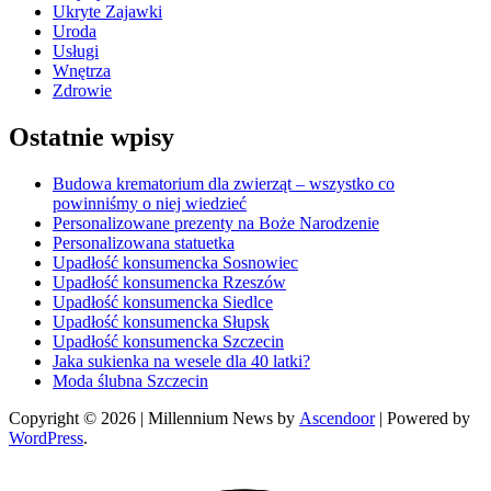
Ukryte Zajawki
Uroda
Usługi
Wnętrza
Zdrowie
Ostatnie wpisy
Budowa krematorium dla zwierząt – wszystko co
powinniśmy o niej wiedzieć
Personalizowane prezenty na Boże Narodzenie
Personalizowana statuetka
Upadłość konsumencka Sosnowiec
Upadłość konsumencka Rzeszów
Upadłość konsumencka Siedlce
Upadłość konsumencka Słupsk
Upadłość konsumencka Szczecin
Jaka sukienka na wesele dla 40 latki?
Moda ślubna Szczecin
Copyright © 2026
| Millennium News by
Ascendoor
| Powered by
WordPress
.