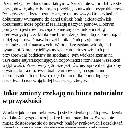
Przed wizytą w biurze notarialnym w Szczecinie warto dobrze się
przygotować, aby cały proces przebiegł sprawnie i bezproblemowo.
Po pierwsze należy upewnić się, że mamy wszystkie niezbędne
dokumenty wymagane do danej usługi; brak jakiegokolwiek
dokumentu może opóźnić realizację naszych planów. Dobrym
pomysłem jest również zapoznanie się z cennikiem usług
oferowanych przez konkretne biuro; dzięki temu będziemy mogli
lepiej zaplanować nasz budżet i uniknąć nieprzyjemnych
niespodzianek finansowych. Warto także zastanowić się nad
pytaniami, które chcielibyśmy zadać notariuszowi; im lepiej
przygotowani będziemy na spotkanie, tym większa szansa na
uzyskanie satysfakcjonujących odpowiedzi i rozwianie wszelkich
wątpliwości. Przed wizytą dobrze jest również sprawdzić godziny
otwarcia biura oraz ewentualnie umówić się na spotkanie
telefonicznie lub mailowo; dzięki temu unikniemy długiego
oczekiwania na swoją kolej i zaoszczędzimy czas.
Jakie zmiany czekają na biura notarialne
w przyszłości
W miarę jak technologia rozwija się i zmienia sposób prowadzenia
działalności gospodarczej, także biura notarialne w Szczecinie
muszą dostosować się do nowych realiów rynkowych i oczekiwań