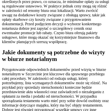
określonych przez prawo, co oznacza, że minimalne opłaty za usługi
są regulowane ustawowo. W praktyce jednak ceny mogą się różnić
w zależności od renomy biura oraz lokalizacji. Warto zwrócić
uwagę na dodatkowe koszty związane z obsługą sprawy, takie jak
opłaty skarbowe czy koszty związane z przygotowaniem
dokumentacji. Przed podjęciem decyzji o wyborze konkretnego
notariusza dobrze jest zapytać o szczegółowy cennik oraz
ewentualne promocje lub rabaty. Często biura oferują pakiety
usługowe, które mogą okazać się korzystniejsze finansowo dla
klientów planujących szerszą współpracę.
Jakie dokumenty są potrzebne do wizyty
w biurze notarialnym
Przygotowanie odpowiednich dokumentów przed wizytą w biurze
notarialnym w Szczecinie jest kluczowe dla sprawnego przebiegu
całej procedury. W zależności od rodzaju usługi, której
potrzebujemy, lista wymaganych dokumentów może się różnić. Na
przykład przy sprzedaży nieruchomości konieczne będzie
przedstawienie aktu własności oraz zaświadczeń o niezaleganiu z
opłatami za media i podatki od nieruchomości. W przypadku
sporządzania testamentu warto mieć przy sobie dowód osobisty oraz
informacje dotyczące majątku, który ma być objęty testamentem.
Dobrze jest również przygotować wszelkie umowy czy inne