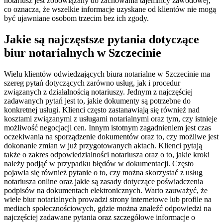
notariusz jest zobowiązany do zachowania tajemnicy zawodowej,
co oznacza, że wszelkie informacje uzyskane od klientów nie mogą
być ujawniane osobom trzecim bez ich zgody.
Jakie są najczęstsze pytania dotyczące
biur notarialnych w Szczecinie
Wielu klientów odwiedzających biura notarialne w Szczecinie ma
szereg pytań dotyczących zarówno usług, jak i procedur
związanych z działalnością notariuszy. Jednym z najczęściej
zadawanych pytań jest to, jakie dokumenty są potrzebne do
konkretnej usługi. Klienci często zastanawiają się również nad
kosztami związanymi z usługami notarialnymi oraz tym, czy istnieje
możliwość negocjacji cen. Innym istotnym zagadnieniem jest czas
oczekiwania na sporządzenie dokumentów oraz to, czy możliwe jest
dokonanie zmian w już przygotowanych aktach. Klienci pytają
także o zakres odpowiedzialności notariusza oraz o to, jakie kroki
należy podjąć w przypadku błędów w dokumentacji. Często
pojawia się również pytanie o to, czy można skorzystać z usług
notariusza online oraz jakie są zasady dotyczące poświadczenia
podpisów na dokumentach elektronicznych. Warto zauważyć, że
wiele biur notarialnych prowadzi strony internetowe lub profile na
mediach społecznościowych, gdzie można znaleźć odpowiedzi na
najczęściej zadawane pytania oraz szczegółowe informacje o