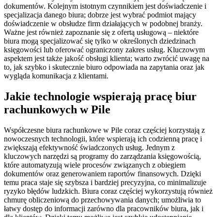
dokumentów. Kolejnym istotnym czynnikiem jest doświadczenie i
specjalizacja danego biura; dobrze jest wybrać podmiot mający
doświadczenie w obsłudze firm działających w podobnej branży.
Ważne jest również zapoznanie się z ofertą usługową – niektóre
biura mogą specjalizować się tylko w określonych dziedzinach
księgowości lub oferować ograniczony zakres usług. Kluczowym
aspektem jest także jakość obsługi klienta; warto zwrócić uwagę na
to, jak szybko i skutecznie biuro odpowiada na zapytania oraz jak
wygląda komunikacja z klientami.
Jakie technologie wspierają pracę biur
rachunkowych w Pile
Współczesne biura rachunkowe w Pile coraz częściej korzystają z
nowoczesnych technologii, które wspierają ich codzienną pracę i
zwiększają efektywność świadczonych usług. Jednym z
kluczowych narzędzi są programy do zarządzania księgowością,
które automatyzują wiele procesów związanych z obiegiem
dokumentów oraz generowaniem raportów finansowych. Dzięki
temu praca staje się szybsza i bardziej precyzyjna, co minimalizuje
ryzyko błędów ludzkich. Biura coraz częściej wykorzystują również
chmurę obliczeniową do przechowywania danych; umożliwia to
łatwy dostęp do informacji zarówno dla pracowników biura, jak i