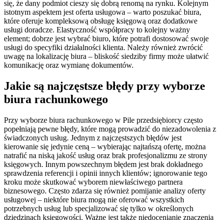
się, że dany podmiot cieszy się dobrą renomą na rynku. Kolejnym
istotnym aspektem jest oferta usługowa – warto poszukać biura,
które oferuje kompleksową obsługę księgową oraz dodatkowe
usługi doradcze. Elastyczność współpracy to kolejny ważny
element; dobrze jest wybrać biuro, które potrafi dostosować swoje
usługi do specyfiki działalności klienta. Należy również zwrócić
uwagę na lokalizację biura – bliskość siedziby firmy może ułatwić
komunikację oraz wymianę dokumentów.
Jakie są najczęstsze błędy przy wyborze
biura rachunkowego
Przy wyborze biura rachunkowego w Pile przedsiębiorcy często
popełniają pewne błędy, które mogą prowadzić do niezadowolenia z
świadczonych usług. Jednym z najczęstszych błędów jest
kierowanie się jedynie ceną – wybierając najtańszą ofertę, można
natrafić na niską jakość usług oraz brak profesjonalizmu ze strony
księgowych. Innym powszechnym błędem jest brak dokładnego
sprawdzenia referencji i opinii innych klientów; ignorowanie tego
kroku może skutkować wyborem niewłaściwego partnera
biznesowego. Często zdarza się również pomijanie analizy oferty
usługowej – niektóre biura mogą nie oferować wszystkich
potrzebnych usług lub specjalizować się tylko w określonych
dziedzinach księgowości. Ważne jest także niedocenianie znaczenia