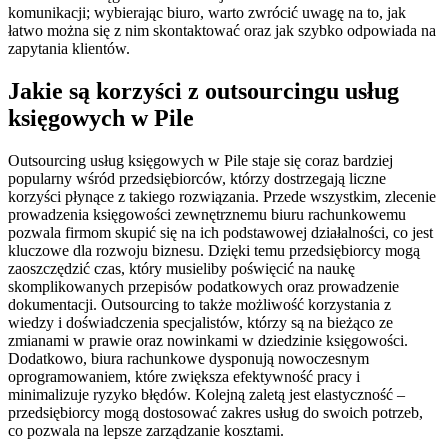
komunikacji; wybierając biuro, warto zwrócić uwagę na to, jak
łatwo można się z nim skontaktować oraz jak szybko odpowiada na
zapytania klientów.
Jakie są korzyści z outsourcingu usług
księgowych w Pile
Outsourcing usług księgowych w Pile staje się coraz bardziej
popularny wśród przedsiębiorców, którzy dostrzegają liczne
korzyści płynące z takiego rozwiązania. Przede wszystkim, zlecenie
prowadzenia księgowości zewnętrznemu biuru rachunkowemu
pozwala firmom skupić się na ich podstawowej działalności, co jest
kluczowe dla rozwoju biznesu. Dzięki temu przedsiębiorcy mogą
zaoszczędzić czas, który musieliby poświęcić na naukę
skomplikowanych przepisów podatkowych oraz prowadzenie
dokumentacji. Outsourcing to także możliwość korzystania z
wiedzy i doświadczenia specjalistów, którzy są na bieżąco ze
zmianami w prawie oraz nowinkami w dziedzinie księgowości.
Dodatkowo, biura rachunkowe dysponują nowoczesnym
oprogramowaniem, które zwiększa efektywność pracy i
minimalizuje ryzyko błędów. Kolejną zaletą jest elastyczność –
przedsiębiorcy mogą dostosować zakres usług do swoich potrzeb,
co pozwala na lepsze zarządzanie kosztami.