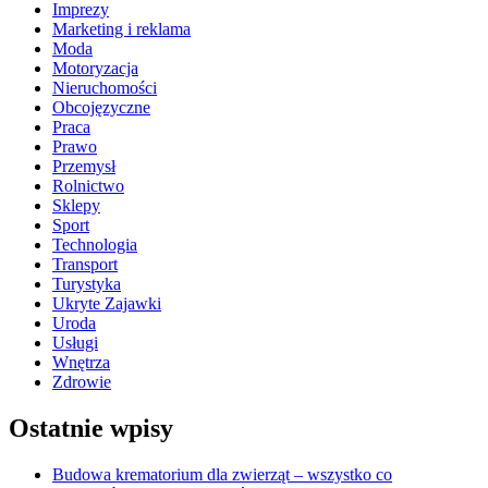
Imprezy
Marketing i reklama
Moda
Motoryzacja
Nieruchomości
Obcojęzyczne
Praca
Prawo
Przemysł
Rolnictwo
Sklepy
Sport
Technologia
Transport
Turystyka
Ukryte Zajawki
Uroda
Usługi
Wnętrza
Zdrowie
Ostatnie wpisy
Budowa krematorium dla zwierząt – wszystko co