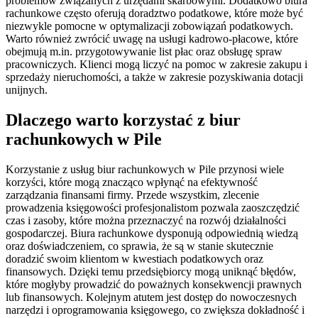
problemów związanych z urzędami skarbowymi. Dodatkowo biura
rachunkowe często oferują doradztwo podatkowe, które może być
niezwykle pomocne w optymalizacji zobowiązań podatkowych.
Warto również zwrócić uwagę na usługi kadrowo-płacowe, które
obejmują m.in. przygotowywanie list płac oraz obsługę spraw
pracowniczych. Klienci mogą liczyć na pomoc w zakresie zakupu i
sprzedaży nieruchomości, a także w zakresie pozyskiwania dotacji
unijnych.
Dlaczego warto korzystać z biur
rachunkowych w Pile
Korzystanie z usług biur rachunkowych w Pile przynosi wiele
korzyści, które mogą znacząco wpłynąć na efektywność
zarządzania finansami firmy. Przede wszystkim, zlecenie
prowadzenia księgowości profesjonalistom pozwala zaoszczędzić
czas i zasoby, które można przeznaczyć na rozwój działalności
gospodarczej. Biura rachunkowe dysponują odpowiednią wiedzą
oraz doświadczeniem, co sprawia, że są w stanie skutecznie
doradzić swoim klientom w kwestiach podatkowych oraz
finansowych. Dzięki temu przedsiębiorcy mogą uniknąć błędów,
które mogłyby prowadzić do poważnych konsekwencji prawnych
lub finansowych. Kolejnym atutem jest dostęp do nowoczesnych
narzędzi i oprogramowania księgowego, co zwiększa dokładność i