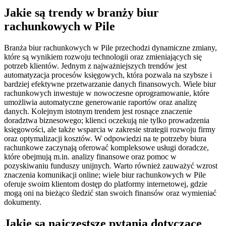
Jakie są trendy w branży biur
rachunkowych w Pile
Branża biur rachunkowych w Pile przechodzi dynamiczne zmiany,
które są wynikiem rozwoju technologii oraz zmieniających się
potrzeb klientów. Jednym z najważniejszych trendów jest
automatyzacja procesów księgowych, która pozwala na szybsze i
bardziej efektywne przetwarzanie danych finansowych. Wiele biur
rachunkowych inwestuje w nowoczesne oprogramowanie, które
umożliwia automatyczne generowanie raportów oraz analizę
danych. Kolejnym istotnym trendem jest rosnące znaczenie
doradztwa biznesowego; klienci oczekują nie tylko prowadzenia
księgowości, ale także wsparcia w zakresie strategii rozwoju firmy
oraz optymalizacji kosztów. W odpowiedzi na te potrzeby biura
rachunkowe zaczynają oferować kompleksowe usługi doradcze,
które obejmują m.in. analizy finansowe oraz pomoc w
pozyskiwaniu funduszy unijnych. Warto również zauważyć wzrost
znaczenia komunikacji online; wiele biur rachunkowych w Pile
oferuje swoim klientom dostęp do platformy internetowej, gdzie
mogą oni na bieżąco śledzić stan swoich finansów oraz wymieniać
dokumenty.
Jakie są najczęstsze pytania dotyczące