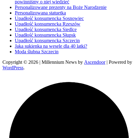
powinniśmy o niej wiedzieć
Personalizowane prezenty na Boże Narodzenie
Personalizowana statuetka
Upadłość konsumencka Sosnowiec
Upadłość konsumencka Rzeszów
Upadłość konsumencka Siedlce
Upadłość konsumencka Słupsk
Upadłość konsumencka Szczecin
Jaka sukienka na wesele dla 40 latki?
Moda ślubna Szczecin
Copyright © 2026
| Millennium News by
Ascendoor
| Powered by
WordPress
.