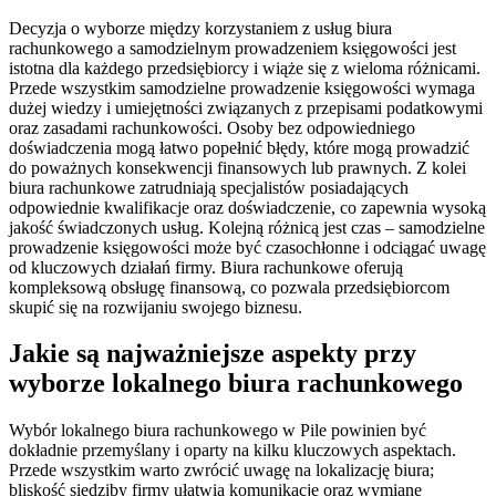
Decyzja o wyborze między korzystaniem z usług biura
rachunkowego a samodzielnym prowadzeniem księgowości jest
istotna dla każdego przedsiębiorcy i wiąże się z wieloma różnicami.
Przede wszystkim samodzielne prowadzenie księgowości wymaga
dużej wiedzy i umiejętności związanych z przepisami podatkowymi
oraz zasadami rachunkowości. Osoby bez odpowiedniego
doświadczenia mogą łatwo popełnić błędy, które mogą prowadzić
do poważnych konsekwencji finansowych lub prawnych. Z kolei
biura rachunkowe zatrudniają specjalistów posiadających
odpowiednie kwalifikacje oraz doświadczenie, co zapewnia wysoką
jakość świadczonych usług. Kolejną różnicą jest czas – samodzielne
prowadzenie księgowości może być czasochłonne i odciągać uwagę
od kluczowych działań firmy. Biura rachunkowe oferują
kompleksową obsługę finansową, co pozwala przedsiębiorcom
skupić się na rozwijaniu swojego biznesu.
Jakie są najważniejsze aspekty przy
wyborze lokalnego biura rachunkowego
Wybór lokalnego biura rachunkowego w Pile powinien być
dokładnie przemyślany i oparty na kilku kluczowych aspektach.
Przede wszystkim warto zwrócić uwagę na lokalizację biura;
bliskość siedziby firmy ułatwia komunikację oraz wymianę