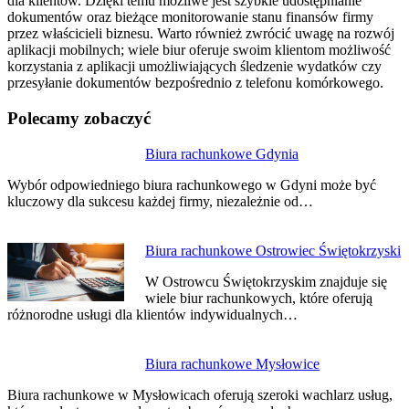
dla klientów. Dzięki temu możliwe jest szybkie udostępnianie
dokumentów oraz bieżące monitorowanie stanu finansów firmy
przez właścicieli biznesu. Warto również zwrócić uwagę na rozwój
aplikacji mobilnych; wiele biur oferuje swoim klientom możliwość
korzystania z aplikacji umożliwiających śledzenie wydatków czy
przesyłanie dokumentów bezpośrednio z telefonu komórkowego.
Polecamy zobaczyć
Nawigacja
Biura rachunkowe Gdynia
wpisu
Wybór odpowiedniego biura rachunkowego w Gdyni może być
kluczowy dla sukcesu każdej firmy, niezależnie od…
Biura rachunkowe Ostrowiec Świętokrzyski
W Ostrowcu Świętokrzyskim znajduje się
wiele biur rachunkowych, które oferują
różnorodne usługi dla klientów indywidualnych…
Biura rachunkowe Mysłowice
Biura rachunkowe w Mysłowicach oferują szeroki wachlarz usług,