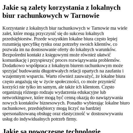
Jakie są zalety korzystania z lokalnych
biur rachunkowych w Tarnowie
Korzystanie z lokalnych biur rachunkowych w Tarnowie ma wiele
zalet, które mogą przyczynić się do sukcesu lokalnych
przedsiębiorstw. Przede wszystkim lokalne biura często lepiej
rozumieją specyfikę rynku oraz potrzeby swoich klientów, co
pozwala im na dostosowanie oferty do lokalnych warunków.
Bezpośredni kontakt z księgowymi może również ułatwić
komunikację i przyspieszyć proces rozwiązywania problemów.
Dodatkowo współpraca z lokalnym biurem rachunkowym może
sprzyjać budowaniu długotrwałych relacji opartych na zaufaniu i
wzajemnym wsparciu. Warto również zauważyć, że lokalne biura
często angażują się w życie społeczności, co może przynieść
korzyści nie tylko im samym, ale także ich klientom. Często
organizują różnego rodzaju wydarzenia edukacyjne lub
networkingowe, które mogą być cenną okazją do nawiązywania
nowych kontaktów biznesowych. Ponadto wybierając lokalne biuro
rachunkowe, przedsiębiorcy mogą liczyć na bardziej
spersonalizowaną obsługę oraz elastyczność w dostosowywaniu
usług do indywidualnych potrzeb firmy.
Jakie są nowoczesne technologie