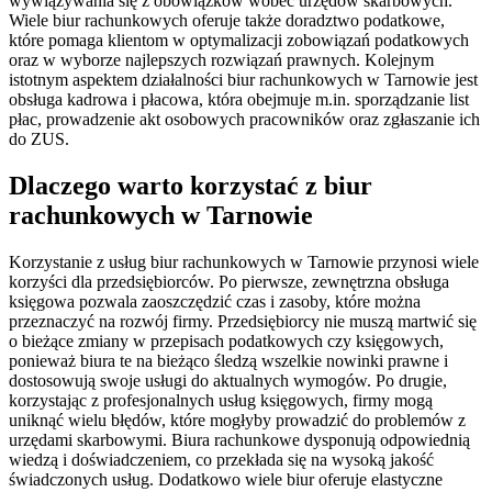
wywiązywania się z obowiązków wobec urzędów skarbowych.
Wiele biur rachunkowych oferuje także doradztwo podatkowe,
które pomaga klientom w optymalizacji zobowiązań podatkowych
oraz w wyborze najlepszych rozwiązań prawnych. Kolejnym
istotnym aspektem działalności biur rachunkowych w Tarnowie jest
obsługa kadrowa i płacowa, która obejmuje m.in. sporządzanie list
płac, prowadzenie akt osobowych pracowników oraz zgłaszanie ich
do ZUS.
Dlaczego warto korzystać z biur
rachunkowych w Tarnowie
Korzystanie z usług biur rachunkowych w Tarnowie przynosi wiele
korzyści dla przedsiębiorców. Po pierwsze, zewnętrzna obsługa
księgowa pozwala zaoszczędzić czas i zasoby, które można
przeznaczyć na rozwój firmy. Przedsiębiorcy nie muszą martwić się
o bieżące zmiany w przepisach podatkowych czy księgowych,
ponieważ biura te na bieżąco śledzą wszelkie nowinki prawne i
dostosowują swoje usługi do aktualnych wymogów. Po drugie,
korzystając z profesjonalnych usług księgowych, firmy mogą
uniknąć wielu błędów, które mogłyby prowadzić do problemów z
urzędami skarbowymi. Biura rachunkowe dysponują odpowiednią
wiedzą i doświadczeniem, co przekłada się na wysoką jakość
świadczonych usług. Dodatkowo wiele biur oferuje elastyczne