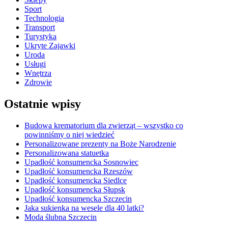
Sport
Technologia
Transport
Turystyka
Ukryte Zajawki
Uroda
Usługi
Wnętrza
Zdrowie
Ostatnie wpisy
Budowa krematorium dla zwierząt – wszystko co
powinniśmy o niej wiedzieć
Personalizowane prezenty na Boże Narodzenie
Personalizowana statuetka
Upadłość konsumencka Sosnowiec
Upadłość konsumencka Rzeszów
Upadłość konsumencka Siedlce
Upadłość konsumencka Słupsk
Upadłość konsumencka Szczecin
Jaka sukienka na wesele dla 40 latki?
Moda ślubna Szczecin