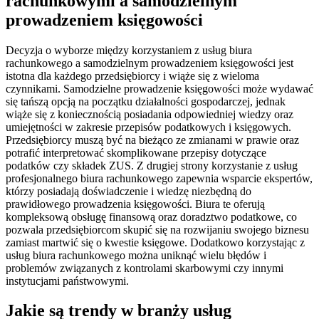
rachunkowymi a samodzielnym
prowadzeniem księgowości
Decyzja o wyborze między korzystaniem z usług biura
rachunkowego a samodzielnym prowadzeniem księgowości jest
istotna dla każdego przedsiębiorcy i wiąże się z wieloma
czynnikami. Samodzielne prowadzenie księgowości może wydawać
się tańszą opcją na początku działalności gospodarczej, jednak
wiąże się z koniecznością posiadania odpowiedniej wiedzy oraz
umiejętności w zakresie przepisów podatkowych i księgowych.
Przedsiębiorcy muszą być na bieżąco ze zmianami w prawie oraz
potrafić interpretować skomplikowane przepisy dotyczące
podatków czy składek ZUS. Z drugiej strony korzystanie z usług
profesjonalnego biura rachunkowego zapewnia wsparcie ekspertów,
którzy posiadają doświadczenie i wiedzę niezbędną do
prawidłowego prowadzenia księgowości. Biura te oferują
kompleksową obsługę finansową oraz doradztwo podatkowe, co
pozwala przedsiębiorcom skupić się na rozwijaniu swojego biznesu
zamiast martwić się o kwestie księgowe. Dodatkowo korzystając z
usług biura rachunkowego można uniknąć wielu błędów i
problemów związanych z kontrolami skarbowymi czy innymi
instytucjami państwowymi.
Jakie są trendy w branży usług