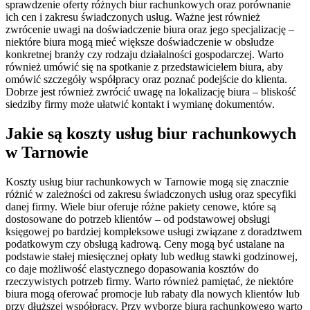
sprawdzenie oferty różnych biur rachunkowych oraz porównanie
ich cen i zakresu świadczonych usług. Ważne jest również
zwrócenie uwagi na doświadczenie biura oraz jego specjalizację –
niektóre biura mogą mieć większe doświadczenie w obsłudze
konkretnej branży czy rodzaju działalności gospodarczej. Warto
również umówić się na spotkanie z przedstawicielem biura, aby
omówić szczegóły współpracy oraz poznać podejście do klienta.
Dobrze jest również zwrócić uwagę na lokalizację biura – bliskość
siedziby firmy może ułatwić kontakt i wymianę dokumentów.
Jakie są koszty usług biur rachunkowych
w Tarnowie
Koszty usług biur rachunkowych w Tarnowie mogą się znacznie
różnić w zależności od zakresu świadczonych usług oraz specyfiki
danej firmy. Wiele biur oferuje różne pakiety cenowe, które są
dostosowane do potrzeb klientów – od podstawowej obsługi
księgowej po bardziej kompleksowe usługi związane z doradztwem
podatkowym czy obsługą kadrową. Ceny mogą być ustalane na
podstawie stałej miesięcznej opłaty lub według stawki godzinowej,
co daje możliwość elastycznego dopasowania kosztów do
rzeczywistych potrzeb firmy. Warto również pamiętać, że niektóre
biura mogą oferować promocje lub rabaty dla nowych klientów lub
przy dłuższej współpracy. Przy wyborze biura rachunkowego warto