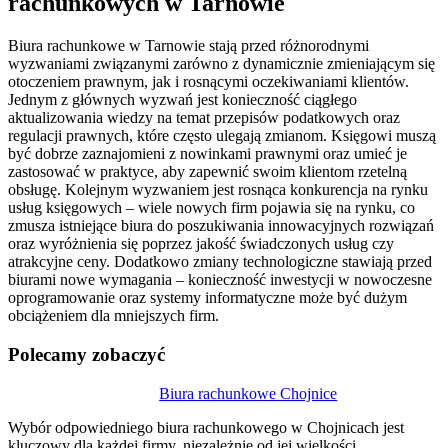
rachunkowych w Tarnowie
Biura rachunkowe w Tarnowie stają przed różnorodnymi
wyzwaniami związanymi zarówno z dynamicznie zmieniającym się
otoczeniem prawnym, jak i rosnącymi oczekiwaniami klientów.
Jednym z głównych wyzwań jest konieczność ciągłego
aktualizowania wiedzy na temat przepisów podatkowych oraz
regulacji prawnych, które często ulegają zmianom. Księgowi muszą
być dobrze zaznajomieni z nowinkami prawnymi oraz umieć je
zastosować w praktyce, aby zapewnić swoim klientom rzetelną
obsługę. Kolejnym wyzwaniem jest rosnąca konkurencja na rynku
usług księgowych – wiele nowych firm pojawia się na rynku, co
zmusza istniejące biura do poszukiwania innowacyjnych rozwiązań
oraz wyróżnienia się poprzez jakość świadczonych usług czy
atrakcyjne ceny. Dodatkowo zmiany technologiczne stawiają przed
biurami nowe wymagania – konieczność inwestycji w nowoczesne
oprogramowanie oraz systemy informatyczne może być dużym
obciążeniem dla mniejszych firm.
Polecamy zobaczyć
Nawigacja
Biura rachunkowe Chojnice
wpisu
Wybór odpowiedniego biura rachunkowego w Chojnicach jest
kluczowy dla każdej firmy, niezależnie od jej wielkości…