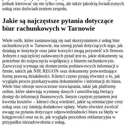
jednak kierować się nie tylko ceną, ale także jakością świadczonych
usług oraz doświadczeniem zespołu.
Jakie są najczęstsze pytania dotyczące
biur rachunkowych w Tarnowie
Wiele osób, które zastanawiają się nad skorzystaniem z usług biur
rachunkowych w Tarnowie, ma szereg pytań dotyczących tego, jak
działają te instytucje oraz jakie korzyści mogą przynieść ich firmom.
Jednym z najczęściej zadawanych pytań jest to, jakie dokumenty są
potrzebne do rozpoczęcia współpracy z biurem rachunkowym.
Zazwyczaj wymaga się dostarczenia podstawowych informacji o
firmie, takich jak NIP, REGON oraz dokumenty potwierdzające
formę prawną działalności. Klienci często pytają również o to, jak
wygląda proces przekazywania dokumentów i informacji do biura.
Wiele biur oferuje nowoczesne rozwiązania, takie jak platformy
online, które ułatwiają wymianę danych i umożliwiają bieżący
dostęp do informacji finansowych. Innym częstym pytaniem jest
kwestia kosztów – klienci chcą wiedzieć, jakie są orientacyjne ceny
usług oraz czy istnieją dodatkowe opłaty. Warto również zwrócić
uwagę na pytania dotyczące odpowiedzialności biura za błędy w
księgowości oraz na to, jak wygląda procedura reklamacyjna w
przypadku niezadowolenia z usług.