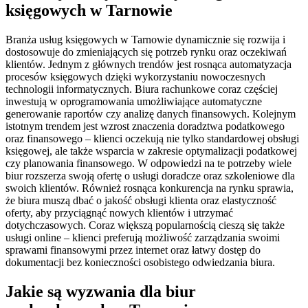
księgowych w Tarnowie
Branża usług księgowych w Tarnowie dynamicznie się rozwija i
dostosowuje do zmieniających się potrzeb rynku oraz oczekiwań
klientów. Jednym z głównych trendów jest rosnąca automatyzacja
procesów księgowych dzięki wykorzystaniu nowoczesnych
technologii informatycznych. Biura rachunkowe coraz częściej
inwestują w oprogramowania umożliwiające automatyczne
generowanie raportów czy analizę danych finansowych. Kolejnym
istotnym trendem jest wzrost znaczenia doradztwa podatkowego
oraz finansowego – klienci oczekują nie tylko standardowej obsługi
księgowej, ale także wsparcia w zakresie optymalizacji podatkowej
czy planowania finansowego. W odpowiedzi na te potrzeby wiele
biur rozszerza swoją ofertę o usługi doradcze oraz szkoleniowe dla
swoich klientów. Również rosnąca konkurencja na rynku sprawia,
że biura muszą dbać o jakość obsługi klienta oraz elastyczność
oferty, aby przyciągnąć nowych klientów i utrzymać
dotychczasowych. Coraz większą popularnością cieszą się także
usługi online – klienci preferują możliwość zarządzania swoimi
sprawami finansowymi przez internet oraz łatwy dostęp do
dokumentacji bez konieczności osobistego odwiedzania biura.
Jakie są wyzwania dla biur