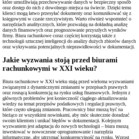
które umożliwiają przechowywanie danych w bezpieczny sposób
oraz dostęp do nich z dowolnego miejsca na świecie. Dzięki temu
klienci mogą łatwo przesyłać dokumenty oraz komunikować się z
księgowymi w czasie rzeczywistym. Warto również wspomnieć o
narzędziach analitycznych, które pozwalają na dokładną analizę
danych finansowych oraz prognozowanie przyszłych wyników
firmy. Biura rachunkowe coraz częściej korzystają także z
technologii sztucznej inteligencji do analizy dużych zbiorów danych
oraz wykrywania potencjalnych nieprawidłowości w dokumentacji.
Jakie wyzwania stoją przed biurami
rachunkowymi w XXI wieku?
Biura rachunkowe w XXI wieku stają przed wieloma wyzwaniami
związanymi z dynamicznymi zmianami w przepisach prawnych
oraz rosnącą konkurencją na rynku usług finansowych. Jednym z
głównych problemów jest konieczność ciągłego aktualizowania
wiedzy na temat przepisów podatkowych i regulacji prawnych,
które często ulegają zmianom. Pracownicy biur muszą być na
bieżąco ze wszystkimi nowinkami, aby móc skutecznie doradzać
swoim klientom i unikać błędów w dokumentacji. Kolejnym
wyzwaniem jest adaptacja do nowych technologii – biura muszą
inwestować w nowoczesne oprogramowanie i narzędzia
informatyczne, aby utrzymać konkurencyjność na rynku. Wzrost