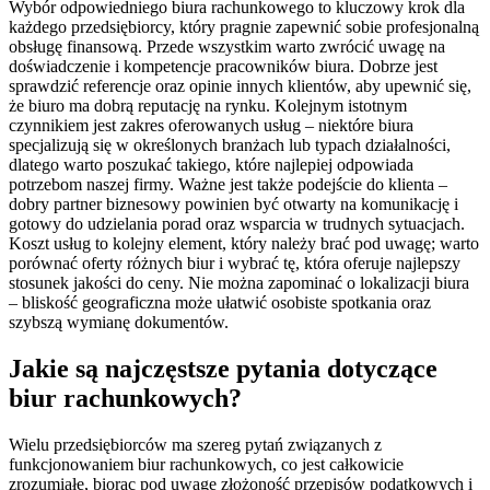
Wybór odpowiedniego biura rachunkowego to kluczowy krok dla
każdego przedsiębiorcy, który pragnie zapewnić sobie profesjonalną
obsługę finansową. Przede wszystkim warto zwrócić uwagę na
doświadczenie i kompetencje pracowników biura. Dobrze jest
sprawdzić referencje oraz opinie innych klientów, aby upewnić się,
że biuro ma dobrą reputację na rynku. Kolejnym istotnym
czynnikiem jest zakres oferowanych usług – niektóre biura
specjalizują się w określonych branżach lub typach działalności,
dlatego warto poszukać takiego, które najlepiej odpowiada
potrzebom naszej firmy. Ważne jest także podejście do klienta –
dobry partner biznesowy powinien być otwarty na komunikację i
gotowy do udzielania porad oraz wsparcia w trudnych sytuacjach.
Koszt usług to kolejny element, który należy brać pod uwagę; warto
porównać oferty różnych biur i wybrać tę, która oferuje najlepszy
stosunek jakości do ceny. Nie można zapominać o lokalizacji biura
– bliskość geograficzna może ułatwić osobiste spotkania oraz
szybszą wymianę dokumentów.
Jakie są najczęstsze pytania dotyczące
biur rachunkowych?
Wielu przedsiębiorców ma szereg pytań związanych z
funkcjonowaniem biur rachunkowych, co jest całkowicie
zrozumiałe, biorąc pod uwagę złożoność przepisów podatkowych i