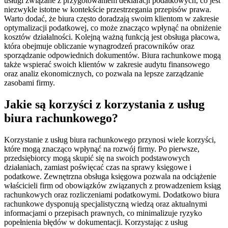
usługi związane z przygotowaniem deklaracji podatkowych, co jest
niezwykle istotne w kontekście przestrzegania przepisów prawa.
Warto dodać, że biura często doradzają swoim klientom w zakresie
optymalizacji podatkowej, co może znacząco wpłynąć na obniżenie
kosztów działalności. Kolejną ważną funkcją jest obsługa płacowa,
która obejmuje obliczanie wynagrodzeń pracowników oraz
sporządzanie odpowiednich dokumentów. Biura rachunkowe mogą
także wspierać swoich klientów w zakresie audytu finansowego
oraz analiz ekonomicznych, co pozwala na lepsze zarządzanie
zasobami firmy.
Jakie są korzyści z korzystania z usług
biura rachunkowego?
Korzystanie z usług biura rachunkowego przynosi wiele korzyści,
które mogą znacząco wpłynąć na rozwój firmy. Po pierwsze,
przedsiębiorcy mogą skupić się na swoich podstawowych
działaniach, zamiast poświęcać czas na sprawy księgowe i
podatkowe. Zewnętrzna obsługa księgowa pozwala na odciążenie
właścicieli firm od obowiązków związanych z prowadzeniem ksiąg
rachunkowych oraz rozliczeniami podatkowymi. Dodatkowo biura
rachunkowe dysponują specjalistyczną wiedzą oraz aktualnymi
informacjami o przepisach prawnych, co minimalizuje ryzyko
popełnienia błędów w dokumentacji. Korzystając z usług