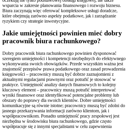
oczekują nie tylko podstawowej obsługi księgowej, ale także
wsparcia w zakresie planowania finansowego i rozwoju biznesu.
Biura zaczynają więc oferować kompleksowe usługi doradcze,
które obejmują zarówno aspekty podatkowe, jak i zarządzanie
ryzykiem czy strategie inwestycyjne.
Jakie umiejętności powinien mieć dobry
pracownik biura rachunkowego?
Dobry pracownik biura rachunkowego powinien dysponować
szeregiem umiejętności i kompetencji niezbędnych do efektywnego
wykonywania swoich obowiązków. Przede wszystkim ważna jest
znajomość przepisów prawa podatkowego oraz zasad prowadzenia
księgowości – pracownicy muszą być dobrze zaznajomieni z
aktualnymi regulacjami prawnymi oraz potrafić je stosować w
praktyce. Umiejętność analizy danych finansowych to kolejny
kluczowy element – pracownicy muszą potrafić interpretować
wyniki finansowe oraz identyfikować potencjalne problemy lub
obszary do poprawy dla swoich klientów. Dobre umiejętności
komunikacyjne są równie istotne; pracownicy muszą być zdolni do
jasnego przekazywania informacji zarówno klientom, jak i
współpracownikom. Ponadto umiejętność pracy zespołowej jest
niezbędna w środowisku biura rachunkowego, gdzie często
współpracuje się z innymi specjalistami w celu zapewnienia