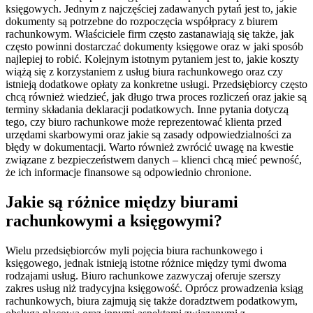
księgowych. Jednym z najczęściej zadawanych pytań jest to, jakie
dokumenty są potrzebne do rozpoczęcia współpracy z biurem
rachunkowym. Właściciele firm często zastanawiają się także, jak
często powinni dostarczać dokumenty księgowe oraz w jaki sposób
najlepiej to robić. Kolejnym istotnym pytaniem jest to, jakie koszty
wiążą się z korzystaniem z usług biura rachunkowego oraz czy
istnieją dodatkowe opłaty za konkretne usługi. Przedsiębiorcy często
chcą również wiedzieć, jak długo trwa proces rozliczeń oraz jakie są
terminy składania deklaracji podatkowych. Inne pytania dotyczą
tego, czy biuro rachunkowe może reprezentować klienta przed
urzędami skarbowymi oraz jakie są zasady odpowiedzialności za
błędy w dokumentacji. Warto również zwrócić uwagę na kwestie
związane z bezpieczeństwem danych – klienci chcą mieć pewność,
że ich informacje finansowe są odpowiednio chronione.
Jakie są różnice między biurami
rachunkowymi a księgowymi?
Wielu przedsiębiorców myli pojęcia biura rachunkowego i
księgowego, jednak istnieją istotne różnice między tymi dwoma
rodzajami usług. Biuro rachunkowe zazwyczaj oferuje szerszy
zakres usług niż tradycyjna księgowość. Oprócz prowadzenia ksiąg
rachunkowych, biura zajmują się także doradztwem podatkowym,