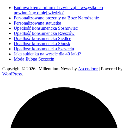
Budowa krematorium dla zwierząt – wszystko co
powinniśmy o niej wiedzieć
Personalizowane prezenty na Boże Narodzenie
Personalizowana statuetka
Upadłość konsumencka Sosnowiec
Upadłość konsumencka Rzeszów
Upadłość konsumencka Siedlce
Upadłość konsumencka Słupsk
Upadłość konsumencka Szczecin
Jaka sukienka na wesele dla 40 latki?
Moda ślubna Szczecin
Copyright © 2026
| Millennium News by
Ascendoor
| Powered by
WordPress
.