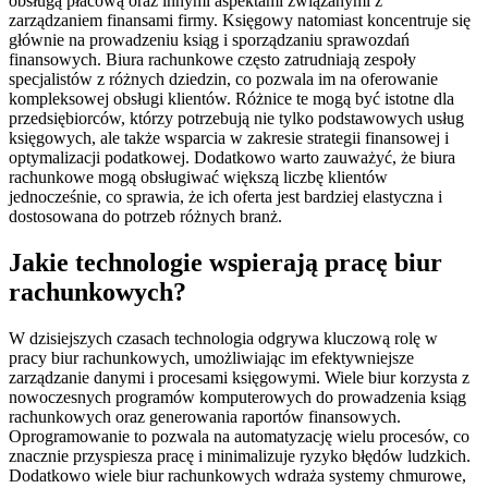
obsługą płacową oraz innymi aspektami związanymi z
zarządzaniem finansami firmy. Księgowy natomiast koncentruje się
głównie na prowadzeniu ksiąg i sporządzaniu sprawozdań
finansowych. Biura rachunkowe często zatrudniają zespoły
specjalistów z różnych dziedzin, co pozwala im na oferowanie
kompleksowej obsługi klientów. Różnice te mogą być istotne dla
przedsiębiorców, którzy potrzebują nie tylko podstawowych usług
księgowych, ale także wsparcia w zakresie strategii finansowej i
optymalizacji podatkowej. Dodatkowo warto zauważyć, że biura
rachunkowe mogą obsługiwać większą liczbę klientów
jednocześnie, co sprawia, że ich oferta jest bardziej elastyczna i
dostosowana do potrzeb różnych branż.
Jakie technologie wspierają pracę biur
rachunkowych?
W dzisiejszych czasach technologia odgrywa kluczową rolę w
pracy biur rachunkowych, umożliwiając im efektywniejsze
zarządzanie danymi i procesami księgowymi. Wiele biur korzysta z
nowoczesnych programów komputerowych do prowadzenia ksiąg
rachunkowych oraz generowania raportów finansowych.
Oprogramowanie to pozwala na automatyzację wielu procesów, co
znacznie przyspiesza pracę i minimalizuje ryzyko błędów ludzkich.
Dodatkowo wiele biur rachunkowych wdraża systemy chmurowe,