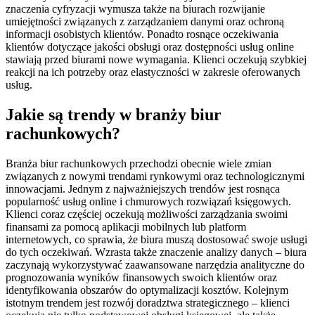
znaczenia cyfryzacji wymusza także na biurach rozwijanie
umiejętności związanych z zarządzaniem danymi oraz ochroną
informacji osobistych klientów. Ponadto rosnące oczekiwania
klientów dotyczące jakości obsługi oraz dostępności usług online
stawiają przed biurami nowe wymagania. Klienci oczekują szybkiej
reakcji na ich potrzeby oraz elastyczności w zakresie oferowanych
usług.
Jakie są trendy w branży biur
rachunkowych?
Branża biur rachunkowych przechodzi obecnie wiele zmian
związanych z nowymi trendami rynkowymi oraz technologicznymi
innowacjami. Jednym z najważniejszych trendów jest rosnąca
popularność usług online i chmurowych rozwiązań księgowych.
Klienci coraz częściej oczekują możliwości zarządzania swoimi
finansami za pomocą aplikacji mobilnych lub platform
internetowych, co sprawia, że biura muszą dostosować swoje usługi
do tych oczekiwań. Wzrasta także znaczenie analizy danych – biura
zaczynają wykorzystywać zaawansowane narzędzia analityczne do
prognozowania wyników finansowych swoich klientów oraz
identyfikowania obszarów do optymalizacji kosztów. Kolejnym
istotnym trendem jest rozwój doradztwa strategicznego – klienci