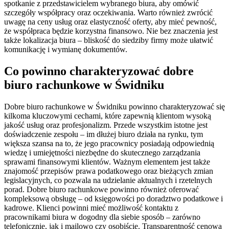
spotkanie z przedstawicielem wybranego biura, aby omówić
szczegóły współpracy oraz oczekiwania. Warto również zwrócić
uwagę na ceny usług oraz elastyczność oferty, aby mieć pewność,
że współpraca będzie korzystna finansowo. Nie bez znaczenia jest
także lokalizacja biura – bliskość do siedziby firmy może ułatwić
komunikację i wymianę dokumentów.
Co powinno charakteryzować dobre
biuro rachunkowe w Świdniku
Dobre biuro rachunkowe w Świdniku powinno charakteryzować się
kilkoma kluczowymi cechami, które zapewnią klientom wysoką
jakość usług oraz profesjonalizm. Przede wszystkim istotne jest
doświadczenie zespołu – im dłużej biuro działa na rynku, tym
większa szansa na to, że jego pracownicy posiadają odpowiednią
wiedzę i umiejętności niezbędne do skutecznego zarządzania
sprawami finansowymi klientów. Ważnym elementem jest także
znajomość przepisów prawa podatkowego oraz bieżących zmian
legislacyjnych, co pozwala na udzielanie aktualnych i rzetelnych
porad. Dobre biuro rachunkowe powinno również oferować
kompleksową obsługę – od księgowości po doradztwo podatkowe i
kadrowe. Klienci powinni mieć możliwość kontaktu z
pracownikami biura w dogodny dla siebie sposób – zarówno
telefonicznie, jak i mailowo czy osobiście. Transparentność cenowa