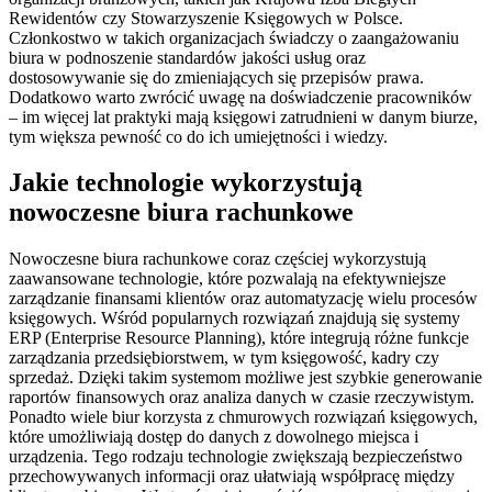
Rewidentów czy Stowarzyszenie Księgowych w Polsce.
Członkostwo w takich organizacjach świadczy o zaangażowaniu
biura w podnoszenie standardów jakości usług oraz
dostosowywanie się do zmieniających się przepisów prawa.
Dodatkowo warto zwrócić uwagę na doświadczenie pracowników
– im więcej lat praktyki mają księgowi zatrudnieni w danym biurze,
tym większa pewność co do ich umiejętności i wiedzy.
Jakie technologie wykorzystują
nowoczesne biura rachunkowe
Nowoczesne biura rachunkowe coraz częściej wykorzystują
zaawansowane technologie, które pozwalają na efektywniejsze
zarządzanie finansami klientów oraz automatyzację wielu procesów
księgowych. Wśród popularnych rozwiązań znajdują się systemy
ERP (Enterprise Resource Planning), które integrują różne funkcje
zarządzania przedsiębiorstwem, w tym księgowość, kadry czy
sprzedaż. Dzięki takim systemom możliwe jest szybkie generowanie
raportów finansowych oraz analiza danych w czasie rzeczywistym.
Ponadto wiele biur korzysta z chmurowych rozwiązań księgowych,
które umożliwiają dostęp do danych z dowolnego miejsca i
urządzenia. Tego rodzaju technologie zwiększają bezpieczeństwo
przechowywanych informacji oraz ułatwiają współpracę między