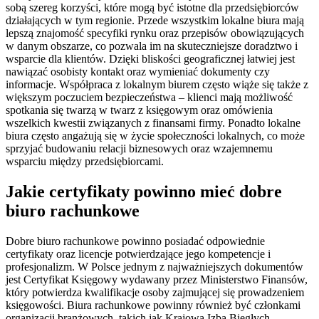
sobą szereg korzyści, które mogą być istotne dla przedsiębiorców
działających w tym regionie. Przede wszystkim lokalne biura mają
lepszą znajomość specyfiki rynku oraz przepisów obowiązujących
w danym obszarze, co pozwala im na skuteczniejsze doradztwo i
wsparcie dla klientów. Dzięki bliskości geograficznej łatwiej jest
nawiązać osobisty kontakt oraz wymieniać dokumenty czy
informacje. Współpraca z lokalnym biurem często wiąże się także z
większym poczuciem bezpieczeństwa – klienci mają możliwość
spotkania się twarzą w twarz z księgowym oraz omówienia
wszelkich kwestii związanych z finansami firmy. Ponadto lokalne
biura często angażują się w życie społeczności lokalnych, co może
sprzyjać budowaniu relacji biznesowych oraz wzajemnemu
wsparciu między przedsiębiorcami.
Jakie certyfikaty powinno mieć dobre
biuro rachunkowe
Dobre biuro rachunkowe powinno posiadać odpowiednie
certyfikaty oraz licencje potwierdzające jego kompetencje i
profesjonalizm. W Polsce jednym z najważniejszych dokumentów
jest Certyfikat Księgowy wydawany przez Ministerstwo Finansów,
który potwierdza kwalifikacje osoby zajmującej się prowadzeniem
księgowości. Biura rachunkowe powinny również być członkami
organizacji branżowych, takich jak Krajowa Izba Biegłych