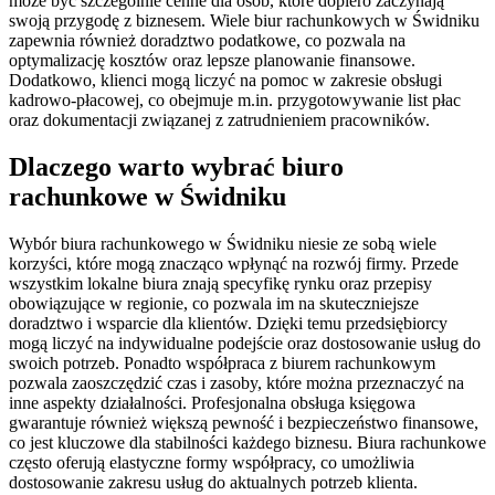
może być szczególnie cenne dla osób, które dopiero zaczynają
swoją przygodę z biznesem. Wiele biur rachunkowych w Świdniku
zapewnia również doradztwo podatkowe, co pozwala na
optymalizację kosztów oraz lepsze planowanie finansowe.
Dodatkowo, klienci mogą liczyć na pomoc w zakresie obsługi
kadrowo-płacowej, co obejmuje m.in. przygotowywanie list płac
oraz dokumentacji związanej z zatrudnieniem pracowników.
Dlaczego warto wybrać biuro
rachunkowe w Świdniku
Wybór biura rachunkowego w Świdniku niesie ze sobą wiele
korzyści, które mogą znacząco wpłynąć na rozwój firmy. Przede
wszystkim lokalne biura znają specyfikę rynku oraz przepisy
obowiązujące w regionie, co pozwala im na skuteczniejsze
doradztwo i wsparcie dla klientów. Dzięki temu przedsiębiorcy
mogą liczyć na indywidualne podejście oraz dostosowanie usług do
swoich potrzeb. Ponadto współpraca z biurem rachunkowym
pozwala zaoszczędzić czas i zasoby, które można przeznaczyć na
inne aspekty działalności. Profesjonalna obsługa księgowa
gwarantuje również większą pewność i bezpieczeństwo finansowe,
co jest kluczowe dla stabilności każdego biznesu. Biura rachunkowe
często oferują elastyczne formy współpracy, co umożliwia
dostosowanie zakresu usług do aktualnych potrzeb klienta.