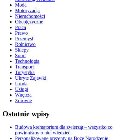
Moda
Motoryzacja
Nieruchomości
Obcojęzyczne
Praca
Prawo
Przemysł
Rolnictwo
Sklepy
Sport
Technologia
Transport
Turystyka
Ukryte Zajawki
Uroda
Usługi
Wnętrza
Zdrowie
Ostatnie wpisy
Budowa krematorium dla zwierząt – wszystko co
powinniśmy o niej wiedzieć
Personalizowane prezenty na Boże Narodzenie