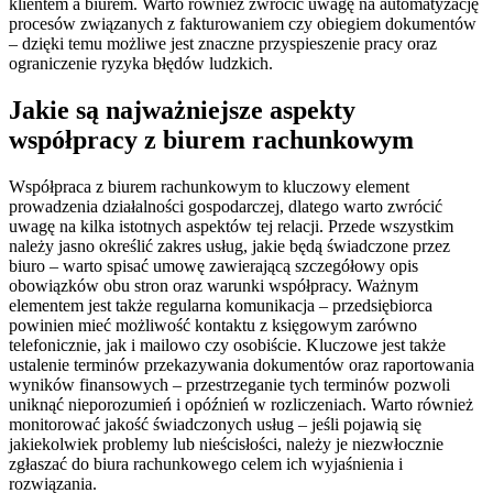
klientem a biurem. Warto również zwrócić uwagę na automatyzację
procesów związanych z fakturowaniem czy obiegiem dokumentów
– dzięki temu możliwe jest znaczne przyspieszenie pracy oraz
ograniczenie ryzyka błędów ludzkich.
Jakie są najważniejsze aspekty
współpracy z biurem rachunkowym
Współpraca z biurem rachunkowym to kluczowy element
prowadzenia działalności gospodarczej, dlatego warto zwrócić
uwagę na kilka istotnych aspektów tej relacji. Przede wszystkim
należy jasno określić zakres usług, jakie będą świadczone przez
biuro – warto spisać umowę zawierającą szczegółowy opis
obowiązków obu stron oraz warunki współpracy. Ważnym
elementem jest także regularna komunikacja – przedsiębiorca
powinien mieć możliwość kontaktu z księgowym zarówno
telefonicznie, jak i mailowo czy osobiście. Kluczowe jest także
ustalenie terminów przekazywania dokumentów oraz raportowania
wyników finansowych – przestrzeganie tych terminów pozwoli
uniknąć nieporozumień i opóźnień w rozliczeniach. Warto również
monitorować jakość świadczonych usług – jeśli pojawią się
jakiekolwiek problemy lub nieścisłości, należy je niezwłocznie
zgłaszać do biura rachunkowego celem ich wyjaśnienia i
rozwiązania.