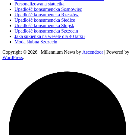
Personalizowana statuetka
Upadłość konsumencka Sosnowiec
Upadłość konsumencka Rzeszów
Upadłość konsumencka Siedlce
Upadłość konsumencka Słupsk
Upadłość konsumencka Szczecin
Jaka sukienka na wesele dla 40 latki?
Moda ślubna Szczecin
Copyright © 2026
| Millennium News by
Ascendoor
| Powered by
WordPress
.