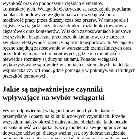
wysokość oraz do podnoszenia ciężkich elementów
konstrukcyjnych. Wciągarki elektryczne są szczególnie popularne
na placach budowy ze względu na swoją wydajność oraz
możliwość pracy przez dłuższy czas bez przerw. W transporcie i
logistyce wciągarki służą do załadunku i rozładunku towarów z
ciężarówek oraz kontenerów. W takich zastosowaniach kluczowe
jest szybkie i bezpieczne przenoszenie ładunków, co znacząco
zwiększa efektywność operacyjną firm transportowych. Wciągarki
ręczne znajdują zastosowanie w warsztatach rzemieślniczych oraz
przy drobnych pracach remontowych, gdzie ich mobilność i
niewielkie rozmiary są dużymi atutami. Ponadto wciągarki
wykorzystywane są również w sportach ekstremalnych, takich jak
wspinaczka czy off-road, gdzie pomagają w pokonywaniu trudnych
przeszkód terenowych.
Jakie są najważniejsze czynniki
wpływające na wybór wciągarki
Wybór odpowiedniej wciągarki powinien być dokładnie
przemyślany i oparty na kilku kluczowych czynnikach. Przede
wszystkim należy określić maksymalne obciążenie, jakie będzie
musiała unieść wciągarka. Każdy model ma swoje ograniczenia
dotyczące udźwigu, dlatego ważne jest, aby dobrać urządzenie
odpowiednie do planowanych zadań. Kolejnym czynnikiem jest