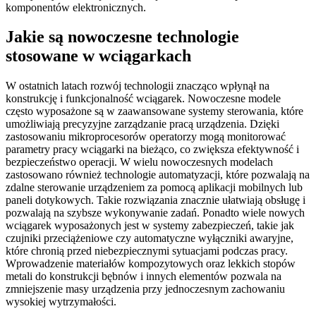
komponentów elektronicznych.
Jakie są nowoczesne technologie
stosowane w wciągarkach
W ostatnich latach rozwój technologii znacząco wpłynął na
konstrukcję i funkcjonalność wciągarek. Nowoczesne modele
często wyposażone są w zaawansowane systemy sterowania, które
umożliwiają precyzyjne zarządzanie pracą urządzenia. Dzięki
zastosowaniu mikroprocesorów operatorzy mogą monitorować
parametry pracy wciągarki na bieżąco, co zwiększa efektywność i
bezpieczeństwo operacji. W wielu nowoczesnych modelach
zastosowano również technologie automatyzacji, które pozwalają na
zdalne sterowanie urządzeniem za pomocą aplikacji mobilnych lub
paneli dotykowych. Takie rozwiązania znacznie ułatwiają obsługę i
pozwalają na szybsze wykonywanie zadań. Ponadto wiele nowych
wciągarek wyposażonych jest w systemy zabezpieczeń, takie jak
czujniki przeciążeniowe czy automatyczne wyłączniki awaryjne,
które chronią przed niebezpiecznymi sytuacjami podczas pracy.
Wprowadzenie materiałów kompozytowych oraz lekkich stopów
metali do konstrukcji bębnów i innych elementów pozwala na
zmniejszenie masy urządzenia przy jednoczesnym zachowaniu
wysokiej wytrzymałości.