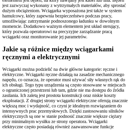
elementem jest bęben, na który nawijany jest kabel lub lina. Bęben
jest zazwyczaj wykonany z wytrzymałych materiałów, aby sprostać
dużym obciążeniom. Wciągarka wyposażona jest także w system
hamulcowy, który zapewnia bezpieczeństwo podczas pracy,
umożliwiając zatrzymanie podnoszonego ładunku w dowolnym
momencie. Dodatkowo ważnym elementem jest układ sterujący,
który pozwala operatorowi na precyzyjne zarządzanie pracą
wciągarki oraz monitorowanie jej parametrów.
Jakie są różnice między wciągarkami
ręcznymi a elektrycznymi
Wciągarki można podzielić na dwie główne kategorie: ręczne i
elektryczne. Wciągarki ręczne działają na zasadzie mechanicznego
napędu, co oznacza, że operator musi używać siły własnych rąk do
ich obsługi. Tego typu urządzenia są często stosowane w miejscach
o ograniczonej przestrzeni lub tam, gdzie nie ma dostępu do źródła
zasilania. Ich zaletą jest prostota konstrukcji oraz niskie koszty
eksploatacji. Z drugiej strony wciągarki elektryczne oferują znacznie
większą moc i wydajność, co czyni je idealnym rozwiązaniem do
intensywnych prac przemysłowych. Dzięki zastosowaniu silników
elektrycznych są one w stanie podnosić znacznie większe ciężary
przy minimalnym wysiłku ze strony operatora. Wciągarki
elektryczne często posiadają również zaawansowane funkcje