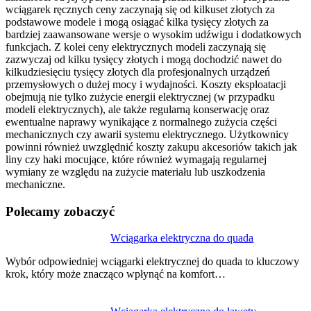
wciągarek ręcznych ceny zaczynają się od kilkuset złotych za
podstawowe modele i mogą osiągać kilka tysięcy złotych za
bardziej zaawansowane wersje o wysokim udźwigu i dodatkowych
funkcjach. Z kolei ceny elektrycznych modeli zaczynają się
zazwyczaj od kilku tysięcy złotych i mogą dochodzić nawet do
kilkudziesięciu tysięcy złotych dla profesjonalnych urządzeń
przemysłowych o dużej mocy i wydajności. Koszty eksploatacji
obejmują nie tylko zużycie energii elektrycznej (w przypadku
modeli elektrycznych), ale także regularną konserwację oraz
ewentualne naprawy wynikające z normalnego zużycia części
mechanicznych czy awarii systemu elektrycznego. Użytkownicy
powinni również uwzględnić koszty zakupu akcesoriów takich jak
liny czy haki mocujące, które również wymagają regularnej
wymiany ze względu na zużycie materiału lub uszkodzenia
mechaniczne.
Polecamy zobaczyć
Nawigacja
Wciągarka elektryczna do quada
wpisu
Wybór odpowiedniej wciągarki elektrycznej do quada to kluczowy
krok, który może znacząco wpłynąć na komfort…