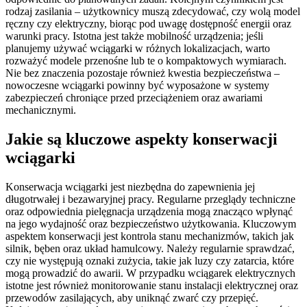
rodzaj zasilania – użytkownicy muszą zdecydować, czy wolą model
ręczny czy elektryczny, biorąc pod uwagę dostępność energii oraz
warunki pracy. Istotna jest także mobilność urządzenia; jeśli
planujemy używać wciągarki w różnych lokalizacjach, warto
rozważyć modele przenośne lub te o kompaktowych wymiarach.
Nie bez znaczenia pozostaje również kwestia bezpieczeństwa –
nowoczesne wciągarki powinny być wyposażone w systemy
zabezpieczeń chroniące przed przeciążeniem oraz awariami
mechanicznymi.
Jakie są kluczowe aspekty konserwacji
wciągarki
Konserwacja wciągarki jest niezbędna do zapewnienia jej
długotrwałej i bezawaryjnej pracy. Regularne przeglądy techniczne
oraz odpowiednia pielęgnacja urządzenia mogą znacząco wpłynąć
na jego wydajność oraz bezpieczeństwo użytkowania. Kluczowym
aspektem konserwacji jest kontrola stanu mechanizmów, takich jak
silnik, bęben oraz układ hamulcowy. Należy regularnie sprawdzać,
czy nie występują oznaki zużycia, takie jak luzy czy zatarcia, które
mogą prowadzić do awarii. W przypadku wciągarek elektrycznych
istotne jest również monitorowanie stanu instalacji elektrycznej oraz
przewodów zasilających, aby uniknąć zwarć czy przepięć.