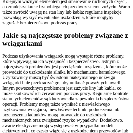
Kolejnym ważnym elementem jest smarowanie ruchomych części,
co zmniejsza tarcie i zapobiega ich przedwczesnemu zużyciu. Warto
także zwrócić uwagę na stan liny lub kabla; regularne inspekcje
pozwalają wykryć ewentualne uszkodzenia, które mogłyby
zagrażać bezpieczeństwu podczas pracy.
Jakie są najczęstsze problemy związane z
wciągarkami
Podczas użytkowania wciągarek mogą wystąpić różne problemy,
które wpływają na ich wydajność i bezpieczeństwo. Jednym z
najczęstszych problemów jest przeciążenie urządzenia, które może
prowadzić do uszkodzenia silnika lub mechanizmu hamulcowego.
Użytkownicy muszą być świadomi maksymalnego udźwigu
wciągarki i nie przekraczać go, aby uniknąć poważnych awarii.
Innym powszechnym problemem jest zużycie liny lub kabla, co
może skutkować ich zerwaniem podczas pracy. Regularne kontrole
stanu tych elementów są kluczowe dla zapewnienia bezpieczeństwa
operacji. Problemy mogą także wynikać z niewłaściwego
użytkowania wciągarki; niewłaściwe techniki podnoszenia lub
przenoszenia ładunków mogą prowadzić do uszkodzeń
mechanicznych oraz zwiększać ryzyko wypadków. Dodatkowo,
awarie elektryczne mogą występować w przypadku modeli
elektrycznych, co często wiąże się z uszkodzeniem przewodów lub