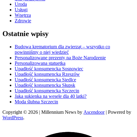
Uroda
Usługi
Wnętrza
Zdrowie
Ostatnie wpisy
Budowa krematorium dla zwierząt – wszystko co
powinniśmy o niej wiedzieć
Personalizowane prezenty na Boże Narodzenie
Personalizowana statuetka
Upadłość konsumencka Sosnowiec
Upadłość konsumencka Rzeszów
Upadłość konsumencka Siedlce
Upadłość konsumencka Słupsk
Upadłość konsumencka Szczecin
Jaka sukienka na wesele dla 40 latki?
Moda ślubna Szczecin
Copyright © 2026
| Millennium News by
Ascendoor
| Powered by
WordPress
.