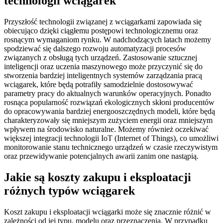
technologii wciągarek
Przyszłość technologii związanej z wciągarkami zapowiada się
obiecująco dzięki ciągłemu postępowi technologicznemu oraz
rosnącym wymaganiom rynku. W nadchodzących latach możemy
spodziewać się dalszego rozwoju automatyzacji procesów
związanych z obsługą tych urządzeń. Zastosowanie sztucznej
inteligencji oraz uczenia maszynowego może przyczynić się do
stworzenia bardziej inteligentnych systemów zarządzania pracą
wciągarek, które będą potrafiły samodzielnie dostosowywać
parametry pracy do aktualnych warunków operacyjnych. Ponadto
rosnąca popularność rozwiązań ekologicznych skłoni producentów
do opracowywania bardziej energooszczędnych modeli, które będą
charakteryzowały się mniejszym zużyciem energii oraz mniejszym
wpływem na środowisko naturalne. Możemy również oczekiwać
większej integracji technologii IoT (Internet of Things), co umożliwi
monitorowanie stanu technicznego urządzeń w czasie rzeczywistym
oraz przewidywanie potencjalnych awarii zanim one nastąpią.
Jakie są koszty zakupu i eksploatacji
różnych typów wciągarek
Koszt zakupu i eksploatacji wciągarki może się znacznie różnić w
zależności od jej typu, modelu oraz przeznaczenia. W przypadku