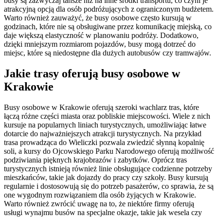
busy są zazwyczaj tańsze niż na inne środki transportu, co czyni je
atrakcyjną opcją dla osób podróżujących z ograniczonym budżetem.
Warto również zauważyć, że busy osobowe często kursują w
godzinach, które nie są obsługiwane przez komunikację miejską, co
daje większą elastyczność w planowaniu podróży. Dodatkowo,
dzięki mniejszym rozmiarom pojazdów, busy mogą dotrzeć do
miejsc, które są niedostępne dla dużych autobusów czy tramwajów.
Jakie trasy oferują busy osobowe w
Krakowie
Busy osobowe w Krakowie oferują szeroki wachlarz tras, które
łączą różne części miasta oraz pobliskie miejscowości. Wiele z nich
kursuje na popularnych liniach turystycznych, umożliwiając łatwe
dotarcie do najważniejszych atrakcji turystycznych. Na przykład
trasa prowadząca do Wieliczki pozwala zwiedzić słynną kopalnię
soli, a kursy do Ojcowskiego Parku Narodowego oferują możliwość
podziwiania pięknych krajobrazów i zabytków. Oprócz tras
turystycznych istnieją również linie obsługujące codzienne potrzeby
mieszkańców, takie jak dojazdy do pracy czy szkoły. Busy kursują
regularnie i dostosowują się do potrzeb pasażerów, co sprawia, że są
one wygodnym rozwiązaniem dla osób żyjących w Krakowie.
Warto również zwrócić uwagę na to, że niektóre firmy oferują
usługi wynajmu busów na specjalne okazje, takie jak wesela czy