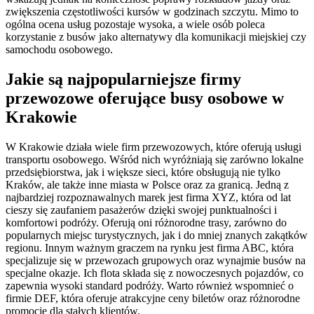
zwiększenia częstotliwości kursów w godzinach szczytu. Mimo to
ogólna ocena usług pozostaje wysoka, a wiele osób poleca
korzystanie z busów jako alternatywy dla komunikacji miejskiej czy
samochodu osobowego.
Jakie są najpopularniejsze firmy
przewozowe oferujące busy osobowe w
Krakowie
W Krakowie działa wiele firm przewozowych, które oferują usługi
transportu osobowego. Wśród nich wyróżniają się zarówno lokalne
przedsiębiorstwa, jak i większe sieci, które obsługują nie tylko
Kraków, ale także inne miasta w Polsce oraz za granicą. Jedną z
najbardziej rozpoznawalnych marek jest firma XYZ, która od lat
cieszy się zaufaniem pasażerów dzięki swojej punktualności i
komfortowi podróży. Oferują oni różnorodne trasy, zarówno do
popularnych miejsc turystycznych, jak i do mniej znanych zakątków
regionu. Innym ważnym graczem na rynku jest firma ABC, która
specjalizuje się w przewozach grupowych oraz wynajmie busów na
specjalne okazje. Ich flota składa się z nowoczesnych pojazdów, co
zapewnia wysoki standard podróży. Warto również wspomnieć o
firmie DEF, która oferuje atrakcyjne ceny biletów oraz różnorodne
promocje dla stałych klientów.