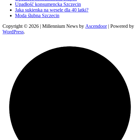
Upadłość konsumencka Szczecin
Jaka sukienka na wesele dla 40 latki?
Moda ślubna Szczecin
Copyright © 2026
| Millennium News by
Ascendoor
| Powered by
WordPress
.