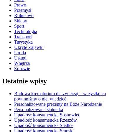
Prawo
Przemysł
Rolnictwo
Sklepy
Sport
Technologia
Transport
Turystyka
Ukryte Zajawki
Uroda
Usługi
Wnętrza
Zdrowie
Ostatnie wpisy
Budowa krematorium dla zwierząt – wszystko co
powinniśmy o niej wiedzieć
Personalizowane prezenty na Boże Narodzenie
Personalizowana statuetka
Upadłość konsumencka Sosnowiec
Upadłość konsumencka Rzeszów
Upadłość konsumencka Siedlce
Upadłość konsumencka Słupsk