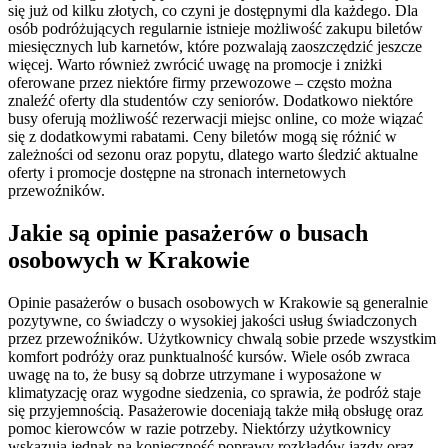
się już od kilku złotych, co czyni je dostępnymi dla każdego. Dla
osób podróżujących regularnie istnieje możliwość zakupu biletów
miesięcznych lub karnetów, które pozwalają zaoszczędzić jeszcze
więcej. Warto również zwrócić uwagę na promocje i zniżki
oferowane przez niektóre firmy przewozowe – często można
znaleźć oferty dla studentów czy seniorów. Dodatkowo niektóre
busy oferują możliwość rezerwacji miejsc online, co może wiązać
się z dodatkowymi rabatami. Ceny biletów mogą się różnić w
zależności od sezonu oraz popytu, dlatego warto śledzić aktualne
oferty i promocje dostępne na stronach internetowych
przewoźników.
Jakie są opinie pasażerów o busach
osobowych w Krakowie
Opinie pasażerów o busach osobowych w Krakowie są generalnie
pozytywne, co świadczy o wysokiej jakości usług świadczonych
przez przewoźników. Użytkownicy chwalą sobie przede wszystkim
komfort podróży oraz punktualność kursów. Wiele osób zwraca
uwagę na to, że busy są dobrze utrzymane i wyposażone w
klimatyzację oraz wygodne siedzenia, co sprawia, że podróż staje
się przyjemnością. Pasażerowie doceniają także miłą obsługę oraz
pomoc kierowców w razie potrzeby. Niektórzy użytkownicy
wskazują jednak na konieczność poprawy rozkładów jazdy oraz