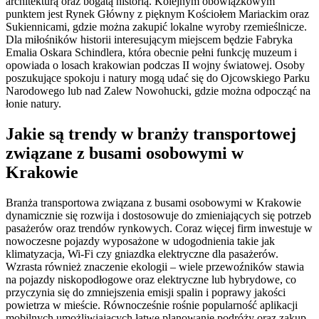
architekturą oraz bogatą historią. Kolejnym obowiązkowym
punktem jest Rynek Główny z pięknym Kościołem Mariackim oraz
Sukiennicami, gdzie można zakupić lokalne wyroby rzemieślnicze.
Dla miłośników historii interesującym miejscem będzie Fabryka
Emalia Oskara Schindlera, która obecnie pełni funkcję muzeum i
opowiada o losach krakowian podczas II wojny światowej. Osoby
poszukujące spokoju i natury mogą udać się do Ojcowskiego Parku
Narodowego lub nad Zalew Nowohucki, gdzie można odpocząć na
łonie natury.
Jakie są trendy w branży transportowej
związane z busami osobowymi w
Krakowie
Branża transportowa związana z busami osobowymi w Krakowie
dynamicznie się rozwija i dostosowuje do zmieniających się potrzeb
pasażerów oraz trendów rynkowych. Coraz więcej firm inwestuje w
nowoczesne pojazdy wyposażone w udogodnienia takie jak
klimatyzacja, Wi-Fi czy gniazdka elektryczne dla pasażerów.
Wzrasta również znaczenie ekologii – wiele przewoźników stawia
na pojazdy niskopodłogowe oraz elektryczne lub hybrydowe, co
przyczynia się do zmniejszenia emisji spalin i poprawy jakości
powietrza w mieście. Równocześnie rośnie popularność aplikacji
mobilnych umożliwiających łatwe planowanie podróży oraz zakup