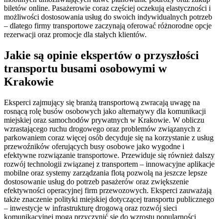
biletów online. Pasażerowie coraz częściej oczekują elastyczności i
możliwości dostosowania usług do swoich indywidualnych potrzeb
– dlatego firmy transportowe zaczynają oferować różnorodne opcje
rezerwacji oraz promocje dla stałych klientów.
Jakie są opinie ekspertów o przyszłości
transportu busami osobowymi w
Krakowie
Eksperci zajmujący się branżą transportową zwracają uwagę na
rosnącą rolę busów osobowych jako alternatywy dla komunikacji
miejskiej oraz samochodów prywatnych w Krakowie. W obliczu
wzrastającego ruchu drogowego oraz problemów związanych z
parkowaniem coraz więcej osób decyduje się na korzystanie z usług
przewoźników oferujących busy osobowe jako wygodne i
efektywne rozwiązanie transportowe. Przewiduje się również dalszy
rozwój technologii związanej z transportem – innowacyjne aplikacje
mobilne oraz systemy zarządzania flotą pozwolą na jeszcze lepsze
dostosowanie usług do potrzeb pasażerów oraz zwiększenie
efektywności operacyjnej firm przewozowych. Eksperci zauważają
także znaczenie polityki miejskiej dotyczącej transportu publicznego
– inwestycje w infrastrukturę drogową oraz rozwój sieci
komunikacyjnej mogą przyczynić się do wzrostu popularności