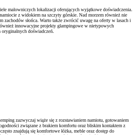
le malowniczych lokalizacji oferujących wyjątkowe doświadczenia.
m namiocie z widokiem na szczyty górskie. Nad morzem również nie
em zachodów słońca. Warto także zwrócić uwagę na oferty w lasach i
ię również innowacyjne projekty glampingowe w nietypowych
ch oryginalnych doświadczeń.
y kemping zazwyczaj wiąże się z rozstawianiem namiotu, gotowaniem
godności związane z brakiem komfortu oraz bliskim kontaktem z
często znajdują się komfortowe łóżka, meble oraz dostęp do