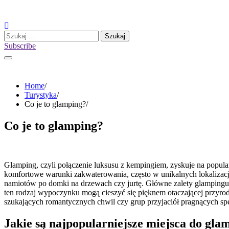
Skip
to
content
Szukaj:
Subscribe
Home
Turystyka
Co je to glamping?
Co je to glamping?
Glamping, czyli połączenie luksusu z kempingiem, zyskuje na popu
komfortowe warunki zakwaterowania, często w unikalnych lokalizacj
namiotów po domki na drzewach czy jurtę. Główne zalety glampingu 
ten rodzaj wypoczynku mogą cieszyć się pięknem otaczającej przyrod
szukających romantycznych chwil czy grup przyjaciół pragnących sp
Jakie są najpopularniejsze miejsca do gla