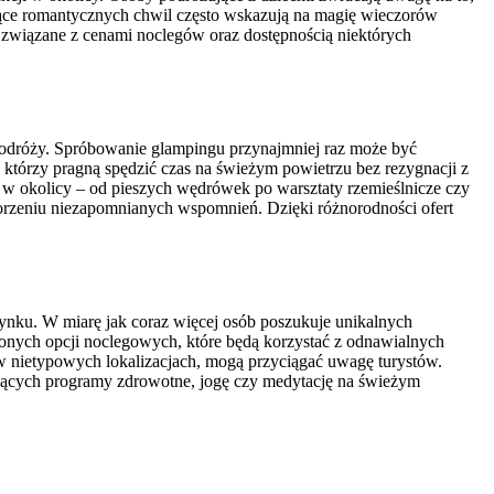
ające romantycznych chwil często wskazują na magię wieczorów
 związane z cenami noclegów oraz dostępnością niektórych
podróży. Spróbowanie glampingu przynajmniej raz może być
, którzy pragną spędzić czas na świeżym powietrzu bez rezygnacji z
w okolicy – od pieszych wędrówek po warsztaty rzemieślnicze czy
 tworzeniu niezapomnianych wspomnień. Dzięki różnorodności ofert
ynku. W miarę jak coraz więcej osób poszukuje unikalnych
żonych opcji noclegowych, które będą korzystać z odnawialnych
w nietypowych lokalizacjach, mogą przyciągać uwagę turystów.
jących programy zdrowotne, jogę czy medytację na świeżym