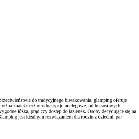
rzeciwieństwie do tradycyjnego biwakowania, glamping oferuje
u można znaleźć różnorodne opcje noclegowe, od luksusowych
ygodne łóżka, prąd czy dostęp do łazienek. Osoby decydujące się na
lamping jest idealnym rozwiązaniem dla rodzin z dziećmi, par