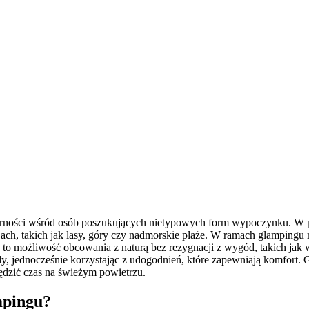
larności wśród osób poszukujących nietypowych form wypoczynku. W p
ach, takich jak lasy, góry czy nadmorskie plaże. W ramach glamping
to możliwość obcowania z naturą bez rezygnacji z wygód, takich jak w
y, jednocześnie korzystając z udogodnień, które zapewniają komfort. G
ędzić czas na świeżym powietrzu.
mpingu?