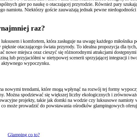
wspólnych gier po naukę o otaczającej przyrodzie. Również pary szuk
ego namiotu. Niektórzy goście zauważają jednak pewne niedogodności
ynajmniej raz?
 luksusem i komfortem, która zasługuje na uwagę każdego miłośnika 
 pięknie otaczającego świata przyrody. To idealna propozycja dla tych
ć nowe miejsca oraz cieszyć się różnorodnymi atrakcjami dostępnymi 
ziną lub przyjaciółmi w nietypowej scenerii sprzyjającej integracji i
k i aktywnego wypoczynku.
oma nowymi trendami, które mogą wpłynąć na rozwój tej formy wypocz
wany. Można spodziewać się większej liczby ekologicznych i zrównowa
owacyjne projekty, takie jak domki na wodzie czy luksusowe namioty 
ia, co może prowadzić do powstawania ośrodków glampingowych oferu
Glamping co to?