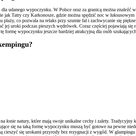
dla udanego wypoczynku. W Polsce oraz za granicą można znaleźć wie
takie jak Tatry czy Karkonosze, gdzie można spędzić noc w luksusowy
u plaży, co pozwala na relaks przy szumie fal i zachwycanie się piękn
ać jej uroki podczas pieszych wędrówek. Coraz częściej pojawiają s
ni tę formę wypoczynku jeszcze bardziej atrakcyjną dla osób szukający
 kempingu?
na łonie natury, które mają swoje unikalne cechy i zalety. Tradycyjn
ujące się na taką formę wypoczynku muszą być gotowe na pewne niedo
ną cieszyć się urokami przyrody bez rezygnacji z wygód. W glampingu 