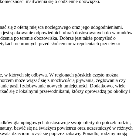
 konieczności martwienia się o codzienne obowiązki.
ać się z ofertą miejsca noclegowego oraz jego udogodnieniami.
iem jest spakowanie odpowiednich ubrań dostosowanych do warunków
dzenia po terenie obozowiska. Dobrze jest także pomyśleć o
etykach ochronnych przed słońcem oraz repelentach przeciwko
cje, w których się odbywa. W regionach górskich często można
morzem może wiązać się z możliwością pływania, żeglowania czy
janie pasji i zdobywanie nowych umiejętności. Dodatkowo, wiele
tkać się z lokalnymi przewodnikami, którzy oprowadzą po okolicy i
rodków glampingowych dostosowuje swoje oferty do potrzeb rodzin,
natury, bawić się na świeżym powietrzu oraz uczestniczyć w różnych
ozwala dzieciom uczyć się poprzez zabawę. Ponadto, rodziny mogą