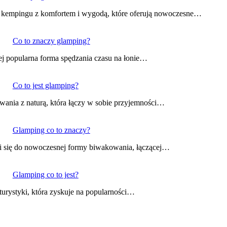
o kempingu z komfortem i wygodą, które oferują nowoczesne…
Co to znaczy glamping?
ej popularna forma spędzania czasu na łonie…
Co to jest glamping?
ania z naturą, która łączy w sobie przyjemności…
Glamping co to znaczy?
si się do nowoczesnej formy biwakowania, łączącej…
Glamping co to jest?
turystyki, która zyskuje na popularności…