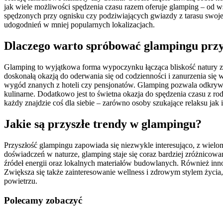
jak wiele możliwości spędzenia czasu razem oferuje glamping – od 
spędzonych przy ognisku czy podziwiających gwiazdy z tarasu swoj
udogodnień w mniej popularnych lokalizacjach.
Dlaczego warto spróbować glampingu prz
Glamping to wyjątkowa forma wypoczynku łącząca bliskość natury z
doskonałą okazją do oderwania się od codzienności i zanurzenia się w
wygód znanych z hoteli czy pensjonatów. Glamping pozwala odkrywa
kulinarne. Dodatkowo jest to świetna okazja do spędzenia czasu z rod
każdy znajdzie coś dla siebie – zarówno osoby szukające relaksu ja
Jakie są przyszłe trendy w glampingu?
Przyszłość glampingu zapowiada się niezwykle interesująco, z wiel
doświadczeń w naturze, glamping staje się coraz bardziej zróżnico
źródeł energii oraz lokalnych materiałów budowlanych. Również inn
Zwiększa się także zainteresowanie wellness i zdrowym stylem życ
powietrzu.
Polecamy zobaczyć
Nawigacja