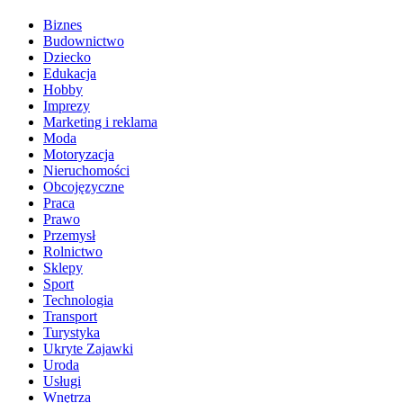
Biznes
Budownictwo
Dziecko
Edukacja
Hobby
Imprezy
Marketing i reklama
Moda
Motoryzacja
Nieruchomości
Obcojęzyczne
Praca
Prawo
Przemysł
Rolnictwo
Sklepy
Sport
Technologia
Transport
Turystyka
Ukryte Zajawki
Uroda
Usługi
Wnętrza