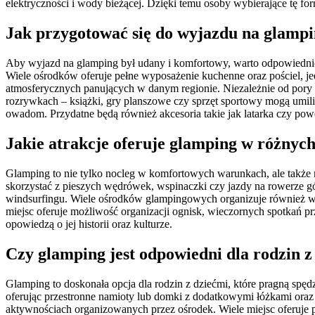
elektryczności i wody bieżącej. Dzięki temu osoby wybierające tę f
Jak przygotować się do wyjazdu na glamp
Aby wyjazd na glamping był udany i komfortowy, warto odpowiednio 
Wiele ośrodków oferuje pełne wyposażenie kuchenne oraz pościel, 
atmosferycznych panujących w danym regionie. Niezależnie od pory 
rozrywkach – książki, gry planszowe czy sprzęt sportowy mogą umil
owadom. Przydatne będą również akcesoria takie jak latarka czy po
Jakie atrakcje oferuje glamping w różnych
Glamping to nie tylko nocleg w komfortowych warunkach, ale także m
skorzystać z pieszych wędrówek, wspinaczki czy jazdy na rowerze 
windsurfingu. Wiele ośrodków glampingowych organizuje również war
miejsc oferuje możliwość organizacji ognisk, wieczornych spotkań 
opowiedzą o jej historii oraz kulturze.
Czy glamping jest odpowiedni dla rodzin z
Glamping to doskonała opcja dla rodzin z dziećmi, które pragną sp
oferując przestronne namioty lub domki z dodatkowymi łóżkami oraz 
aktywnościach organizowanych przez ośrodek. Wiele miejsc oferuje 