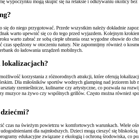
ormę wypoczynku mogą skupić się na relaksie i odkrywaniu okolicy bez
ing?
się do niego przygotować. Przede wszystkim należy dokładnie zapozn
jednak warto upewnić się co do tego przed wyjazdem. Kolejnym krok
roku warto zabrać ze sobą ciepłe ubrania oraz wygodne obuwie do cho
ić czas spędzony w otoczeniu natury. Nie zapomnijmy również o kosm
werbank do ładowania urządzeń mobilnych.
 lokalizacjach?
ożliwość korzystania z różnorodnych atrakcji, które oferują lokaliza
górskim. Dla miłośników sportów wodnych glamping nad jeziorem lub 
sztaty rzemieślnicze, kulinarne czy artystyczne, co pozwala na rozwi
przy muzyce na żywo czy wspólnych grillów. Często można również spo
 dziećmi?
ędzić czas na świeżym powietrzu w komfortowych warunkach. Wiele oś
udogodnieniami dla najmłodszych. Dzieci mogą cieszyć się bliskością 
programy edukacyjne związane z ekologią i ochroną środowiska, co p