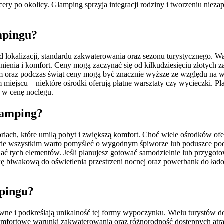
pacery po okolicy. Glamping sprzyja integracji rodziny i tworzeniu n
mpingu?
 lokalizacji, standardu zakwaterowania oraz sezonu turystycznego. W
nia i komfort. Ceny mogą zaczynać się od kilkudziesięciu złotych za n
 oraz podczas świąt ceny mogą być znacznie wyższe ze względu na wi
iejscu – niektóre ośrodki oferują płatne warsztaty czy wycieczki. P
e w cenę noclegu.
glamping?
iach, które umilą pobyt i zwiększą komfort. Choć wiele ośrodków ofe
zede wszystkim warto pomyśleć o wygodnym śpiworze lub poduszce pod
niać tych elementów. Jeśli planujesz gotować samodzielnie lub przygot
mpkę biwakową do oświetlenia przestrzeni nocnej oraz powerbank do ł
mpingu?
wne i podkreślają unikalność tej formy wypoczynku. Wielu turystów d
omfortowe warunki zakwaterowania oraz różnorodność dostępnych atrak