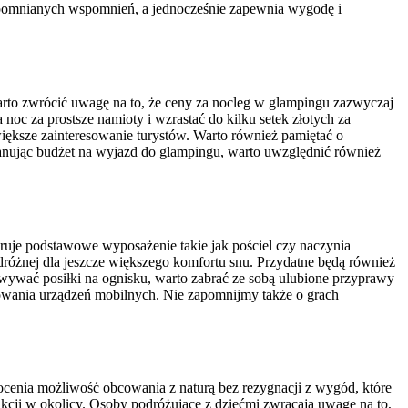
iezapomnianych wspomnień, a jednocześnie zapewnia wygodę i
arto zwrócić uwagę na to, że ceny za nocleg w glampingu zazwyczaj
oc za prostsze namioty i wzrastać do kilku setek złotych za
ększe zainteresowanie turystów. Warto również pamiętać o
lanując budżet na wyjazd do glampingu, warto uwzględnić również
ruje podstawowe wyposażenie takie jak pościel czy naczynia
różnej dla jeszcze większego komfortu snu. Przydatne będą również
owywać posiłki na ognisku, warto zabrać ze sobą ulubione przyprawy
adowania urządzeń mobilnych. Nie zapomnijmy także o grach
ocenia możliwość obcowania z naturą bez rezygnacji z wygód, które
cji w okolicy. Osoby podróżujące z dziećmi zwracają uwagę na to,