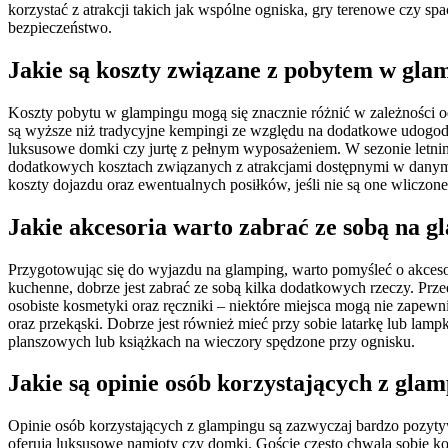
korzystać z atrakcji takich jak wspólne ogniska, gry terenowe czy s
bezpieczeństwo.
Jakie są koszty związane z pobytem w gla
Koszty pobytu w glampingu mogą się znacznie różnić w zależności od
są wyższe niż tradycyjne kempingi ze względu na dodatkowe udogodnie
luksusowe domki czy jurtę z pełnym wyposażeniem. W sezonie letnim
dodatkowych kosztach związanych z atrakcjami dostępnymi w danym m
koszty dojazdu oraz ewentualnych posiłków, jeśli nie są one wliczon
Jakie akcesoria warto zabrać ze sobą na 
Przygotowując się do wyjazdu na glamping, warto pomyśleć o akcesor
kuchenne, dobrze jest zabrać ze sobą kilka dodatkowych rzeczy. Pr
osobiste kosmetyki oraz ręczniki – niektóre miejsca mogą nie zapew
oraz przekąski. Dobrze jest również mieć przy sobie latarkę lub la
planszowych lub książkach na wieczory spędzone przy ognisku.
Jakie są opinie osób korzystających z gla
Opinie osób korzystających z glampingu są zazwyczaj bardzo pozyty
oferują luksusowe namioty czy domki. Goście często chwalą sobie k