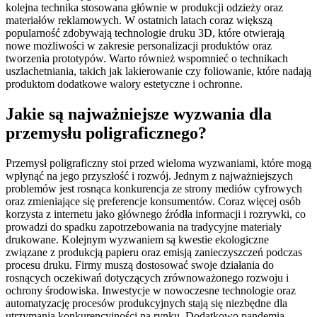
kolejna technika stosowana głównie w produkcji odzieży oraz
materiałów reklamowych. W ostatnich latach coraz większą
popularność zdobywają technologie druku 3D, które otwierają
nowe możliwości w zakresie personalizacji produktów oraz
tworzenia prototypów. Warto również wspomnieć o technikach
uszlachetniania, takich jak lakierowanie czy foliowanie, które nadają
produktom dodatkowe walory estetyczne i ochronne.
Jakie są najważniejsze wyzwania dla
przemysłu poligraficznego?
Przemysł poligraficzny stoi przed wieloma wyzwaniami, które mogą
wpłynąć na jego przyszłość i rozwój. Jednym z najważniejszych
problemów jest rosnąca konkurencja ze strony mediów cyfrowych
oraz zmieniające się preferencje konsumentów. Coraz więcej osób
korzysta z internetu jako głównego źródła informacji i rozrywki, co
prowadzi do spadku zapotrzebowania na tradycyjne materiały
drukowane. Kolejnym wyzwaniem są kwestie ekologiczne
związane z produkcją papieru oraz emisją zanieczyszczeń podczas
procesu druku. Firmy muszą dostosować swoje działania do
rosnących oczekiwań dotyczących zrównoważonego rozwoju i
ochrony środowiska. Inwestycje w nowoczesne technologie oraz
automatyzację procesów produkcyjnych stają się niezbędne dla
utrzymania konkurencyjności na rynku. Dodatkowo pandemia