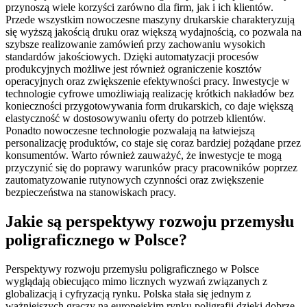
przynoszą wiele korzyści zarówno dla firm, jak i ich klientów.
Przede wszystkim nowoczesne maszyny drukarskie charakteryzują
się wyższą jakością druku oraz większą wydajnością, co pozwala na
szybsze realizowanie zamówień przy zachowaniu wysokich
standardów jakościowych. Dzięki automatyzacji procesów
produkcyjnych możliwe jest również ograniczenie kosztów
operacyjnych oraz zwiększenie efektywności pracy. Inwestycje w
technologie cyfrowe umożliwiają realizację krótkich nakładów bez
konieczności przygotowywania form drukarskich, co daje większą
elastyczność w dostosowywaniu oferty do potrzeb klientów.
Ponadto nowoczesne technologie pozwalają na łatwiejszą
personalizację produktów, co staje się coraz bardziej pożądane przez
konsumentów. Warto również zauważyć, że inwestycje te mogą
przyczynić się do poprawy warunków pracy pracowników poprzez
zautomatyzowanie rutynowych czynności oraz zwiększenie
bezpieczeństwa na stanowiskach pracy.
Jakie są perspektywy rozwoju przemysłu
poligraficznego w Polsce?
Perspektywy rozwoju przemysłu poligraficznego w Polsce
wyglądają obiecująco mimo licznych wyzwań związanych z
globalizacją i cyfryzacją rynku. Polska stała się jednym z
ważniejszych graczy na europejskim rynku poligrafii dzięki dobrze