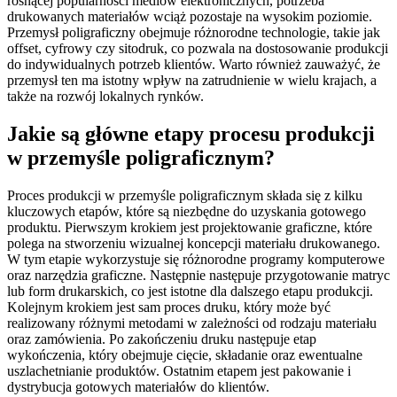
rosnącej popularności mediów elektronicznych, potrzeba
drukowanych materiałów wciąż pozostaje na wysokim poziomie.
Przemysł poligraficzny obejmuje różnorodne technologie, takie jak
offset, cyfrowy czy sitodruk, co pozwala na dostosowanie produkcji
do indywidualnych potrzeb klientów. Warto również zauważyć, że
przemysł ten ma istotny wpływ na zatrudnienie w wielu krajach, a
także na rozwój lokalnych rynków.
Jakie są główne etapy procesu produkcji
w przemyśle poligraficznym?
Proces produkcji w przemyśle poligraficznym składa się z kilku
kluczowych etapów, które są niezbędne do uzyskania gotowego
produktu. Pierwszym krokiem jest projektowanie graficzne, które
polega na stworzeniu wizualnej koncepcji materiału drukowanego.
W tym etapie wykorzystuje się różnorodne programy komputerowe
oraz narzędzia graficzne. Następnie następuje przygotowanie matryc
lub form drukarskich, co jest istotne dla dalszego etapu produkcji.
Kolejnym krokiem jest sam proces druku, który może być
realizowany różnymi metodami w zależności od rodzaju materiału
oraz zamówienia. Po zakończeniu druku następuje etap
wykończenia, który obejmuje cięcie, składanie oraz ewentualne
uszlachetnianie produktów. Ostatnim etapem jest pakowanie i
dystrybucja gotowych materiałów do klientów.