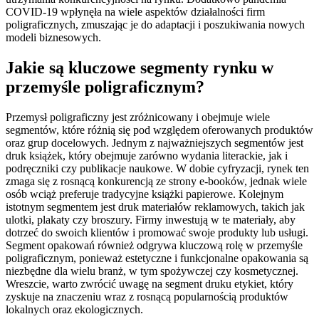
COVID-19 wpłynęła na wiele aspektów działalności firm
poligraficznych, zmuszając je do adaptacji i poszukiwania nowych
modeli biznesowych.
Jakie są kluczowe segmenty rynku w
przemyśle poligraficznym?
Przemysł poligraficzny jest zróżnicowany i obejmuje wiele
segmentów, które różnią się pod względem oferowanych produktów
oraz grup docelowych. Jednym z najważniejszych segmentów jest
druk książek, który obejmuje zarówno wydania literackie, jak i
podręczniki czy publikacje naukowe. W dobie cyfryzacji, rynek ten
zmaga się z rosnącą konkurencją ze strony e-booków, jednak wiele
osób wciąż preferuje tradycyjne książki papierowe. Kolejnym
istotnym segmentem jest druk materiałów reklamowych, takich jak
ulotki, plakaty czy broszury. Firmy inwestują w te materiały, aby
dotrzeć do swoich klientów i promować swoje produkty lub usługi.
Segment opakowań również odgrywa kluczową rolę w przemyśle
poligraficznym, ponieważ estetyczne i funkcjonalne opakowania są
niezbędne dla wielu branż, w tym spożywczej czy kosmetycznej.
Wreszcie, warto zwrócić uwagę na segment druku etykiet, który
zyskuje na znaczeniu wraz z rosnącą popularnością produktów
lokalnych oraz ekologicznych.