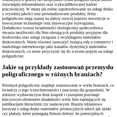
rozwiniętej infrastrukturze oraz wykwalifikowanej kadrze
pracowniczej. W miarę jak rośnie zapotrzebowanie na usługi druku
o wysokiej jakości oraz personalizowane produkty, firmy
poligraficzne mają szansę na dalszy rozwój poprzez inwestycje w
nowoczesne technologie oraz innowacyjne rozwiązania.
Dodatkowo wzrost świadomości ekologicznej społeczeństwa
stwarza możliwości dla firm oferujących produkty przyjazne dla
środowiska oraz usługi związane z recyklingiem materiałów
drukowanych. Warto również zauważyć rosnącą rolę e-commerce i
marketingu internetowego jako kanałów dystrybucji materiałów
drukowanych, co może przyczynić się do wzrostu popytu na usługi
poligraficzne.
Jakie są przykłady zastosowań przemysłu
poligraficznego w różnych branżach?
Przemysł poligraficzny znajduje zastosowanie w wielu branżach, co
świadczy o jego wszechstronności i znaczeniu dla gospodarki. W
sektorze wydawniczym druk książek i czasopism pozostaje
kluczowym elementem działalności wielu firm zajmujących się
publikacjami literackimi czy naukowymi. Branża reklamowa
korzysta z usług druku materiałów promocyjnych takich jak ulotki
czy plakaty, które pomagają firmom dotrzeć do potencjalnych