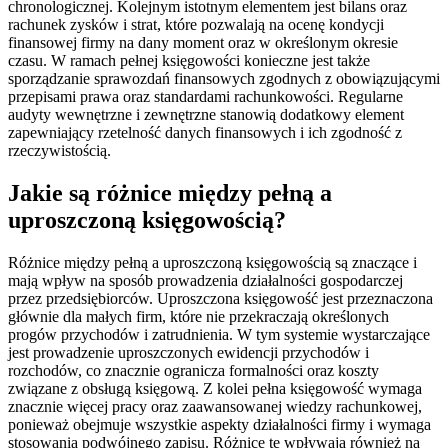
chronologicznej. Kolejnym istotnym elementem jest bilans oraz
rachunek zysków i strat, które pozwalają na ocenę kondycji
finansowej firmy na dany moment oraz w określonym okresie
czasu. W ramach pełnej księgowości konieczne jest także
sporządzanie sprawozdań finansowych zgodnych z obowiązującymi
przepisami prawa oraz standardami rachunkowości. Regularne
audyty wewnętrzne i zewnętrzne stanowią dodatkowy element
zapewniający rzetelność danych finansowych i ich zgodność z
rzeczywistością.
Jakie są różnice między pełną a
uproszczoną księgowością?
Różnice między pełną a uproszczoną księgowością są znaczące i
mają wpływ na sposób prowadzenia działalności gospodarczej
przez przedsiębiorców. Uproszczona księgowość jest przeznaczona
głównie dla małych firm, które nie przekraczają określonych
progów przychodów i zatrudnienia. W tym systemie wystarczające
jest prowadzenie uproszczonych ewidencji przychodów i
rozchodów, co znacznie ogranicza formalności oraz koszty
związane z obsługą księgową. Z kolei pełna księgowość wymaga
znacznie więcej pracy oraz zaawansowanej wiedzy rachunkowej,
ponieważ obejmuje wszystkie aspekty działalności firmy i wymaga
stosowania podwójnego zapisu. Różnice te wpływają również na