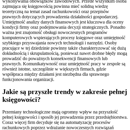
wykonywania obowiązków zawodowych. Przede wszystkim osoba
zajmująca się księgowością powinna mieć solidną wiedzę
teoretyczną na temat zasad rachunkowości oraz przepisów
prawnych dotyczących prowadzenia działalności gospodarczej.
Umiejętność analizy danych finansowych jest kluczowa dla oceny
kondycji firmy oraz podejmowania decyzji strategicznych. Ponadto
ważna jest znajomość obsługi nowoczesnych programów
komputerowych wspierających procesy księgowe oraz umiejętność
szybkiego przyswajania nowych technologii i narzędzi. Osoby
pracujące w tej dziedzinie powinny także charakteryzować się dużą
dokładnością i skrupulatnością, ponieważ nawet drobne błędy mogą
prowadzić do poważnych konsekwencji finansowych lub
prawnych. Komunikatywność oraz umiejętność pracy w zespole są
również istotne, szczególnie w większych firmach, gdzie
współpraca między działami jest niezbędna dla sprawnego
funkcjonowania organizacji.
Jakie są przyszłe trendy w zakresie pełnej
księgowości?
Przemiany technologiczne mają ogromny wpływ na przyszłość
pełnej księgowości i sposób jej prowadzenia przez przedsiębiorstwa.
Coraz więcej firm decyduje się na automatyzację procesów
rachunkowych poprzez wdrażanie nowoczesnych rozwiązań