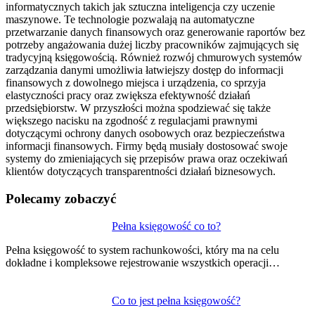
informatycznych takich jak sztuczna inteligencja czy uczenie
maszynowe. Te technologie pozwalają na automatyczne
przetwarzanie danych finansowych oraz generowanie raportów bez
potrzeby angażowania dużej liczby pracowników zajmujących się
tradycyjną księgowością. Również rozwój chmurowych systemów
zarządzania danymi umożliwia łatwiejszy dostęp do informacji
finansowych z dowolnego miejsca i urządzenia, co sprzyja
elastyczności pracy oraz zwiększa efektywność działań
przedsiębiorstw. W przyszłości można spodziewać się także
większego nacisku na zgodność z regulacjami prawnymi
dotyczącymi ochrony danych osobowych oraz bezpieczeństwa
informacji finansowych. Firmy będą musiały dostosować swoje
systemy do zmieniających się przepisów prawa oraz oczekiwań
klientów dotyczących transparentności działań biznesowych.
Polecamy zobaczyć
Nawigacja
Pełna księgowość co to?
wpisu
Pełna księgowość to system rachunkowości, który ma na celu
dokładne i kompleksowe rejestrowanie wszystkich operacji…
Co to jest pełna księgowość?