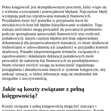
Pełna księgowość jest skomplikowanym procesem, który wiąże się
z wieloma wyzwaniami i potencjalnymi błędami. Najczęstsze błędy
występują podczas rejestrowania transakcji finansowych.
Przykładem może być pomyłka w przypisaniu kwot do
niewłaściwych kont lub błędne klasyfikowanie wydatków. Tego
rodzaju nieścisłości mogą prowadzić do poważnych problemów
podczas sporządzania sprawozdań finansowych oraz rozliczeń
podatkowych. Innym częstym błędem jest brak odpowiedniej
dokumentacji dla przeprowadzonych transakcji, co może skutkować
trudnościami w udowodnieniu ich zasadności w przypadku kontroli
skarbowej. Ponadto nieprzestrzeganie terminów związanych z
raportowaniem i składaniem deklaracji podatkowych może
prowadzić do nałożenia kar finansowych na przedsiębiorstwo.
Warto również zwrócić uwagę na konieczność regularnego
przeglądania i aktualizowania danych w systemie księgowym, aby
uniknąć sytuacji, w której informacje stają się nieaktualne lub
niezgodne z rzeczywistością.
Jakie są koszty związane z pełną
księgowością?
Koszty związane z pełną księgowością mogą być znaczące i
powinny być starannie planowane przez przedsiębiorców. Przede