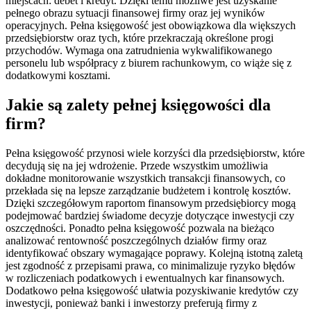
miejscach: debet i kredyt. Dzięki temu możliwe jest uzyskanie
pełnego obrazu sytuacji finansowej firmy oraz jej wyników
operacyjnych. Pełna księgowość jest obowiązkowa dla większych
przedsiębiorstw oraz tych, które przekraczają określone progi
przychodów. Wymaga ona zatrudnienia wykwalifikowanego
personelu lub współpracy z biurem rachunkowym, co wiąże się z
dodatkowymi kosztami.
Jakie są zalety pełnej księgowości dla
firm?
Pełna księgowość przynosi wiele korzyści dla przedsiębiorstw, które
decydują się na jej wdrożenie. Przede wszystkim umożliwia
dokładne monitorowanie wszystkich transakcji finansowych, co
przekłada się na lepsze zarządzanie budżetem i kontrolę kosztów.
Dzięki szczegółowym raportom finansowym przedsiębiorcy mogą
podejmować bardziej świadome decyzje dotyczące inwestycji czy
oszczędności. Ponadto pełna księgowość pozwala na bieżąco
analizować rentowność poszczególnych działów firmy oraz
identyfikować obszary wymagające poprawy. Kolejną istotną zaletą
jest zgodność z przepisami prawa, co minimalizuje ryzyko błędów
w rozliczeniach podatkowych i ewentualnych kar finansowych.
Dodatkowo pełna księgowość ułatwia pozyskiwanie kredytów czy
inwestycji, ponieważ banki i inwestorzy preferują firmy z