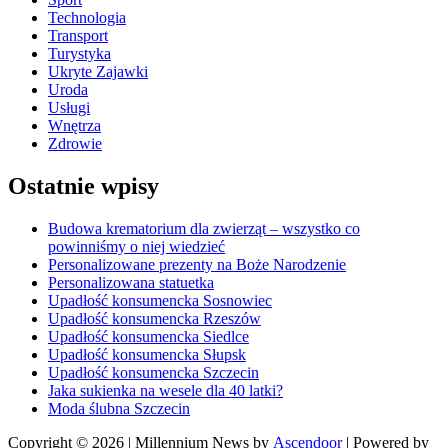
Technologia
Transport
Turystyka
Ukryte Zajawki
Uroda
Usługi
Wnętrza
Zdrowie
Ostatnie wpisy
Budowa krematorium dla zwierząt – wszystko co
powinniśmy o niej wiedzieć
Personalizowane prezenty na Boże Narodzenie
Personalizowana statuetka
Upadłość konsumencka Sosnowiec
Upadłość konsumencka Rzeszów
Upadłość konsumencka Siedlce
Upadłość konsumencka Słupsk
Upadłość konsumencka Szczecin
Jaka sukienka na wesele dla 40 latki?
Moda ślubna Szczecin
Copyright © 2026
| Millennium News by
Ascendoor
| Powered by