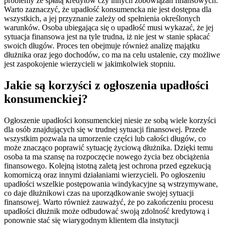
problemy ze spłatą kredytów czy innych zobowiązań finansowych.
Warto zaznaczyć, że upadłość konsumencka nie jest dostępna dla
wszystkich, a jej przyznanie zależy od spełnienia określonych
warunków. Osoba ubiegająca się o upadłość musi wykazać, że jej
sytuacja finansowa jest na tyle trudna, iż nie jest w stanie spłacać
swoich długów. Proces ten obejmuje również analizę majątku
dłużnika oraz jego dochodów, co ma na celu ustalenie, czy możliwe
jest zaspokojenie wierzycieli w jakimkolwiek stopniu.
Jakie są korzyści z ogłoszenia upadłości
konsumenckiej?
Ogłoszenie upadłości konsumenckiej niesie ze sobą wiele korzyści
dla osób znajdujących się w trudnej sytuacji finansowej. Przede
wszystkim pozwala na umorzenie części lub całości długów, co
może znacząco poprawić sytuację życiową dłużnika. Dzięki temu
osoba ta ma szansę na rozpoczęcie nowego życia bez obciążenia
finansowego. Kolejną istotną zaletą jest ochrona przed egzekucją
komorniczą oraz innymi działaniami wierzycieli. Po ogłoszeniu
upadłości wszelkie postępowania windykacyjne są wstrzymywane,
co daje dłużnikowi czas na uporządkowanie swojej sytuacji
finansowej. Warto również zauważyć, że po zakończeniu procesu
upadłości dłużnik może odbudować swoją zdolność kredytową i
ponownie stać się wiarygodnym klientem dla instytucji