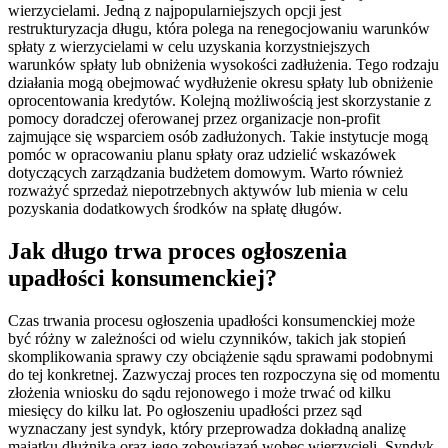
wierzycielami. Jedną z najpopularniejszych opcji jest
restrukturyzacja długu, która polega na renegocjowaniu warunków
spłaty z wierzycielami w celu uzyskania korzystniejszych
warunków spłaty lub obniżenia wysokości zadłużenia. Tego rodzaju
działania mogą obejmować wydłużenie okresu spłaty lub obniżenie
oprocentowania kredytów. Kolejną możliwością jest skorzystanie z
pomocy doradczej oferowanej przez organizacje non-profit
zajmujące się wsparciem osób zadłużonych. Takie instytucje mogą
pomóc w opracowaniu planu spłaty oraz udzielić wskazówek
dotyczących zarządzania budżetem domowym. Warto również
rozważyć sprzedaż niepotrzebnych aktywów lub mienia w celu
pozyskania dodatkowych środków na spłatę długów.
Jak długo trwa proces ogłoszenia
upadłości konsumenckiej?
Czas trwania procesu ogłoszenia upadłości konsumenckiej może
być różny w zależności od wielu czynników, takich jak stopień
skomplikowania sprawy czy obciążenie sądu sprawami podobnymi
do tej konkretnej. Zazwyczaj proces ten rozpoczyna się od momentu
złożenia wniosku do sądu rejonowego i może trwać od kilku
miesięcy do kilku lat. Po ogłoszeniu upadłości przez sąd
wyznaczany jest syndyk, który przeprowadza dokładną analizę
majątku dłużnika oraz jego zobowiązań wobec wierzycieli. Syndyk