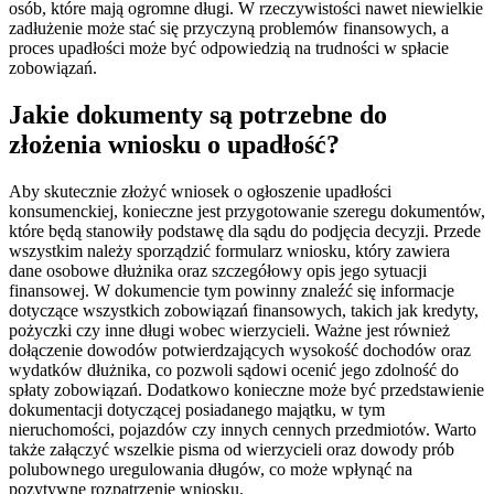
osób, które mają ogromne długi. W rzeczywistości nawet niewielkie
zadłużenie może stać się przyczyną problemów finansowych, a
proces upadłości może być odpowiedzią na trudności w spłacie
zobowiązań.
Jakie dokumenty są potrzebne do
złożenia wniosku o upadłość?
Aby skutecznie złożyć wniosek o ogłoszenie upadłości
konsumenckiej, konieczne jest przygotowanie szeregu dokumentów,
które będą stanowiły podstawę dla sądu do podjęcia decyzji. Przede
wszystkim należy sporządzić formularz wniosku, który zawiera
dane osobowe dłużnika oraz szczegółowy opis jego sytuacji
finansowej. W dokumencie tym powinny znaleźć się informacje
dotyczące wszystkich zobowiązań finansowych, takich jak kredyty,
pożyczki czy inne długi wobec wierzycieli. Ważne jest również
dołączenie dowodów potwierdzających wysokość dochodów oraz
wydatków dłużnika, co pozwoli sądowi ocenić jego zdolność do
spłaty zobowiązań. Dodatkowo konieczne może być przedstawienie
dokumentacji dotyczącej posiadanego majątku, w tym
nieruchomości, pojazdów czy innych cennych przedmiotów. Warto
także załączyć wszelkie pisma od wierzycieli oraz dowody prób
polubownego uregulowania długów, co może wpłynąć na
pozytywne rozpatrzenie wniosku.