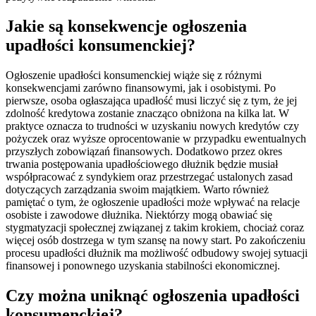
Jakie są konsekwencje ogłoszenia
upadłości konsumenckiej?
Ogłoszenie upadłości konsumenckiej wiąże się z różnymi
konsekwencjami zarówno finansowymi, jak i osobistymi. Po
pierwsze, osoba ogłaszająca upadłość musi liczyć się z tym, że jej
zdolność kredytowa zostanie znacząco obniżona na kilka lat. W
praktyce oznacza to trudności w uzyskaniu nowych kredytów czy
pożyczek oraz wyższe oprocentowanie w przypadku ewentualnych
przyszłych zobowiązań finansowych. Dodatkowo przez okres
trwania postępowania upadłościowego dłużnik będzie musiał
współpracować z syndykiem oraz przestrzegać ustalonych zasad
dotyczących zarządzania swoim majątkiem. Warto również
pamiętać o tym, że ogłoszenie upadłości może wpływać na relacje
osobiste i zawodowe dłużnika. Niektórzy mogą obawiać się
stygmatyzacji społecznej związanej z takim krokiem, chociaż coraz
więcej osób dostrzega w tym szansę na nowy start. Po zakończeniu
procesu upadłości dłużnik ma możliwość odbudowy swojej sytuacji
finansowej i ponownego uzyskania stabilności ekonomicznej.
Czy można uniknąć ogłoszenia upadłości
konsumenckiej?