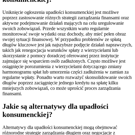
Uniknięcie ogłoszenia upadłości konsumenckiej jest możliwe
poprzez zastosowanie różnych strategii zarządzania finansami oraz
aktywne podejmowanie działań mających na celu uregulowanie
swoich zobowiązań. Przede wszystkim warto regularnie
monitorować swoje wydatki oraz dochody, aby mieć pełen obraz
swojej sytuacji finansowej. W przypadku problemów ze spłatą
długów kluczowe jest jak najszybsze podjęcie działań naprawczych,
takich jak renegocjacja warunków spłaty z wierzycielami lub
skorzystanie z pomocy doradczej oferowanej przez instytucje
zajmujące się wsparciem osób zadłużonych. Często możliwe jest
osiągnięcie porozumienia z wierzycielami dotyczącego zmiany
harmonogramu spłat lub umorzenia części zadłużenia w zamian za
regularne wpłaty. Ponadto warto rozważyć skonsolidowanie swoich
długów poprzez zaciągnięcie jednego kredytu na spłatę kilku
mniejszych zobowiązań, co może uprościć proces zarządzania
finansami.
Jakie są alternatywy dla upadłości
konsumenckiej?
Alternatywy dla upadłości konsumenckiej mogą obejmować
różnorodne strategie zarządzania długiem oraz negocjacje z