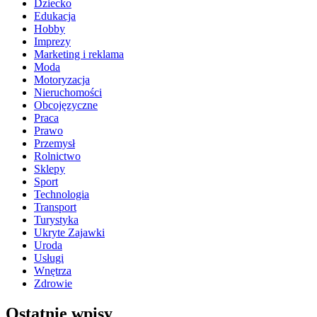
Dziecko
Edukacja
Hobby
Imprezy
Marketing i reklama
Moda
Motoryzacja
Nieruchomości
Obcojęzyczne
Praca
Prawo
Przemysł
Rolnictwo
Sklepy
Sport
Technologia
Transport
Turystyka
Ukryte Zajawki
Uroda
Usługi
Wnętrza
Zdrowie
Ostatnie wpisy