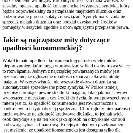
oraz spełnienie wymogów formalnych. Jeśli sąd uzna wniosek za
zasadny, ogłasza upadłość konsumencką i wyznacza syndyka, który
będzie odpowiedzialny za zarządzanie majątkiem dłużnika oraz
nadzorowanie procesu spłaty zobowiązań. Syndyk ma za zadanie
sprzedaż majątku dłużnika oraz podział uzyskanych środków
pomiędzy wierzycieli zgodnie z obowiązującymi przepisami prawa.
Jakie są najczęstsze mity dotyczące
upadłości konsumenckiej?
Wokół tematu upadłości konsumenckiej narosło wiele mitów i
nieporozumień, które mogą wprowadzać w błąd osoby rozważające
to rozwiązanie. Jednym z najczęściej powtarzanych mitów jest
przekonanie, że ogłoszenie upadłości oznacza całkowitą utratę
majątku. W rzeczywistości nie wszystkie aktywa dłużnika są
automatycznie sprzedawane przez syndyka. W Polsce istnieją
przepisy chroniące pewne składniki majątku, takie jak podstawowe
wyposażenie mieszkania czy środki do życia. Innym powszechnym
mitem jest to, że upadłość konsumencka jest równoznaczna z
bankructwem i stygmatyzacją społeczną. Choć ogłoszenie upadłości
może wpływać na zdolność kredytową dłużnika, to jednak wiele
osób decyduje się na ten krok jako sposób na odzyskanie kontroli
nad swoją sytuacją finansową. Kolejnym błędnym przekonaniem
jest myślenie, że upadłość konsumencka jest dostępna tylko dla