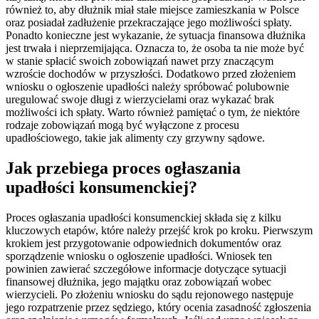
również to, aby dłużnik miał stałe miejsce zamieszkania w Polsce
oraz posiadał zadłużenie przekraczające jego możliwości spłaty.
Ponadto konieczne jest wykazanie, że sytuacja finansowa dłużnika
jest trwała i nieprzemijająca. Oznacza to, że osoba ta nie może być
w stanie spłacić swoich zobowiązań nawet przy znaczącym
wzroście dochodów w przyszłości. Dodatkowo przed złożeniem
wniosku o ogłoszenie upadłości należy spróbować polubownie
uregulować swoje długi z wierzycielami oraz wykazać brak
możliwości ich spłaty. Warto również pamiętać o tym, że niektóre
rodzaje zobowiązań mogą być wyłączone z procesu
upadłościowego, takie jak alimenty czy grzywny sądowe.
Jak przebiega proces ogłaszania
upadłości konsumenckiej?
Proces ogłaszania upadłości konsumenckiej składa się z kilku
kluczowych etapów, które należy przejść krok po kroku. Pierwszym
krokiem jest przygotowanie odpowiednich dokumentów oraz
sporządzenie wniosku o ogłoszenie upadłości. Wniosek ten
powinien zawierać szczegółowe informacje dotyczące sytuacji
finansowej dłużnika, jego majątku oraz zobowiązań wobec
wierzycieli. Po złożeniu wniosku do sądu rejonowego następuje
jego rozpatrzenie przez sędziego, który ocenia zasadność zgłoszenia