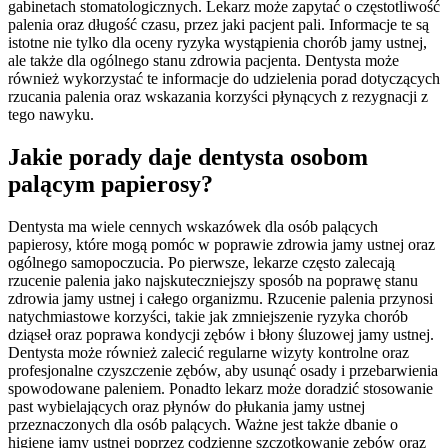
gabinetach stomatologicznych. Lekarz może zapytać o częstotliwość
palenia oraz długość czasu, przez jaki pacjent pali. Informacje te są
istotne nie tylko dla oceny ryzyka wystąpienia chorób jamy ustnej,
ale także dla ogólnego stanu zdrowia pacjenta. Dentysta może
również wykorzystać te informacje do udzielenia porad dotyczących
rzucania palenia oraz wskazania korzyści płynących z rezygnacji z
tego nawyku.
Jakie porady daje dentysta osobom
palącym papierosy?
Dentysta ma wiele cennych wskazówek dla osób palących
papierosy, które mogą pomóc w poprawie zdrowia jamy ustnej oraz
ogólnego samopoczucia. Po pierwsze, lekarze często zalecają
rzucenie palenia jako najskuteczniejszy sposób na poprawę stanu
zdrowia jamy ustnej i całego organizmu. Rzucenie palenia przynosi
natychmiastowe korzyści, takie jak zmniejszenie ryzyka chorób
dziąseł oraz poprawa kondycji zębów i błony śluzowej jamy ustnej.
Dentysta może również zalecić regularne wizyty kontrolne oraz
profesjonalne czyszczenie zębów, aby usunąć osady i przebarwienia
spowodowane paleniem. Ponadto lekarz może doradzić stosowanie
past wybielających oraz płynów do płukania jamy ustnej
przeznaczonych dla osób palących. Ważne jest także dbanie o
higienę jamy ustnej poprzez codzienne szczotkowanie zębów oraz