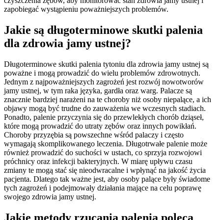
czyszczenia zębów, aby monitorować stan zdrowia jamy ustnej i
zapobiegać wystąpieniu poważniejszych problemów.
Jakie są długoterminowe skutki palenia
dla zdrowia jamy ustnej?
Długoterminowe skutki palenia tytoniu dla zdrowia jamy ustnej są
poważne i mogą prowadzić do wielu problemów zdrowotnych.
Jednym z najpoważniejszych zagrożeń jest rozwój nowotworów
jamy ustnej, w tym raka języka, gardła oraz warg. Palacze są
znacznie bardziej narażeni na te choroby niż osoby niepalące, a ich
objawy mogą być trudne do zauważenia we wczesnych stadiach.
Ponadto, palenie przyczynia się do przewlekłych chorób dziąseł,
które mogą prowadzić do utraty zębów oraz innych powikłań.
Choroby przyzębia są powszechne wśród palaczy i często
wymagają skomplikowanego leczenia. Długotrwałe palenie może
również prowadzić do suchości w ustach, co sprzyja rozwojowi
próchnicy oraz infekcji bakteryjnych. W miarę upływu czasu
zmiany te mogą stać się nieodwracalne i wpłynąć na jakość życia
pacjenta. Dlatego tak ważne jest, aby osoby palące były świadome
tych zagrożeń i podejmowały działania mające na celu poprawę
swojego zdrowia jamy ustnej.
Jakie metody rzucania palenia poleca