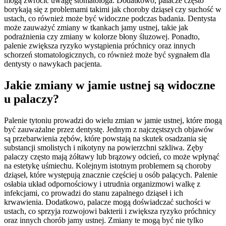
mogą zwrócić uwagę stomatologa. Dodatkowo, palacze często
borykają się z problemami takimi jak choroby dziąseł czy suchość w
ustach, co również może być widoczne podczas badania. Dentysta
może zauważyć zmiany w tkankach jamy ustnej, takie jak
podrażnienia czy zmiany w kolorze błony śluzowej. Ponadto,
palenie zwiększa ryzyko wystąpienia próchnicy oraz innych
schorzeń stomatologicznych, co również może być sygnałem dla
dentysty o nawykach pacjenta.
Jakie zmiany w jamie ustnej są widoczne
u palaczy?
Palenie tytoniu prowadzi do wielu zmian w jamie ustnej, które mogą
być zauważalne przez dentystę. Jednym z najczęstszych objawów
są przebarwienia zębów, które powstają na skutek osadzania się
substancji smolistych i nikotyny na powierzchni szkliwa. Zęby
palaczy często mają żółtawy lub brązowy odcień, co może wpłynąć
na estetykę uśmiechu. Kolejnym istotnym problemem są choroby
dziąseł, które występują znacznie częściej u osób palących. Palenie
osłabia układ odpornościowy i utrudnia organizmowi walkę z
infekcjami, co prowadzi do stanu zapalnego dziąseł i ich
krwawienia. Dodatkowo, palacze mogą doświadczać suchości w
ustach, co sprzyja rozwojowi bakterii i zwiększa ryzyko próchnicy
oraz innych chorób jamy ustnej. Zmiany te mogą być nie tylko