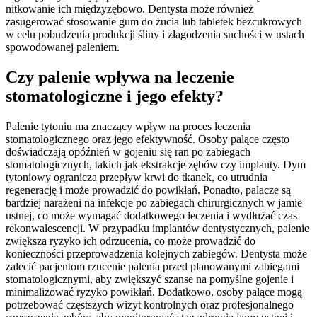
nitkowanie ich międzyzębowo. Dentysta może również
zasugerować stosowanie gum do żucia lub tabletek bezcukrowych
w celu pobudzenia produkcji śliny i złagodzenia suchości w ustach
spowodowanej paleniem.
Czy palenie wpływa na leczenie
stomatologiczne i jego efekty?
Palenie tytoniu ma znaczący wpływ na proces leczenia
stomatologicznego oraz jego efektywność. Osoby palące często
doświadczają opóźnień w gojeniu się ran po zabiegach
stomatologicznych, takich jak ekstrakcje zębów czy implanty. Dym
tytoniowy ogranicza przepływ krwi do tkanek, co utrudnia
regenerację i może prowadzić do powikłań. Ponadto, palacze są
bardziej narażeni na infekcje po zabiegach chirurgicznych w jamie
ustnej, co może wymagać dodatkowego leczenia i wydłużać czas
rekonwalescencji. W przypadku implantów dentystycznych, palenie
zwiększa ryzyko ich odrzucenia, co może prowadzić do
konieczności przeprowadzenia kolejnych zabiegów. Dentysta może
zalecić pacjentom rzucenie palenia przed planowanymi zabiegami
stomatologicznymi, aby zwiększyć szanse na pomyślne gojenie i
minimalizować ryzyko powikłań. Dodatkowo, osoby palące mogą
potrzebować częstszych wizyt kontrolnych oraz profesjonalnego