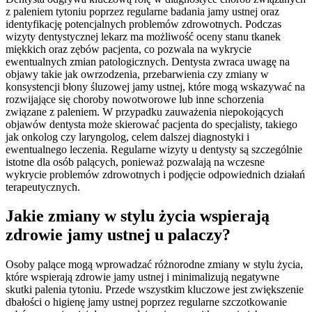
z paleniem tytoniu poprzez regularne badania jamy ustnej oraz
identyfikację potencjalnych problemów zdrowotnych. Podczas
wizyty dentystycznej lekarz ma możliwość oceny stanu tkanek
miękkich oraz zębów pacjenta, co pozwala na wykrycie
ewentualnych zmian patologicznych. Dentysta zwraca uwagę na
objawy takie jak owrzodzenia, przebarwienia czy zmiany w
konsystencji błony śluzowej jamy ustnej, które mogą wskazywać na
rozwijające się choroby nowotworowe lub inne schorzenia
związane z paleniem. W przypadku zauważenia niepokojących
objawów dentysta może skierować pacjenta do specjalisty, takiego
jak onkolog czy laryngolog, celem dalszej diagnostyki i
ewentualnego leczenia. Regularne wizyty u dentysty są szczególnie
istotne dla osób palących, ponieważ pozwalają na wczesne
wykrycie problemów zdrowotnych i podjęcie odpowiednich działań
terapeutycznych.
Jakie zmiany w stylu życia wspierają
zdrowie jamy ustnej u palaczy?
Osoby palące mogą wprowadzać różnorodne zmiany w stylu życia,
które wspierają zdrowie jamy ustnej i minimalizują negatywne
skutki palenia tytoniu. Przede wszystkim kluczowe jest zwiększenie
dbałości o higienę jamy ustnej poprzez regularne szczotkowanie