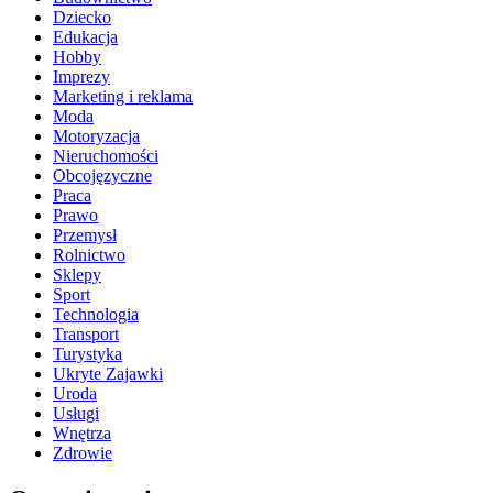
Dziecko
Edukacja
Hobby
Imprezy
Marketing i reklama
Moda
Motoryzacja
Nieruchomości
Obcojęzyczne
Praca
Prawo
Przemysł
Rolnictwo
Sklepy
Sport
Technologia
Transport
Turystyka
Ukryte Zajawki
Uroda
Usługi
Wnętrza
Zdrowie