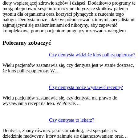
diety wspierającej zdrowie zębów i dziąseł. Dodatkowo programy te
mogą obejmować sesje informacyjne dotyczące skutków palenia
tytoniu dla organizmu oraz korzyści płynących z rzucenia tego
nałogu. Dentysta może także współpracować z innymi specjalistami
zajmującymi się uzależnieniami od nikotyny, aby zapewnić
kompleksową pomoc pacjentom pragnącym zerwać z nałogiem.
Polecamy zobaczyć
Nawigacja
Czy dentysta widzi że ktoś pali e-papierosy?
wpisu
Wielu pacjentów zastanawia się, czy dentysta jest w stanie dostrzec,
że ktoś pali e-papierosy. W…
Czy dentysta może wystawić receptę?
Wielu pacjentów zastanawia się, czy dentysta ma prawo do
wystawiania recept na leki. W Polsce…
Czy dentysta to lekarz?
Dentysta, znany również jako stomatolog, jest specjalistą w
dziedzinie medycyny, który zajmuje się diagnozowaniem oraz…