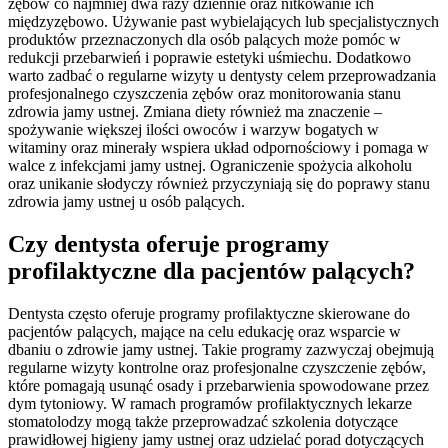
zębów co najmniej dwa razy dziennie oraz nitkowanie ich
międzyzębowo. Używanie past wybielających lub specjalistycznych
produktów przeznaczonych dla osób palących może pomóc w
redukcji przebarwień i poprawie estetyki uśmiechu. Dodatkowo
warto zadbać o regularne wizyty u dentysty celem przeprowadzania
profesjonalnego czyszczenia zębów oraz monitorowania stanu
zdrowia jamy ustnej. Zmiana diety również ma znaczenie –
spożywanie większej ilości owoców i warzyw bogatych w
witaminy oraz minerały wspiera układ odpornościowy i pomaga w
walce z infekcjami jamy ustnej. Ograniczenie spożycia alkoholu
oraz unikanie słodyczy również przyczyniają się do poprawy stanu
zdrowia jamy ustnej u osób palących.
Czy dentysta oferuje programy
profilaktyczne dla pacjentów palących?
Dentysta często oferuje programy profilaktyczne skierowane do
pacjentów palących, mające na celu edukację oraz wsparcie w
dbaniu o zdrowie jamy ustnej. Takie programy zazwyczaj obejmują
regularne wizyty kontrolne oraz profesjonalne czyszczenie zębów,
które pomagają usunąć osady i przebarwienia spowodowane przez
dym tytoniowy. W ramach programów profilaktycznych lekarze
stomatolodzy mogą także przeprowadzać szkolenia dotyczące
prawidłowej higieny jamy ustnej oraz udzielać porad dotyczących