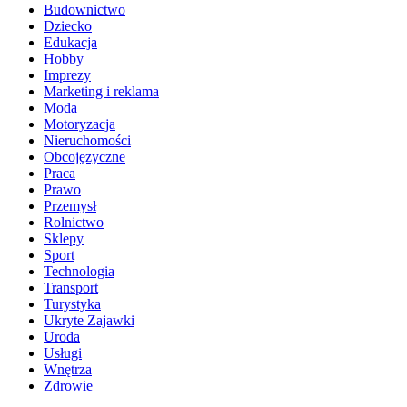
Budownictwo
Dziecko
Edukacja
Hobby
Imprezy
Marketing i reklama
Moda
Motoryzacja
Nieruchomości
Obcojęzyczne
Praca
Prawo
Przemysł
Rolnictwo
Sklepy
Sport
Technologia
Transport
Turystyka
Ukryte Zajawki
Uroda
Usługi
Wnętrza
Zdrowie