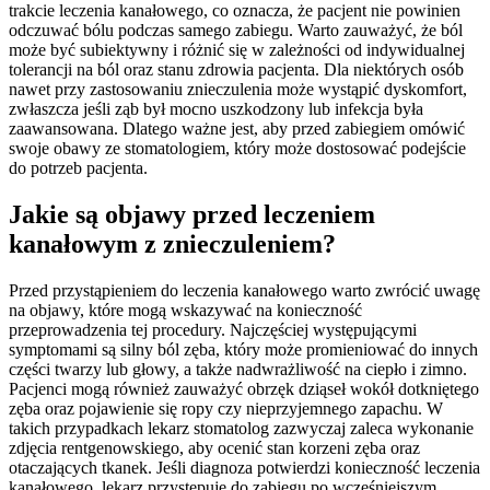
trakcie leczenia kanałowego, co oznacza, że pacjent nie powinien
odczuwać bólu podczas samego zabiegu. Warto zauważyć, że ból
może być subiektywny i różnić się w zależności od indywidualnej
tolerancji na ból oraz stanu zdrowia pacjenta. Dla niektórych osób
nawet przy zastosowaniu znieczulenia może wystąpić dyskomfort,
zwłaszcza jeśli ząb był mocno uszkodzony lub infekcja była
zaawansowana. Dlatego ważne jest, aby przed zabiegiem omówić
swoje obawy ze stomatologiem, który może dostosować podejście
do potrzeb pacjenta.
Jakie są objawy przed leczeniem
kanałowym z znieczuleniem?
Przed przystąpieniem do leczenia kanałowego warto zwrócić uwagę
na objawy, które mogą wskazywać na konieczność
przeprowadzenia tej procedury. Najczęściej występującymi
symptomami są silny ból zęba, który może promieniować do innych
części twarzy lub głowy, a także nadwrażliwość na ciepło i zimno.
Pacjenci mogą również zauważyć obrzęk dziąseł wokół dotkniętego
zęba oraz pojawienie się ropy czy nieprzyjemnego zapachu. W
takich przypadkach lekarz stomatolog zazwyczaj zaleca wykonanie
zdjęcia rentgenowskiego, aby ocenić stan korzeni zęba oraz
otaczających tkanek. Jeśli diagnoza potwierdzi konieczność leczenia
kanałowego, lekarz przystępuje do zabiegu po wcześniejszym