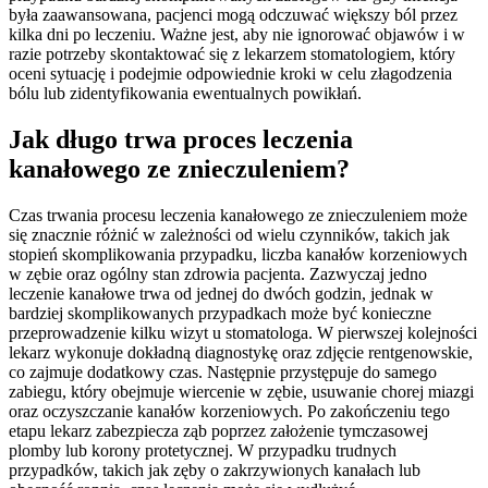
była zaawansowana, pacjenci mogą odczuwać większy ból przez
kilka dni po leczeniu. Ważne jest, aby nie ignorować objawów i w
razie potrzeby skontaktować się z lekarzem stomatologiem, który
oceni sytuację i podejmie odpowiednie kroki w celu złagodzenia
bólu lub zidentyfikowania ewentualnych powikłań.
Jak długo trwa proces leczenia
kanałowego ze znieczuleniem?
Czas trwania procesu leczenia kanałowego ze znieczuleniem może
się znacznie różnić w zależności od wielu czynników, takich jak
stopień skomplikowania przypadku, liczba kanałów korzeniowych
w zębie oraz ogólny stan zdrowia pacjenta. Zazwyczaj jedno
leczenie kanałowe trwa od jednej do dwóch godzin, jednak w
bardziej skomplikowanych przypadkach może być konieczne
przeprowadzenie kilku wizyt u stomatologa. W pierwszej kolejności
lekarz wykonuje dokładną diagnostykę oraz zdjęcie rentgenowskie,
co zajmuje dodatkowy czas. Następnie przystępuje do samego
zabiegu, który obejmuje wiercenie w zębie, usuwanie chorej miazgi
oraz oczyszczanie kanałów korzeniowych. Po zakończeniu tego
etapu lekarz zabezpiecza ząb poprzez założenie tymczasowej
plomby lub korony protetycznej. W przypadku trudnych
przypadków, takich jak zęby o zakrzywionych kanałach lub