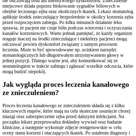
nie odczuwają bólu ani intensywnego dyskomfortu. Znieczulenie
miejscowe działa poprzez blokowanie sygnałów bólowych w
obrębie leczonego zęba oraz okolicznych tkanek. Lekarz stomatolog
aplikuje środek znieczulający bezpośrednio w okolicy korzenia zęba
przed rozpoczęciem zabiegu. Po kilku minutach działanie leku
sprawia, że pacjent nie czuje bólu podczas wiercenia i oczyszczania
kanałów korzeniowych. Warto jednak pamiętać, że każdy organizm
reaguje inaczej na środki znieczulające i niektórzy pacjenci mogą
odczuwać pewien dyskomfort związany z samym procesem
leczenia. Może to być spowodowane np. uciskiem narzędzi
stomatologicznych lub długotrwałym utrzymywaniem głowy w
jednej pozycji. Dlatego ważne jest, aby komunikować się ze
stomatologiem w trakcie zabiegu i zgłaszać wszelkie odczucia, które
mogą budzić niepokój.
Jak wygląda proces leczenia kanałowego
ze znieczuleniem?
Proces leczenia kanałowego ze znieczuleniem składa się z kilku
kluczowych etapów, które mają na celu skuteczne usunięcie chorej
miazgi oraz zabezpieczenie zęba przed dalszymi infekcjami. Na
początku lekarz przeprowadza dokładny wywiad oraz badanie
kliniczne, a następnie wykonuje zdjęcie rentgenowskie w celu
oceny stanu korzeni i otaczających tkanek. Po ustaleniu diagnozy i