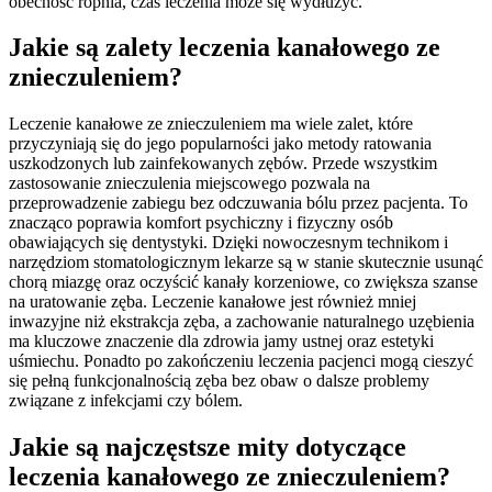
obecność ropnia, czas leczenia może się wydłużyć.
Jakie są zalety leczenia kanałowego ze
znieczuleniem?
Leczenie kanałowe ze znieczuleniem ma wiele zalet, które
przyczyniają się do jego popularności jako metody ratowania
uszkodzonych lub zainfekowanych zębów. Przede wszystkim
zastosowanie znieczulenia miejscowego pozwala na
przeprowadzenie zabiegu bez odczuwania bólu przez pacjenta. To
znacząco poprawia komfort psychiczny i fizyczny osób
obawiających się dentystyki. Dzięki nowoczesnym technikom i
narzędziom stomatologicznym lekarze są w stanie skutecznie usunąć
chorą miazgę oraz oczyścić kanały korzeniowe, co zwiększa szanse
na uratowanie zęba. Leczenie kanałowe jest również mniej
inwazyjne niż ekstrakcja zęba, a zachowanie naturalnego uzębienia
ma kluczowe znaczenie dla zdrowia jamy ustnej oraz estetyki
uśmiechu. Ponadto po zakończeniu leczenia pacjenci mogą cieszyć
się pełną funkcjonalnością zęba bez obaw o dalsze problemy
związane z infekcjami czy bólem.
Jakie są najczęstsze mity dotyczące
leczenia kanałowego ze znieczuleniem?