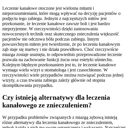
Leczenie kanałowe otoczone jest wieloma mitami i
nieporozumieniami, które mogą wpływać na decyzję pacjentów o
podjęciu tego zabiegu. Jednym z najczęstszych mitów jest
przekonanie, że leczenie kanałowe zawsze boli i jest bardzo
nieprzyjemne. W rzeczywistości dzięki zastosowaniu
nowoczesnych technik oraz skutecznego znieczulenia większość
pacjentów nie odczuwa bólu podczas zabiegu. Innym
powszechnym mitem jest twierdzenie, że po leczeniu kanałowym
ząb staje się martwy i nie działa prawidłowo. Choć rzeczywiście
miazga zostaje usunięta, to odpowiednio przeprowadzone leczenie
pozwala na zachowanie funkcji żucia oraz estetyki uśmiechu.
Kolejnym błędnym przekonaniem jest to, że leczenie kanałowe
wymaga wielu wizyt u stomatologa i jest czasochłonne. W
rzeczywistości wiele przypadków można rozwiązać podczas jednej
wizyty, a czas trwania zabiegu zależy głównie od stopnia
skomplikowania przypadku.
Czy istnieją alternatywy dla leczenia
kanałowego ze znieczuleniem?
W przypadku problemów związanych z miazgą zębową istnieją
różne alternatywy dla leczenia kanałowego ze znieczuleniem,
jednak każda z nich ma swoje ograniczenia i wskazania. Najczęściej