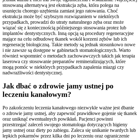
stosowaną alternatywą jest ekstrakcja zęba, która polega na
usunięciu chorego uzębienia zamiast jego ratowania. Choć
ekstrakcja może być szybszym rozwiązaniem w niektórych
przypadkach, prowadzi do utraty naturalnego zęba oraz może
wiązać się z koniecznością późniejszego stosowania protez lub
implantów dentystycznych. Inną opcją są procedury regeneracyjne
mające na celu odbudowę tkanek wokół korzeni zębów lub ich
regenerację biologiczną. Takie metody są jednak stosunkowo nowe
i nie zawsze są dostępne w gabinetach stomatologicznych. Warto
również wspomnieć o metodach zachowawczych takich jak terapia
laserowa czy stosowanie preparatów remineralizujących, które
mogą pomóc w niektórych przypadkach zapalenia miazgi czy
nadwrażliwości dentystycznej.
Jak dbać o zdrowie jamy ustnej po
leczeniu kanałowym?
Po zakończeniu leczenia kanałowego niezwykle ważne jest dbanie
o zdrowie jamy ustnej, aby zapewnić prawidłowe gojenie się tkanek
oraz uniknąć ewentualnych powikłań. Pacjenci powinni
przestrzegać zaleceń swojego stomatologa dotyczących higieny
jamy ustnej oraz diety po zabiegu. Zaleca się unikanie twardych lub
lepkich pokarmów przez kilka dni po leczeniu oraz ograniczenie