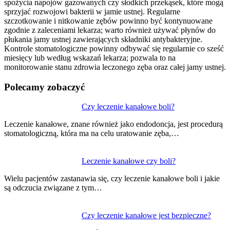
spożycia napojów gazowanych czy słodkich przekąsek, które mogą
sprzyjać rozwojowi bakterii w jamie ustnej. Regularne
szczotkowanie i nitkowanie zębów powinno być kontynuowane
zgodnie z zaleceniami lekarza; warto również używać płynów do
płukania jamy ustnej zawierających składniki antybakteryjne.
Kontrole stomatologiczne powinny odbywać się regularnie co sześć
miesięcy lub według wskazań lekarza; pozwala to na
monitorowanie stanu zdrowia leczonego zęba oraz całej jamy ustnej.
Polecamy zobaczyć
Nawigacja
Czy leczenie kanałowe boli?
wpisu
Leczenie kanałowe, znane również jako endodoncja, jest procedurą
stomatologiczną, która ma na celu uratowanie zęba,…
Leczenie kanałowe czy boli?
Wielu pacjentów zastanawia się, czy leczenie kanałowe boli i jakie
są odczucia związane z tym…
Czy leczenie kanałowe jest bezpieczne?