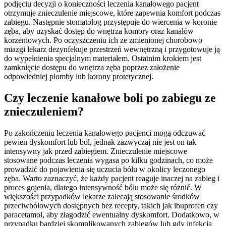
podjęciu decyzji o konieczności leczenia kanałowego pacjent
otrzymuje znieczulenie miejscowe, które zapewnia komfort podczas
zabiegu. Następnie stomatolog przystępuje do wiercenia w koronie
zęba, aby uzyskać dostęp do wnętrza komory oraz kanałów
korzeniowych. Po oczyszczeniu ich ze zmienionej chorobowo
miazgi lekarz dezynfekuje przestrzeń wewnętrzną i przygotowuje ją
do wypełnienia specjalnym materiałem. Ostatnim krokiem jest
zamknięcie dostępu do wnętrza zęba poprzez założenie
odpowiedniej plomby lub korony protetycznej.
Czy leczenie kanałowe boli po zabiegu ze
znieczuleniem?
Po zakończeniu leczenia kanałowego pacjenci mogą odczuwać
pewien dyskomfort lub ból, jednak zazwyczaj nie jest on tak
intensywny jak przed zabiegiem. Znieczulenie miejscowe
stosowane podczas leczenia wygasa po kilku godzinach, co może
prowadzić do pojawienia się uczucia bólu w okolicy leczonego
zęba. Warto zaznaczyć, że każdy pacjent reaguje inaczej na zabieg i
proces gojenia, dlatego intensywność bólu może się różnić. W
większości przypadków lekarze zalecają stosowanie środków
przeciwbólowych dostępnych bez recepty, takich jak ibuprofen czy
paracetamol, aby złagodzić ewentualny dyskomfort. Dodatkowo, w
przypadku bardziej skomplikowanych zabiegów lub gdy infekcja