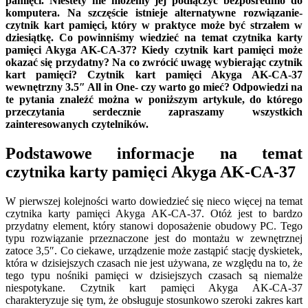
pamięci. Niestety nie możemy jej podłączyć bezpośrednio do
komputera. Na szczęście istnieje alternatywne rozwiązanie-
czytnik kart pamięci, który w praktyce może być strzałem w
dziesiątkę. Co powinniśmy wiedzieć na temat czytnika karty
pamięci Akyga AK-CA-37? Kiedy czytnik kart pamięci może
okazać się przydatny? Na co zwrócić uwagę wybierając czytnik
kart pamięci? Czytnik kart pamięci Akyga AK-CA-37
wewnętrzny 3.5″ All in One- czy warto go mieć? Odpowiedzi na
te pytania znaleźć można w poniższym artykule, do którego
przeczytania serdecznie zapraszamy wszystkich
zainteresowanych czytelników.
Podstawowe informacje na temat
czytnika karty pamięci Akyga AK-CA-37
W pierwszej kolejności warto dowiedzieć się nieco więcej na temat
czytnika karty pamięci Akyga AK-CA-37. Otóż jest to bardzo
przydatny element, który stanowi doposażenie obudowy PC. Tego
typu rozwiązanie przeznaczone jest do montażu w zewnętrznej
zatoce 3,5″. Co ciekawe, urządzenie może zastąpić stację dyskietek,
która w dzisiejszych czasach nie jest używana, ze względu na to, że
tego typu nośniki pamięci w dzisiejszych czasach są niemalże
niespotykane. Czytnik kart pamięci Akyga AK-CA-37
charakteryzuje się tym, że obsługuje stosunkowo szeroki zakres kart