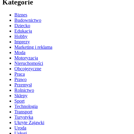
Kategorie
Biznes
Budownictwo
Dziecko
Edukacja
Hobby
Imprezy
Marketing i reklama
Moda
Motoryzacja
Nieruchomości
Obcojęzyczne
Praca
Prawo
Przemysł
Rolnictwo
Sklepy
Sport
Technologia
Transport
Turystyka
Ukryte Zajawki
Uroda
Usługi