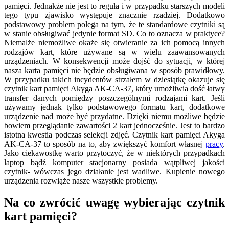
pamięci. Jednakże nie jest to reguła i w przypadku starszych modeli
tego typu zjawisko występuje znacznie rzadziej. Dodatkowo
podstawowy problem polega na tym, że te standardowe czytniki są
w stanie obsługiwać jedynie format SD. Co to oznacza w praktyce?
Niemalże niemożliwe okaże się otwieranie za ich pomocą innych
rodzajów kart, które używane są w wielu zaawansowanych
urządzeniach. W konsekwencji może dojść do sytuacji, w której
nasza karta pamięci nie będzie obsługiwana w sposób prawidłowy.
W przypadku takich incydentów strzałem w dziesiątkę okazuje się
czytnik kart pamięci Akyga AK-CA-37, który umożliwia dość łatwy
transfer danych pomiędzy poszczególnymi rodzajami kart. Jeśli
używamy jednak tylko podstawowego formatu kart, dodatkowe
urządzenie nad może być przydatne. Dzięki niemu możliwe będzie
bowiem przeglądanie zawartości 2 kart jednocześnie. Jest to bardzo
istotna kwestia podczas selekcji zdjęć. Czytnik kart pamięci Akyga
AK-CA-37 to sposób na to, aby zwiększyć komfort własnej
pracy
.
Jako ciekawostkę warto przytoczyć, że w niektórych przypadkach
laptop bądź komputer stacjonarny posiada wątpliwej jakości
czytnik- wówczas jego działanie jest wadliwe. Kupienie nowego
urządzenia rozwiąże nasze wszystkie problemy.
Na co zwrócić uwagę wybierając czytnik
kart pamięci?