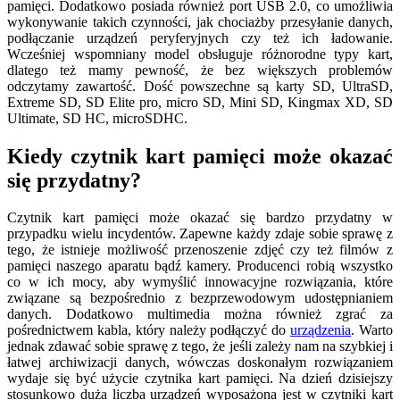
pamięci. Dodatkowo posiada również port USB 2.0, co umożliwia
wykonywanie takich czynności, jak chociażby przesyłanie danych,
podłączanie urządzeń peryferyjnych czy też ich ładowanie.
Wcześniej wspomniany model obsługuje różnorodne typy kart,
dlatego też mamy pewność, że bez większych problemów
odczytamy zawartość. Dość powszechne są karty SD, UltraSD,
Extreme SD, SD Elite pro, micro SD, Mini SD, Kingmax XD, SD
Ultimate, SD HC, microSDHC.
Kiedy czytnik kart pamięci może okazać
się przydatny?
Czytnik kart pamięci może okazać się bardzo przydatny w
przypadku wielu incydentów. Zapewne każdy zdaje sobie sprawę z
tego, że istnieje możliwość przenoszenie zdjęć czy też filmów z
pamięci naszego aparatu bądź kamery. Producenci robią wszystko
co w ich mocy, aby wymyślić innowacyjne rozwiązania, które
związane są bezpośrednio z bezprzewodowym udostępnianiem
danych. Dodatkowo multimedia można również zgrać za
pośrednictwem kabla, który należy podłączyć do
urządzenia
. Warto
jednak zdawać sobie sprawę z tego, że jeśli zależy nam na szybkiej i
łatwej archiwizacji danych, wówczas doskonałym rozwiązaniem
wydaje się być użycie czytnika kart pamięci. Na dzień dzisiejszy
stosunkowo duża liczba urządzeń wyposażona jest w czytniki kart