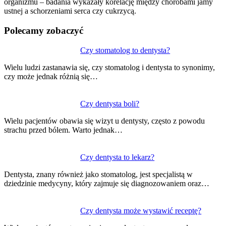
organizmu – badania wykazały korelację między chorobami jamy
ustnej a schorzeniami serca czy cukrzycą.
Polecamy zobaczyć
Nawigacja
Czy stomatolog to dentysta?
wpisu
Wielu ludzi zastanawia się, czy stomatolog i dentysta to synonimy,
czy może jednak różnią się…
Czy dentysta boli?
Wielu pacjentów obawia się wizyt u dentysty, często z powodu
strachu przed bólem. Warto jednak…
Czy dentysta to lekarz?
Dentysta, znany również jako stomatolog, jest specjalistą w
dziedzinie medycyny, który zajmuje się diagnozowaniem oraz…
Czy dentysta może wystawić receptę?