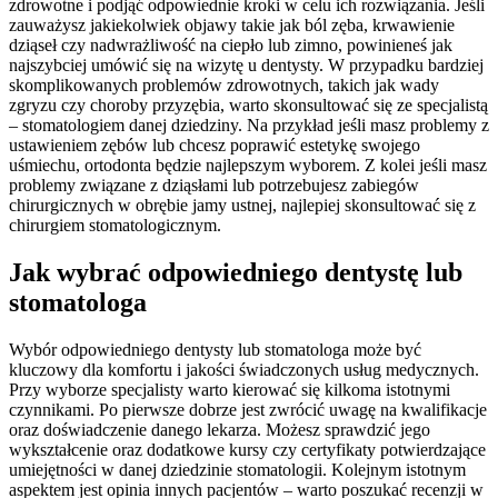
zdrowotne i podjąć odpowiednie kroki w celu ich rozwiązania. Jeśli
zauważysz jakiekolwiek objawy takie jak ból zęba, krwawienie
dziąseł czy nadwrażliwość na ciepło lub zimno, powinieneś jak
najszybciej umówić się na wizytę u dentysty. W przypadku bardziej
skomplikowanych problemów zdrowotnych, takich jak wady
zgryzu czy choroby przyzębia, warto skonsultować się ze specjalistą
– stomatologiem danej dziedziny. Na przykład jeśli masz problemy z
ustawieniem zębów lub chcesz poprawić estetykę swojego
uśmiechu, ortodonta będzie najlepszym wyborem. Z kolei jeśli masz
problemy związane z dziąsłami lub potrzebujesz zabiegów
chirurgicznych w obrębie jamy ustnej, najlepiej skonsultować się z
chirurgiem stomatologicznym.
Jak wybrać odpowiedniego dentystę lub
stomatologa
Wybór odpowiedniego dentysty lub stomatologa może być
kluczowy dla komfortu i jakości świadczonych usług medycznych.
Przy wyborze specjalisty warto kierować się kilkoma istotnymi
czynnikami. Po pierwsze dobrze jest zwrócić uwagę na kwalifikacje
oraz doświadczenie danego lekarza. Możesz sprawdzić jego
wykształcenie oraz dodatkowe kursy czy certyfikaty potwierdzające
umiejętności w danej dziedzinie stomatologii. Kolejnym istotnym
aspektem jest opinia innych pacjentów – warto poszukać recenzji w