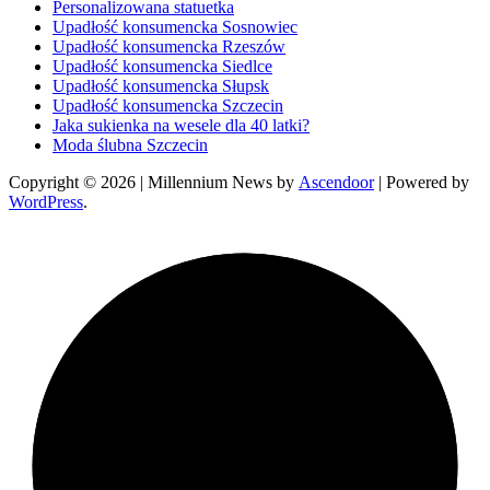
Personalizowana statuetka
Upadłość konsumencka Sosnowiec
Upadłość konsumencka Rzeszów
Upadłość konsumencka Siedlce
Upadłość konsumencka Słupsk
Upadłość konsumencka Szczecin
Jaka sukienka na wesele dla 40 latki?
Moda ślubna Szczecin
Copyright © 2026
| Millennium News by
Ascendoor
| Powered by
WordPress
.