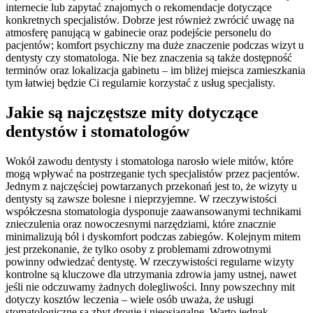
internecie lub zapytać znajomych o rekomendacje dotyczące
konkretnych specjalistów. Dobrze jest również zwrócić uwagę na
atmosferę panującą w gabinecie oraz podejście personelu do
pacjentów; komfort psychiczny ma duże znaczenie podczas wizyt u
dentysty czy stomatologa. Nie bez znaczenia są także dostępność
terminów oraz lokalizacja gabinetu – im bliżej miejsca zamieszkania
tym łatwiej będzie Ci regularnie korzystać z usług specjalisty.
Jakie są najczęstsze mity dotyczące
dentystów i stomatologów
Wokół zawodu dentysty i stomatologa narosło wiele mitów, które
mogą wpływać na postrzeganie tych specjalistów przez pacjentów.
Jednym z najczęściej powtarzanych przekonań jest to, że wizyty u
dentysty są zawsze bolesne i nieprzyjemne. W rzeczywistości
współczesna stomatologia dysponuje zaawansowanymi technikami
znieczulenia oraz nowoczesnymi narzędziami, które znacznie
minimalizują ból i dyskomfort podczas zabiegów. Kolejnym mitem
jest przekonanie, że tylko osoby z problemami zdrowotnymi
powinny odwiedzać dentystę. W rzeczywistości regularne wizyty
kontrolne są kluczowe dla utrzymania zdrowia jamy ustnej, nawet
jeśli nie odczuwamy żadnych dolegliwości. Inny powszechny mit
dotyczy kosztów leczenia – wiele osób uważa, że usługi
stomatologiczne są zbyt drogie i nieosiągalne. Warto jednak