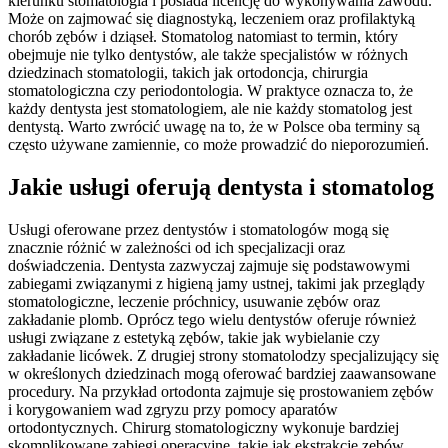
kierunku stomatologia i posiada licencję do wykonywania zawodu.
Może on zajmować się diagnostyką, leczeniem oraz profilaktyką
chorób zębów i dziąseł. Stomatolog natomiast to termin, który
obejmuje nie tylko dentystów, ale także specjalistów w różnych
dziedzinach stomatologii, takich jak ortodoncja, chirurgia
stomatologiczna czy periodontologia. W praktyce oznacza to, że
każdy dentysta jest stomatologiem, ale nie każdy stomatolog jest
dentystą. Warto zwrócić uwagę na to, że w Polsce oba terminy są
często używane zamiennie, co może prowadzić do nieporozumień.
Jakie usługi oferują dentysta i stomatolog
Usługi oferowane przez dentystów i stomatologów mogą się
znacznie różnić w zależności od ich specjalizacji oraz
doświadczenia. Dentysta zazwyczaj zajmuje się podstawowymi
zabiegami związanymi z higieną jamy ustnej, takimi jak przeglądy
stomatologiczne, leczenie próchnicy, usuwanie zębów oraz
zakładanie plomb. Oprócz tego wielu dentystów oferuje również
usługi związane z estetyką zębów, takie jak wybielanie czy
zakładanie licówek. Z drugiej strony stomatolodzy specjalizujący się
w określonych dziedzinach mogą oferować bardziej zaawansowane
procedury. Na przykład ortodonta zajmuje się prostowaniem zębów
i korygowaniem wad zgryzu przy pomocy aparatów
ortodontycznych. Chirurg stomatologiczny wykonuje bardziej
skomplikowane zabiegi operacyjne, takie jak ekstrakcje zębów