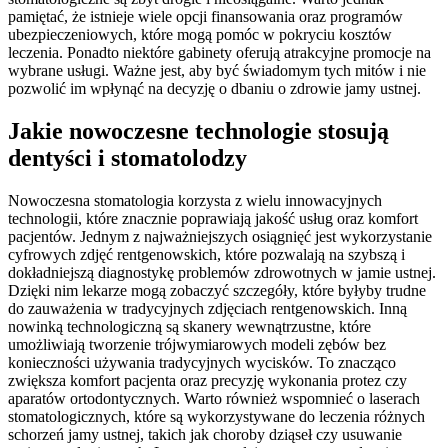
pamiętać, że istnieje wiele opcji finansowania oraz programów
ubezpieczeniowych, które mogą pomóc w pokryciu kosztów
leczenia. Ponadto niektóre gabinety oferują atrakcyjne promocje na
wybrane usługi. Ważne jest, aby być świadomym tych mitów i nie
pozwolić im wpłynąć na decyzję o dbaniu o zdrowie jamy ustnej.
Jakie nowoczesne technologie stosują
dentyści i stomatolodzy
Nowoczesna stomatologia korzysta z wielu innowacyjnych
technologii, które znacznie poprawiają jakość usług oraz komfort
pacjentów. Jednym z najważniejszych osiągnięć jest wykorzystanie
cyfrowych zdjęć rentgenowskich, które pozwalają na szybszą i
dokładniejszą diagnostykę problemów zdrowotnych w jamie ustnej.
Dzięki nim lekarze mogą zobaczyć szczegóły, które byłyby trudne
do zauważenia w tradycyjnych zdjęciach rentgenowskich. Inną
nowinką technologiczną są skanery wewnątrzustne, które
umożliwiają tworzenie trójwymiarowych modeli zębów bez
konieczności używania tradycyjnych wycisków. To znacząco
zwiększa komfort pacjenta oraz precyzję wykonania protez czy
aparatów ortodontycznych. Warto również wspomnieć o laserach
stomatologicznych, które są wykorzystywane do leczenia różnych
schorzeń jamy ustnej, takich jak choroby dziąseł czy usuwanie