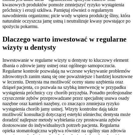
kwasowych produktów pomoże zmniejszyć ryzyko wystąpienia
próchnicy i erozji szkliwa. Pamiętaj również o regularnym
nawodnieniu organizmu; picie wody wspiera produkcję śliny, która
naturalnie oczyszcza jamę ustną i neutralizuje kwasy powstające po
spożyciu pokarmu.
Dlaczego warto inwestować w regularne
wizyty u dentysty
Inwestowanie w regularne wizyty u dentysty to kluczowy element
dbania o zdrowie jamy ustnej oraz ogólnego samopoczucia.
Regularne kontrole pozwalają na wczesne wykrywanie problemów
zdrowotnych zanim staną się one poważniejsze i bardziej kosztowne
w leczeniu. Dentysta ma możliwość oceny stanu uzębienia oraz
dziąseł pacjenta, co pozwala na szybką interwencję w przypadku
wystąpienia próchnicy czy chorób przyzębia. Ponadto profesjonalne
czyszczenie zębów przeprowadzane przez specjalistę usuwa osady
nazębne oraz kamień nazębny, co znacząco zmniejsza ryzyko
wystąpienia chorób jamy ustnej. Wizyty kontrolne dają także
możliwość konsultacji dotyczącej estetyki uśmiechu; dentysta może
doradzić najlepsze metody wybielania czy prostowania zębów
dostosowane do indywidualnych potrzeb pacjenta. Regularna
opieka stomatologiczna wpływa również na ogólny stan zdrowia