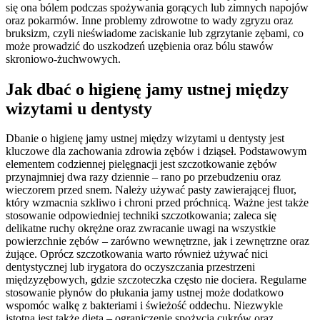
się ona bólem podczas spożywania gorących lub zimnych napojów
oraz pokarmów. Inne problemy zdrowotne to wady zgryzu oraz
bruksizm, czyli nieświadome zaciskanie lub zgrzytanie zębami, co
może prowadzić do uszkodzeń uzębienia oraz bólu stawów
skroniowo-żuchwowych.
Jak dbać o higienę jamy ustnej między
wizytami u dentysty
Dbanie o higienę jamy ustnej między wizytami u dentysty jest
kluczowe dla zachowania zdrowia zębów i dziąseł. Podstawowym
elementem codziennej pielęgnacji jest szczotkowanie zębów
przynajmniej dwa razy dziennie – rano po przebudzeniu oraz
wieczorem przed snem. Należy używać pasty zawierającej fluor,
który wzmacnia szkliwo i chroni przed próchnicą. Ważne jest także
stosowanie odpowiedniej techniki szczotkowania; zaleca się
delikatne ruchy okrężne oraz zwracanie uwagi na wszystkie
powierzchnie zębów – zarówno wewnętrzne, jak i zewnętrzne oraz
żujące. Oprócz szczotkowania warto również używać nici
dentystycznej lub irygatora do oczyszczania przestrzeni
międzyzębowych, gdzie szczoteczka często nie dociera. Regularne
stosowanie płynów do płukania jamy ustnej może dodatkowo
wspomóc walkę z bakteriami i świeżość oddechu. Niezwykle
istotna jest także dieta – ograniczenie spożycia cukrów oraz