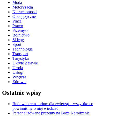
Moda
Motoryzacja
Nieruchomości
Obcojęzyczne
Praca
Prawo
Przemysł
Rolnictwo
Sklepy
Sport
Technologia
Transport
Turystyka
Ukryte Zajawki
Uroda
Usługi
Wnętrza
Zdrowie
Ostatnie wpisy
Budowa krematorium dla zwierząt – wszystko co
powinniśmy o niej wiedzieć
Personalizowane prezenty na Boże Narodzenie