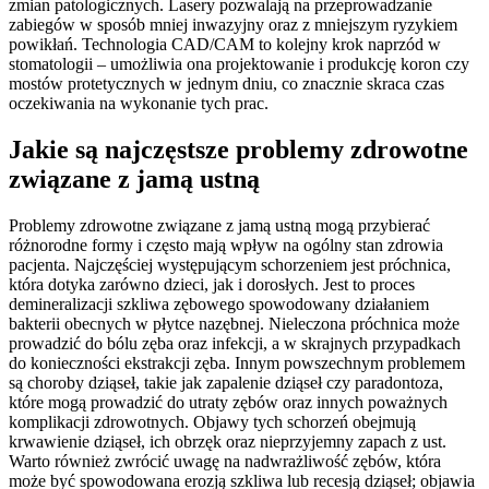
zmian patologicznych. Lasery pozwalają na przeprowadzanie
zabiegów w sposób mniej inwazyjny oraz z mniejszym ryzykiem
powikłań. Technologia CAD/CAM to kolejny krok naprzód w
stomatologii – umożliwia ona projektowanie i produkcję koron czy
mostów protetycznych w jednym dniu, co znacznie skraca czas
oczekiwania na wykonanie tych prac.
Jakie są najczęstsze problemy zdrowotne
związane z jamą ustną
Problemy zdrowotne związane z jamą ustną mogą przybierać
różnorodne formy i często mają wpływ na ogólny stan zdrowia
pacjenta. Najczęściej występującym schorzeniem jest próchnica,
która dotyka zarówno dzieci, jak i dorosłych. Jest to proces
demineralizacji szkliwa zębowego spowodowany działaniem
bakterii obecnych w płytce nazębnej. Nieleczona próchnica może
prowadzić do bólu zęba oraz infekcji, a w skrajnych przypadkach
do konieczności ekstrakcji zęba. Innym powszechnym problemem
są choroby dziąseł, takie jak zapalenie dziąseł czy paradontoza,
które mogą prowadzić do utraty zębów oraz innych poważnych
komplikacji zdrowotnych. Objawy tych schorzeń obejmują
krwawienie dziąseł, ich obrzęk oraz nieprzyjemny zapach z ust.
Warto również zwrócić uwagę na nadwrażliwość zębów, która
może być spowodowana erozją szkliwa lub recesją dziąseł; objawia