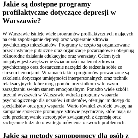
Jakie są dostępne programy
profilaktyczne dotyczące depresji w
Warszawie?
W Warszawie istnieje wiele programów profilaktycznych mających
na celu zapobieganie depresji oraz wspieranie zdrowia
psychicznego mieszkańców. Programy te często są organizowane
przez instytucje publiczne oraz organizacje pozarządowe i obejmują
różnorodne działania edukacyjne oraz warsztaty. Celem tych
inicjatyw jest zwiększenie świadomości na temat zdrowia
psychicznego oraz dostarczenie narzędzi do radzenia sobie ze
stresem i emocjami. W ramach takich programów prowadzone są
szkolenia dotyczące umiejętności interpersonalnych oraz technik
relaksacyjnych, które mogą pomóc uczestnikom w lepszym
zarządzaniu swoim stanem emocjonalnym. Ponadto wiele szkół i
uczelni wyższych w Warszawie wdraża programy wsparcia
psychologicznego dla uczniów i studentów, oferując im dostęp do
specjalistów oraz grup wsparcia. Warto również zwrócić uwagę na
kampanie społeczne promujące zdrowie psychiczne, które mają na
celu przełamywanie stereotypów związanych z depresją oraz
zachęcanie ludzi do otwartego mówienia o swoich problemach.
Jakie są metody samopomocy dla osób z