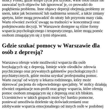
stolicy Polski, gdzie tempo życia jest szybkie, wiele osób może nie
zauważać tych objawów lub ignorować je, co prowadzi do
pogłębienia problemu. Inne objawy depresji obejmują problemy ze
snem, takie jak bezsenność lub nadmierna senność, a także zmiany
apetytu, które mogą prowadzić do utraty lub przyrostu masy ciała.
Warto również zwrócić uwagę na trudności w koncentracji oraz
podejmowaniu decyzji. W Warszawie dostępne są różne formy
wsparcia psychologicznego i terapeutycznego, które mogą pomóc
osobom zmagającym się z tymi objawami.
Gdzie szukać pomocy w Warszawie dla
osób z depresją?
Warszawa oferuje wiele możliwości wsparcia dla osób
borykających się z depresją. Istnieje wiele ośrodków zdrowia
psychicznego oraz prywatnych gabinetów psychologicznych i
psychiatrycznych, gdzie można uzyskać profesjonalną pomoc.
Warto zacząć od wizyty u lekarza rodzinnego, który może
skierować pacjenta do odpowiedniego specjalisty. W stolicy działają
również organizacje non-profit oraz grupy wsparcia, które oferują
pomoc osobom zmagającym się z depresją oraz ich bliskim.
Uczestnictwo w takich grupach może być bardzo pomocne,
ponieważ umożliwia dzielenie się doświadczeniami oraz
zdobywanie wsparcia emocjonalnego od innych osób w podobnej