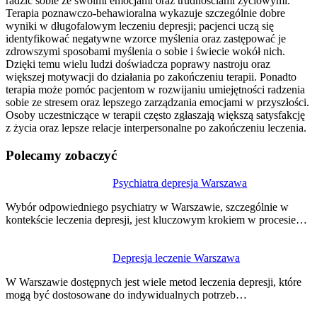
radzić sobie ze swoimi emocjami oraz trudnościami życiowymi.
Terapia poznawczo-behawioralna wykazuje szczególnie dobre
wyniki w długofalowym leczeniu depresji; pacjenci uczą się
identyfikować negatywne wzorce myślenia oraz zastępować je
zdrowszymi sposobami myślenia o sobie i świecie wokół nich.
Dzięki temu wielu ludzi doświadcza poprawy nastroju oraz
większej motywacji do działania po zakończeniu terapii. Ponadto
terapia może pomóc pacjentom w rozwijaniu umiejętności radzenia
sobie ze stresem oraz lepszego zarządzania emocjami w przyszłości.
Osoby uczestniczące w terapii często zgłaszają większą satysfakcję
z życia oraz lepsze relacje interpersonalne po zakończeniu leczenia.
Polecamy zobaczyć
Nawigacja
Psychiatra depresja Warszawa
wpisu
Wybór odpowiedniego psychiatry w Warszawie, szczególnie w
kontekście leczenia depresji, jest kluczowym krokiem w procesie…
Depresja leczenie Warszawa
W Warszawie dostępnych jest wiele metod leczenia depresji, które
mogą być dostosowane do indywidualnych potrzeb…