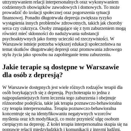
utrzymywaniem relacji interpersonalnych oraz wykonywaniem
codziennych obowiązków zawodowych i domowych. To może
prowadzić do izolacji społecznej oraz pogorszenia sytuacji
finansowej. Ponadto długotrwała depresja zwiększa ryzyko
wystąpienia innych problemów zdrowotnych, takich jak choroby
serca czy cukrzyca. Osoby zmagające się z tym zaburzeniem mogą
również mieć skłonności do nadużywania substancji
psychoaktywnych jako formy ucieczki od rzeczywistości. W
Warszawie istnieje potrzeba większej edukacji społeczeństwa na
temat skutków długotrwałej depresji oraz promowania zdrowego
stylu życia jako sposobu na zapobieganie temu zaburzeniu.
Jakie terapie są dostępne w Warszawie
dla osób z depresją?
W Warszawie dostępnych jest wiele różnych rodzajów terapii dla
osób borykających się z depresją. Psychoterapia to jedna z
najpopularniejszych form leczenia tego zaburzenia i obejmuje
różnorodne podejścia, takie jak terapia poznawczo-behawioralna
czy terapia interpersonalna. Terapia poznawczo-behawioralna
koncentruje się na identyfikowaniu negatywnych wzorców
myślenia oraz ich modyfikacji, co może przynieść ulgę osobom
cierpiącym na depresję. Z kolei terapia interpersonalna skupia się na
poprawie relacji międzyludzkich i komunikacji z innymi ludźmi.