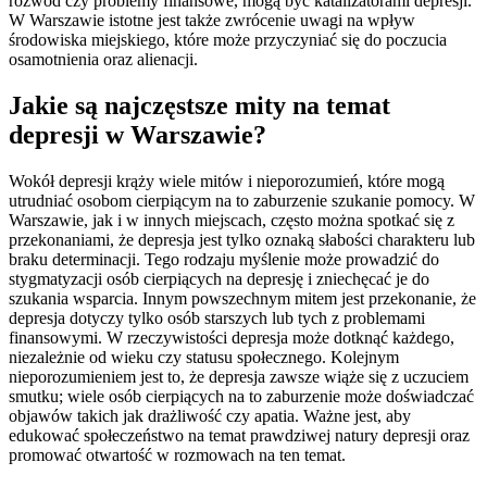
rozwód czy problemy finansowe, mogą być katalizatorami depresji.
W Warszawie istotne jest także zwrócenie uwagi na wpływ
środowiska miejskiego, które może przyczyniać się do poczucia
osamotnienia oraz alienacji.
Jakie są najczęstsze mity na temat
depresji w Warszawie?
Wokół depresji krąży wiele mitów i nieporozumień, które mogą
utrudniać osobom cierpiącym na to zaburzenie szukanie pomocy. W
Warszawie, jak i w innych miejscach, często można spotkać się z
przekonaniami, że depresja jest tylko oznaką słabości charakteru lub
braku determinacji. Tego rodzaju myślenie może prowadzić do
stygmatyzacji osób cierpiących na depresję i zniechęcać je do
szukania wsparcia. Innym powszechnym mitem jest przekonanie, że
depresja dotyczy tylko osób starszych lub tych z problemami
finansowymi. W rzeczywistości depresja może dotknąć każdego,
niezależnie od wieku czy statusu społecznego. Kolejnym
nieporozumieniem jest to, że depresja zawsze wiąże się z uczuciem
smutku; wiele osób cierpiących na to zaburzenie może doświadczać
objawów takich jak drażliwość czy apatia. Ważne jest, aby
edukować społeczeństwo na temat prawdziwej natury depresji oraz
promować otwartość w rozmowach na ten temat.