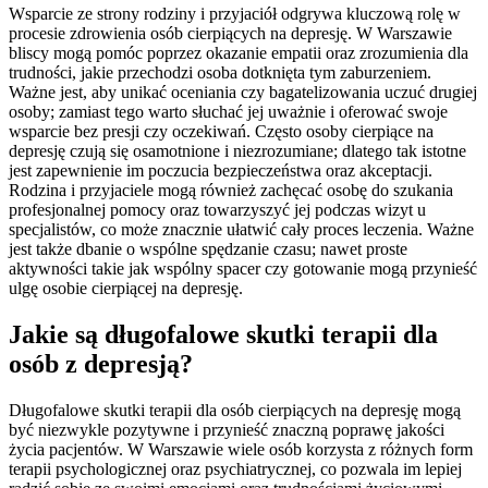
Wsparcie ze strony rodziny i przyjaciół odgrywa kluczową rolę w
procesie zdrowienia osób cierpiących na depresję. W Warszawie
bliscy mogą pomóc poprzez okazanie empatii oraz zrozumienia dla
trudności, jakie przechodzi osoba dotknięta tym zaburzeniem.
Ważne jest, aby unikać oceniania czy bagatelizowania uczuć drugiej
osoby; zamiast tego warto słuchać jej uważnie i oferować swoje
wsparcie bez presji czy oczekiwań. Często osoby cierpiące na
depresję czują się osamotnione i niezrozumiane; dlatego tak istotne
jest zapewnienie im poczucia bezpieczeństwa oraz akceptacji.
Rodzina i przyjaciele mogą również zachęcać osobę do szukania
profesjonalnej pomocy oraz towarzyszyć jej podczas wizyt u
specjalistów, co może znacznie ułatwić cały proces leczenia. Ważne
jest także dbanie o wspólne spędzanie czasu; nawet proste
aktywności takie jak wspólny spacer czy gotowanie mogą przynieść
ulgę osobie cierpiącej na depresję.
Jakie są długofalowe skutki terapii dla
osób z depresją?
Długofalowe skutki terapii dla osób cierpiących na depresję mogą
być niezwykle pozytywne i przynieść znaczną poprawę jakości
życia pacjentów. W Warszawie wiele osób korzysta z różnych form
terapii psychologicznej oraz psychiatrycznej, co pozwala im lepiej