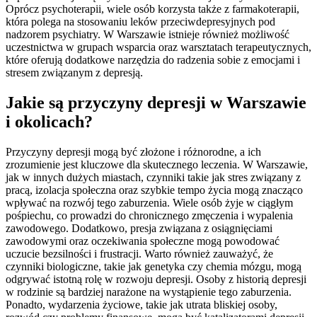
Oprócz psychoterapii, wiele osób korzysta także z farmakoterapii,
która polega na stosowaniu leków przeciwdepresyjnych pod
nadzorem psychiatry. W Warszawie istnieje również możliwość
uczestnictwa w grupach wsparcia oraz warsztatach terapeutycznych,
które oferują dodatkowe narzędzia do radzenia sobie z emocjami i
stresem związanym z depresją.
Jakie są przyczyny depresji w Warszawie
i okolicach?
Przyczyny depresji mogą być złożone i różnorodne, a ich
zrozumienie jest kluczowe dla skutecznego leczenia. W Warszawie,
jak w innych dużych miastach, czynniki takie jak stres związany z
pracą, izolacja społeczna oraz szybkie tempo życia mogą znacząco
wpływać na rozwój tego zaburzenia. Wiele osób żyje w ciągłym
pośpiechu, co prowadzi do chronicznego zmęczenia i wypalenia
zawodowego. Dodatkowo, presja związana z osiągnięciami
zawodowymi oraz oczekiwania społeczne mogą powodować
uczucie bezsilności i frustracji. Warto również zauważyć, że
czynniki biologiczne, takie jak genetyka czy chemia mózgu, mogą
odgrywać istotną rolę w rozwoju depresji. Osoby z historią depresji
w rodzinie są bardziej narażone na wystąpienie tego zaburzenia.
Ponadto, wydarzenia życiowe, takie jak utrata bliskiej osoby,