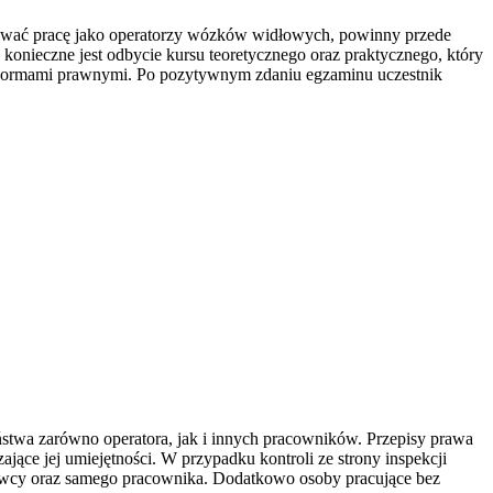
nuować pracę jako operatorzy wózków widłowych, powinny przede
onieczne jest odbycie kursu teoretycznego oraz praktycznego, który
 normami prawnymi. Po pozytywnym zdaniu egzaminu uczestnik
ństwa zarówno operatora, jak i innych pracowników. Przepisy prawa
jące jej umiejętności. W przypadku kontroli ze strony inspekcji
wcy oraz samego pracownika. Dodatkowo osoby pracujące bez