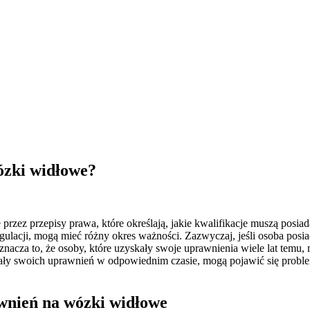
ózki widłowe?
ez przepisy prawa, które określają, jakie kwalifikacje muszą posiad
ulacji, mogą mieć różny okres ważności. Zazwyczaj, jeśli osoba pos
oznacza to, że osoby, które uzyskały swoje uprawnienia wiele lat tem
owały swoich uprawnień w odpowiednim czasie, mogą pojawić się prob
awnień na wózki widłowe