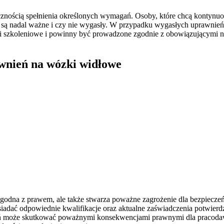
ecznością spełnienia określonych wymagań. Osoby, które chcą konty
są nadal ważne i czy nie wygasły. W przypadku wygasłych uprawnień k
dki szkoleniowe i powinny być prowadzone zgodnie z obowiązującymi
wnień na wózki widłowe
zgodna z prawem, ale także stwarza poważne zagrożenie dla bezpiecze
adać odpowiednie kwalifikacje oraz aktualne zaświadczenia potwierdza
ień może skutkować poważnymi konsekwencjami prawnymi dla pracoda