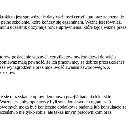
rokiem jest sprawdzenie daty ważności certyfikatu oraz zapoznanie
ełne szkolenie, które kończy się egzaminem. Ważne jest również,
aminu uczestnik otrzymuje nowe uprawnienia, które będą ważne przez
torów posiadanie ważnych certyfikatów otwiera drzwi do wielu
 ponieważ mają pewność, że ich pracownicy są dobrze przeszkoleni i
lepsze wynagrodzenie oraz możliwość awansu zawodowego. Z
kosztów.
ię o uzyskanie uprawnień muszą przejść badania lekarskie
ażne jest, aby operatorzy byli świadomi swoich ograniczeń
drowotnych mogą być konieczne dodatkowe badania lub konsultacje ze
eczeństwo nie tylko sobie, ale także innym pracownikom oraz