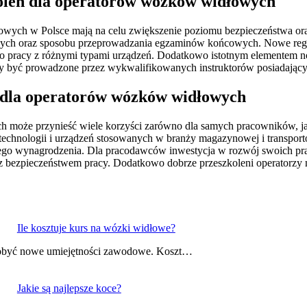
koleń dla operatorów wózków widłowych
wych w Polsce mają na celu zwiększenie poziomu bezpieczeństwa oraz
ych oraz sposobu przeprowadzania egzaminów końcowych. Nowe regula
 do pracy z różnymi typami urządzeń. Dodatkowo istotnym elementem 
y być prowadzone przez wykwalifikowanych instruktorów posiadającyc
 dla operatorów wózków widłowych
może przynieść wiele korzyści zarówno dla samych pracowników, ja
echnologii i urządzeń stosowanych w branży magazynowej i transporto
pszego wynagrodzenia. Dla pracodawców inwestycja w rozwój swoich pr
z bezpieczeństwem pracy. Dodatkowo dobrze przeszkoleni operatorzy 
Ile kosztuje kurs na wózki widłowe?
dobyć nowe umiejętności zawodowe. Koszt…
Jakie są najlepsze koce?