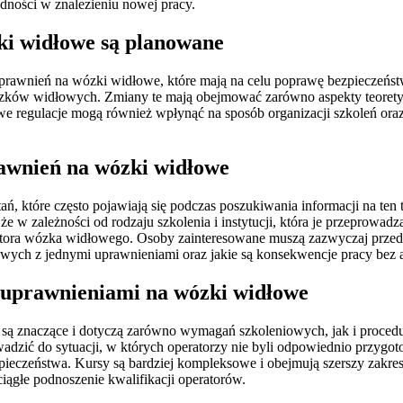
dności w znalezieniu nowej pracy.
ki widłowe są planowane
uprawnień na wózki widłowe, które mają na celu poprawę bezpieczeńs
ków widłowych. Zmiany te mają obejmować zarówno aspekty teoretycz
 regulacje mogą również wpłynąć na sposób organizacji szkoleń oraz 
rawnień na wózki widłowe
 które często pojawiają się podczas poszukiwania informacji na ten t
e w zależności od rodzaju szkolenia i instytucji, która je przeprowadz
atora wózka widłowego. Osoby zainteresowane muszą zazwyczaj przedst
ych z jednymi uprawnieniami oraz jakie są konsekwencje pracy bez a
i uprawnieniami na wózki widłowe
 znaczące i dotyczą zarówno wymagań szkoleniowych, jak i procedur 
dzić do sytuacji, w których operatorzy nie byli odpowiednio przygo
pieczeństwa. Kursy są bardziej kompleksowe i obejmują szerszy zakre
ągłe podnoszenie kwalifikacji operatorów.