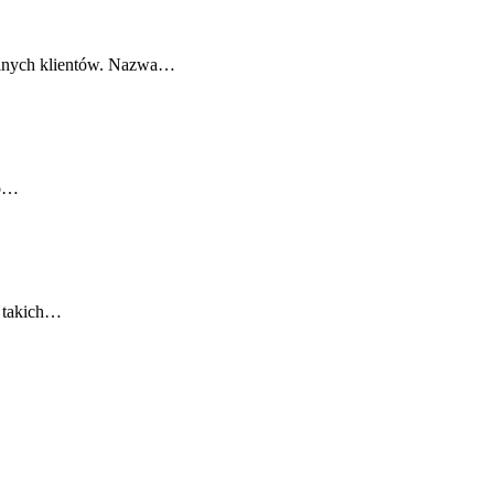
jalnych klientów. Nazwa…
to…
e takich…