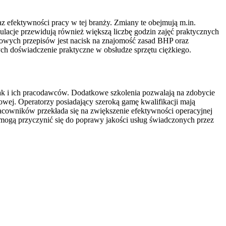
 efektywności pracy w tej branży. Zmiany te obejmują m.in.
cje przewidują również większą liczbę godzin zajęć praktycznych
nowych przepisów jest nacisk na znajomość zasad BHP oraz
h doświadczenie praktyczne w obsłudze sprzętu ciężkiego.
k i ich pracodawców. Dodatkowe szkolenia pozwalają na zdobycie
wej. Operatorzy posiadający szeroką gamę kwalifikacji mają
acowników przekłada się na zwiększenie efektywności operacyjnej
mogą przyczynić się do poprawy jakości usług świadczonych przez