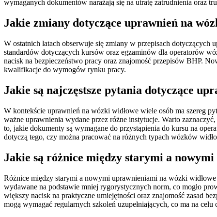
wymaganych dokumentów narażają się na utratę zatrudnienia oraz tru
Jakie zmiany dotyczące uprawnień na wóz
W ostatnich latach obserwuje się zmiany w przepisach dotyczących 
standardów dotyczących kursów oraz egzaminów dla operatorów wóz
nacisk na bezpieczeństwo pracy oraz znajomość przepisów BHP. Nowe
kwalifikacje do wymogów rynku pracy.
Jakie są najczęstsze pytania dotyczące up
W kontekście uprawnień na wózki widłowe wiele osób ma szereg pytań,
ważne uprawnienia wydane przez różne instytucje. Warto zaznaczyć, ż
to, jakie dokumenty są wymagane do przystąpienia do kursu na oper
dotyczą tego, czy można pracować na różnych typach wózków widłow
Jakie są różnice między starymi a nowym
Różnice między starymi a nowymi uprawnieniami na wózki widłowe są
wydawane na podstawie mniej rygorystycznych norm, co mogło prowa
większy nacisk na praktyczne umiejętności oraz znajomość zasad bez
mogą wymagać regularnych szkoleń uzupełniających, co ma na celu ci