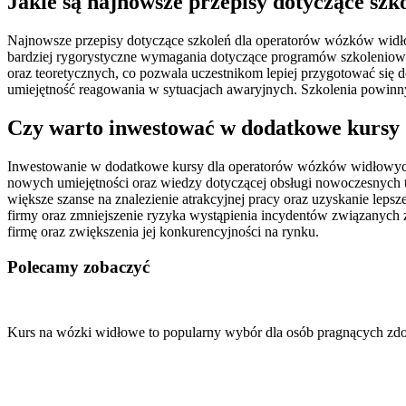
Jakie są najnowsze przepisy dotyczące sz
Najnowsze przepisy dotyczące szkoleń dla operatorów wózków widło
bardziej rygorystyczne wymagania dotyczące programów szkoleniow
oraz teoretycznych, co pozwala uczestnikom lepiej przygotować się
umiejętność reagowania w sytuacjach awaryjnych. Szkolenia powinn
Czy warto inwestować w dodatkowe kursy
Inwestowanie w dodatkowe kursy dla operatorów wózków widłowych 
nowych umiejętności oraz wiedzy dotyczącej obsługi nowoczesnych t
większe szanse na znalezienie atrakcyjnej pracy oraz uzyskanie le
firmy oraz zmniejszenie ryzyka wystąpienia incydentów związanych 
firmę oraz zwiększenia jej konkurencyjności na rynku.
Polecamy zobaczyć
Nawigacja
wpisu
Kurs na wózki widłowe to popularny wybór dla osób pragnących z