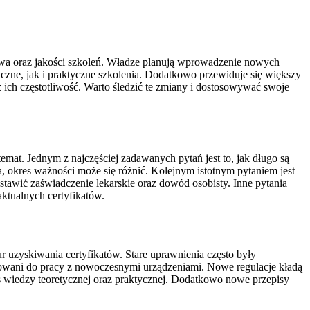
twa oraz jakości szkoleń. Władze planują wprowadzenie nowych
ne, jak i praktyczne szkolenia. Dodatkowo przewiduje się większy
ich częstotliwość. Warto śledzić te zmiany i dostosowywać swoje
emat. Jednym z najczęściej zadawanych pytań jest to, jak długo są
a, okres ważności może się różnić. Kolejnym istotnym pytaniem jest
awić zaświadczenie lekarskie oraz dowód osobisty. Inne pytania
ktualnych certyfikatów.
uzyskiwania certyfikatów. Stare uprawnienia często były
towani do pracy z nowoczesnymi urządzeniami. Nowe regulacje kładą
s wiedzy teoretycznej oraz praktycznej. Dodatkowo nowe przepisy