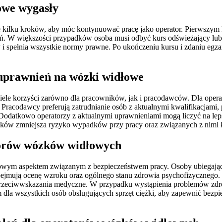
owe wygasły
 kilku kroków, aby móc kontynuować pracę jako operator. Pierwszym k
ń. W większości przypadków osoba musi odbyć kurs odświeżający lub p
 i spełnia wszystkie normy prawne. Po ukończeniu kursu i zdaniu egz
h uprawnień na wózki widłowe
iele korzyści zarówno dla pracowników, jak i pracodawców. Dla opera
Pracodawcy preferują zatrudnianie osób z aktualnymi kwalifikacjami,
. Dodatkowo operatorzy z aktualnymi uprawnieniami mogą liczyć na 
ków zmniejsza ryzyko wypadków przy pracy oraz związanych z nimi 
torów wózków widłowych
m aspektem związanym z bezpieczeństwem pracy. Osoby ubiegające s
ejmują ocenę wzroku oraz ogólnego stanu zdrowia psychofizycznego. W
iek przeciwwskazania medyczne. W przypadku wystąpienia problemów z
 dla wszystkich osób obsługujących sprzęt ciężki, aby zapewnić bezpi