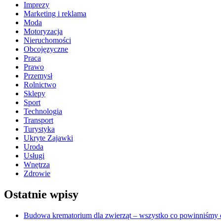
Imprezy
Marketing i reklama
Moda
Motoryzacja
Nieruchomości
Obcojęzyczne
Praca
Prawo
Przemysł
Rolnictwo
Sklepy
Sport
Technologia
Transport
Turystyka
Ukryte Zajawki
Uroda
Usługi
Wnętrza
Zdrowie
Ostatnie wpisy
Budowa krematorium dla zwierząt – wszystko co powinniśmy o