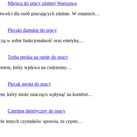
Miejsca do pracy zdalnej Warszawa
iwości dla osób pracujących zdalnie. W ostatnich…
Plecaki damskie do pracy
ączą w sobie funkcjonalność oraz estetykę.…
Torba męska na ramię do pracy
element, który wpływa na codzienny…
Plecak męski do pracy
ent, który może znacząco wpłynąć na komfort…
Catering dietetyczny do pracy
iele innych czynników sprawia, że często…