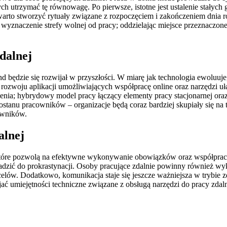
 utrzymać tę równowagę. Po pierwsze, istotne jest ustalenie stałych g
warto stworzyć rytuały związane z rozpoczęciem i zakończeniem dnia 
 wyznaczenie strefy wolnej od pracy; oddzielając miejsce przeznaczon
zdalnej
trend będzie się rozwijał w przyszłości. W miarę jak technologia ewoluu
ozwoju aplikacji umożliwiających współpracę online oraz narzędzi uł
nienia; hybrydowy model pracy łączący elementy pracy stacjonarnej ora
stanu pracowników – organizacje będą coraz bardziej skupiały się n
owników.
alnej
, które pozwolą na efektywne wykonywanie obowiązków oraz współprac
zić do prokrastynacji. Osoby pracujące zdalnie powinny również wyk
h celów. Dodatkowo, komunikacja staje się jeszcze ważniejsza w trybie
jać umiejętności techniczne związane z obsługą narzędzi do pracy zdaln