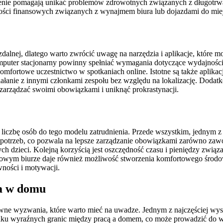
enie pomagają unikać problemów zdrowotnych związanych z długotrwa
ości finansowych związanych z wynajmem biura lub dojazdami do miej
dalnej, dlatego warto zwrócić uwagę na narzędzia i aplikacje, które 
mputer stacjonarny powinny spełniać wymagania dotyczące wydajności o
mfortowe uczestnictwo w spotkaniach online. Istotne są także aplikac
ziałanie z innymi członkami zespołu bez względu na lokalizację. Dod
zarządzać swoimi obowiązkami i uniknąć prokrastynacji.
 liczbę osób do tego modelu zatrudnienia. Przede wszystkim, jednym z
otrzeb, co pozwala na lepsze zarządzanie obowiązkami zarówno zawod
ych dzieci. Kolejną korzyścią jest oszczędność czasu i pieniędzy zwią
 domowym biurze daje również możliwość stworzenia komfortowego śro
ności i motywacji.
na w domu
ewne wyzwania, które warto mieć na uwadze. Jednym z najczęściej wys
ku wyraźnych granic między pracą a domem, co może prowadzić do wy