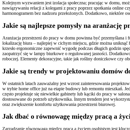
Kolejnym wyzwaniem jest izolacja społeczna; pracując w domu, moż
nawiązywaniu relacji z kolegami z pracy poprzez spotkania online cz
harmonogramem bez nadzoru przełożonych. Dodatkowo, niektóre oso
Jakie są najlepsze pomysły na aranżację p
Aranżacja przestrzeni do pracy w domu powinna być przemyślana i
lokalizację biura – najlepiej w cichym miejscu, gdzie można unikną
krzesło ergonomiczne zapewnić wygodę podczas długich godzin spędz
zaopatrzyć się w lampy biurkowe o regulowanej jasności. Dodatkowo 
roboczej. Elementy dekoracyjne, takie jak rośliny doniczkowe czy o
Jakie są trendy w projektowaniu domów do
W ostatnich latach zauważalny jest wzrost zainteresowania projekto
w trybie home office już na etapie budowy lub remontu mieszkań. 
często projektuje się niewielkie gabinety lub kąciki do pracy w salo
dostosowane do potrzeb użytkownika. Innym trendem jest wykorzysta
oraz zwiększenie komfortu użytkowania przestrzeni biurowej.
Jak dbać o równowagę między pracą a życ
Zarządzanie równowagą między pracą a życiem osobistym jest klucz