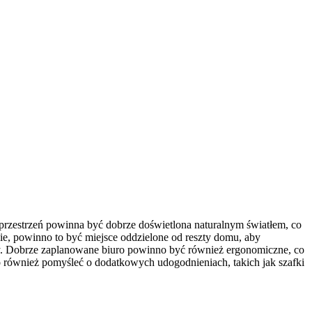
zestrzeń powinna być dobrze doświetlona naturalnym światłem, co
ie, powinno to być miejsce oddzielone od reszty domu, aby
acy. Dobrze zaplanowane biuro powinno być również ergonomiczne, co
o również pomyśleć o dodatkowych udogodnieniach, takich jak szafki