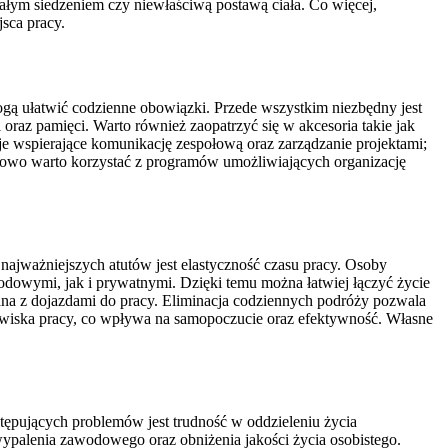
łym siedzeniem czy niewłaściwą postawą ciała. Co więcej,
sca pracy.
mogą ułatwić codzienne obowiązki. Przede wszystkim niezbędny jest
raz pamięci. Warto również zaopatrzyć się w akcesoria takie jak
je wspierające komunikację zespołową oraz zarządzanie projektami;
atkowo warto korzystać z programów umożliwiających organizację
 najważniejszych atutów jest elastyczność czasu pracy. Osoby
owymi, jak i prywatnymi. Dzięki temu można łatwiej łączyć życie
zana z dojazdami do pracy. Eliminacja codziennych podróży pozwala
dowiska pracy, co wpływa na samopoczucie oraz efektywność. Własne
tępujących problemów jest trudność w oddzieleniu życia
palenia zawodowego oraz obniżenia jakości życia osobistego.