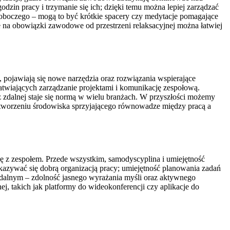
odzin pracy i trzymanie się ich; dzięki temu można lepiej zarządzać
roboczego – mogą to być krótkie spacery czy medytacje pomagające
e na obowiązki zawodowe od przestrzeni relaksacyjnej można łatwiej
je, pojawiają się nowe narzędzia oraz rozwiązania wspierające
atwiających zarządzanie projektami i komunikację zespołową.
z zdalnej staje się normą w wielu branżach. W przyszłości możemy
a tworzeniu środowiska sprzyjającego równowadze między pracą a
ę z zespołem. Przede wszystkim, samodyscyplina i umiejętność
azywać się dobrą organizacją pracy; umiejętność planowania zadań
 zdalnym – zdolność jasnego wyrażania myśli oraz aktywnego
ej, takich jak platformy do wideokonferencji czy aplikacje do