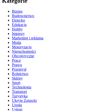
Kategorie
Biznes
Budownictwo
Dziecko
Edukacja
Hobby
Imprezy
Marketing i reklama
Moda
Motoryzacja
Nieruchomości
Obcojęzyczne
Praca
Prawo
Przemysł
Rolnictwo
Sklepy
Sport
Technologia
Transport
Turystyka
Ukryte Zajawki
Uroda
Usługi