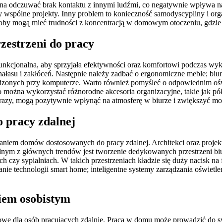
na odczuwać brak kontaktu z innymi ludźmi, co negatywnie wpływa n
y wspólne projekty. Inny problem to konieczność samodyscypliny i orga
by mogą mieć trudności z koncentracją w domowym otoczeniu, gdzie 
rzestrzeni do pracy
 funkcjonalna, aby sprzyjała efektywności oraz komfortowi podczas 
ć hałasu i zakłóceń. Następnie należy zadbać o ergonomiczne meble; b
onych przy komputerze. Warto również pomyśleć o odpowiednim oświetl
można wykorzystać różnorodne akcesoria organizacyjne, takie jak pół
brazy, mogą pozytywnie wpłynąć na atmosferę w biurze i zwiększyć mo
 pracy zdalnej
waniem domów dostosowanych do pracy zdalnej. Architekci oraz projekt
Jednym z głównych trendów jest tworzenie dedykowanych przestrzeni 
nach czy sypialniach. W takich przestrzeniach kładzie się duży nacisk 
nie technologii smart home; inteligentne systemy zarządzania oświet
iem osobistym
owe dla osób pracujących zdalnie. Praca w domu może prowadzić do 