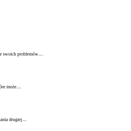
anie swoich problemów…
które może…
kania drugiej…