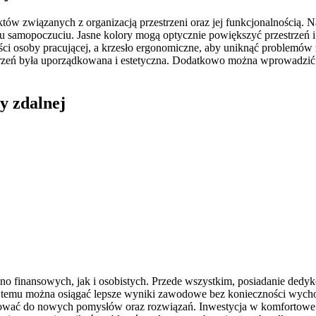
ów związanych z organizacją przestrzeni oraz jej funkcjonalnością.
mu samopoczuciu. Jasne kolory mogą optycznie powiększyć przestrzeń i 
ci osoby pracującej, a krzesło ergonomiczne, aby uniknąć problemó
estrzeń była uporządkowana i estetyczna. Dodatkowo można wprowadzić 
y zdalnej
o finansowych, jak i osobistych. Przede wszystkim, posiadanie dedyko
temu można osiągać lepsze wyniki zawodowe bez konieczności wycho
irować do nowych pomysłów oraz rozwiązań. Inwestycja w komfortowe