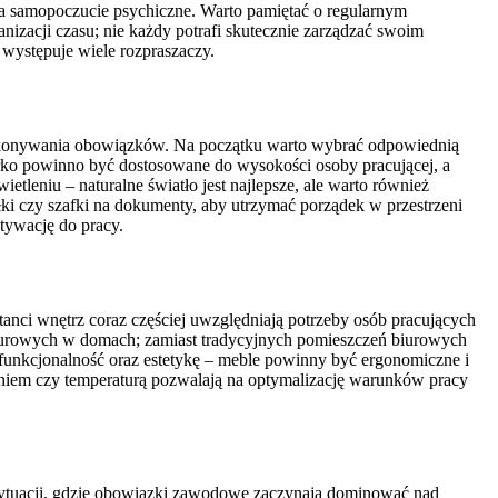
a samopoczucie psychiczne. Warto pamiętać o regularnym
nizacji czasu; nie każdy potrafi skutecznie zarządzać swoim
występuje wiele rozpraszaczy.
wykonywania obowiązków. Na początku warto wybrać odpowiednią
iurko powinno być dostosowane do wysokości osoby pracującej, a
eniu – naturalne światło jest najlepsze, ale warto również
ki czy szafki na dokumenty, aby utrzymać porządek w przestrzeni
tywację do pracy.
anci wnętrz coraz częściej uwzględniają potrzeby osób pracujących
biurowych w domach; zamiast tradycyjnych pomieszczeń biurowych
na funkcjonalność oraz estetykę – meble powinny być ergonomiczne i
leniem czy temperaturą pozwalają na optymalizację warunków pracy
sytuacji, gdzie obowiązki zawodowe zaczynają dominować nad