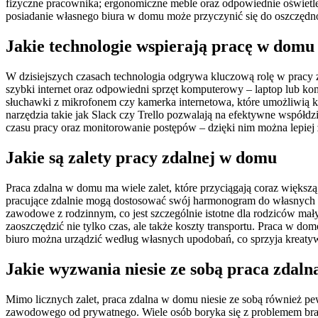
fizyczne pracownika; ergonomiczne meble oraz odpowiednie oświetl
posiadanie własnego biura w domu może przyczynić się do oszczędn
Jakie technologie wspierają pracę w domu
W dzisiejszych czasach technologia odgrywa kluczową rolę w pracy z
szybki internet oraz odpowiedni sprzęt komputerowy – laptop lub ko
słuchawki z mikrofonem czy kamerka internetowa, które umożliwią ko
narzędzia takie jak Slack czy Trello pozwalają na efektywne współd
czasu pracy oraz monitorowanie postępów – dzięki nim można lepiej 
Jakie są zalety pracy zdalnej w domu
Praca zdalna w domu ma wiele zalet, które przyciągają coraz większą
pracujące zdalnie mogą dostosować swój harmonogram do własnych p
zawodowe z rodzinnym, co jest szczególnie istotne dla rodziców mał
zaoszczędzić nie tylko czas, ale także koszty transportu. Praca w
biuro można urządzić według własnych upodobań, co sprzyja kreatyw
Jakie wyzwania niesie ze sobą praca zdal
Mimo licznych zalet, praca zdalna w domu niesie ze sobą również p
zawodowego od prywatnego. Wiele osób boryka się z problemem bra