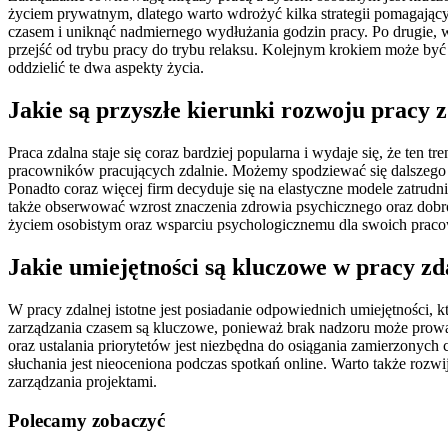
życiem prywatnym, dlatego warto wdrożyć kilka strategii pomagających
czasem i uniknąć nadmiernego wydłużania godzin pracy. Po drugie, 
przejść od trybu pracy do trybu relaksu. Kolejnym krokiem może być
oddzielić te dwa aspekty życia.
Jakie są przyszłe kierunki rozwoju pracy 
Praca zdalna staje się coraz bardziej popularna i wydaje się, że ten 
pracowników pracujących zdalnie. Możemy spodziewać się dalszego r
Ponadto coraz więcej firm decyduje się na elastyczne modele zatrud
także obserwować wzrost znaczenia zdrowia psychicznego oraz dobro
życiem osobistym oraz wsparciu psychologicznemu dla swoich prac
Jakie umiejętności są kluczowe w pracy zd
W pracy zdalnej istotne jest posiadanie odpowiednich umiejętności
zarządzania czasem są kluczowe, ponieważ brak nadzoru może prowad
oraz ustalania priorytetów jest niezbędna do osiągania zamierzonyc
słuchania jest nieoceniona podczas spotkań online. Warto także rozwi
zarządzania projektami.
Polecamy zobaczyć