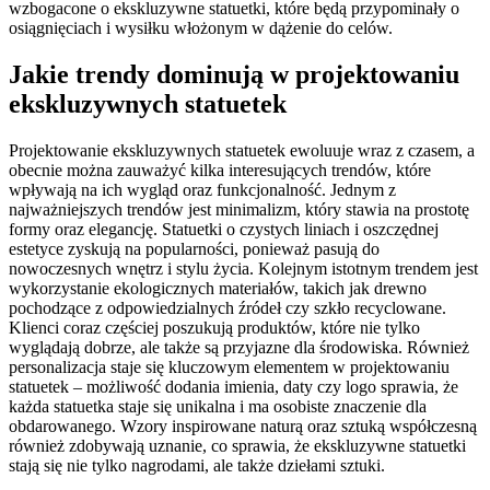
wzbogacone o ekskluzywne statuetki, które będą przypominały o
osiągnięciach i wysiłku włożonym w dążenie do celów.
Jakie trendy dominują w projektowaniu
ekskluzywnych statuetek
Projektowanie ekskluzywnych statuetek ewoluuje wraz z czasem, a
obecnie można zauważyć kilka interesujących trendów, które
wpływają na ich wygląd oraz funkcjonalność. Jednym z
najważniejszych trendów jest minimalizm, który stawia na prostotę
formy oraz elegancję. Statuetki o czystych liniach i oszczędnej
estetyce zyskują na popularności, ponieważ pasują do
nowoczesnych wnętrz i stylu życia. Kolejnym istotnym trendem jest
wykorzystanie ekologicznych materiałów, takich jak drewno
pochodzące z odpowiedzialnych źródeł czy szkło recyclowane.
Klienci coraz częściej poszukują produktów, które nie tylko
wyglądają dobrze, ale także są przyjazne dla środowiska. Również
personalizacja staje się kluczowym elementem w projektowaniu
statuetek – możliwość dodania imienia, daty czy logo sprawia, że
każda statuetka staje się unikalna i ma osobiste znaczenie dla
obdarowanego. Wzory inspirowane naturą oraz sztuką współczesną
również zdobywają uznanie, co sprawia, że ekskluzywne statuetki
stają się nie tylko nagrodami, ale także dziełami sztuki.