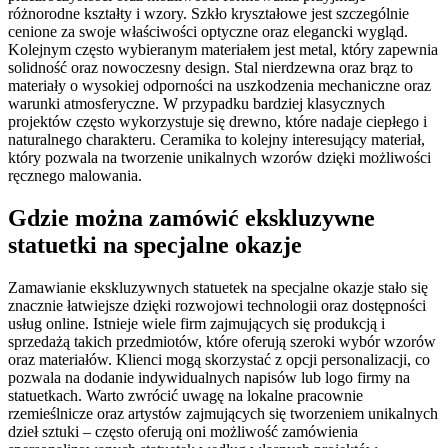
różnorodne kształty i wzory. Szkło kryształowe jest szczególnie
cenione za swoje właściwości optyczne oraz elegancki wygląd.
Kolejnym często wybieranym materiałem jest metal, który zapewnia
solidność oraz nowoczesny design. Stal nierdzewna oraz brąz to
materiały o wysokiej odporności na uszkodzenia mechaniczne oraz
warunki atmosferyczne. W przypadku bardziej klasycznych
projektów często wykorzystuje się drewno, które nadaje ciepłego i
naturalnego charakteru. Ceramika to kolejny interesujący materiał,
który pozwala na tworzenie unikalnych wzorów dzięki możliwości
ręcznego malowania.
Gdzie można zamówić ekskluzywne
statuetki na specjalne okazje
Zamawianie ekskluzywnych statuetek na specjalne okazje stało się
znacznie łatwiejsze dzięki rozwojowi technologii oraz dostępności
usług online. Istnieje wiele firm zajmujących się produkcją i
sprzedażą takich przedmiotów, które oferują szeroki wybór wzorów
oraz materiałów. Klienci mogą skorzystać z opcji personalizacji, co
pozwala na dodanie indywidualnych napisów lub logo firmy na
statuetkach. Warto zwrócić uwagę na lokalne pracownie
rzemieślnicze oraz artystów zajmujących się tworzeniem unikalnych
dzieł sztuki – często oferują oni możliwość zamówienia