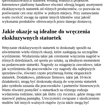
spersonalizowanych statuetek według własnych projektów.
Internetowe platformy handlowe również oferują bogaty asortyment
ekskluzywnych statuetek od różnych producentów, co pozwala na
porównanie cen oraz stylów w jednym miejscu. Przy zamawianiu
warto zwrócić uwagę na opinie innych klientów oraz jakość
wykonania produktów oferowanych przez danego dostawcę.
Jakie okazje są idealne do wręczenia
ekskluzywnych statuetek
Wręczanie ekskluzywnych statuetek to doskonały sposób na
uświetnienie wielu różnych okazji, które zasługują na szczególne
wyróżnienie. Wydarzenia takie jak ceremonie wręczenia nagród w
różnych dziedzinach, od sportu po sztukę, są idealnym momentem
na podarowanie statuetki. Nagrody za osiągnięcia zawodowe, takie
jak wyróżnienia dla pracowników czy nagrody dla najlepszych
sprzedawców, również często przybierają formę eleganckich
statuetek. Dodatkowo, jubileusze firmowe, takie jak 10-lecie
działalności, mogą być doskonałą okazją do wręczenia statuetek
jako symbolu uznania dla pracowników i partnerów biznesowych.
Warto również pomyśleć o statuetkach na różnego rodzaju
wydarzenia rodzinne, takie jak śluby czy rocznice, gdzie mogą one
stanowić piękną pamiątkę. Uroczystości związane z ukończeniem
studiów lub innych ważnych etapów życia także mogą być