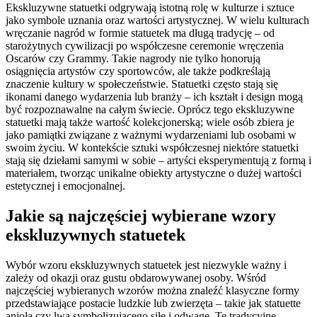
Ekskluzywne statuetki odgrywają istotną rolę w kulturze i sztuce
jako symbole uznania oraz wartości artystycznej. W wielu kulturach
wręczanie nagród w formie statuetek ma długą tradycję – od
starożytnych cywilizacji po współczesne ceremonie wręczenia
Oscarów czy Grammy. Takie nagrody nie tylko honorują
osiągnięcia artystów czy sportowców, ale także podkreślają
znaczenie kultury w społeczeństwie. Statuetki często stają się
ikonami danego wydarzenia lub branży – ich kształt i design mogą
być rozpoznawalne na całym świecie. Oprócz tego ekskluzywne
statuetki mają także wartość kolekcjonerską; wiele osób zbiera je
jako pamiątki związane z ważnymi wydarzeniami lub osobami w
swoim życiu. W kontekście sztuki współczesnej niektóre statuetki
stają się dziełami samymi w sobie – artyści eksperymentują z formą i
materiałem, tworząc unikalne obiekty artystyczne o dużej wartości
estetycznej i emocjonalnej.
Jakie są najczęściej wybierane wzory
ekskluzywnych statuetek
Wybór wzoru ekskluzywnych statuetek jest niezwykle ważny i
zależy od okazji oraz gustu obdarowywanej osoby. Wśród
najczęściej wybieranych wzorów można znaleźć klasyczne formy
przedstawiające postacie ludzkie lub zwierzęta – takie jak statuette
anioła czy lwa symbolizującego siłę i odwagę. Te tradycyjne