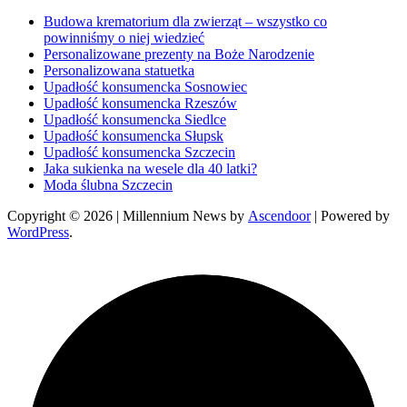
Budowa krematorium dla zwierząt – wszystko co
powinniśmy o niej wiedzieć
Personalizowane prezenty na Boże Narodzenie
Personalizowana statuetka
Upadłość konsumencka Sosnowiec
Upadłość konsumencka Rzeszów
Upadłość konsumencka Siedlce
Upadłość konsumencka Słupsk
Upadłość konsumencka Szczecin
Jaka sukienka na wesele dla 40 latki?
Moda ślubna Szczecin
Copyright © 2026
| Millennium News by
Ascendoor
| Powered by
WordPress
.