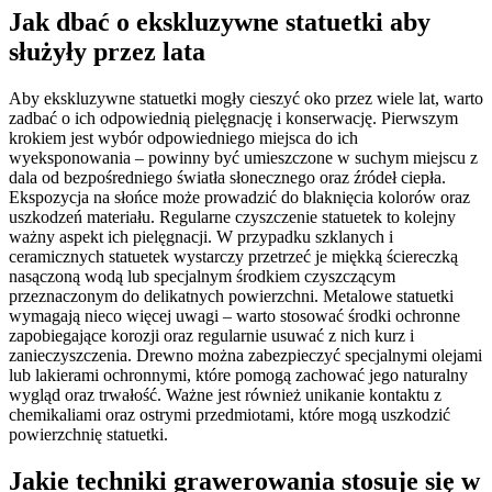
Jak dbać o ekskluzywne statuetki aby
służyły przez lata
Aby ekskluzywne statuetki mogły cieszyć oko przez wiele lat, warto
zadbać o ich odpowiednią pielęgnację i konserwację. Pierwszym
krokiem jest wybór odpowiedniego miejsca do ich
wyeksponowania – powinny być umieszczone w suchym miejscu z
dala od bezpośredniego światła słonecznego oraz źródeł ciepła.
Ekspozycja na słońce może prowadzić do blaknięcia kolorów oraz
uszkodzeń materiału. Regularne czyszczenie statuetek to kolejny
ważny aspekt ich pielęgnacji. W przypadku szklanych i
ceramicznych statuetek wystarczy przetrzeć je miękką ściereczką
nasączoną wodą lub specjalnym środkiem czyszczącym
przeznaczonym do delikatnych powierzchni. Metalowe statuetki
wymagają nieco więcej uwagi – warto stosować środki ochronne
zapobiegające korozji oraz regularnie usuwać z nich kurz i
zanieczyszczenia. Drewno można zabezpieczyć specjalnymi olejami
lub lakierami ochronnymi, które pomogą zachować jego naturalny
wygląd oraz trwałość. Ważne jest również unikanie kontaktu z
chemikaliami oraz ostrymi przedmiotami, które mogą uszkodzić
powierzchnię statuetki.
Jakie techniki grawerowania stosuje się w