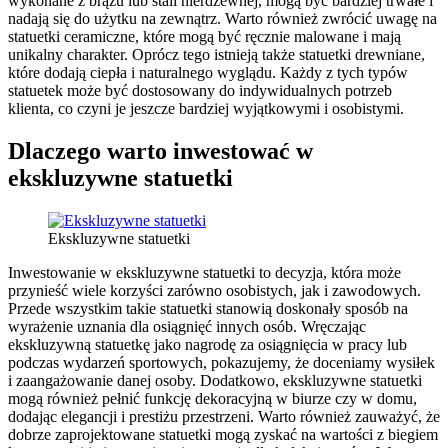
wykonane z brązu lub stali nierdzewnej, mogą być bardziej trwałe i
nadają się do użytku na zewnątrz. Warto również zwrócić uwagę na
statuetki ceramiczne, które mogą być ręcznie malowane i mają
unikalny charakter. Oprócz tego istnieją także statuetki drewniane,
które dodają ciepła i naturalnego wyglądu. Każdy z tych typów
statuetek może być dostosowany do indywidualnych potrzeb
klienta, co czyni je jeszcze bardziej wyjątkowymi i osobistymi.
Dlaczego warto inwestować w
ekskluzywne statuetki
Ekskluzywne statuetki
Inwestowanie w ekskluzywne statuetki to decyzja, która może
przynieść wiele korzyści zarówno osobistych, jak i zawodowych.
Przede wszystkim takie statuetki stanowią doskonały sposób na
wyrażenie uznania dla osiągnięć innych osób. Wręczając
ekskluzywną statuetkę jako nagrodę za osiągnięcia w pracy lub
podczas wydarzeń sportowych, pokazujemy, że doceniamy wysiłek
i zaangażowanie danej osoby. Dodatkowo, ekskluzywne statuetki
mogą również pełnić funkcję dekoracyjną w biurze czy w domu,
dodając elegancji i prestiżu przestrzeni. Warto również zauważyć, że
dobrze zaprojektowane statuetki mogą zyskać na wartości z biegiem