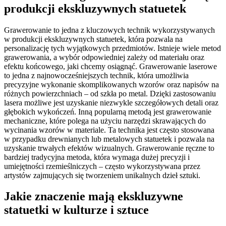
produkcji ekskluzywnych statuetek
Grawerowanie to jedna z kluczowych technik wykorzystywanych
w produkcji ekskluzywnych statuetek, która pozwala na
personalizację tych wyjątkowych przedmiotów. Istnieje wiele metod
grawerowania, a wybór odpowiedniej zależy od materiału oraz
efektu końcowego, jaki chcemy osiągnąć. Grawerowanie laserowe
to jedna z najnowocześniejszych technik, która umożliwia
precyzyjne wykonanie skomplikowanych wzorów oraz napisów na
różnych powierzchniach – od szkła po metal. Dzięki zastosowaniu
lasera możliwe jest uzyskanie niezwykle szczegółowych detali oraz
głębokich wykończeń. Inną popularną metodą jest grawerowanie
mechaniczne, które polega na użyciu narzędzi skrawających do
wycinania wzorów w materiale. Ta technika jest często stosowana
w przypadku drewnianych lub metalowych statuetek i pozwala na
uzyskanie trwałych efektów wizualnych. Grawerowanie ręczne to
bardziej tradycyjna metoda, która wymaga dużej precyzji i
umiejętności rzemieślniczych – często wykorzystywana przez
artystów zajmujących się tworzeniem unikalnych dzieł sztuki.
Jakie znaczenie mają ekskluzywne
statuetki w kulturze i sztuce