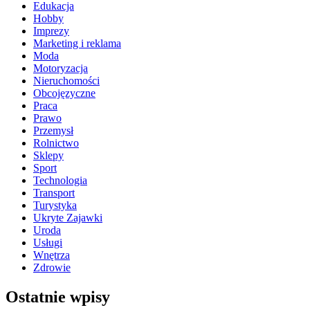
Edukacja
Hobby
Imprezy
Marketing i reklama
Moda
Motoryzacja
Nieruchomości
Obcojęzyczne
Praca
Prawo
Przemysł
Rolnictwo
Sklepy
Sport
Technologia
Transport
Turystyka
Ukryte Zajawki
Uroda
Usługi
Wnętrza
Zdrowie
Ostatnie wpisy