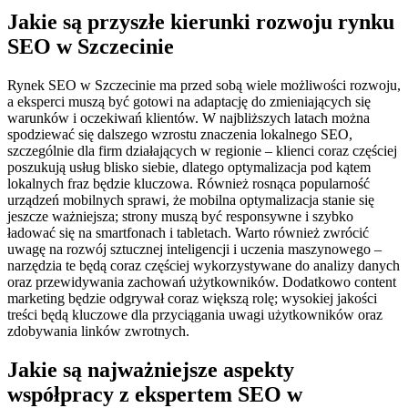
Jakie są przyszłe kierunki rozwoju rynku
SEO w Szczecinie
Rynek SEO w Szczecinie ma przed sobą wiele możliwości rozwoju,
a eksperci muszą być gotowi na adaptację do zmieniających się
warunków i oczekiwań klientów. W najbliższych latach można
spodziewać się dalszego wzrostu znaczenia lokalnego SEO,
szczególnie dla firm działających w regionie – klienci coraz częściej
poszukują usług blisko siebie, dlatego optymalizacja pod kątem
lokalnych fraz będzie kluczowa. Również rosnąca popularność
urządzeń mobilnych sprawi, że mobilna optymalizacja stanie się
jeszcze ważniejsza; strony muszą być responsywne i szybko
ładować się na smartfonach i tabletach. Warto również zwrócić
uwagę na rozwój sztucznej inteligencji i uczenia maszynowego –
narzędzia te będą coraz częściej wykorzystywane do analizy danych
oraz przewidywania zachowań użytkowników. Dodatkowo content
marketing będzie odgrywał coraz większą rolę; wysokiej jakości
treści będą kluczowe dla przyciągania uwagi użytkowników oraz
zdobywania linków zwrotnych.
Jakie są najważniejsze aspekty
współpracy z ekspertem SEO w