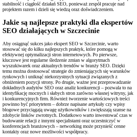
stabilność i ciągłość działań SEO, ponieważ zespół pracuje nad
projektem razem i dzieli się wiedzą oraz doświadczeniem.
Jakie są najlepsze praktyki dla ekspertów
SEO działających w Szczecinie
Aby osiągnąć sukces jako ekspert SEO w Szczecinie, warto
stosować się do kilku najlepszych praktyk, które pomogą w
efektywnej optymalizacji stron internetowych. Po pierwsze,
kluczowe jest regularne śledzenie zmian w algorytmach
wyszukiwarek oraz aktualnych trendów w branży SEO. Dzięki
temu można dostosować strategie do zmieniających się warunków
rynkowych i uniknąć niekorzystnych sytuacji związanych z
obniżeniem pozycji strony. Po drugie, ważne jest przeprowadzanie
dokładnych audytów SEO oraz analiz konkurencji – pozwala to na
identyfikację mocnych i słabych stron zarówno własnej witryny, jak
i konkurencyjnych firm. Również tworzenie wartościowych treści
powinno być priorytetem – dobrze napisane artykuły czy wpisy
blogowe przyciągają uwagę użytkowników i zwiększają szanse na
zdobycie linków zwrotnych. Dodatkowo warto inwestować czas w
budowanie relacji z innymi specjalistami oraz uczestniczyć w
konferencjach branżowych – networking może przynieść cenne
kontakty oraz nowe możliwości współpracy.