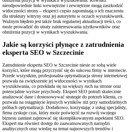
obniżenia pozycji w wynikach wyszukiwania. Również
nieodpowiednie linki wewnętrzne i zewnętrzne mogą zaszkodzić
widoczności strony – eksperci często zapominają o ich znaczeniu
dla struktury witryny oraz jej autorytetu w oczach wyszukiwarek.
Ważnym błędem jest także brak regularnej aktualizacji treści, co
może prowadzić do utraty zainteresowania użytkowników oraz
obniżenia pozycji w wynikach wyszukiwania.
Jakie są korzyści płynące z zatrudnienia
eksperta SEO w Szczecinie
Zatrudnienie eksperta SEO w Szczecinie niesie ze sobą wiele
korzyści, które mogą przyczynić się do sukcesu firmy w internecie.
Przede wszystkim, profesjonalna optymalizacja strony internetowej
pozwala na zwiększenie jej widoczności w wynikach
wyszukiwania, co przekłada się na większy ruch na stronie oraz
potencjalnie wyższe przychody. Ekspert SEO potrafi skutecznie
analizować dane i dostosowywać strategie do potrzeb klienta, co
pozwala na osiągnięcie lepszych wyników niż przy samodzielnych
próbach optymalizacji. Dodatkowo, korzystając z usług specjalisty,
firma zyskuje czas, który może poświęcić na rozwój swojego
biznesu zamiast zajmować się skomplikowanymi aspektami SEO.
Ekspert ma również dostęp do zaawansowanych narzędzi
analitycznych oraz wiedzę na temat najnowszych trendów i