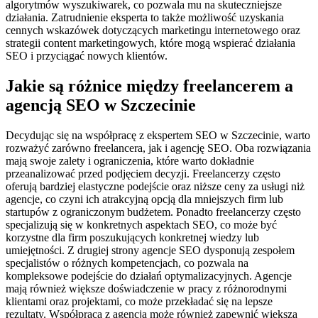
algorytmów wyszukiwarek, co pozwala mu na skuteczniejsze
działania. Zatrudnienie eksperta to także możliwość uzyskania
cennych wskazówek dotyczących marketingu internetowego oraz
strategii content marketingowych, które mogą wspierać działania
SEO i przyciągać nowych klientów.
Jakie są różnice między freelancerem a
agencją SEO w Szczecinie
Decydując się na współpracę z ekspertem SEO w Szczecinie, warto
rozważyć zarówno freelancera, jak i agencję SEO. Oba rozwiązania
mają swoje zalety i ograniczenia, które warto dokładnie
przeanalizować przed podjęciem decyzji. Freelancerzy często
oferują bardziej elastyczne podejście oraz niższe ceny za usługi niż
agencje, co czyni ich atrakcyjną opcją dla mniejszych firm lub
startupów z ograniczonym budżetem. Ponadto freelancerzy często
specjalizują się w konkretnych aspektach SEO, co może być
korzystne dla firm poszukujących konkretnej wiedzy lub
umiejętności. Z drugiej strony agencje SEO dysponują zespołem
specjalistów o różnych kompetencjach, co pozwala na
kompleksowe podejście do działań optymalizacyjnych. Agencje
mają również większe doświadczenie w pracy z różnorodnymi
klientami oraz projektami, co może przekładać się na lepsze
rezultaty. Współpraca z agencją może również zapewnić większą