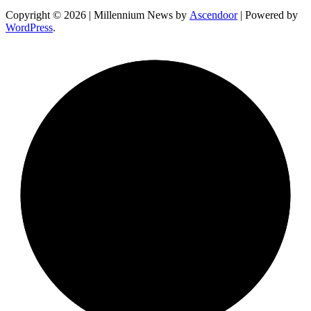
Copyright © 2026
| Millennium News by
Ascendoor
| Powered by
WordPress
.