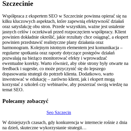
Szczecinie
Współpraca z ekspertem SEO w Szczecinie powinna opierać się na
kilku kluczowych aspektach, które zapewnią efektywność działań
oraz satysfakcję obu stron. Przede wszystkim, ważne jest ustalenie
jasnych celów i oczekiwań przed rozpoczęciem współpracy. Klient
powinien dokładnie określić, jakie rezultaty chce osiągnąć, a ekspert
powinien przedstawić realistyczne plany działania oraz
harmonogram. Kolejnym istotnym elementem jest komunikacja –
regularne spotkania oraz raporty dotyczące postępów działań
pozwalają na bieżąco monitorować efekty i wprowadzać
ewentualne korekty. Warto również, aby obie strony były otwarte na
feedback i sugestie, co może przyczynić się do lepszego
dopasowania strategii do potrzeb klienta. Dodatkowo, warto
inwestować w edukację – zarówno klient, jak i ekspert mogą
korzystać z szkoleń czy webinarów, aby poszerzać swoją wiedzę na
temat SEO.
Polecamy zobaczyć
Nawigacja
Seo Szczecin
wpisu
W dzisiejszych czasach, gdy konkurencja w internecie rośnie z dnia
na dzień, skuteczne wykorzystanie strategii…