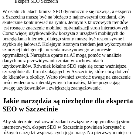
Ekspert SEO Szczecin
W ostatnich latach branża SEO dynamicznie się rozwija, a eksperci
z Szczecina muszą być na bieżąco z najnowszymi trendami, aby
skutecznie konkurować na rynku. Jednym z kluczowych trendów
jest rosnące znaczenie mobilnej optymalizacji stron internetowych.
Coraz więcej użytkowników korzysta z urządzeń mobilnych do
przeglądania internetu, dlatego strony muszą być responsywne i
szybko się ładować. Kolejnym istotnym trendem jest wykorzystanie
sztucznej inteligencji i uczenia maszynowego w procesie
optymalizacji. Narzędzia oparte na AI mogą pomóc w analizie
danych oraz przewidywaniu zmian w zachowaniach
użytkowników. Również lokalne SEO staje się coraz ważniejsze,
szczególnie dla firm działających w Szczecinie, które chcą dotrzeć
do klientów z okolicy. Warto również zwrócić uwagę na znaczenie
treści wideo oraz interaktywnych formatów, które przyciągają
uwagę użytkowników i zwiększają zaangażowanie.
Jakie narzędzia są niezbędne dla eksperta
SEO w Szczecinie
Aby skutecznie realizować zadania związane z optymalizacją stron
internetowych, ekspert SEO w Szczecinie powinien korzystać z
różnych narzędzi wspierających jego pracę. Na pierwszym miejscu