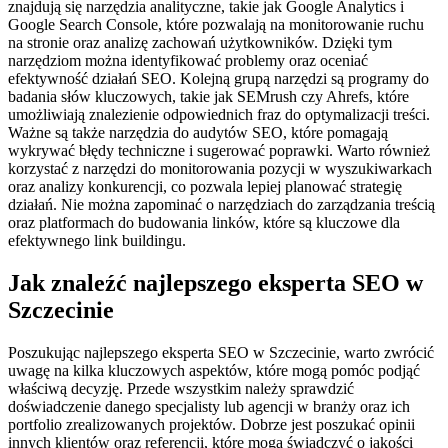
znajdują się narzędzia analityczne, takie jak Google Analytics i
Google Search Console, które pozwalają na monitorowanie ruchu
na stronie oraz analizę zachowań użytkowników. Dzięki tym
narzędziom można identyfikować problemy oraz oceniać
efektywność działań SEO. Kolejną grupą narzędzi są programy do
badania słów kluczowych, takie jak SEMrush czy Ahrefs, które
umożliwiają znalezienie odpowiednich fraz do optymalizacji treści.
Ważne są także narzędzia do audytów SEO, które pomagają
wykrywać błędy techniczne i sugerować poprawki. Warto również
korzystać z narzędzi do monitorowania pozycji w wyszukiwarkach
oraz analizy konkurencji, co pozwala lepiej planować strategię
działań. Nie można zapominać o narzędziach do zarządzania treścią
oraz platformach do budowania linków, które są kluczowe dla
efektywnego link buildingu.
Jak znaleźć najlepszego eksperta SEO w
Szczecinie
Poszukując najlepszego eksperta SEO w Szczecinie, warto zwrócić
uwagę na kilka kluczowych aspektów, które mogą pomóc podjąć
właściwą decyzję. Przede wszystkim należy sprawdzić
doświadczenie danego specjalisty lub agencji w branży oraz ich
portfolio zrealizowanych projektów. Dobrze jest poszukać opinii
innych klientów oraz referencji, które mogą świadczyć o jakości