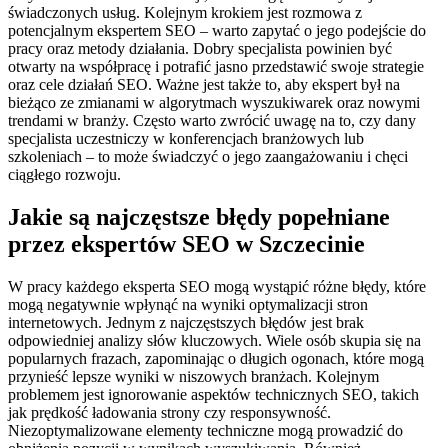
świadczonych usług. Kolejnym krokiem jest rozmowa z
potencjalnym ekspertem SEO – warto zapytać o jego podejście do
pracy oraz metody działania. Dobry specjalista powinien być
otwarty na współpracę i potrafić jasno przedstawić swoje strategie
oraz cele działań SEO. Ważne jest także to, aby ekspert był na
bieżąco ze zmianami w algorytmach wyszukiwarek oraz nowymi
trendami w branży. Często warto zwrócić uwagę na to, czy dany
specjalista uczestniczy w konferencjach branżowych lub
szkoleniach – to może świadczyć o jego zaangażowaniu i chęci
ciągłego rozwoju.
Jakie są najczęstsze błędy popełniane
przez ekspertów SEO w Szczecinie
W pracy każdego eksperta SEO mogą wystąpić różne błędy, które
mogą negatywnie wpłynąć na wyniki optymalizacji stron
internetowych. Jednym z najczęstszych błędów jest brak
odpowiedniej analizy słów kluczowych. Wiele osób skupia się na
popularnych frazach, zapominając o długich ogonach, które mogą
przynieść lepsze wyniki w niszowych branżach. Kolejnym
problemem jest ignorowanie aspektów technicznych SEO, takich
jak prędkość ładowania strony czy responsywność.
Niezoptymalizowane elementy techniczne mogą prowadzić do