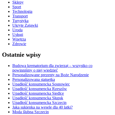
Sklepy
Sport
Technologia
Transport
Turystyka
Ukryte Zajawki
Uroda
Usługi
Wnętrza
Zdrowie
Ostatnie wpisy
Budowa krematorium dla zwierząt – wszystko co
powinniśmy o niej wiedzieć
Personalizowane prezenty na Boże Narodzenie
Personalizowana statuetka
Upadłość konsumencka Sosnowiec
Upadłość konsumencka Rzeszów
Upadłość konsumencka Siedlce
Upadłość konsumencka Słupsk
Upadłość konsumencka Szczecin
Jaka sukienka na wesele dla 40 latki?
Moda ślubna Szczecin