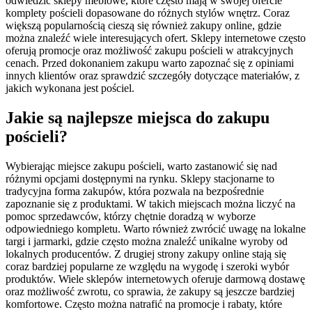
odwiedzić sklepy meblowe, które często mają w swojej ofercie
komplety pościeli dopasowane do różnych stylów wnętrz. Coraz
większą popularnością cieszą się również zakupy online, gdzie
można znaleźć wiele interesujących ofert. Sklepy internetowe często
oferują promocje oraz możliwość zakupu pościeli w atrakcyjnych
cenach. Przed dokonaniem zakupu warto zapoznać się z opiniami
innych klientów oraz sprawdzić szczegóły dotyczące materiałów, z
jakich wykonana jest pościel.
Jakie są najlepsze miejsca do zakupu
pościeli?
Wybierając miejsce zakupu pościeli, warto zastanowić się nad
różnymi opcjami dostępnymi na rynku. Sklepy stacjonarne to
tradycyjna forma zakupów, która pozwala na bezpośrednie
zapoznanie się z produktami. W takich miejscach można liczyć na
pomoc sprzedawców, którzy chętnie doradzą w wyborze
odpowiedniego kompletu. Warto również zwrócić uwagę na lokalne
targi i jarmarki, gdzie często można znaleźć unikalne wyroby od
lokalnych producentów. Z drugiej strony zakupy online stają się
coraz bardziej popularne ze względu na wygodę i szeroki wybór
produktów. Wiele sklepów internetowych oferuje darmową dostawę
oraz możliwość zwrotu, co sprawia, że zakupy są jeszcze bardziej
komfortowe. Często można natrafić na promocje i rabaty, które