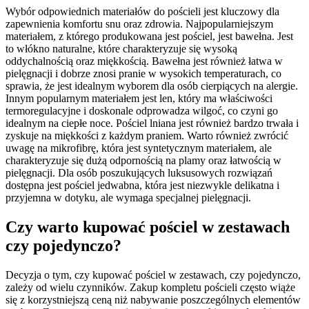
Wybór odpowiednich materiałów do pościeli jest kluczowy dla
zapewnienia komfortu snu oraz zdrowia. Najpopularniejszym
materiałem, z którego produkowana jest pościel, jest bawełna. Jest
to włókno naturalne, które charakteryzuje się wysoką
oddychalnością oraz miękkością. Bawełna jest również łatwa w
pielęgnacji i dobrze znosi pranie w wysokich temperaturach, co
sprawia, że jest idealnym wyborem dla osób cierpiących na alergie.
Innym popularnym materiałem jest len, który ma właściwości
termoregulacyjne i doskonale odprowadza wilgoć, co czyni go
idealnym na ciepłe noce. Pościel lniana jest również bardzo trwała i
zyskuje na miękkości z każdym praniem. Warto również zwrócić
uwagę na mikrofibrę, która jest syntetycznym materiałem, ale
charakteryzuje się dużą odpornością na plamy oraz łatwością w
pielęgnacji. Dla osób poszukujących luksusowych rozwiązań
dostępna jest pościel jedwabna, która jest niezwykle delikatna i
przyjemna w dotyku, ale wymaga specjalnej pielęgnacji.
Czy warto kupować pościel w zestawach
czy pojedynczo?
Decyzja o tym, czy kupować pościel w zestawach, czy pojedynczo,
zależy od wielu czynników. Zakup kompletu pościeli często wiąże
się z korzystniejszą ceną niż nabywanie poszczególnych elementów