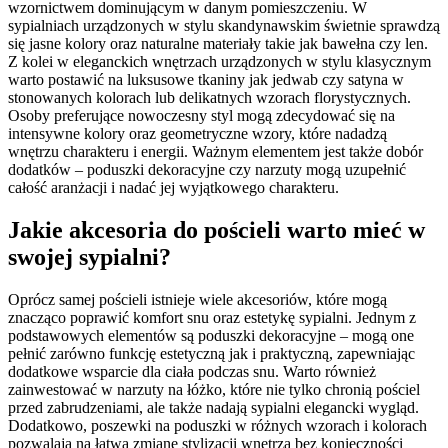
wzornictwem dominującym w danym pomieszczeniu. W
sypialniach urządzonych w stylu skandynawskim świetnie sprawdzą
się jasne kolory oraz naturalne materiały takie jak bawełna czy len.
Z kolei w eleganckich wnętrzach urządzonych w stylu klasycznym
warto postawić na luksusowe tkaniny jak jedwab czy satyna w
stonowanych kolorach lub delikatnych wzorach florystycznych.
Osoby preferujące nowoczesny styl mogą zdecydować się na
intensywne kolory oraz geometryczne wzory, które nadadzą
wnętrzu charakteru i energii. Ważnym elementem jest także dobór
dodatków – poduszki dekoracyjne czy narzuty mogą uzupełnić
całość aranżacji i nadać jej wyjątkowego charakteru.
Jakie akcesoria do pościeli warto mieć w
swojej sypialni?
Oprócz samej pościeli istnieje wiele akcesoriów, które mogą
znacząco poprawić komfort snu oraz estetykę sypialni. Jednym z
podstawowych elementów są poduszki dekoracyjne – mogą one
pełnić zarówno funkcję estetyczną jak i praktyczną, zapewniając
dodatkowe wsparcie dla ciała podczas snu. Warto również
zainwestować w narzuty na łóżko, które nie tylko chronią pościel
przed zabrudzeniami, ale także nadają sypialni elegancki wygląd.
Dodatkowo, poszewki na poduszki w różnych wzorach i kolorach
pozwalają na łatwą zmianę stylizacji wnętrza bez konieczności