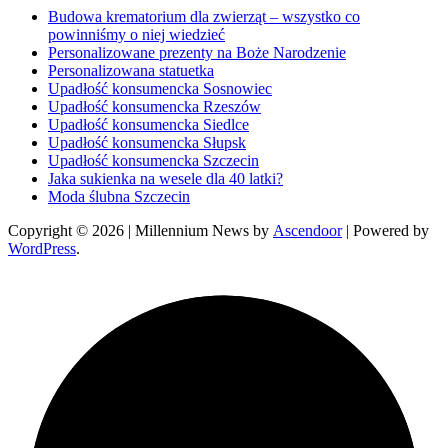
Budowa krematorium dla zwierząt – wszystko co
powinniśmy o niej wiedzieć
Personalizowane prezenty na Boże Narodzenie
Personalizowana statuetka
Upadłość konsumencka Sosnowiec
Upadłość konsumencka Rzeszów
Upadłość konsumencka Siedlce
Upadłość konsumencka Słupsk
Upadłość konsumencka Szczecin
Jaka sukienka na wesele dla 40 latki?
Moda ślubna Szczecin
Copyright © 2026
| Millennium News by
Ascendoor
| Powered by
WordPress
.