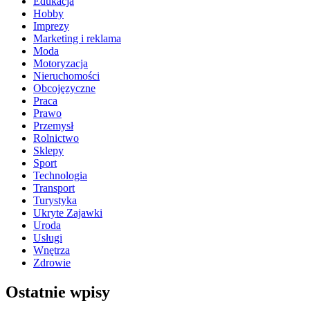
Edukacja
Hobby
Imprezy
Marketing i reklama
Moda
Motoryzacja
Nieruchomości
Obcojęzyczne
Praca
Prawo
Przemysł
Rolnictwo
Sklepy
Sport
Technologia
Transport
Turystyka
Ukryte Zajawki
Uroda
Usługi
Wnętrza
Zdrowie
Ostatnie wpisy