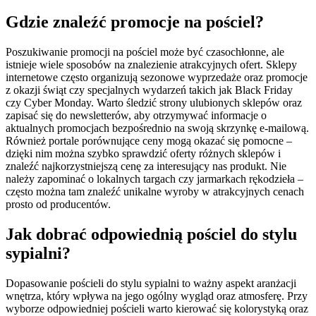
Gdzie znaleźć promocje na pościel?
Poszukiwanie promocji na pościel może być czasochłonne, ale
istnieje wiele sposobów na znalezienie atrakcyjnych ofert. Sklepy
internetowe często organizują sezonowe wyprzedaże oraz promocje
z okazji świąt czy specjalnych wydarzeń takich jak Black Friday
czy Cyber Monday. Warto śledzić strony ulubionych sklepów oraz
zapisać się do newsletterów, aby otrzymywać informacje o
aktualnych promocjach bezpośrednio na swoją skrzynkę e-mailową.
Również portale porównujące ceny mogą okazać się pomocne –
dzięki nim można szybko sprawdzić oferty różnych sklepów i
znaleźć najkorzystniejszą cenę za interesujący nas produkt. Nie
należy zapominać o lokalnych targach czy jarmarkach rękodzieła –
często można tam znaleźć unikalne wyroby w atrakcyjnych cenach
prosto od producentów.
Jak dobrać odpowiednią pościel do stylu
sypialni?
Dopasowanie pościeli do stylu sypialni to ważny aspekt aranżacji
wnętrza, który wpływa na jego ogólny wygląd oraz atmosferę. Przy
wyborze odpowiedniej pościeli warto kierować się kolorystyką oraz