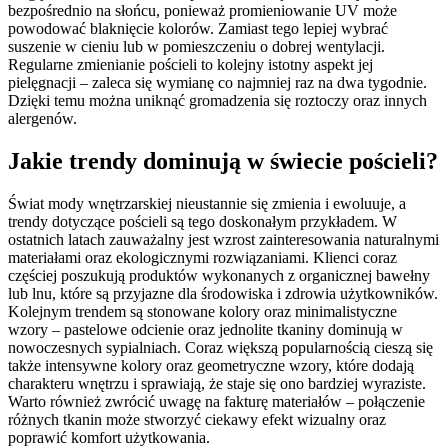
bezpośrednio na słońcu, ponieważ promieniowanie UV może
powodować blaknięcie kolorów. Zamiast tego lepiej wybrać
suszenie w cieniu lub w pomieszczeniu o dobrej wentylacji.
Regularne zmienianie pościeli to kolejny istotny aspekt jej
pielęgnacji – zaleca się wymianę co najmniej raz na dwa tygodnie.
Dzięki temu można uniknąć gromadzenia się roztoczy oraz innych
alergenów.
Jakie trendy dominują w świecie pościeli?
Świat mody wnętrzarskiej nieustannie się zmienia i ewoluuje, a
trendy dotyczące pościeli są tego doskonałym przykładem. W
ostatnich latach zauważalny jest wzrost zainteresowania naturalnymi
materiałami oraz ekologicznymi rozwiązaniami. Klienci coraz
częściej poszukują produktów wykonanych z organicznej bawełny
lub lnu, które są przyjazne dla środowiska i zdrowia użytkowników.
Kolejnym trendem są stonowane kolory oraz minimalistyczne
wzory – pastelowe odcienie oraz jednolite tkaniny dominują w
nowoczesnych sypialniach. Coraz większą popularnością cieszą się
także intensywne kolory oraz geometryczne wzory, które dodają
charakteru wnętrzu i sprawiają, że staje się ono bardziej wyraziste.
Warto również zwrócić uwagę na fakturę materiałów – połączenie
różnych tkanin może stworzyć ciekawy efekt wizualny oraz
poprawić komfort użytkowania.