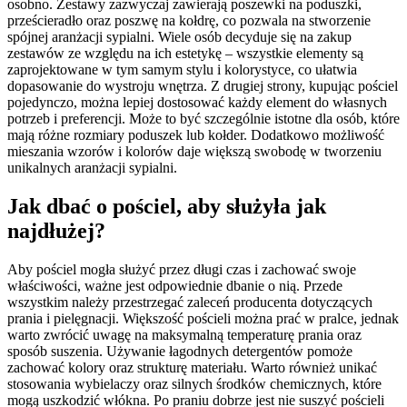
osobno. Zestawy zazwyczaj zawierają poszewki na poduszki,
prześcieradło oraz poszwę na kołdrę, co pozwala na stworzenie
spójnej aranżacji sypialni. Wiele osób decyduje się na zakup
zestawów ze względu na ich estetykę – wszystkie elementy są
zaprojektowane w tym samym stylu i kolorystyce, co ułatwia
dopasowanie do wystroju wnętrza. Z drugiej strony, kupując pościel
pojedynczo, można lepiej dostosować każdy element do własnych
potrzeb i preferencji. Może to być szczególnie istotne dla osób, które
mają różne rozmiary poduszek lub kołder. Dodatkowo możliwość
mieszania wzorów i kolorów daje większą swobodę w tworzeniu
unikalnych aranżacji sypialni.
Jak dbać o pościel, aby służyła jak
najdłużej?
Aby pościel mogła służyć przez długi czas i zachować swoje
właściwości, ważne jest odpowiednie dbanie o nią. Przede
wszystkim należy przestrzegać zaleceń producenta dotyczących
prania i pielęgnacji. Większość pościeli można prać w pralce, jednak
warto zwrócić uwagę na maksymalną temperaturę prania oraz
sposób suszenia. Używanie łagodnych detergentów pomoże
zachować kolory oraz strukturę materiału. Warto również unikać
stosowania wybielaczy oraz silnych środków chemicznych, które
mogą uszkodzić włókna. Po praniu dobrze jest nie suszyć pościeli