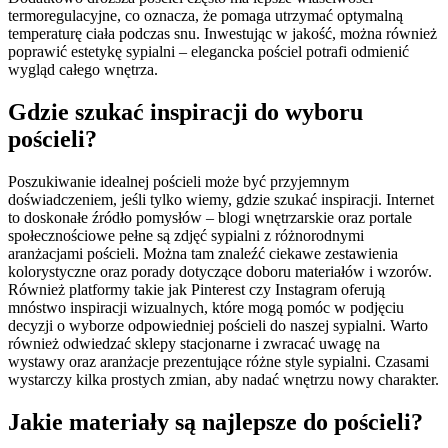
termoregulacyjne, co oznacza, że pomaga utrzymać optymalną
temperaturę ciała podczas snu. Inwestując w jakość, można również
poprawić estetykę sypialni – elegancka pościel potrafi odmienić
wygląd całego wnętrza.
Gdzie szukać inspiracji do wyboru
pościeli?
Poszukiwanie idealnej pościeli może być przyjemnym
doświadczeniem, jeśli tylko wiemy, gdzie szukać inspiracji. Internet
to doskonałe źródło pomysłów – blogi wnętrzarskie oraz portale
społecznościowe pełne są zdjęć sypialni z różnorodnymi
aranżacjami pościeli. Można tam znaleźć ciekawe zestawienia
kolorystyczne oraz porady dotyczące doboru materiałów i wzorów.
Również platformy takie jak Pinterest czy Instagram oferują
mnóstwo inspiracji wizualnych, które mogą pomóc w podjęciu
decyzji o wyborze odpowiedniej pościeli do naszej sypialni. Warto
również odwiedzać sklepy stacjonarne i zwracać uwagę na
wystawy oraz aranżacje prezentujące różne style sypialni. Czasami
wystarczy kilka prostych zmian, aby nadać wnętrzu nowy charakter.
Jakie materiały są najlepsze do pościeli?