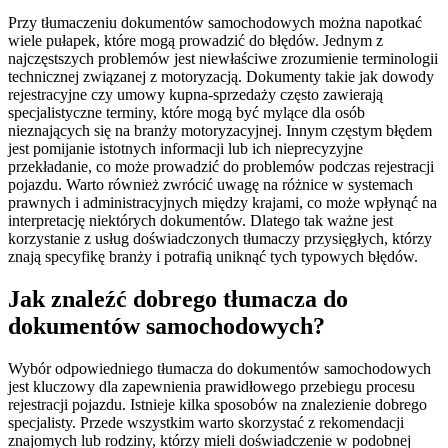
Przy tłumaczeniu dokumentów samochodowych można napotkać
wiele pułapek, które mogą prowadzić do błędów. Jednym z
najczęstszych problemów jest niewłaściwe zrozumienie terminologii
technicznej związanej z motoryzacją. Dokumenty takie jak dowody
rejestracyjne czy umowy kupna-sprzedaży często zawierają
specjalistyczne terminy, które mogą być mylące dla osób
nieznających się na branży motoryzacyjnej. Innym częstym błędem
jest pomijanie istotnych informacji lub ich nieprecyzyjne
przekładanie, co może prowadzić do problemów podczas rejestracji
pojazdu. Warto również zwrócić uwagę na różnice w systemach
prawnych i administracyjnych między krajami, co może wpłynąć na
interpretację niektórych dokumentów. Dlatego tak ważne jest
korzystanie z usług doświadczonych tłumaczy przysięgłych, którzy
znają specyfikę branży i potrafią uniknąć tych typowych błędów.
Jak znaleźć dobrego tłumacza do
dokumentów samochodowych?
Wybór odpowiedniego tłumacza do dokumentów samochodowych
jest kluczowy dla zapewnienia prawidłowego przebiegu procesu
rejestracji pojazdu. Istnieje kilka sposobów na znalezienie dobrego
specjalisty. Przede wszystkim warto skorzystać z rekomendacji
znajomych lub rodziny, którzy mieli doświadczenie w podobnej