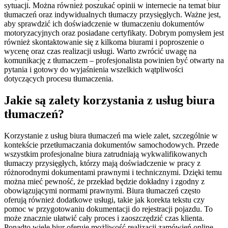
sytuacji. Można również poszukać opinii w internecie na temat biur
tłumaczeń oraz indywidualnych tłumaczy przysięgłych. Ważne jest,
aby sprawdzić ich doświadczenie w tłumaczeniu dokumentów
motoryzacyjnych oraz posiadane certyfikaty. Dobrym pomysłem jest
również skontaktowanie się z kilkoma biurami i poproszenie o
wycenę oraz czas realizacji usługi. Warto zwrócić uwagę na
komunikację z tłumaczem – profesjonalista powinien być otwarty na
pytania i gotowy do wyjaśnienia wszelkich wątpliwości
dotyczących procesu tłumaczenia.
Jakie są zalety korzystania z usług biura
tłumaczeń?
Korzystanie z usług biura tłumaczeń ma wiele zalet, szczególnie w
kontekście przetłumaczania dokumentów samochodowych. Przede
wszystkim profesjonalne biura zatrudniają wykwalifikowanych
tłumaczy przysięgłych, którzy mają doświadczenie w pracy z
różnorodnymi dokumentami prawnymi i technicznymi. Dzięki temu
można mieć pewność, że przekład będzie dokładny i zgodny z
obowiązującymi normami prawnymi. Biura tłumaczeń często
oferują również dodatkowe usługi, takie jak korekta tekstu czy
pomoc w przygotowaniu dokumentacji do rejestracji pojazdu. To
może znacznie ułatwić cały proces i zaoszczędzić czas klienta.
Ponadto wiele biur oferuje możliwość realizacji zamówień online,