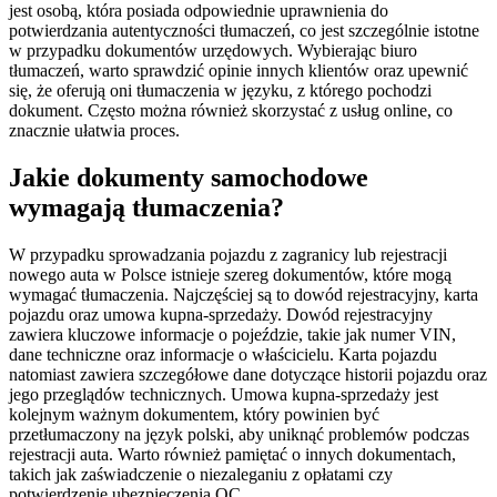
jest osobą, która posiada odpowiednie uprawnienia do
potwierdzania autentyczności tłumaczeń, co jest szczególnie istotne
w przypadku dokumentów urzędowych. Wybierając biuro
tłumaczeń, warto sprawdzić opinie innych klientów oraz upewnić
się, że oferują oni tłumaczenia w języku, z którego pochodzi
dokument. Często można również skorzystać z usług online, co
znacznie ułatwia proces.
Jakie dokumenty samochodowe
wymagają tłumaczenia?
W przypadku sprowadzania pojazdu z zagranicy lub rejestracji
nowego auta w Polsce istnieje szereg dokumentów, które mogą
wymagać tłumaczenia. Najczęściej są to dowód rejestracyjny, karta
pojazdu oraz umowa kupna-sprzedaży. Dowód rejestracyjny
zawiera kluczowe informacje o pojeździe, takie jak numer VIN,
dane techniczne oraz informacje o właścicielu. Karta pojazdu
natomiast zawiera szczegółowe dane dotyczące historii pojazdu oraz
jego przeglądów technicznych. Umowa kupna-sprzedaży jest
kolejnym ważnym dokumentem, który powinien być
przetłumaczony na język polski, aby uniknąć problemów podczas
rejestracji auta. Warto również pamiętać o innych dokumentach,
takich jak zaświadczenie o niezaleganiu z opłatami czy
potwierdzenie ubezpieczenia OC.