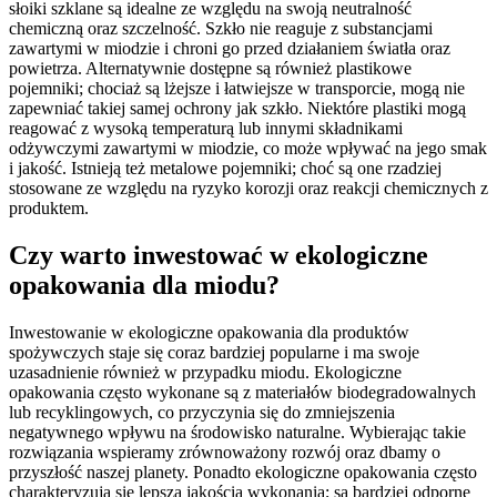
słoiki szklane są idealne ze względu na swoją neutralność
chemiczną oraz szczelność. Szkło nie reaguje z substancjami
zawartymi w miodzie i chroni go przed działaniem światła oraz
powietrza. Alternatywnie dostępne są również plastikowe
pojemniki; chociaż są lżejsze i łatwiejsze w transporcie, mogą nie
zapewniać takiej samej ochrony jak szkło. Niektóre plastiki mogą
reagować z wysoką temperaturą lub innymi składnikami
odżywczymi zawartymi w miodzie, co może wpływać na jego smak
i jakość. Istnieją też metalowe pojemniki; choć są one rzadziej
stosowane ze względu na ryzyko korozji oraz reakcji chemicznych z
produktem.
Czy warto inwestować w ekologiczne
opakowania dla miodu?
Inwestowanie w ekologiczne opakowania dla produktów
spożywczych staje się coraz bardziej popularne i ma swoje
uzasadnienie również w przypadku miodu. Ekologiczne
opakowania często wykonane są z materiałów biodegradowalnych
lub recyklingowych, co przyczynia się do zmniejszenia
negatywnego wpływu na środowisko naturalne. Wybierając takie
rozwiązania wspieramy zrównoważony rozwój oraz dbamy o
przyszłość naszej planety. Ponadto ekologiczne opakowania często
charakteryzują się lepszą jakością wykonania; są bardziej odporne