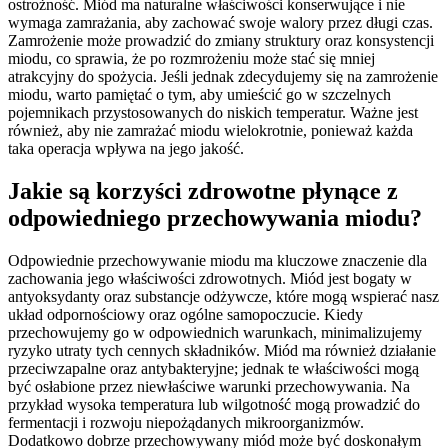
ostrożność. Miód ma naturalne właściwości konserwujące i nie
wymaga zamrażania, aby zachować swoje walory przez długi czas.
Zamrożenie może prowadzić do zmiany struktury oraz konsystencji
miodu, co sprawia, że po rozmrożeniu może stać się mniej
atrakcyjny do spożycia. Jeśli jednak zdecydujemy się na zamrożenie
miodu, warto pamiętać o tym, aby umieścić go w szczelnych
pojemnikach przystosowanych do niskich temperatur. Ważne jest
również, aby nie zamrażać miodu wielokrotnie, ponieważ każda
taka operacja wpływa na jego jakość.
Jakie są korzyści zdrowotne płynące z
odpowiedniego przechowywania miodu?
Odpowiednie przechowywanie miodu ma kluczowe znaczenie dla
zachowania jego właściwości zdrowotnych. Miód jest bogaty w
antyoksydanty oraz substancje odżywcze, które mogą wspierać nasz
układ odpornościowy oraz ogólne samopoczucie. Kiedy
przechowujemy go w odpowiednich warunkach, minimalizujemy
ryzyko utraty tych cennych składników. Miód ma również działanie
przeciwzapalne oraz antybakteryjne; jednak te właściwości mogą
być osłabione przez niewłaściwe warunki przechowywania. Na
przykład wysoka temperatura lub wilgotność mogą prowadzić do
fermentacji i rozwoju niepożądanych mikroorganizmów.
Dodatkowo dobrze przechowywany miód może być doskonałym