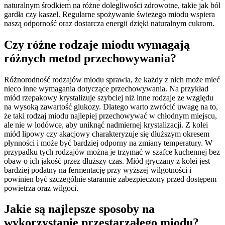
naturalnym środkiem na różne dolegliwości zdrowotne, takie jak ból
gardła czy kaszel. Regularne spożywanie świeżego miodu wspiera
naszą odporność oraz dostarcza energii dzięki naturalnym cukrom.
Czy różne rodzaje miodu wymagają
różnych metod przechowywania?
Różnorodność rodzajów miodu sprawia, że każdy z nich może mieć
nieco inne wymagania dotyczące przechowywania. Na przykład
miód rzepakowy krystalizuje szybciej niż inne rodzaje ze względu
na wysoką zawartość glukozy. Dlatego warto zwrócić uwagę na to,
że taki rodzaj miodu najlepiej przechowywać w chłodnym miejscu,
ale nie w lodówce, aby uniknąć nadmiernej krystalizacji. Z kolei
miód lipowy czy akacjowy charakteryzuje się dłuższym okresem
płynności i może być bardziej odporny na zmiany temperatury. W
przypadku tych rodzajów można je trzymać w szafce kuchennej bez
obaw o ich jakość przez dłuższy czas. Miód gryczany z kolei jest
bardziej podatny na fermentację przy wyższej wilgotności i
powinien być szczególnie starannie zabezpieczony przed dostępem
powietrza oraz wilgoci.
Jakie są najlepsze sposoby na
wykorzystanie przestarzałego miodu?