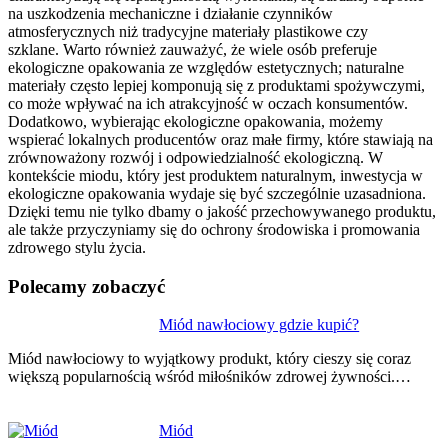
na uszkodzenia mechaniczne i działanie czynników
atmosferycznych niż tradycyjne materiały plastikowe czy
szklane. Warto również zauważyć, że wiele osób preferuje
ekologiczne opakowania ze względów estetycznych; naturalne
materiały często lepiej komponują się z produktami spożywczymi,
co może wpływać na ich atrakcyjność w oczach konsumentów.
Dodatkowo, wybierając ekologiczne opakowania, możemy
wspierać lokalnych producentów oraz małe firmy, które stawiają na
zrównoważony rozwój i odpowiedzialność ekologiczną. W
kontekście miodu, który jest produktem naturalnym, inwestycja w
ekologiczne opakowania wydaje się być szczególnie uzasadniona.
Dzięki temu nie tylko dbamy o jakość przechowywanego produktu,
ale także przyczyniamy się do ochrony środowiska i promowania
zdrowego stylu życia.
Polecamy zobaczyć
Nawigacja
Miód nawłociowy gdzie kupić?
wpisu
Miód nawłociowy to wyjątkowy produkt, który cieszy się coraz
większą popularnością wśród miłośników zdrowej żywności.…
Miód