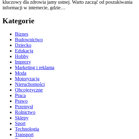
kluczowy dla zdrowia jamy ustnej. Warto zacząć od poszukiwania
informacji w internecie, gdzie…
Kategorie
Biznes
Budownictwo
Dziecko
Edukacja
Hobby
Imprezy
Marketing i reklama
Moda
Motoryzacja
Nieruchomości
Obcojęzyczne
Praca
Prawo
Przemysł
Rolnictwo
Sklepy
Sport
Technologia
Transport