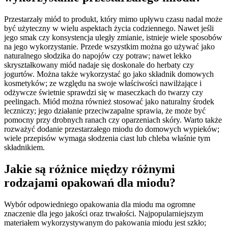
Przestarzały miód to produkt, który mimo upływu czasu nadal może
być użyteczny w wielu aspektach życia codziennego. Nawet jeśli
jego smak czy konsystencja uległy zmianie, istnieje wiele sposobów
na jego wykorzystanie. Przede wszystkim można go używać jako
naturalnego słodzika do napojów czy potraw; nawet lekko
skryształkowany miód nadaje się doskonale do herbaty czy
jogurtów. Można także wykorzystać go jako składnik domowych
kosmetyków; ze względu na swoje właściwości nawilżające i
odżywcze świetnie sprawdzi się w maseczkach do twarzy czy
peelingach. Miód można również stosować jako naturalny środek
leczniczy; jego działanie przeciwzapalne sprawia, że może być
pomocny przy drobnych ranach czy oparzeniach skóry. Warto także
rozważyć dodanie przestarzałego miodu do domowych wypieków;
wiele przepisów wymaga słodzenia ciast lub chleba właśnie tym
składnikiem.
Jakie są różnice między różnymi
rodzajami opakowań dla miodu?
Wybór odpowiedniego opakowania dla miodu ma ogromne
znaczenie dla jego jakości oraz trwałości. Najpopularniejszym
materiałem wykorzystywanym do pakowania miodu jest szkło;