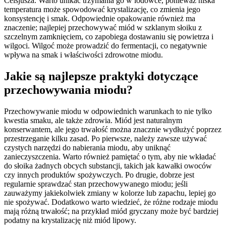
Celsjusza. Warto unikać trzymania go w lodówce, ponieważ niska
temperatura może spowodować krystalizację, co zmienia jego
konsystencję i smak. Odpowiednie opakowanie również ma
znaczenie; najlepiej przechowywać miód w szklanym słoiku z
szczelnym zamknięciem, co zapobiega dostawaniu się powietrza i
wilgoci. Wilgoć może prowadzić do fermentacji, co negatywnie
wpływa na smak i właściwości zdrowotne miodu.
Jakie są najlepsze praktyki dotyczące
przechowywania miodu?
Przechowywanie miodu w odpowiednich warunkach to nie tylko
kwestia smaku, ale także zdrowia. Miód jest naturalnym
konserwantem, ale jego trwałość można znacznie wydłużyć poprzez
przestrzeganie kilku zasad. Po pierwsze, należy zawsze używać
czystych narzędzi do nabierania miodu, aby uniknąć
zanieczyszczenia. Warto również pamiętać o tym, aby nie wkładać
do słoika żadnych obcych substancji, takich jak kawałki owoców
czy innych produktów spożywczych. Po drugie, dobrze jest
regularnie sprawdzać stan przechowywanego miodu; jeśli
zauważymy jakiekolwiek zmiany w kolorze lub zapachu, lepiej go
nie spożywać. Dodatkowo warto wiedzieć, że różne rodzaje miodu
mają różną trwałość; na przykład miód gryczany może być bardziej
podatny na krystalizację niż miód lipowy.