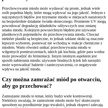
Przechowywanie miodu może wydawać się proste, jednak wiele
osób popełnia błędy, które mogą wpływać na jego jakość. Jednym z
najczęstszych błędów jest trzymanie miodu w miejscach narażonych
na bezpośrednie działanie światła słonecznego. Promienie UV mogą
powodować degradację składników odżywczych oraz zmianę
smaku miodu. Kolejnym powszechnym błędem jest używanie
plastikowych pojemników do przechowywania miodu. Chociaż
niektóre plastiki są bezpieczne, to jednak szklane słoiki są znacznie
lepszym wyborem, ponieważ nie wchodzą w reakcje chemiczne z
miodem. Warto również unikać przechowywania miodu w
wilgotnych pomieszczeniach, takich jak kuchnia, gdzie para wodna
może prowadzić do fermentacji. Innym istotnym aspektem jest
sposób nabierania miodu; używanie brudnych łyżek lub narzędzi
może wprowadzać bakterie i zanieczyszczenia, co negatywnie
wpływa na jakość miodu.
Czy można zamrażać miód po otwarciu,
aby go przechować?
Zamrażanie miodu to temat, który budzi wiele kontrowersji.
Niektórzy uważają, że zamrożenie miodu może być skutecznym
sposobem na przedłużenie jego trwałości, jednak eksperci zalecają