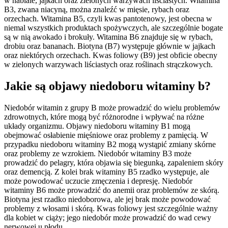
w nabiale, jajkach oraz zielonych warzywach liściastych. Witamina
B3, zwana niacyną, można znaleźć w mięsie, rybach oraz
orzechach. Witamina B5, czyli kwas pantotenowy, jest obecna w
niemal wszystkich produktach spożywczych, ale szczególnie bogate
są w nią awokado i brokuły. Witamina B6 znajduje się w rybach,
drobiu oraz bananach. Biotyna (B7) występuje głównie w jajkach
oraz niektórych orzechach. Kwas foliowy (B9) jest obficie obecny
w zielonych warzywach liściastych oraz roślinach strączkowych.
Jakie są objawy niedoboru witaminy b?
Niedobór witamin z grupy B może prowadzić do wielu problemów
zdrowotnych, które mogą być różnorodne i wpływać na różne
układy organizmu. Objawy niedoboru witaminy B1 mogą
obejmować osłabienie mięśniowe oraz problemy z pamięcią. W
przypadku niedoboru witaminy B2 mogą wystąpić zmiany skórne
oraz problemy ze wzrokiem. Niedobór witaminy B3 może
prowadzić do pelagry, która objawia się biegunką, zapaleniem skóry
oraz demencją. Z kolei brak witaminy B5 rzadko występuje, ale
może powodować uczucie zmęczenia i depresję. Niedobór
witaminy B6 może prowadzić do anemii oraz problemów ze skórą.
Biotyna jest rzadko niedoborowa, ale jej brak może powodować
problemy z włosami i skórą. Kwas foliowy jest szczególnie ważny
dla kobiet w ciąży; jego niedobór może prowadzić do wad cewy
nerwowej u płodu.