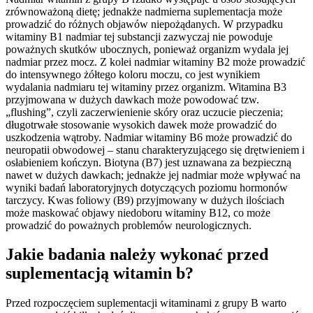
zrównoważoną dietę; jednakże nadmierna suplementacja może
prowadzić do różnych objawów niepożądanych. W przypadku
witaminy B1 nadmiar tej substancji zazwyczaj nie powoduje
poważnych skutków ubocznych, ponieważ organizm wydala jej
nadmiar przez mocz. Z kolei nadmiar witaminy B2 może prowadzić
do intensywnego żółtego koloru moczu, co jest wynikiem
wydalania nadmiaru tej witaminy przez organizm. Witamina B3
przyjmowana w dużych dawkach może powodować tzw.
„flushing”, czyli zaczerwienienie skóry oraz uczucie pieczenia;
długotrwałe stosowanie wysokich dawek może prowadzić do
uszkodzenia wątroby. Nadmiar witaminy B6 może prowadzić do
neuropatii obwodowej – stanu charakteryzującego się drętwieniem i
osłabieniem kończyn. Biotyna (B7) jest uznawana za bezpieczną
nawet w dużych dawkach; jednakże jej nadmiar może wpływać na
wyniki badań laboratoryjnych dotyczących poziomu hormonów
tarczycy. Kwas foliowy (B9) przyjmowany w dużych ilościach
może maskować objawy niedoboru witaminy B12, co może
prowadzić do poważnych problemów neurologicznych.
Jakie badania należy wykonać przed
suplementacją witamin b?
Przed rozpoczęciem suplementacji witaminami z grupy B warto