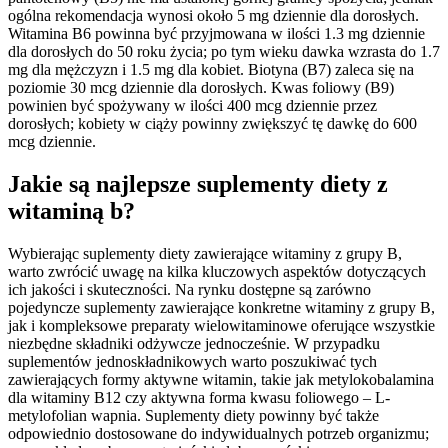
ogólna rekomendacja wynosi około 5 mg dziennie dla dorosłych.
Witamina B6 powinna być przyjmowana w ilości 1.3 mg dziennie
dla dorosłych do 50 roku życia; po tym wieku dawka wzrasta do 1.7
mg dla mężczyzn i 1.5 mg dla kobiet. Biotyna (B7) zaleca się na
poziomie 30 mcg dziennie dla dorosłych. Kwas foliowy (B9)
powinien być spożywany w ilości 400 mcg dziennie przez
dorosłych; kobiety w ciąży powinny zwiększyć tę dawkę do 600
mcg dziennie.
Jakie są najlepsze suplementy diety z
witaminą b?
Wybierając suplementy diety zawierające witaminy z grupy B,
warto zwrócić uwagę na kilka kluczowych aspektów dotyczących
ich jakości i skuteczności. Na rynku dostępne są zarówno
pojedyncze suplementy zawierające konkretne witaminy z grupy B,
jak i kompleksowe preparaty wielowitaminowe oferujące wszystkie
niezbędne składniki odżywcze jednocześnie. W przypadku
suplementów jednoskładnikowych warto poszukiwać tych
zawierających formy aktywne witamin, takie jak metylokobalamina
dla witaminy B12 czy aktywna forma kwasu foliowego – L-
metylofolian wapnia. Suplementy diety powinny być także
odpowiednio dostosowane do indywidualnych potrzeb organizmu;