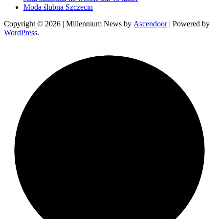
Moda ślubna Szczecin
Copyright © 2026
| Millennium News by
Ascendoor
| Powered by
WordPress
.