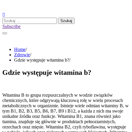
Skip
to
content
Szukaj:
Subscribe
Home
Zdrowie
Gdzie występuje witamina b?
Gdzie występuje witamina b?
Witamina B to grupa rozpuszczalnych w wodzie związków
chemicznych, które odgrywają kluczową rolę w wielu procesach
metabolicznych w organizmie. Istnieje wiele odmian witaminy B, w
tym B1, B2, B3, B5, B6, B7, B9 i B12, a każda z nich ma swoje
unikalne źródła oraz funkcje. Witamina B1, znana również jako
tiamina, znajduje się głównie w produktach pełnoziarnistych,
orzechach oraz mięsie. Witamina B2, czyli ryboflawina, występuje