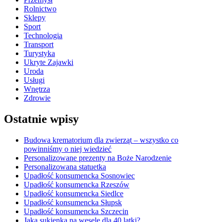
Rolnictwo
Sklepy
Sport
Technologia
Transport
Turystyka
Ukryte Zajawki
Uroda
Usługi
Wnętrza
Zdrowie
Ostatnie wpisy
Budowa krematorium dla zwierząt – wszystko co
powinniśmy o niej wiedzieć
Personalizowane prezenty na Boże Narodzenie
Personalizowana statuetka
Upadłość konsumencka Sosnowiec
Upadłość konsumencka Rzeszów
Upadłość konsumencka Siedlce
Upadłość konsumencka Słupsk
Upadłość konsumencka Szczecin
Jaka sukienka na wesele dla 40 latki?