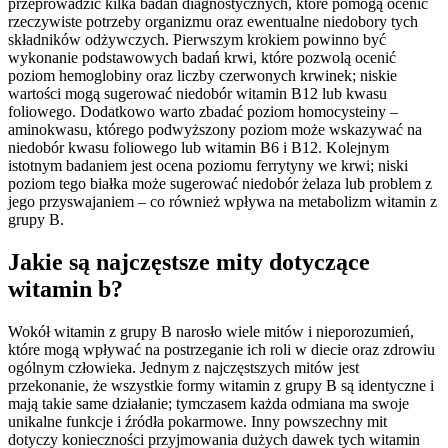
przeprowadzić kilka badań diagnostycznych, które pomogą ocenić
rzeczywiste potrzeby organizmu oraz ewentualne niedobory tych
składników odżywczych. Pierwszym krokiem powinno być
wykonanie podstawowych badań krwi, które pozwolą ocenić
poziom hemoglobiny oraz liczby czerwonych krwinek; niskie
wartości mogą sugerować niedobór witamin B12 lub kwasu
foliowego. Dodatkowo warto zbadać poziom homocysteiny –
aminokwasu, którego podwyższony poziom może wskazywać na
niedobór kwasu foliowego lub witamin B6 i B12. Kolejnym
istotnym badaniem jest ocena poziomu ferrytyny we krwi; niski
poziom tego białka może sugerować niedobór żelaza lub problem z
jego przyswajaniem – co również wpływa na metabolizm witamin z
grupy B.
Jakie są najczęstsze mity dotyczące
witamin b?
Wokół witamin z grupy B narosło wiele mitów i nieporozumień,
które mogą wpływać na postrzeganie ich roli w diecie oraz zdrowiu
ogólnym człowieka. Jednym z najczęstszych mitów jest
przekonanie, że wszystkie formy witamin z grupy B są identyczne i
mają takie same działanie; tymczasem każda odmiana ma swoje
unikalne funkcje i źródła pokarmowe. Inny powszechny mit
dotyczy konieczności przyjmowania dużych dawek tych witamin