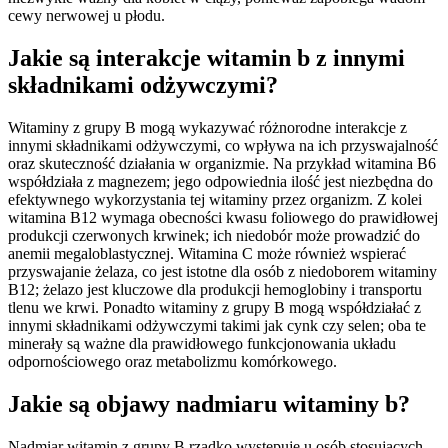
cewy nerwowej u płodu.
Jakie są interakcje witamin b z innymi
składnikami odżywczymi?
Witaminy z grupy B mogą wykazywać różnorodne interakcje z
innymi składnikami odżywczymi, co wpływa na ich przyswajalność
oraz skuteczność działania w organizmie. Na przykład witamina B6
współdziała z magnezem; jego odpowiednia ilość jest niezbędna do
efektywnego wykorzystania tej witaminy przez organizm. Z kolei
witamina B12 wymaga obecności kwasu foliowego do prawidłowej
produkcji czerwonych krwinek; ich niedobór może prowadzić do
anemii megaloblastycznej. Witamina C może również wspierać
przyswajanie żelaza, co jest istotne dla osób z niedoborem witaminy
B12; żelazo jest kluczowe dla produkcji hemoglobiny i transportu
tlenu we krwi. Ponadto witaminy z grupy B mogą współdziałać z
innymi składnikami odżywczymi takimi jak cynk czy selen; oba te
minerały są ważne dla prawidłowego funkcjonowania układu
odpornościowego oraz metabolizmu komórkowego.
Jakie są objawy nadmiaru witaminy b?
Nadmiar witamin z grupy B rzadko występuje u osób stosujących