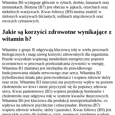
Witamina B6 występuje głównie w rybach, drobiu, bananach oraz
ziemniakach. Biotyna (B7) jest obecna w jajkach, orzechach oraz
niektórych warzywach. Kwas foliowy (B9) można znaleźć w
zielonych warzywach liściastych, roślinach strączkowych oraz
owocach cytrusowych.
Jakie są korzyści zdrowotne wynikające z
witamin b?
Witaminy z grupy B odgrywają kluczową rolę w wielu procesach
biologicznych i mają szereg korzyści zdrowotnych dla organizmu.
Przede wszystkim wspierają metabolizm energetyczny poprzez
uczestnictwo w procesach przekształcania żywności w energię.
Witamina B1 (tiamina) jest niezbędna do prawidłowego
funkcjonowania układu nerwowego oraz serca. Witamina B2
(ryboflawina) działa jako przeciwutleniacz i wspiera zdrowie skóry
oraz oczu. Witamina B3 (niacyna) ma pozytywny wpływ na poziom
cholesterolu we krwi i może przyczynić się do poprawy zdrowia
serca. Kwas pantotenowy (B5) wspiera produkcję hormonów i
cholesterolu oraz odgrywa rolę w syntezie kwasów tłuszczowych.
Witamina B6 jest kluczowa dla produkcji neuroprzekaźników, co
wpływa na zdrowie psychiczne i emocjonalne. Biotyna (B7)
wspiera zdrowie włosów, skóry i paznokci. Kwas foliowy (B9) jest
niezwykle ważny dla kobiet w ciąży, ponieważ zapobiega wadom