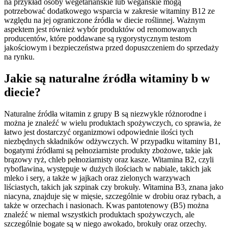
na przykład osoby wegetariańskie lub wegańskie mogą
potrzebować dodatkowego wsparcia w zakresie witaminy B12 ze
względu na jej ograniczone źródła w diecie roślinnej. Ważnym
aspektem jest również wybór produktów od renomowanych
producentów, które poddawane są rygorystycznym testom
jakościowym i bezpieczeństwa przed dopuszczeniem do sprzedaży
na rynku.
Jakie są naturalne źródła witaminy b w
diecie?
Naturalne źródła witamin z grupy B są niezwykle różnorodne i
można je znaleźć w wielu produktach spożywczych, co sprawia, że
łatwo jest dostarczyć organizmowi odpowiednie ilości tych
niezbędnych składników odżywczych. W przypadku witaminy B1,
bogatymi źródłami są pełnoziarniste produkty zbożowe, takie jak
brązowy ryż, chleb pełnoziarnisty oraz kasze. Witamina B2, czyli
ryboflawina, występuje w dużych ilościach w nabiale, takich jak
mleko i sery, a także w jajkach oraz zielonych warzywach
liściastych, takich jak szpinak czy brokuły. Witamina B3, znana jako
niacyna, znajduje się w mięsie, szczególnie w drobiu oraz rybach, a
także w orzechach i nasionach. Kwas pantotenowy (B5) można
znaleźć w niemal wszystkich produktach spożywczych, ale
szczególnie bogate są w niego awokado, brokuły oraz orzechy.