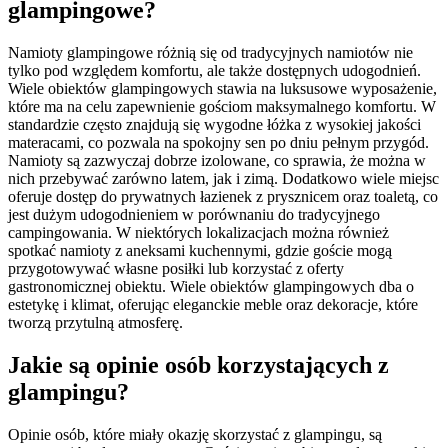
glampingowe?
Namioty glampingowe różnią się od tradycyjnych namiotów nie
tylko pod względem komfortu, ale także dostępnych udogodnień.
Wiele obiektów glampingowych stawia na luksusowe wyposażenie,
które ma na celu zapewnienie gościom maksymalnego komfortu. W
standardzie często znajdują się wygodne łóżka z wysokiej jakości
materacami, co pozwala na spokojny sen po dniu pełnym przygód.
Namioty są zazwyczaj dobrze izolowane, co sprawia, że można w
nich przebywać zarówno latem, jak i zimą. Dodatkowo wiele miejsc
oferuje dostęp do prywatnych łazienek z prysznicem oraz toaletą, co
jest dużym udogodnieniem w porównaniu do tradycyjnego
campingowania. W niektórych lokalizacjach można również
spotkać namioty z aneksami kuchennymi, gdzie goście mogą
przygotowywać własne posiłki lub korzystać z oferty
gastronomicznej obiektu. Wiele obiektów glampingowych dba o
estetykę i klimat, oferując eleganckie meble oraz dekoracje, które
tworzą przytulną atmosferę.
Jakie są opinie osób korzystających z
glampingu?
Opinie osób, które miały okazję skorzystać z glampingu, są