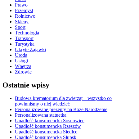
Prawo
Przemysł
Rolnictwo
Sklepy
Sport
Technologia
Transport
Turystyka
Ukryte Zajawki
Uroda
Usługi
Wnętrza
Zdrowie
Ostatnie wpisy
Budowa krematorium dla zwierząt – wszystko co
powinniśmy o niej wiedzieć
Personalizowane prezenty na Boże Narodzenie
Personalizowana statuetka
Upadłość konsumencka Sosnowiec
Upadłość konsumencka Rzeszów
Upadłość konsumencka Siedlce
Upadłość konsumencka Słupsk