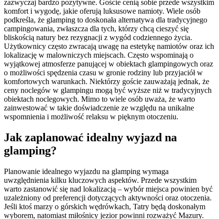
zazwyczaj bardzo pozytywne. Goście cenią sobie przede wszystkim
komfort i wygodę, jakie oferują luksusowe namioty. Wiele osób
podkreśla, że glamping to doskonała alternatywa dla tradycyjnego
campingowania, zwłaszcza dla tych, którzy chcą cieszyć się
bliskością natury bez rezygnacji z wygód codziennego życia.
Użytkownicy często zwracają uwagę na estetykę namiotów oraz ich
lokalizację w malowniczych miejscach. Często wspominają o
wyjątkowej atmosferze panującej w obiektach glampingowych oraz
o możliwości spędzenia czasu w gronie rodziny lub przyjaciół w
komfortowych warunkach. Niektórzy goście zauważają jednak, że
ceny noclegów w glampingu mogą być wyższe niż w tradycyjnych
obiektach noclegowych. Mimo to wiele osób uważa, że warto
zainwestować w takie doświadczenie ze względu na unikalne
wspomnienia i możliwość relaksu w pięknym otoczeniu.
Jak zaplanować idealny wyjazd na
glamping?
Planowanie idealnego wyjazdu na glamping wymaga
uwzględnienia kilku kluczowych aspektów. Przede wszystkim
warto zastanowić się nad lokalizacją – wybór miejsca powinien być
uzależniony od preferencji dotyczących aktywności oraz otoczenia.
Jeśli ktoś marzy o górskich wędrówkach, Tatry będą doskonałym
wyborem, natomiast miłośnicy jezior powinni rozważyć Mazury.