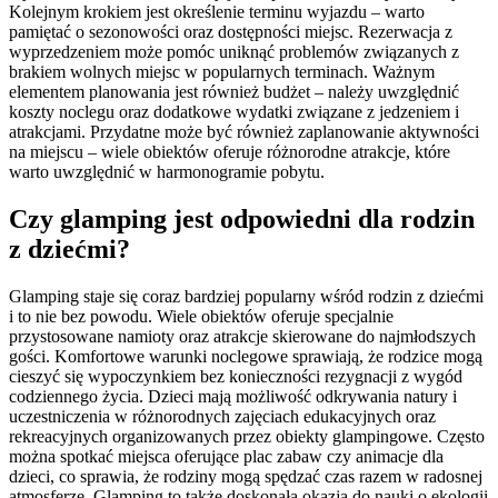
Kolejnym krokiem jest określenie terminu wyjazdu – warto
pamiętać o sezonowości oraz dostępności miejsc. Rezerwacja z
wyprzedzeniem może pomóc uniknąć problemów związanych z
brakiem wolnych miejsc w popularnych terminach. Ważnym
elementem planowania jest również budżet – należy uwzględnić
koszty noclegu oraz dodatkowe wydatki związane z jedzeniem i
atrakcjami. Przydatne może być również zaplanowanie aktywności
na miejscu – wiele obiektów oferuje różnorodne atrakcje, które
warto uwzględnić w harmonogramie pobytu.
Czy glamping jest odpowiedni dla rodzin
z dziećmi?
Glamping staje się coraz bardziej popularny wśród rodzin z dziećmi
i to nie bez powodu. Wiele obiektów oferuje specjalnie
przystosowane namioty oraz atrakcje skierowane do najmłodszych
gości. Komfortowe warunki noclegowe sprawiają, że rodzice mogą
cieszyć się wypoczynkiem bez konieczności rezygnacji z wygód
codziennego życia. Dzieci mają możliwość odkrywania natury i
uczestniczenia w różnorodnych zajęciach edukacyjnych oraz
rekreacyjnych organizowanych przez obiekty glampingowe. Często
można spotkać miejsca oferujące plac zabaw czy animacje dla
dzieci, co sprawia, że rodziny mogą spędzać czas razem w radosnej
atmosferze. Glamping to także doskonała okazja do nauki o ekologii