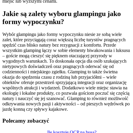
miejsc lub wyższymi cenami.
Jakie są zalety wyboru glampingu jako
formy wypoczynku?
Wybór glampingu jako formy wypoczynku niesie ze sobą wiele
zalet, które przyciągają coraz większą liczbę turystów pragnących
spędzić czas blisko natury bez rezygnacji z komfortu. Przede
wszystkim glamping łączy w sobie elementy biwakowania i luksusu
– goście mogą cieszyć się pięknem otaczającej przyrody w
wygodnych warunkach. To doskonała opcja dla osób szukających
nietypowych doświadczeń oraz pragnących oderwać się od
codzienności i miejskiego zgiełku. Glamping to także świetna
okazja do spędzenia czasu z rodziną lub przyjaciółmi – wiele
obiektów oferuje przestrzeń sprzyjającą integracji oraz organizację
wspólnych atrakcji i wydarzeń. Dodatkowo wiele miejsc stawia na
ekologię i lokalne produkty, co pozwala gościom poczuć się częścią
natury i nauczyć się jej szanować. Glamping to również możliwość
odkrywania nowych pasji i aktywności – od pieszych wędrówek po
jazdę konną czy spływy kajakowe.
Polecamy zobaczyć
Ile kosztuje OCP na busa?