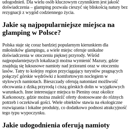
udogodnień. Dla wielu osób kluczowym czynnikiem jest jakość
doświadczenia – glamping pozwala cieszyć się bliskością natury bez
rezygnacji z wygód codziennego życia.
Jakie są najpopularniejsze miejsca na
glamping w Polsce?
Polska staje się coraz bardziej popularnym kierunkiem dla
miłośników glampingu, a wiele miejsc oferuje unikalne
doświadczenia w otoczeniu pięknej przyrody. Wśród
najpopularniejszych lokalizacji można wymienić Mazury, gdzie
znajdują się luksusowe namioty nad jeziorami oraz w otoczeniu
lasów. Tatry to kolejny region przyciągający turystów pragnących
połączyć górskie wędrówki z komfortowym noclegiem w
stylowych namiotach. Bieszczady oferują natomiast możliwość
obcowania z dziką przyrodą i ciszą górskich dolin w wyjątkowych
warunkach. Inne interesujące miejsca to Pieniny oraz okolice
Karkonoszy, gdzie można znaleźć oferty dostosowane do różnych
potrzeb i oczekiwań gości. Wiele obiektów stawia na ekologiczne
rozwiązania i lokalne produkty, co dodatkowo podnosi atrakcyjność
tego typu wypoczynku.
Jakie udogodnienia oferują namioty