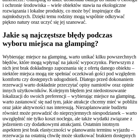
i ochronie środowiska – wiele obiektów stawia na ekologiczne
rozwiązania i lokalne produkty, co może być inspirujące dla
najmłodszych. Dzięki temu rodziny mogą wspólnie odkrywać
piękno natury oraz uczyć się jej szanować.
Jakie są najczęstsze błędy podczas
wyboru miejsca na glamping?
Wybierając miejsce na glamping, warto unikać kilku powszechnych
błędów, które mogą wpłynąć na jakość wypoczynku. Pierwszym z
nich jest brak dokładnego zapoznania się z ofertą danego obiektu –
niektóre miejsca mogą nie spełniać oczekiwań gości pod względem
komfortu czy dostępnych udogodnień. Dlatego przed dokonaniem
rezerwacji warto dokładnie przeczytać opisy namiotów oraz opinie
innych użytkowników. Kolejnym błędem jest niedostosowanie
lokalizacji do swoich preferencji – wybierając miejsce na glamping,
warto zastanowić się nad tym, jakie atrakcje chcemy mieć w pobliżu
oraz jakie aktywności nas interesują. Niezaplanowanie budżetu
również może prowadzić do nieprzyjemnych niespodzianek – warto
uwzględnić nie tylko koszt noclegu, ale także wydatki związane z
jedzeniem czy dodatkowymi atrakcjami. Ostatnim istotnym
aspektem jest brak elastyczności w planowaniu terminu wyjazdu –
rezerwacja na ostatnią chwilę może skutkować brakiem dostępnych