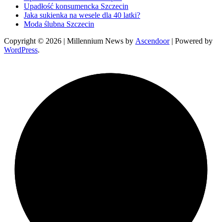
Upadłość konsumencka Szczecin
Jaka sukienka na wesele dla 40 latki?
Moda ślubna Szczecin
Copyright © 2026
| Millennium News by
Ascendoor
| Powered by
WordPress
.