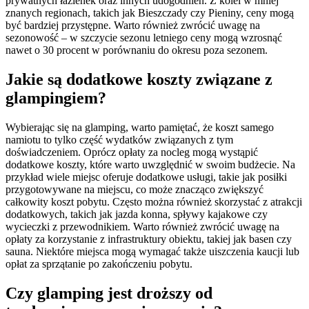
prywatnych łazienek oraz innych udogodnień. Z kolei w mniej
znanych regionach, takich jak Bieszczady czy Pieniny, ceny mogą
być bardziej przystępne. Warto również zwrócić uwagę na
sezonowość – w szczycie sezonu letniego ceny mogą wzrosnąć
nawet o 30 procent w porównaniu do okresu poza sezonem.
Jakie są dodatkowe koszty związane z
glampingiem?
Wybierając się na glamping, warto pamiętać, że koszt samego
namiotu to tylko część wydatków związanych z tym
doświadczeniem. Oprócz opłaty za nocleg mogą wystąpić
dodatkowe koszty, które warto uwzględnić w swoim budżecie. Na
przykład wiele miejsc oferuje dodatkowe usługi, takie jak posiłki
przygotowywane na miejscu, co może znacząco zwiększyć
całkowity koszt pobytu. Często można również skorzystać z atrakcji
dodatkowych, takich jak jazda konna, spływy kajakowe czy
wycieczki z przewodnikiem. Warto również zwrócić uwagę na
opłaty za korzystanie z infrastruktury obiektu, takiej jak basen czy
sauna. Niektóre miejsca mogą wymagać także uiszczenia kaucji lub
opłat za sprzątanie po zakończeniu pobytu.
Czy glamping jest droższy od