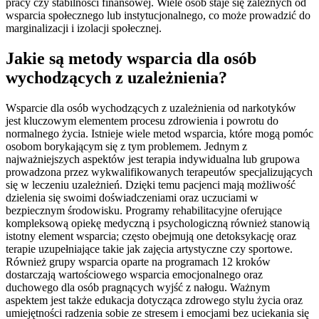
pracy czy stabilności finansowej. Wiele osób staje się zależnych od
wsparcia społecznego lub instytucjonalnego, co może prowadzić do
marginalizacji i izolacji społecznej.
Jakie są metody wsparcia dla osób
wychodzących z uzależnienia?
Wsparcie dla osób wychodzących z uzależnienia od narkotyków
jest kluczowym elementem procesu zdrowienia i powrotu do
normalnego życia. Istnieje wiele metod wsparcia, które mogą pomóc
osobom borykającym się z tym problemem. Jednym z
najważniejszych aspektów jest terapia indywidualna lub grupowa
prowadzona przez wykwalifikowanych terapeutów specjalizujących
się w leczeniu uzależnień. Dzięki temu pacjenci mają możliwość
dzielenia się swoimi doświadczeniami oraz uczuciami w
bezpiecznym środowisku. Programy rehabilitacyjne oferujące
kompleksową opiekę medyczną i psychologiczną również stanowią
istotny element wsparcia; często obejmują one detoksykację oraz
terapie uzupełniające takie jak zajęcia artystyczne czy sportowe.
Również grupy wsparcia oparte na programach 12 kroków
dostarczają wartościowego wsparcia emocjonalnego oraz
duchowego dla osób pragnących wyjść z nałogu. Ważnym
aspektem jest także edukacja dotycząca zdrowego stylu życia oraz
umiejętności radzenia sobie ze stresem i emocjami bez uciekania się