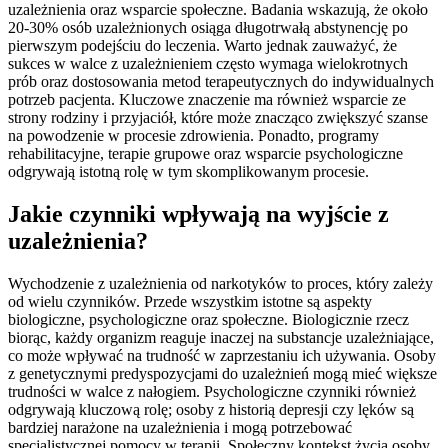
uzależnienia oraz wsparcie społeczne. Badania wskazują, że około
20-30% osób uzależnionych osiąga długotrwałą abstynencję po
pierwszym podejściu do leczenia. Warto jednak zauważyć, że
sukces w walce z uzależnieniem często wymaga wielokrotnych
prób oraz dostosowania metod terapeutycznych do indywidualnych
potrzeb pacjenta. Kluczowe znaczenie ma również wsparcie ze
strony rodziny i przyjaciół, które może znacząco zwiększyć szanse
na powodzenie w procesie zdrowienia. Ponadto, programy
rehabilitacyjne, terapie grupowe oraz wsparcie psychologiczne
odgrywają istotną rolę w tym skomplikowanym procesie.
Jakie czynniki wpływają na wyjście z
uzależnienia?
Wychodzenie z uzależnienia od narkotyków to proces, który zależy
od wielu czynników. Przede wszystkim istotne są aspekty
biologiczne, psychologiczne oraz społeczne. Biologicznie rzecz
biorąc, każdy organizm reaguje inaczej na substancje uzależniające,
co może wpływać na trudność w zaprzestaniu ich używania. Osoby
z genetycznymi predyspozycjami do uzależnień mogą mieć większe
trudności w walce z nałogiem. Psychologiczne czynniki również
odgrywają kluczową rolę; osoby z historią depresji czy lęków są
bardziej narażone na uzależnienia i mogą potrzebować
specjalistycznej pomocy w terapii. Społeczny kontekst życia osoby