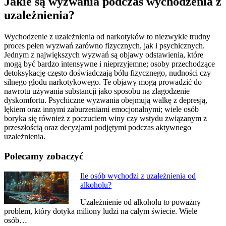
Jakie są wyzwania podczas wychodzenia z
uzależnienia?
Wychodzenie z uzależnienia od narkotyków to niezwykle trudny
proces pełen wyzwań zarówno fizycznych, jak i psychicznych.
Jednym z największych wyzwań są objawy odstawienia, które
mogą być bardzo intensywne i nieprzyjemne; osoby przechodzące
detoksykację często doświadczają bólu fizycznego, nudności czy
silnego głodu narkotykowego. Te objawy mogą prowadzić do
nawrotu używania substancji jako sposobu na złagodzenie
dyskomfortu. Psychiczne wyzwania obejmują walkę z depresją,
lękiem oraz innymi zaburzeniami emocjonalnymi; wiele osób
boryka się również z poczuciem winy czy wstydu związanym z
przeszłością oraz decyzjami podjętymi podczas aktywnego
uzależnienia.
Polecamy zobaczyć
Nawigacja
Ile osób wychodzi z uzależnienia od
alkoholu?
wpisu
Uzależnienie od alkoholu to poważny
problem, który dotyka miliony ludzi na całym świecie. Wiele
osób…