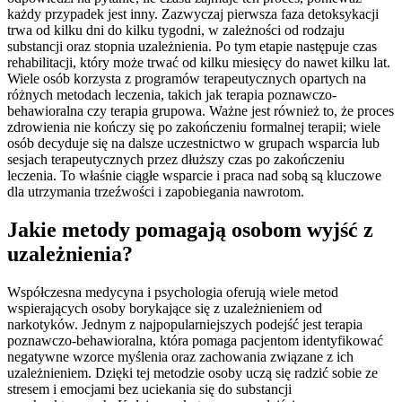
każdy przypadek jest inny. Zazwyczaj pierwsza faza detoksykacji
trwa od kilku dni do kilku tygodni, w zależności od rodzaju
substancji oraz stopnia uzależnienia. Po tym etapie następuje czas
rehabilitacji, który może trwać od kilku miesięcy do nawet kilku lat.
Wiele osób korzysta z programów terapeutycznych opartych na
różnych metodach leczenia, takich jak terapia poznawczo-
behawioralna czy terapia grupowa. Ważne jest również to, że proces
zdrowienia nie kończy się po zakończeniu formalnej terapii; wiele
osób decyduje się na dalsze uczestnictwo w grupach wsparcia lub
sesjach terapeutycznych przez dłuższy czas po zakończeniu
leczenia. To właśnie ciągłe wsparcie i praca nad sobą są kluczowe
dla utrzymania trzeźwości i zapobiegania nawrotom.
Jakie metody pomagają osobom wyjść z
uzależnienia?
Współczesna medycyna i psychologia oferują wiele metod
wspierających osoby borykające się z uzależnieniem od
narkotyków. Jednym z najpopularniejszych podejść jest terapia
poznawczo-behawioralna, która pomaga pacjentom identyfikować
negatywne wzorce myślenia oraz zachowania związane z ich
uzależnieniem. Dzięki tej metodzie osoby uczą się radzić sobie ze
stresem i emocjami bez uciekania się do substancji