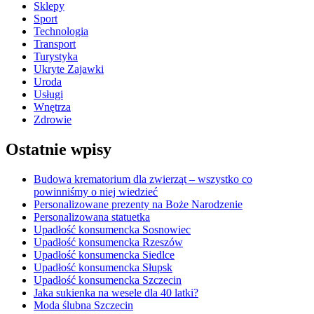
Sklepy
Sport
Technologia
Transport
Turystyka
Ukryte Zajawki
Uroda
Usługi
Wnętrza
Zdrowie
Ostatnie wpisy
Budowa krematorium dla zwierząt – wszystko co
powinniśmy o niej wiedzieć
Personalizowane prezenty na Boże Narodzenie
Personalizowana statuetka
Upadłość konsumencka Sosnowiec
Upadłość konsumencka Rzeszów
Upadłość konsumencka Siedlce
Upadłość konsumencka Słupsk
Upadłość konsumencka Szczecin
Jaka sukienka na wesele dla 40 latki?
Moda ślubna Szczecin