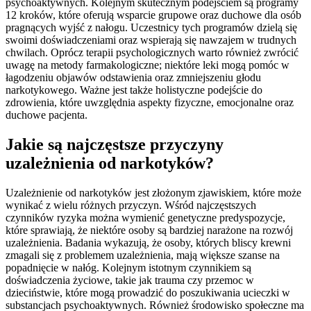
psychoaktywnych. Kolejnym skutecznym podejściem są programy
12 kroków, które oferują wsparcie grupowe oraz duchowe dla osób
pragnących wyjść z nałogu. Uczestnicy tych programów dzielą się
swoimi doświadczeniami oraz wspierają się nawzajem w trudnych
chwilach. Oprócz terapii psychologicznych warto również zwrócić
uwagę na metody farmakologiczne; niektóre leki mogą pomóc w
łagodzeniu objawów odstawienia oraz zmniejszeniu głodu
narkotykowego. Ważne jest także holistyczne podejście do
zdrowienia, które uwzględnia aspekty fizyczne, emocjonalne oraz
duchowe pacjenta.
Jakie są najczęstsze przyczyny
uzależnienia od narkotyków?
Uzależnienie od narkotyków jest złożonym zjawiskiem, które może
wynikać z wielu różnych przyczyn. Wśród najczęstszych
czynników ryzyka można wymienić genetyczne predyspozycje,
które sprawiają, że niektóre osoby są bardziej narażone na rozwój
uzależnienia. Badania wykazują, że osoby, których bliscy krewni
zmagali się z problemem uzależnienia, mają większe szanse na
popadnięcie w nałóg. Kolejnym istotnym czynnikiem są
doświadczenia życiowe, takie jak trauma czy przemoc w
dzieciństwie, które mogą prowadzić do poszukiwania ucieczki w
substancjach psychoaktywnych. Również środowisko społeczne ma