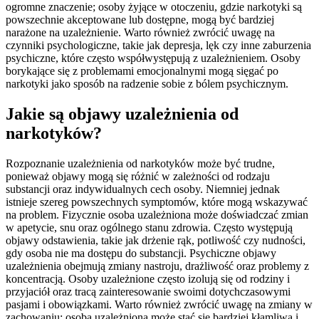
ogromne znaczenie; osoby żyjące w otoczeniu, gdzie narkotyki są
powszechnie akceptowane lub dostępne, mogą być bardziej
narażone na uzależnienie. Warto również zwrócić uwagę na
czynniki psychologiczne, takie jak depresja, lęk czy inne zaburzenia
psychiczne, które często współwystępują z uzależnieniem. Osoby
borykające się z problemami emocjonalnymi mogą sięgać po
narkotyki jako sposób na radzenie sobie z bólem psychicznym.
Jakie są objawy uzależnienia od
narkotyków?
Rozpoznanie uzależnienia od narkotyków może być trudne,
ponieważ objawy mogą się różnić w zależności od rodzaju
substancji oraz indywidualnych cech osoby. Niemniej jednak
istnieje szereg powszechnych symptomów, które mogą wskazywać
na problem. Fizycznie osoba uzależniona może doświadczać zmian
w apetycie, snu oraz ogólnego stanu zdrowia. Często występują
objawy odstawienia, takie jak drżenie rąk, potliwość czy nudności,
gdy osoba nie ma dostępu do substancji. Psychiczne objawy
uzależnienia obejmują zmiany nastroju, drażliwość oraz problemy z
koncentracją. Osoby uzależnione często izolują się od rodziny i
przyjaciół oraz tracą zainteresowanie swoimi dotychczasowymi
pasjami i obowiązkami. Warto również zwrócić uwagę na zmiany w
zachowaniu; osoba uzależniona może stać się bardziej kłamliwa i