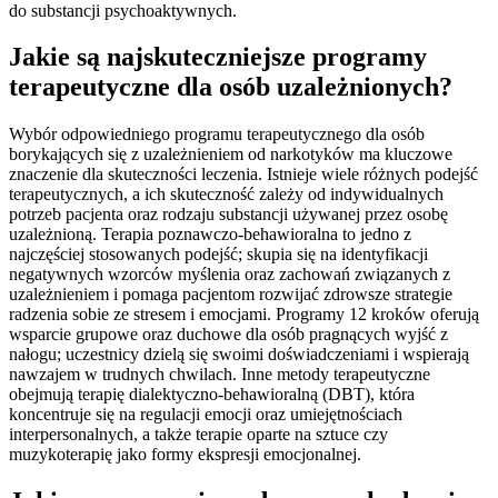
do substancji psychoaktywnych.
Jakie są najskuteczniejsze programy
terapeutyczne dla osób uzależnionych?
Wybór odpowiedniego programu terapeutycznego dla osób
borykających się z uzależnieniem od narkotyków ma kluczowe
znaczenie dla skuteczności leczenia. Istnieje wiele różnych podejść
terapeutycznych, a ich skuteczność zależy od indywidualnych
potrzeb pacjenta oraz rodzaju substancji używanej przez osobę
uzależnioną. Terapia poznawczo-behawioralna to jedno z
najczęściej stosowanych podejść; skupia się na identyfikacji
negatywnych wzorców myślenia oraz zachowań związanych z
uzależnieniem i pomaga pacjentom rozwijać zdrowsze strategie
radzenia sobie ze stresem i emocjami. Programy 12 kroków oferują
wsparcie grupowe oraz duchowe dla osób pragnących wyjść z
nałogu; uczestnicy dzielą się swoimi doświadczeniami i wspierają
nawzajem w trudnych chwilach. Inne metody terapeutyczne
obejmują terapię dialektyczno-behawioralną (DBT), która
koncentruje się na regulacji emocji oraz umiejętnościach
interpersonalnych, a także terapie oparte na sztuce czy
muzykoterapię jako formy ekspresji emocjonalnej.