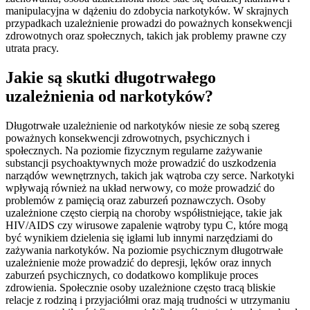
manipulacyjna w dążeniu do zdobycia narkotyków. W skrajnych
przypadkach uzależnienie prowadzi do poważnych konsekwencji
zdrowotnych oraz społecznych, takich jak problemy prawne czy
utrata pracy.
Jakie są skutki długotrwałego
uzależnienia od narkotyków?
Długotrwałe uzależnienie od narkotyków niesie ze sobą szereg
poważnych konsekwencji zdrowotnych, psychicznych i
społecznych. Na poziomie fizycznym regularne zażywanie
substancji psychoaktywnych może prowadzić do uszkodzenia
narządów wewnętrznych, takich jak wątroba czy serce. Narkotyki
wpływają również na układ nerwowy, co może prowadzić do
problemów z pamięcią oraz zaburzeń poznawczych. Osoby
uzależnione często cierpią na choroby współistniejące, takie jak
HIV/AIDS czy wirusowe zapalenie wątroby typu C, które mogą
być wynikiem dzielenia się igłami lub innymi narzędziami do
zażywania narkotyków. Na poziomie psychicznym długotrwałe
uzależnienie może prowadzić do depresji, lęków oraz innych
zaburzeń psychicznych, co dodatkowo komplikuje proces
zdrowienia. Społecznie osoby uzależnione często tracą bliskie
relacje z rodziną i przyjaciółmi oraz mają trudności w utrzymaniu