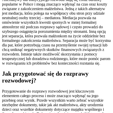
popularne w Polsce i mogą znacząco wpłynąć na czas oraz koszty
związane z zakończeniem małżeństwa. Jedną z takich alternatyw
jest mediacja, która polega na współpracy obu stron przy udziale
neutralnej osoby trzeciej – mediatora. Mediacja pozwala na
omówienie wszystkich kwestii spornych w mniej formalnej
atmosferze niż podczas rozprawy sądowej i często prowadzi do
szybszego osiągnięcia porozumienia między stronami. Inną opcją
jest separacja, która pozwala małżonkom na życie oddzielnie bez
formalnego zakończenia małżeństwa. Separacja może być korzystna
dla par, które potrzebują czasu na przemyślenie swojej sytuacji lub
chcą uniknąć negatywnych skutków finansowych związanych z
rozwodem. Istnieje także możliwość skorzystania z pomocy
terapeutycznej lub doradztwa rodzinnego, które może pomóc parom
w rozwiązaniu ich problemów bez konieczności rozstania się.
Jak przygotować się do rozprawy
rozwodowej?
Przygotowanie do rozprawy rozwodowej jest kluczowym
elementem całego procesu i może znacząco wpłynąć na jego
przebieg oraz wynik. Przede wszystkim warto zebrać wszystkie
niezbędne dokumenty, takie jak akt małżeństwa, akty urodzenia
dzieci oraz wszelkie dokumenty dotyczące majątku wspólnego i