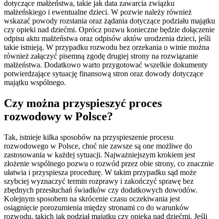
dotyczące małżeństwa, takie jak data zawarcia związku
małżeńskiego i ewentualne dzieci. W pozwie należy również
wskazać powody rozstania oraz żądania dotyczące podziału majątku
czy opieki nad dziećmi. Oprócz pozwu konieczne będzie dołączenie
odpisu aktu małżeństwa oraz odpisów aktów urodzenia dzieci, jeśli
takie istnieją. W przypadku rozwodu bez orzekania o winie można
również załączyć pisemną zgodę drugiej strony na rozwiązanie
małżeństwa. Dodatkowo warto przygotować wszelkie dokumenty
potwierdzające sytuację finansową stron oraz dowody dotyczące
majątku wspólnego.
Czy można przyspieszyć proces
rozwodowy w Polsce?
Tak, istnieje kilka sposobów na przyspieszenie procesu
rozwodowego w Polsce, choć nie zawsze są one możliwe do
zastosowania w każdej sytuacji. Najważniejszym krokiem jest
złożenie wspólnego pozwu o rozwód przez obie strony, co znacznie
ułatwia i przyspiesza procedurę. W takim przypadku sąd może
szybciej wyznaczyć termin rozprawy i zakończyć sprawę bez
zbędnych przesłuchań świadków czy dodatkowych dowodów.
Kolejnym sposobem na skrócenie czasu oczekiwania jest
osiągnięcie porozumienia między stronami co do warunków
rozwodu, takich jak podział majątku czy opieka nad dziećmi. Jeśli