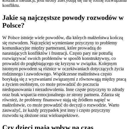
kosztach mediacji, jeśli strony zdecydują się na tę formę rozwiązania
konfliktu.
Jakie są najczęstsze powody rozwodów w
Polsce?
W Polsce istnieje wiele powodów, dla których małżeństwa kończą
się rozwodem. Najczęściej wymieniane przyczyny to problemy
komunikacyjne między partnerami, które prowadzą do
narastających konfliktów i frustracji. Często pary nie potrafią
rozwiązywać swoich problemów w sposób konstruktywny, co
prowadzi do pogłębiającego się kryzysu w związku. Kolejnym
istotnym powodem są różnice w oczekiwaniach dotyczących życia
rodzinnego i zawodowego. Współczesne małżeństwa często
borykają się z wyzwaniami związanymi z równowagą między pracą
a życiem osobistym, co może prowadzić do poczucia
niedopasowania i niezadowolenia. Inne częste przyczyny to zdrady
oraz brak wsparcia emocjonalnego ze strony partnera. Zdarza się
również, że problemy finansowe stają się źródłem napięć w
małżeństwie, co może prowadzić do decyzji o rozwodzie. Warto
zauważyć, że każdy przypadek jest inny i często przyczyny
rozwodu są złożone oraz wieloaspektowe.
Czy dzieci mają wpływ na czas