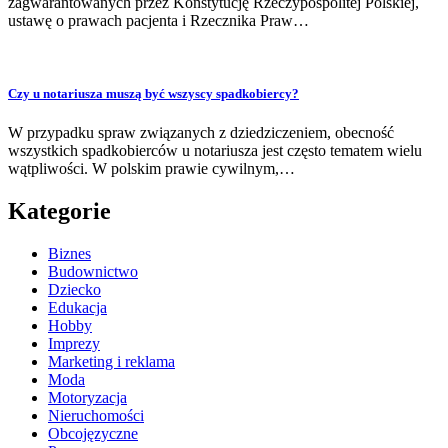
zagwarantowanych przez Konstytucję Rzeczypospolitej Polskiej,
ustawę o prawach pacjenta i Rzecznika Praw…
Czy u notariusza muszą być wszyscy spadkobiercy?
W przypadku spraw związanych z dziedziczeniem, obecność
wszystkich spadkobierców u notariusza jest często tematem wielu
wątpliwości. W polskim prawie cywilnym,…
Kategorie
Biznes
Budownictwo
Dziecko
Edukacja
Hobby
Imprezy
Marketing i reklama
Moda
Motoryzacja
Nieruchomości
Obcojęzyczne