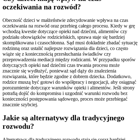
oczekiwania na rozwód?
Obecność dzieci w małżeństwie zdecydowanie wpływa na czas
oczekiwania na rozwód oraz przebieg całego procesu. Kiedy w grę
wchodzą kwestie dotyczące opieki nad dziećmi, alimentów czy
podziału obowiązków rodzicielskich, sprawa staje się bardziej
skomplikowana i czasochłonna. Sąd musi dokładnie zbadać sytuację
rodzinną oraz ustalić najlepsze rozwiązania dla dzieci, co często
wiąże się z koniecznością przesłuchania świadków czy
przeprowadzenia mediacji między rodzicami. W przypadku sporów
dotyczących opieki nad dziećmi czas trwania procesu może
znacznie się wydłużyć, ponieważ sąd dąży do znalezienia
rozwiązania, które będzie zgodne z dobrem dziecka. Dodatkowo,
rodzice muszą być gotowi do współpracy i negocjacji, aby osiągnąć
porozumienie dotyczące warunków opieki i alimentów. Jeśli strony
potrafią dojść do kompromisu i uzgodnić warunki rozwodu bez
konieczności postępowania sądowego, proces może przebiegać
znacznie szybciej.
Jakie są alternatywy dla tradycyjnego
rozwodu?
Alternatywy dla tradycyjnego rozwodu stają się coraz bardziej