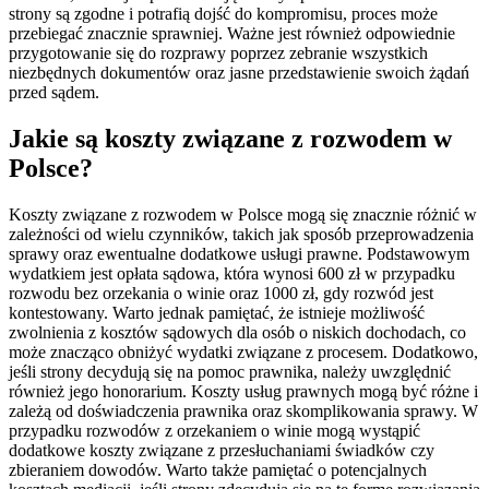
strony są zgodne i potrafią dojść do kompromisu, proces może
przebiegać znacznie sprawniej. Ważne jest również odpowiednie
przygotowanie się do rozprawy poprzez zebranie wszystkich
niezbędnych dokumentów oraz jasne przedstawienie swoich żądań
przed sądem.
Jakie są koszty związane z rozwodem w
Polsce?
Koszty związane z rozwodem w Polsce mogą się znacznie różnić w
zależności od wielu czynników, takich jak sposób przeprowadzenia
sprawy oraz ewentualne dodatkowe usługi prawne. Podstawowym
wydatkiem jest opłata sądowa, która wynosi 600 zł w przypadku
rozwodu bez orzekania o winie oraz 1000 zł, gdy rozwód jest
kontestowany. Warto jednak pamiętać, że istnieje możliwość
zwolnienia z kosztów sądowych dla osób o niskich dochodach, co
może znacząco obniżyć wydatki związane z procesem. Dodatkowo,
jeśli strony decydują się na pomoc prawnika, należy uwzględnić
również jego honorarium. Koszty usług prawnych mogą być różne i
zależą od doświadczenia prawnika oraz skomplikowania sprawy. W
przypadku rozwodów z orzekaniem o winie mogą wystąpić
dodatkowe koszty związane z przesłuchaniami świadków czy
zbieraniem dowodów. Warto także pamiętać o potencjalnych