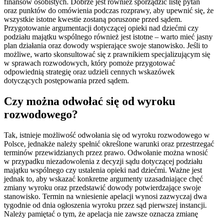
finansów osobistych. Dobrze jest również sporządzić listę pytań
oraz punktów do omówienia podczas rozprawy, aby upewnić się, że
wszystkie istotne kwestie zostaną poruszone przed sądem.
Przygotowanie argumentacji dotyczącej opieki nad dziećmi czy
podziału majątku wspólnego również jest istotne – warto mieć jasny
plan działania oraz dowody wspierające swoje stanowisko. Jeśli to
możliwe, warto skonsultować się z prawnikiem specjalizującym się
w sprawach rozwodowych, który pomoże przygotować
odpowiednią strategię oraz udzieli cennych wskazówek
dotyczących postępowania przed sądem.
Czy można odwołać się od wyroku
rozwodowego?
Tak, istnieje możliwość odwołania się od wyroku rozwodowego w
Polsce, jednakże należy spełnić określone warunki oraz przestrzegać
terminów przewidzianych przez prawo. Odwołanie można wnosić
w przypadku niezadowolenia z decyzji sądu dotyczącej podziału
majątku wspólnego czy ustalenia opieki nad dziećmi. Ważne jest
jednak to, aby wskazać konkretne argumenty uzasadniające chęć
zmiany wyroku oraz przedstawić dowody potwierdzające swoje
stanowisko. Termin na wniesienie apelacji wynosi zazwyczaj dwa
tygodnie od dnia ogłoszenia wyroku przez sąd pierwszej instancji.
Należy pamiętać o tym, że apelacja nie zawsze oznacza zmianę