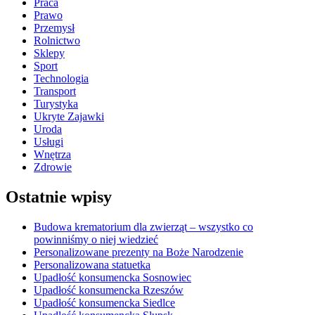
Praca
Prawo
Przemysł
Rolnictwo
Sklepy
Sport
Technologia
Transport
Turystyka
Ukryte Zajawki
Uroda
Usługi
Wnętrza
Zdrowie
Ostatnie wpisy
Budowa krematorium dla zwierząt – wszystko co
powinniśmy o niej wiedzieć
Personalizowane prezenty na Boże Narodzenie
Personalizowana statuetka
Upadłość konsumencka Sosnowiec
Upadłość konsumencka Rzeszów
Upadłość konsumencka Siedlce