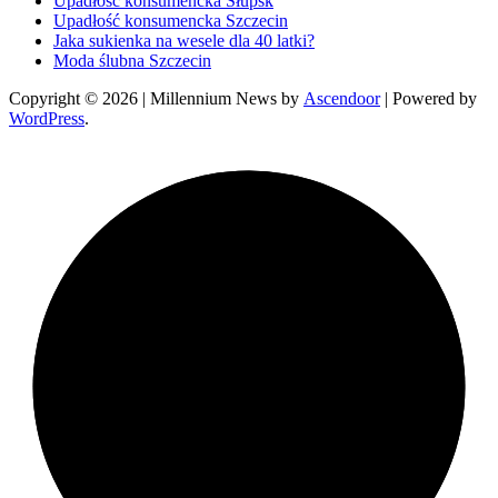
Upadłość konsumencka Słupsk
Upadłość konsumencka Szczecin
Jaka sukienka na wesele dla 40 latki?
Moda ślubna Szczecin
Copyright © 2026
| Millennium News by
Ascendoor
| Powered by
WordPress
.