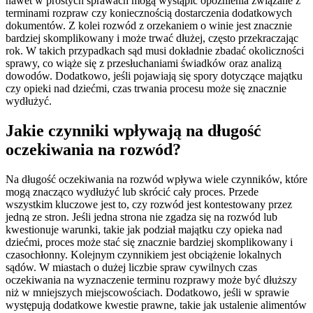
nawet w prostych sprawach mogą wystąpić opóźnienia związane z
terminami rozpraw czy koniecznością dostarczenia dodatkowych
dokumentów. Z kolei rozwód z orzekaniem o winie jest znacznie
bardziej skomplikowany i może trwać dłużej, często przekraczając
rok. W takich przypadkach sąd musi dokładnie zbadać okoliczności
sprawy, co wiąże się z przesłuchaniami świadków oraz analizą
dowodów. Dodatkowo, jeśli pojawiają się spory dotyczące majątku
czy opieki nad dziećmi, czas trwania procesu może się znacznie
wydłużyć.
Jakie czynniki wpływają na długość
oczekiwania na rozwód?
Na długość oczekiwania na rozwód wpływa wiele czynników, które
mogą znacząco wydłużyć lub skrócić cały proces. Przede
wszystkim kluczowe jest to, czy rozwód jest kontestowany przez
jedną ze stron. Jeśli jedna strona nie zgadza się na rozwód lub
kwestionuje warunki, takie jak podział majątku czy opieka nad
dziećmi, proces może stać się znacznie bardziej skomplikowany i
czasochłonny. Kolejnym czynnikiem jest obciążenie lokalnych
sądów. W miastach o dużej liczbie spraw cywilnych czas
oczekiwania na wyznaczenie terminu rozprawy może być dłuższy
niż w mniejszych miejscowościach. Dodatkowo, jeśli w sprawie
występują dodatkowe kwestie prawne, takie jak ustalenie alimentów