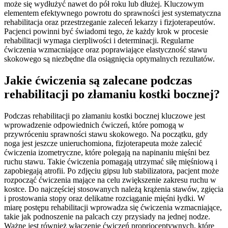
może się wydłużyć nawet do pół roku lub dłużej. Kluczowym
elementem efektywnego powrotu do sprawności jest systematyczna
rehabilitacja oraz przestrzeganie zaleceń lekarzy i fizjoterapeutów.
Pacjenci powinni być świadomi tego, że każdy krok w procesie
rehabilitacji wymaga cierpliwości i determinacji. Regularne
ćwiczenia wzmacniające oraz poprawiające elastyczność stawu
skokowego są niezbędne dla osiągnięcia optymalnych rezultatów.
Jakie ćwiczenia są zalecane podczas
rehabilitacji po złamaniu kostki bocznej?
Podczas rehabilitacji po złamaniu kostki bocznej kluczowe jest
wprowadzenie odpowiednich ćwiczeń, które pomogą w
przywróceniu sprawności stawu skokowego. Na początku, gdy
noga jest jeszcze unieruchomiona, fizjoterapeuta może zalecić
ćwiczenia izometryczne, które polegają na napinaniu mięśni bez
ruchu stawu. Takie ćwiczenia pomagają utrzymać siłę mięśniową i
zapobiegają atrofii. Po zdjęciu gipsu lub stabilizatora, pacjent może
rozpocząć ćwiczenia mające na celu zwiększenie zakresu ruchu w
kostce. Do najczęściej stosowanych należą krążenia stawów, zgięcia
i prostowania stopy oraz delikatne rozciąganie mięśni łydki. W
miarę postępu rehabilitacji wprowadza się ćwiczenia wzmacniające,
takie jak podnoszenie na palcach czy przysiady na jednej nodze.
Ważne jest również włączenie ćwiczeń proprioceptywnych, które