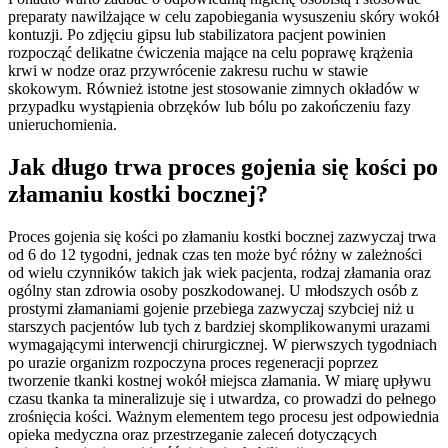
preparaty nawilżające w celu zapobiegania wysuszeniu skóry wokół
kontuzji. Po zdjęciu gipsu lub stabilizatora pacjent powinien
rozpocząć delikatne ćwiczenia mające na celu poprawę krążenia
krwi w nodze oraz przywrócenie zakresu ruchu w stawie
skokowym. Również istotne jest stosowanie zimnych okładów w
przypadku wystąpienia obrzęków lub bólu po zakończeniu fazy
unieruchomienia.
Jak długo trwa proces gojenia się kości po
złamaniu kostki bocznej?
Proces gojenia się kości po złamaniu kostki bocznej zazwyczaj trwa
od 6 do 12 tygodni, jednak czas ten może być różny w zależności
od wielu czynników takich jak wiek pacjenta, rodzaj złamania oraz
ogólny stan zdrowia osoby poszkodowanej. U młodszych osób z
prostymi złamaniami gojenie przebiega zazwyczaj szybciej niż u
starszych pacjentów lub tych z bardziej skomplikowanymi urazami
wymagającymi interwencji chirurgicznej. W pierwszych tygodniach
po urazie organizm rozpoczyna proces regeneracji poprzez
tworzenie tkanki kostnej wokół miejsca złamania. W miarę upływu
czasu tkanka ta mineralizuje się i utwardza, co prowadzi do pełnego
zrośnięcia kości. Ważnym elementem tego procesu jest odpowiednia
opieka medyczna oraz przestrzeganie zaleceń dotyczących