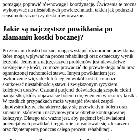
pomagają poprawić równowagę i koordynację. Ćwiczenia te można
wykonywać na niestabilnych powierzchniach, takich jak poduszki
sensomotoryczne czy deski równoważne.
Jakie są najczęstsze powikłania po
złamaniu kostki bocznej?
Po złamaniu kostki bocznej mogą wystąpić różnorodne powikłania,
które mogą wpływać na proces rehabilitacji oraz ostateczny wynik
leczenia. Jednym z najczęstszych problemów jest niewłaściwe
zrośnięcie się kości, co może prowadzić do przewlekłego bólu oraz
ograniczonej ruchomości stawu. Innym powikłaniem jest
uszkodzenie więzadeł lub ścięgien wokół kostki, co może
skutkować niestabilnością stawu i zwiększonym ryzykiem
kolejnych urazów. Czasami pacjenci doświadczają zespołu cieśni
nadgarstka, który objawia się bólem i drętwieniem w okolicy kostki.
W rzadkich przypadkach może wystąpić również zespół
algodystroficzny, charakteryzujący się przewlekłym bólem oraz
zmianami skórnymi i naczyniowymi w obrębie kontuzjowanej
kończyny. Dlatego tak ważne jest, aby pacjenci byli świadomi
potencjalnych powikłań i regularnie konsultowali się z lekarzem
oraz fizjoterapeutą podczas całego procesu rehabilitacji.