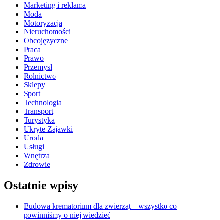
Marketing i reklama
Moda
Motoryzacja
Nieruchomości
Obcojęzyczne
Praca
Prawo
Przemysł
Rolnictwo
Sklepy
Sport
Technologia
Transport
Turystyka
Ukryte Zajawki
Uroda
Usługi
Wnętrza
Zdrowie
Ostatnie wpisy
Budowa krematorium dla zwierząt – wszystko co
powinniśmy o niej wiedzieć