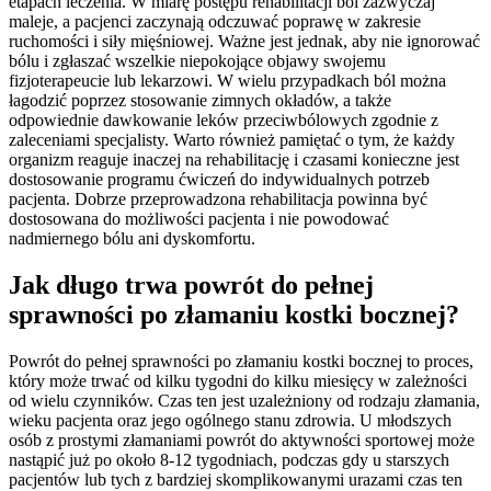
etapach leczenia. W miarę postępu rehabilitacji ból zazwyczaj
maleje, a pacjenci zaczynają odczuwać poprawę w zakresie
ruchomości i siły mięśniowej. Ważne jest jednak, aby nie ignorować
bólu i zgłaszać wszelkie niepokojące objawy swojemu
fizjoterapeucie lub lekarzowi. W wielu przypadkach ból można
łagodzić poprzez stosowanie zimnych okładów, a także
odpowiednie dawkowanie leków przeciwbólowych zgodnie z
zaleceniami specjalisty. Warto również pamiętać o tym, że każdy
organizm reaguje inaczej na rehabilitację i czasami konieczne jest
dostosowanie programu ćwiczeń do indywidualnych potrzeb
pacjenta. Dobrze przeprowadzona rehabilitacja powinna być
dostosowana do możliwości pacjenta i nie powodować
nadmiernego bólu ani dyskomfortu.
Jak długo trwa powrót do pełnej
sprawności po złamaniu kostki bocznej?
Powrót do pełnej sprawności po złamaniu kostki bocznej to proces,
który może trwać od kilku tygodni do kilku miesięcy w zależności
od wielu czynników. Czas ten jest uzależniony od rodzaju złamania,
wieku pacjenta oraz jego ogólnego stanu zdrowia. U młodszych
osób z prostymi złamaniami powrót do aktywności sportowej może
nastąpić już po około 8-12 tygodniach, podczas gdy u starszych
pacjentów lub tych z bardziej skomplikowanymi urazami czas ten