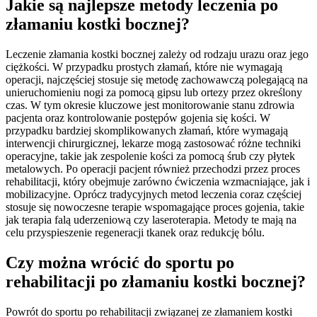
Jakie są najlepsze metody leczenia po
złamaniu kostki bocznej?
Leczenie złamania kostki bocznej zależy od rodzaju urazu oraz jego
ciężkości. W przypadku prostych złamań, które nie wymagają
operacji, najczęściej stosuje się metodę zachowawczą polegającą na
unieruchomieniu nogi za pomocą gipsu lub ortezy przez określony
czas. W tym okresie kluczowe jest monitorowanie stanu zdrowia
pacjenta oraz kontrolowanie postępów gojenia się kości. W
przypadku bardziej skomplikowanych złamań, które wymagają
interwencji chirurgicznej, lekarze mogą zastosować różne techniki
operacyjne, takie jak zespolenie kości za pomocą śrub czy płytek
metalowych. Po operacji pacjent również przechodzi przez proces
rehabilitacji, który obejmuje zarówno ćwiczenia wzmacniające, jak i
mobilizacyjne. Oprócz tradycyjnych metod leczenia coraz częściej
stosuje się nowoczesne terapie wspomagające proces gojenia, takie
jak terapia falą uderzeniową czy laseroterapia. Metody te mają na
celu przyspieszenie regeneracji tkanek oraz redukcję bólu.
Czy można wrócić do sportu po
rehabilitacji po złamaniu kostki bocznej?
Powrót do sportu po rehabilitacji związanej ze złamaniem kostki