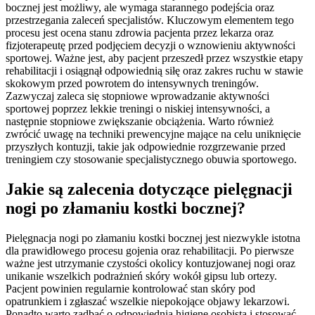
bocznej jest możliwy, ale wymaga starannego podejścia oraz
przestrzegania zaleceń specjalistów. Kluczowym elementem tego
procesu jest ocena stanu zdrowia pacjenta przez lekarza oraz
fizjoterapeutę przed podjęciem decyzji o wznowieniu aktywności
sportowej. Ważne jest, aby pacjent przeszedł przez wszystkie etapy
rehabilitacji i osiągnął odpowiednią siłę oraz zakres ruchu w stawie
skokowym przed powrotem do intensywnych treningów.
Zazwyczaj zaleca się stopniowe wprowadzanie aktywności
sportowej poprzez lekkie treningi o niskiej intensywności, a
następnie stopniowe zwiększanie obciążenia. Warto również
zwrócić uwagę na techniki prewencyjne mające na celu uniknięcie
przyszłych kontuzji, takie jak odpowiednie rozgrzewanie przed
treningiem czy stosowanie specjalistycznego obuwia sportowego.
Jakie są zalecenia dotyczące pielęgnacji
nogi po złamaniu kostki bocznej?
Pielęgnacja nogi po złamaniu kostki bocznej jest niezwykle istotna
dla prawidłowego procesu gojenia oraz rehabilitacji. Po pierwsze
ważne jest utrzymanie czystości okolicy kontuzjowanej nogi oraz
unikanie wszelkich podrażnień skóry wokół gipsu lub ortezy.
Pacjent powinien regularnie kontrolować stan skóry pod
opatrunkiem i zgłaszać wszelkie niepokojące objawy lekarzowi.
Ponadto warto zadbać o odpowiednią higienę osobistą i stosować