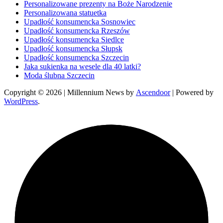
Personalizowane prezenty na Boże Narodzenie
Personalizowana statuetka
Upadłość konsumencka Sosnowiec
Upadłość konsumencka Rzeszów
Upadłość konsumencka Siedlce
Upadłość konsumencka Słupsk
Upadłość konsumencka Szczecin
Jaka sukienka na wesele dla 40 latki?
Moda ślubna Szczecin
Copyright © 2026
| Millennium News by
Ascendoor
| Powered by
WordPress
.