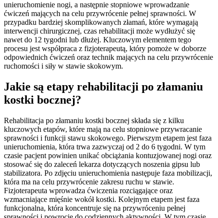
unieruchomienie nogi, a następnie stopniowe wprowadzanie
ćwiczeń mających na celu przywrócenie pełnej sprawności. W
przypadku bardziej skomplikowanych złamań, które wymagają
interwencji chirurgicznej, czas rehabilitacji może wydłużyć się
nawet do 12 tygodni lub dłużej. Kluczowym elementem tego
procesu jest współpraca z fizjoterapeutą, który pomoże w doborze
odpowiednich ćwiczeń oraz technik mających na celu przywrócenie
ruchomości i siły w stawie skokowym.
Jakie są etapy rehabilitacji po złamaniu
kostki bocznej?
Rehabilitacja po złamaniu kostki bocznej składa się z kilku
kluczowych etapów, które mają na celu stopniowe przywracanie
sprawności i funkcji stawu skokowego. Pierwszym etapem jest faza
unieruchomienia, która trwa zazwyczaj od 2 do 6 tygodni. W tym
czasie pacjent powinien unikać obciążania kontuzjowanej nogi oraz
stosować się do zaleceń lekarza dotyczących noszenia gipsu lub
stabilizatora. Po zdjęciu unieruchomienia następuje faza mobilizacji,
która ma na celu przywrócenie zakresu ruchu w stawie.
Fizjoterapeuta wprowadza ćwiczenia rozciągające oraz
wzmacniające mięśnie wokół kostki. Kolejnym etapem jest faza
funkcjonalna, która koncentruje się na przywróceniu pełnej
sprawności i powrocie do codziennych aktywności. W tym czasie