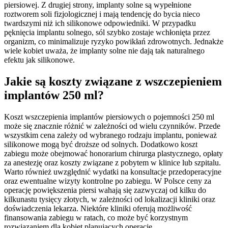
piersiowej. Z drugiej strony, implanty solne są wypełnione
roztworem soli fizjologicznej i mają tendencję do bycia nieco
twardszymi niż ich silikonowe odpowiedniki. W przypadku
pęknięcia implantu solnego, sól szybko zostaje wchłonięta przez
organizm, co minimalizuje ryzyko powikłań zdrowotnych. Jednakże
wiele kobiet uważa, że implanty solne nie dają tak naturalnego
efektu jak silikonowe.
Jakie są koszty związane z wszczepieniem
implantów 250 ml?
Koszt wszczepienia implantów piersiowych o pojemności 250 ml
może się znacznie różnić w zależności od wielu czynników. Przede
wszystkim cena zależy od wybranego rodzaju implantu, ponieważ
silikonowe mogą być droższe od solnych. Dodatkowo koszt
zabiegu może obejmować honorarium chirurga plastycznego, opłaty
za anestezję oraz koszty związane z pobytem w klinice lub szpitalu.
Warto również uwzględnić wydatki na konsultacje przedoperacyjne
oraz ewentualne wizyty kontrolne po zabiegu. W Polsce ceny za
operację powiększenia piersi wahają się zazwyczaj od kilku do
kilkunastu tysięcy złotych, w zależności od lokalizacji kliniki oraz
doświadczenia lekarza. Niektóre kliniki oferują możliwość
finansowania zabiegu w ratach, co może być korzystnym
rozwiązaniem dla kobiet planujących operację.