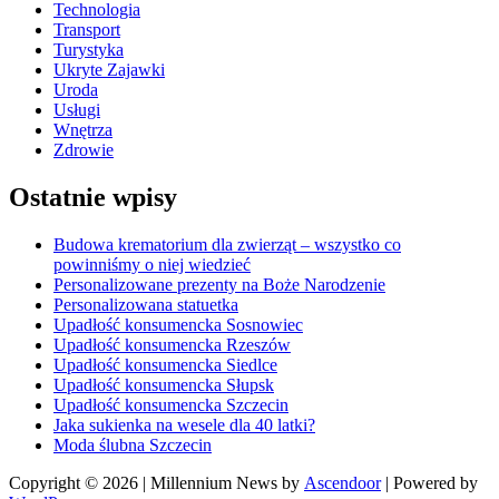
Technologia
Transport
Turystyka
Ukryte Zajawki
Uroda
Usługi
Wnętrza
Zdrowie
Ostatnie wpisy
Budowa krematorium dla zwierząt – wszystko co
powinniśmy o niej wiedzieć
Personalizowane prezenty na Boże Narodzenie
Personalizowana statuetka
Upadłość konsumencka Sosnowiec
Upadłość konsumencka Rzeszów
Upadłość konsumencka Siedlce
Upadłość konsumencka Słupsk
Upadłość konsumencka Szczecin
Jaka sukienka na wesele dla 40 latki?
Moda ślubna Szczecin
Copyright © 2026
| Millennium News by
Ascendoor
| Powered by