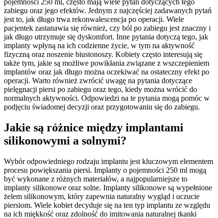
pojemności 250 ml, często mają wiele pytań dotyczących tego
zabiegu oraz jego efektów. Jednym z najczęściej zadawanych pytań
jest to, jak długo trwa rekonwalescencja po operacji. Wiele
pacjentek zastanawia się również, czy ból po zabiegu jest znaczny i
jak długo utrzymuje się dyskomfort. Inne pytania dotyczą tego, jak
implanty wpłyną na ich codzienne życie, w tym na aktywność
fizyczną oraz noszenie biustonoszy. Kobiety często interesują się
także tym, jakie są możliwe powikłania związane z wszczepieniem
implantów oraz jak długo można oczekiwać na ostateczny efekt po
operacji. Warto również zwrócić uwagę na pytania dotyczące
pielęgnacji piersi po zabiegu oraz tego, kiedy można wrócić do
normalnych aktywności. Odpowiedzi na te pytania mogą pomóc w
podjęciu świadomej decyzji oraz przygotowaniu się do zabiegu.
Jakie są różnice między implantami
silikonowymi a solnymi?
Wybór odpowiedniego rodzaju implantu jest kluczowym elementem
procesu powiększania piersi. Implanty o pojemności 250 ml mogą
być wykonane z różnych materiałów, a najpopularniejsze to
implanty silikonowe oraz solne. Implanty silikonowe są wypełnione
żelem silikonowym, który zapewnia naturalny wygląd i uczucie
piersiom. Wiele kobiet decyduje się na ten typ implantu ze względu
na ich miękkość oraz zdolność do imitowania naturalnej tkanki