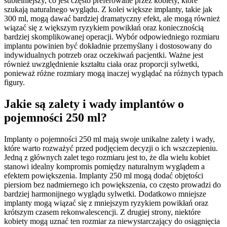
subtelniejszy, co jest często preferowane przez kobiety, które
szukają naturalnego wyglądu. Z kolei większe implanty, takie jak
300 ml, mogą dawać bardziej dramatyczny efekt, ale mogą również
wiązać się z większym ryzykiem powikłań oraz koniecznością
bardziej skomplikowanej operacji. Wybór odpowiedniego rozmiaru
implantu powinien być dokładnie przemyślany i dostosowany do
indywidualnych potrzeb oraz oczekiwań pacjentki. Ważne jest
również uwzględnienie kształtu ciała oraz proporcji sylwetki,
ponieważ różne rozmiary mogą inaczej wyglądać na różnych typach
figury.
Jakie są zalety i wady implantów o
pojemności 250 ml?
Implanty o pojemności 250 ml mają swoje unikalne zalety i wady,
które warto rozważyć przed podjęciem decyzji o ich wszczepieniu.
Jedną z głównych zalet tego rozmiaru jest to, że dla wielu kobiet
stanowi idealny kompromis pomiędzy naturalnym wyglądem a
efektem powiększenia. Implanty 250 ml mogą dodać objętości
piersiom bez nadmiernego ich powiększenia, co często prowadzi do
bardziej harmonijnego wyglądu sylwetki. Dodatkowo mniejsze
implanty mogą wiązać się z mniejszym ryzykiem powikłań oraz
krótszym czasem rekonwalescencji. Z drugiej strony, niektóre
kobiety mogą uznać ten rozmiar za niewystarczający do osiągnięcia