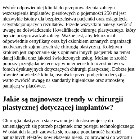
Wybór odpowiedniej kliniki do przeprowadzenia zabiegu
wszczepienia implantów piersiowych o pojemności 250 ml jest
niezwykle istotny dla bezpieczeństwa pacjentki oraz osiągnięcia
satysfakcjonujących rezultatów. Przede wszystkim należy zwrócić
uwagę na doświadczenie i kwalifikacje chirurga plastycznego, który
będzie przeprowadzał zabieg. Ważne jest, aby lekarz miał
odpowiednie certyfikaty oraz był członkiem uznanych organizacji
medycznych zajmujących się chirurgią plastyczną. Kolejnym
krokiem jest zapoznanie się z opiniami innych pacjentek na temat
danej kliniki oraz jakości świadczonych usług. Można to zrobić
poprzez przeglądanie recenzji w internecie lub uczestnictwo w
forach dyskusyjnych dotyczących chirurgii plastycznej. Dobrze jest
również odwiedzić klinikę osobiście przed podjęciem decyzji –
warto zwrócić uwagę na standardy higieniczne oraz atmosferę
panującą w placówce.
Jakie są najnowsze trendy w chirurgii
plastycznej dotyczącej implantów?
Chirurgia plastyczna stale ewoluuje i dostosowuje się do
zmieniających się potrzeb pacjentek oraz postępu technologicznego.
W ostatnich latach zauważa się rosnącą popularność bardziej
naturalnych efektów powiększenia piersi, co prowadzi do wzrostu