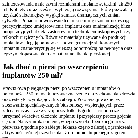
zainteresowania mniejszymi rozmiarami implantów, takimi jak 250
ml. Kobiety coraz częściej wybierają rozwiązania, które pozwalają
uzyskać subtelniejszy wygląd zamiast dramatycznych zmian
sylwetki. Ponadto nowoczesne techniki chirurgiczne umożliwiają
precyzyjniejsze umiejscowienie implantu oraz minimalizację blizn
pooperacyjnych dzięki zastosowaniu technik endoskopowych czy
mikrochirurgicznych. Również materiały używane do produkcji
implantów ulegają poprawie – nowe generacje silikonowych
implantu charakteryzują się większą odpornością na pęknięcia oraz
lepszym dopasowaniem do naturalnej tkanki piersiowej.
Jak dbać o piersi po wszczepieniu
implantów 250 ml?
Prawidłowa pielęgnacja piersi po wszczepieniu implantów o
pojemności 250 ml ma kluczowe znaczenie dla zachowania zdrowia
oraz estetyki wynikających z zabiegu. Po operacji ważne jest
stosowanie specjalistycznych biustonoszy wspierających przez
zalecany czas – zazwyczaj przez kilka tygodni – co pomoże
utrzymać właściwe ułożenie implantu i przyspieszy proces gojenia
się ran. Należy unikać intensywnego wysiłku fizycznego przez
pierwsze tygodnie po zabiegu; lekarze często zalecają ograniczenie
aktywności górnej części ciała aż do momentu pełnego zagojenia