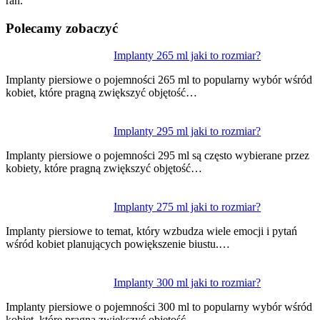
ran.
Polecamy zobaczyć
Nawigacja
Implanty 265 ml jaki to rozmiar?
wpisu
Implanty piersiowe o pojemności 265 ml to popularny wybór wśród
kobiet, które pragną zwiększyć objętość…
Implanty 295 ml jaki to rozmiar?
Implanty piersiowe o pojemności 295 ml są często wybierane przez
kobiety, które pragną zwiększyć objętość…
Implanty 275 ml jaki to rozmiar?
Implanty piersiowe to temat, który wzbudza wiele emocji i pytań
wśród kobiet planujących powiększenie biustu.…
Implanty 300 ml jaki to rozmiar?
Implanty piersiowe o pojemności 300 ml to popularny wybór wśród
kobiet, które pragną zwiększyć objętość…