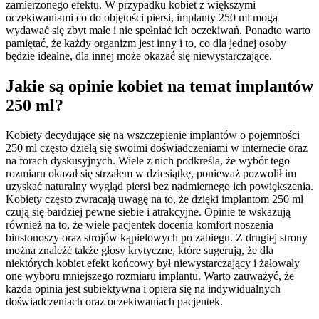
zamierzonego efektu. W przypadku kobiet z większymi
oczekiwaniami co do objętości piersi, implanty 250 ml mogą
wydawać się zbyt małe i nie spełniać ich oczekiwań. Ponadto warto
pamiętać, że każdy organizm jest inny i to, co dla jednej osoby
będzie idealne, dla innej może okazać się niewystarczające.
Jakie są opinie kobiet na temat implantów
250 ml?
Kobiety decydujące się na wszczepienie implantów o pojemności
250 ml często dzielą się swoimi doświadczeniami w internecie oraz
na forach dyskusyjnych. Wiele z nich podkreśla, że wybór tego
rozmiaru okazał się strzałem w dziesiątkę, ponieważ pozwolił im
uzyskać naturalny wygląd piersi bez nadmiernego ich powiększenia.
Kobiety często zwracają uwagę na to, że dzięki implantom 250 ml
czują się bardziej pewne siebie i atrakcyjne. Opinie te wskazują
również na to, że wiele pacjentek docenia komfort noszenia
biustonoszy oraz strojów kąpielowych po zabiegu. Z drugiej strony
można znaleźć także głosy krytyczne, które sugerują, że dla
niektórych kobiet efekt końcowy był niewystarczający i żałowały
one wyboru mniejszego rozmiaru implantu. Warto zauważyć, że
każda opinia jest subiektywna i opiera się na indywidualnych
doświadczeniach oraz oczekiwaniach pacjentek.