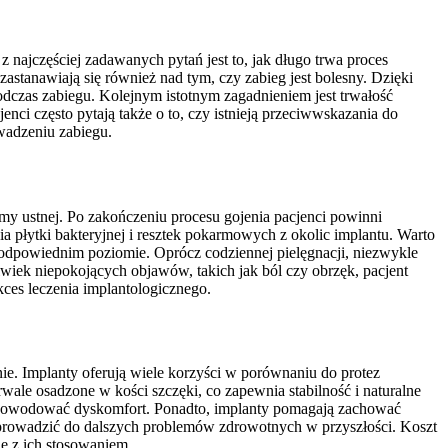
najczęściej zadawanych pytań jest to, jak długo trwa proces
zastanawiają się również nad tym, czy zabieg jest bolesny. Dzięki
czas zabiegu. Kolejnym istotnym zagadnieniem jest trwałość
enci często pytają także o to, czy istnieją przeciwwskazania do
wadzeniu zabiegu.
my ustnej. Po zakończeniu procesu gojenia pacjenci powinni
a płytki bakteryjnej i resztek pokarmowych z okolic implantu. Warto
odpowiednim poziomie. Oprócz codziennej pielęgnacji, niezwykle
lwiek niepokojących objawów, takich jak ból czy obrzęk, pacjent
kces leczenia implantologicznego.
ie. Implanty oferują wiele korzyści w porównaniu do protez
ale osadzone w kości szczęki, co zapewnia stabilność i naturalne
że powodować dyskomfort. Ponadto, implanty pomagają zachować
że prowadzić do dalszych problemów zdrowotnych w przyszłości. Koszt
e z ich stosowaniem.