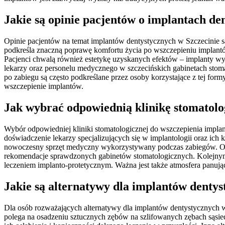
Jakie są opinie pacjentów o implantach de
Opinie pacjentów na temat implantów dentystycznych w Szczecinie s
podkreśla znaczną poprawę komfortu życia po wszczepieniu implantó
Pacjenci chwalą również estetykę uzyskanych efektów – implanty wy
lekarzy oraz personelu medycznego w szczecińskich gabinetach stom
po zabiegu są często podkreślane przez osoby korzystające z tej for
wszczepienie implantów.
Jak wybrać odpowiednią klinikę stomatolo
Wybór odpowiedniej kliniki stomatologicznej do wszczepienia impla
doświadczenie lekarzy specjalizujących się w implantologii oraz ich
nowoczesny sprzęt medyczny wykorzystywany podczas zabiegów. Opin
rekomendacje sprawdzonych gabinetów stomatologicznych. Kolejnym i
leczeniem implanto-protetycznym. Ważna jest także atmosfera panują
Jakie są alternatywy dla implantów dentys
Dla osób rozważających alternatywy dla implantów dentystycznych w 
polega na osadzeniu sztucznych zębów na szlifowanych zębach sąsi