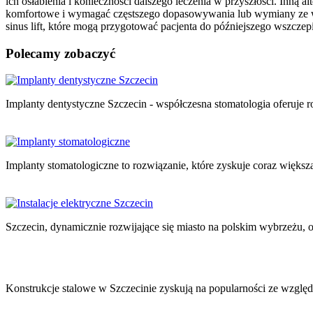
ich osłabienia i konieczności dalszego leczenia w przyszłości. Inną 
komfortowe i wymagać częstszego dopasowywania lub wymiany ze wzg
sinus lift, które mogą przygotować pacjenta do późniejszego wszczepi
Polecamy zobaczyć
Nawigacja
wpisu
Implanty dentystyczne Szczecin - współczesna stomatologia oferuje r
Implanty stomatologiczne to rozwiązanie, które zyskuje coraz więk
Szczecin, dynamicznie rozwijające się miasto na polskim wybrzeżu,
Konstrukcje stalowe w Szczecinie zyskują na popularności ze względu