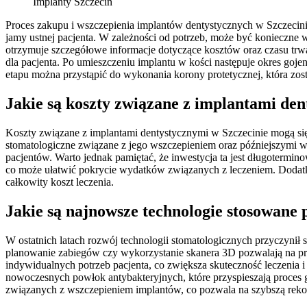
Implanty Szczecin
Proces zakupu i wszczepienia implantów dentystycznych w Szczecinie
jamy ustnej pacjenta. W zależności od potrzeb, może być konieczne 
otrzymuje szczegółowe informacje dotyczące kosztów oraz czasu trw
dla pacjenta. Po umieszczeniu implantu w kości następuje okres gojen
etapu można przystąpić do wykonania korony protetycznej, która zo
Jakie są koszty związane z implantami den
Koszty związane z implantami dentystycznymi w Szczecinie mogą się 
stomatologiczne związane z jego wszczepieniem oraz późniejszymi wiz
pacjentów. Warto jednak pamiętać, że inwestycja ta jest długotermino
co może ułatwić pokrycie wydatków związanych z leczeniem. Dodatk
całkowity koszt leczenia.
Jakie są najnowsze technologie stosowane 
W ostatnich latach rozwój technologii stomatologicznych przyczynił
planowanie zabiegów czy wykorzystanie skanera 3D pozwalają na prec
indywidualnych potrzeb pacjenta, co zwiększa skuteczność leczenia
nowoczesnych powłok antybakteryjnych, które przyspieszają proces go
związanych z wszczepieniem implantów, co pozwala na szybszą rekon