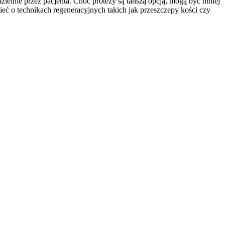
dzielnie przez pacjenta. Choć protezy są tańszą opcją, mogą być mniej
 o technikach regeneracyjnych takich jak przeszczepy kości czy