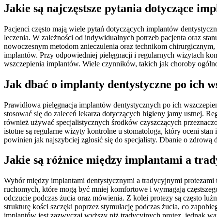
Jakie są najczęstsze pytania dotyczące im
Pacjenci często mają wiele pytań dotyczących implantów dentystyczn
leczenia. W zależności od indywidualnych potrzeb pacjenta oraz stanu
nowoczesnym metodom znieczulenia oraz technikom chirurgicznym, w
implantów. Przy odpowiedniej pielęgnacji i regularnych wizytach kontr
wszczepienia implantów. Wiele czynników, takich jak choroby ogólno
Jak dbać o implanty dentystyczne po ich w
Prawidłowa pielęgnacja implantów dentystycznych po ich wszczepieni
stosować się do zaleceń lekarza dotyczących higieny jamy ustnej. R
również używać specjalistycznych środków czyszczących przeznaczon
istotne są regularne wizyty kontrolne u stomatologa, który oceni st
powinien jak najszybciej zgłosić się do specjalisty. Dbanie o zdrową
Jakie są różnice między implantami a tra
Wybór między implantami dentystycznymi a tradycyjnymi protezami to
ruchomych, które mogą być mniej komfortowe i wymagają częstszego 
odczucie podczas żucia oraz mówienia. Z kolei protezy są często l
strukturę kości szczęki poprzez stymulację podczas żucia, co zapob
implantów jest zazwyczaj wyższy niż tradycyjnych protez, jednak wa