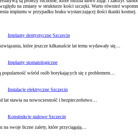
alternatywą są protezy ruchome, które można łatwo zdjąć i założyć samo
lędu na zmiany w strukturze kości szczęki. Warto również wspomnieć
enia implantu w przypadku braku wystarczającej ilości tkanki kostnej.
Implanty dentystyczne Szczecin
ozwiązania, które jeszcze kilkanaście lat temu wydawały się…
Implanty stomatologiczne
szą popularność wśród osób borykających się z problemem…
Instalacje elektryczne Szczecin
 od lat stawia na nowoczesność i bezpieczeństwo…
Konstrukcje stalowe Szczecin
 na swoje liczne zalety, które przyciągają…