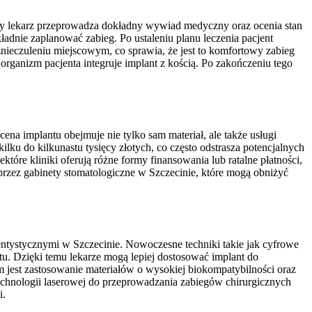
zyty lekarz przeprowadza dokładny wywiad medyczny oraz ocenia stan
adnie zaplanować zabieg. Po ustaleniu planu leczenia pacjent
nieczuleniu miejscowym, co sprawia, że jest to komfortowy zabieg
 organizm pacjenta integruje implant z kością. Po zakończeniu tego
na implantu obejmuje nie tylko sam materiał, ale także usługi
ku do kilkunastu tysięcy złotych, co często odstrasza potencjalnych
tóre kliniki oferują różne formy finansowania lub ratalne płatności,
zez gabinety stomatologiczne w Szczecinie, które mogą obniżyć
dentystycznymi w Szczecinie. Nowoczesne techniki takie jak cyfrowe
u. Dzięki temu lekarze mogą lepiej dostosować implant do
 jest zastosowanie materiałów o wysokiej biokompatybilności oraz
 technologii laserowej do przeprowadzania zabiegów chirurgicznych
i.