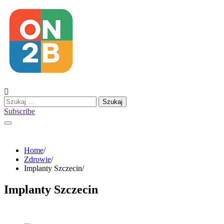
Skip
to
content
Szukaj:
Subscribe
Home
Zdrowie
Implanty Szczecin
Implanty Szczecin