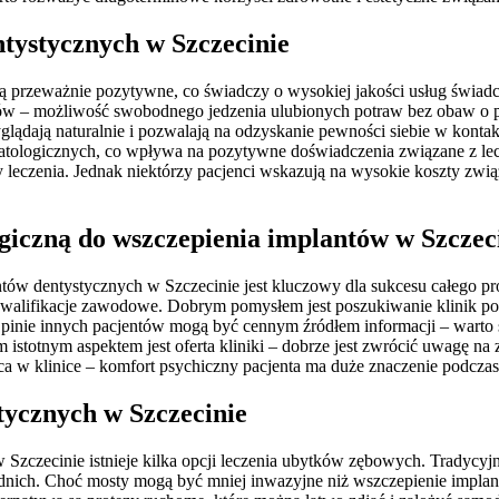
ntystycznych w Szczecinie
ą przeważnie pozytywne, co świadczy o wysokiej jakości usług świadcz
w – możliwość swobodnego jedzenia ulubionych potraw bez obaw o prze
glądają naturalnie i pozwalają na odzyskanie pewności siebie w konta
atologicznych, co wpływa na pozytywne doświadczenia związane z lec
my leczenia. Jednak niektórzy pacjenci wskazują na wysokie koszty zwi
giczną do wszczepienia implantów w Szczec
ntów dentystycznych w Szczecinie jest kluczowy dla sukcesu całego p
 kwalifikacje zawodowe. Dobrym pomysłem jest poszukiwanie klinik pos
ie innych pacjentów mogą być cennym źródłem informacji – warto sp
stotnym aspektem jest oferta kliniki – dobrze jest zwrócić uwagę na
ca w klinice – komfort psychiczny pacjenta ma duże znaczenie podcza
tycznych w Szczecinie
Szczecinie istnieje kilka opcji leczenia ubytków zębowych. Tradycyjne
ednich. Choć mosty mogą być mniej inwazyjne niż wszczepienie impl