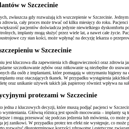
plantów w Szczecinie
ych, zwłaszcza gdy rozważają ich wszczepienie w Szczecinie. Jednym z 
 zdrowia, cały proces może trwać od kilku miesięcy do roku. Pacjenci 
iększość pacjentów doświadcza jedynie niewielkiego dyskomfortu pod
olnych, implanty mogą służyć przez wiele lat, a nawet całe życie. Pacj
ustrojowe czy stan kości, może wpłynąć na decyzję lekarza o przepro
szczepieniu w Szczecinie
u jest kluczowa dla zapewnienia ich długowieczności oraz zdrowia ja
egularne szczotkowanie zębów oraz nitkowanie są niezbędne do usuwani
ych dla osób z implantami, które pomagają w utrzymaniu higieny na 
an implantu oraz otaczających tkanek. W przypadku wystąpienia jakichko
 dietę oraz unikanie używek takich jak papierosy również wpływa na su
dycyjnymi protezami w Szczecinie
 jedna z kluczowych decyzji, które muszą podjąć pacjenci w Szczecin
wymieniania. Główną różnicą jest sposób mocowania – implanty są trw
uźniejsze i mogą przesuwać się podczas jedzenia lub mówienia, co mo
iega jej zanikowi. W przypadku protez ten efekt nie występuje, co mo
rto rozważyć długoterminowe korzyści zdrowotne i estetyczne związan