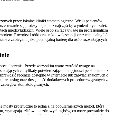
onych przez lokalne kliniki stomatologiczne. Wielu pacjentów
suwanie się protezy to jedna z najczęściej wymienianych zalet.
ktach międzyludzkich. Wiele osób zwraca uwagę na profesjonalizm
zeniem. Również krótki czas rekonwalescencji oraz minimalny ból
ązane z zabiegami jako potencjalną barierę dla osób rozważających
inie
rocesu leczenia. Przede wszystkim warto zwrócić uwagę na
iadających certyfikaty potwierdzające umiejętności personelu oraz
rawdzić recenzje dostępne w Internecie lub zapytać znajomych o
 zakres usług oraz dostępność dodatkowych procedur związanych z
s zabiegów stomatologicznych.
 mosty protetyczne to jedna z najpopularniejszych metod, która
antu, wymagają szlifowania zdrowych zębów, co może prowadzić do