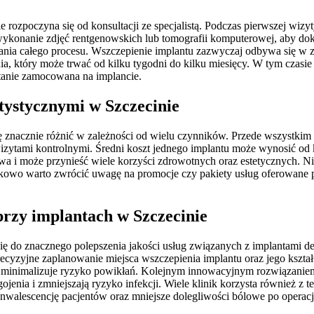
 rozpoczyna się od konsultacji ze specjalistą. Podczas pierwszej wi
wykonanie zdjęć rentgenowskich lub tomografii komputerowej, aby dokł
ania całego procesu. Wszczepienie implantu zazwyczaj odbywa się w z
ia, który może trwać od kilku tygodni do kilku miesięcy. W tym czasie
stanie zamocowana na implancie.
tystycznymi w Szczecinie
znacznie różnić w zależności od wielu czynników. Przede wszystkim ce
ytami kontrolnymi. Średni koszt jednego implantu może wynosić od kil
wa i może przynieść wiele korzyści zdrowotnych oraz estetycznych. Niek
owo warto zwrócić uwagę na promocje czy pakiety usług oferowane pr
przy implantach w Szczecinie
 się do znacznego polepszenia jakości usług związanych z implantami 
yzyjne zaplanowanie miejsca wszczepienia implantu oraz jego kształt
 i minimalizuje ryzyko powikłań. Kolejnym innowacyjnym rozwiązaniem
jenia i zmniejszają ryzyko infekcji. Wiele klinik korzysta również z
walescencję pacjentów oraz mniejsze dolegliwości bólowe po operacj