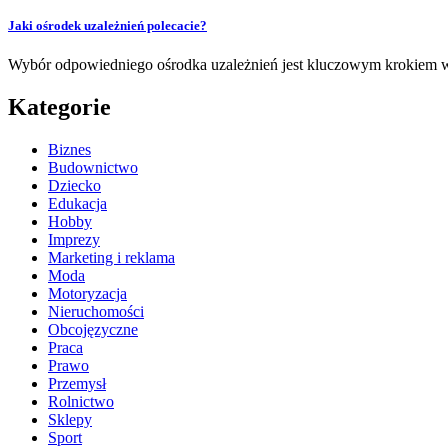
Jaki ośrodek uzależnień polecacie?
Wybór odpowiedniego ośrodka uzależnień jest kluczowym krokiem w p
Kategorie
Biznes
Budownictwo
Dziecko
Edukacja
Hobby
Imprezy
Marketing i reklama
Moda
Motoryzacja
Nieruchomości
Obcojęzyczne
Praca
Prawo
Przemysł
Rolnictwo
Sklepy
Sport