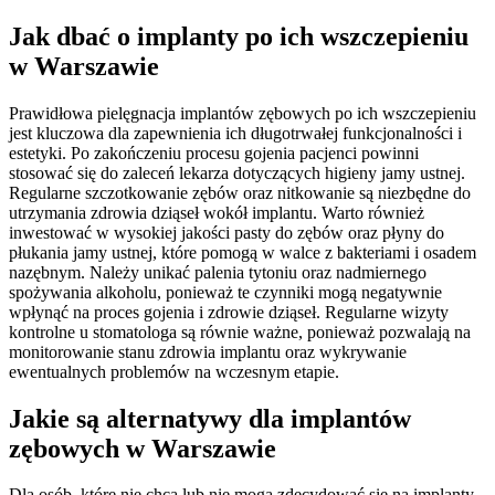
Jak dbać o implanty po ich wszczepieniu
w Warszawie
Prawidłowa pielęgnacja implantów zębowych po ich wszczepieniu
jest kluczowa dla zapewnienia ich długotrwałej funkcjonalności i
estetyki. Po zakończeniu procesu gojenia pacjenci powinni
stosować się do zaleceń lekarza dotyczących higieny jamy ustnej.
Regularne szczotkowanie zębów oraz nitkowanie są niezbędne do
utrzymania zdrowia dziąseł wokół implantu. Warto również
inwestować w wysokiej jakości pasty do zębów oraz płyny do
płukania jamy ustnej, które pomogą w walce z bakteriami i osadem
nazębnym. Należy unikać palenia tytoniu oraz nadmiernego
spożywania alkoholu, ponieważ te czynniki mogą negatywnie
wpłynąć na proces gojenia i zdrowie dziąseł. Regularne wizyty
kontrolne u stomatologa są równie ważne, ponieważ pozwalają na
monitorowanie stanu zdrowia implantu oraz wykrywanie
ewentualnych problemów na wczesnym etapie.
Jakie są alternatywy dla implantów
zębowych w Warszawie
Dla osób, które nie chcą lub nie mogą zdecydować się na implanty