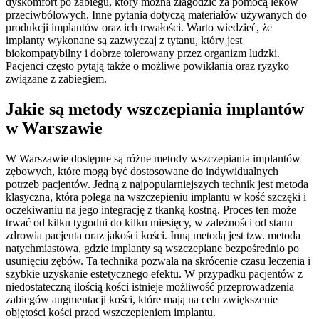
dyskomfort po zabiegu, który można złagodzić za pomocą leków
przeciwbólowych. Inne pytania dotyczą materiałów używanych do
produkcji implantów oraz ich trwałości. Warto wiedzieć, że
implanty wykonane są zazwyczaj z tytanu, który jest
biokompatybilny i dobrze tolerowany przez organizm ludzki.
Pacjenci często pytają także o możliwe powikłania oraz ryzyko
związane z zabiegiem.
Jakie są metody wszczepiania implantów
w Warszawie
W Warszawie dostępne są różne metody wszczepiania implantów
zębowych, które mogą być dostosowane do indywidualnych
potrzeb pacjentów. Jedną z najpopularniejszych technik jest metoda
klasyczna, która polega na wszczepieniu implantu w kość szczęki i
oczekiwaniu na jego integrację z tkanką kostną. Proces ten może
trwać od kilku tygodni do kilku miesięcy, w zależności od stanu
zdrowia pacjenta oraz jakości kości. Inną metodą jest tzw. metoda
natychmiastowa, gdzie implanty są wszczepiane bezpośrednio po
usunięciu zębów. Ta technika pozwala na skrócenie czasu leczenia i
szybkie uzyskanie estetycznego efektu. W przypadku pacjentów z
niedostateczną ilością kości istnieje możliwość przeprowadzenia
zabiegów augmentacji kości, które mają na celu zwiększenie
objętości kości przed wszczepieniem implantu.