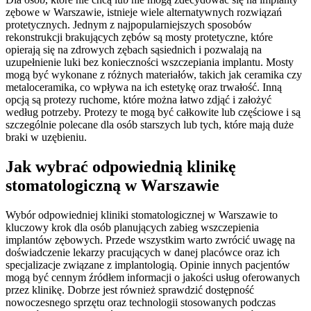
zębowe w Warszawie, istnieje wiele alternatywnych rozwiązań
protetycznych. Jednym z najpopularniejszych sposobów
rekonstrukcji brakujących zębów są mosty protetyczne, które
opierają się na zdrowych zębach sąsiednich i pozwalają na
uzupełnienie luki bez konieczności wszczepiania implantu. Mosty
mogą być wykonane z różnych materiałów, takich jak ceramika czy
metaloceramika, co wpływa na ich estetykę oraz trwałość. Inną
opcją są protezy ruchome, które można łatwo zdjąć i założyć
według potrzeby. Protezy te mogą być całkowite lub częściowe i są
szczególnie polecane dla osób starszych lub tych, które mają duże
braki w uzębieniu.
Jak wybrać odpowiednią klinikę
stomatologiczną w Warszawie
Wybór odpowiedniej kliniki stomatologicznej w Warszawie to
kluczowy krok dla osób planujących zabieg wszczepienia
implantów zębowych. Przede wszystkim warto zwrócić uwagę na
doświadczenie lekarzy pracujących w danej placówce oraz ich
specjalizacje związane z implantologią. Opinie innych pacjentów
mogą być cennym źródłem informacji o jakości usług oferowanych
przez klinikę. Dobrze jest również sprawdzić dostępność
nowoczesnego sprzętu oraz technologii stosowanych podczas