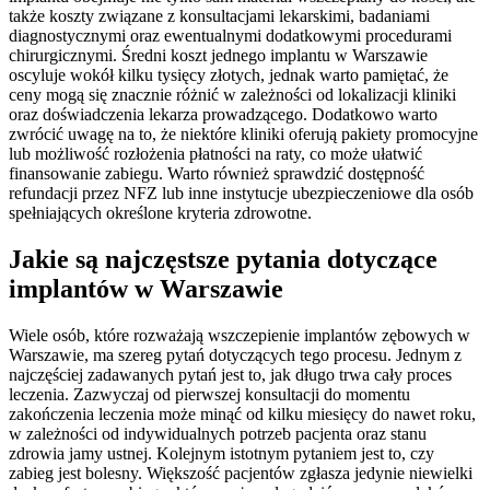
także koszty związane z konsultacjami lekarskimi, badaniami
diagnostycznymi oraz ewentualnymi dodatkowymi procedurami
chirurgicznymi. Średni koszt jednego implantu w Warszawie
oscyluje wokół kilku tysięcy złotych, jednak warto pamiętać, że
ceny mogą się znacznie różnić w zależności od lokalizacji kliniki
oraz doświadczenia lekarza prowadzącego. Dodatkowo warto
zwrócić uwagę na to, że niektóre kliniki oferują pakiety promocyjne
lub możliwość rozłożenia płatności na raty, co może ułatwić
finansowanie zabiegu. Warto również sprawdzić dostępność
refundacji przez NFZ lub inne instytucje ubezpieczeniowe dla osób
spełniających określone kryteria zdrowotne.
Jakie są najczęstsze pytania dotyczące
implantów w Warszawie
Wiele osób, które rozważają wszczepienie implantów zębowych w
Warszawie, ma szereg pytań dotyczących tego procesu. Jednym z
najczęściej zadawanych pytań jest to, jak długo trwa cały proces
leczenia. Zazwyczaj od pierwszej konsultacji do momentu
zakończenia leczenia może minąć od kilku miesięcy do nawet roku,
w zależności od indywidualnych potrzeb pacjenta oraz stanu
zdrowia jamy ustnej. Kolejnym istotnym pytaniem jest to, czy
zabieg jest bolesny. Większość pacjentów zgłasza jedynie niewielki