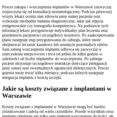
Proces zakupu i wszczepienia implantów w Warszawie zazwyczaj
rozpoczyna się od konsultacji stomatologicznej. Podczas pierwszej
wizyty lekarz ocenia stan zdrowia jamy ustnej pacjenta oraz
wykonuje niezbędne badania diagnostyczne, takie jak zdjęcia
rentgenowskie czy tomografia komputerowa. Na podstawie tych
informacji lekarz przygotowuje indywidualny plan leczenia oraz
przedstawia pacjentowi szczegółowy kosztorys. Po zaakceptowaniu
planu następuje etap przygotowania do zabiegu, który może
obejmować leczenie kanałowe lub usunięcie pozostałych zębów.
Sam zabieg wszczepienia implantu odbywa się zazwyczaj w
znieczuleniu miejscowym i trwa od jednej do kilku godzin w
zależności od liczby implantów do wszczepienia. Po zabiegu
pacjent otrzymuje szczegółowe instrukcje dotyczące pielęgnacji
jamy ustnej oraz ewentualnych ograniczeń dietetycznych. Proces
gojenia może trwać kilka miesięcy, podczas których następuje
integracja implantu z kością szczęki.
Jakie są koszty związane z implantami w
Warszawie
Koszty związane z implantami w Warszawie mogą być bardzo
zróżnicowane i zależą od wielu czynników. Przede wszystkim cena
implantu obejmuje nie tylko sam materiał wszczepiany do kości, ale