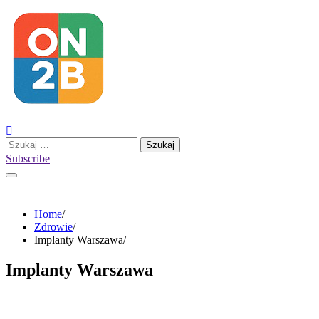
Skip
to
content
Szukaj:
Subscribe
Home
Zdrowie
Implanty Warszawa
Implanty Warszawa