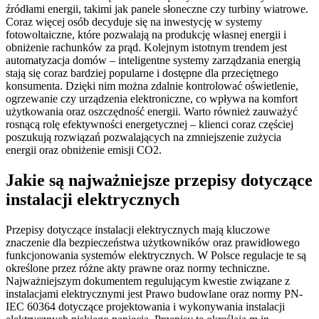
źródłami energii, takimi jak panele słoneczne czy turbiny wiatrowe.
Coraz więcej osób decyduje się na inwestycję w systemy
fotowoltaiczne, które pozwalają na produkcję własnej energii i
obniżenie rachunków za prąd. Kolejnym istotnym trendem jest
automatyzacja domów – inteligentne systemy zarządzania energią
stają się coraz bardziej popularne i dostępne dla przeciętnego
konsumenta. Dzięki nim można zdalnie kontrolować oświetlenie,
ogrzewanie czy urządzenia elektroniczne, co wpływa na komfort
użytkowania oraz oszczędność energii. Warto również zauważyć
rosnącą rolę efektywności energetycznej – klienci coraz częściej
poszukują rozwiązań pozwalających na zmniejszenie zużycia
energii oraz obniżenie emisji CO2.
Jakie są najważniejsze przepisy dotyczące
instalacji elektrycznych
Przepisy dotyczące instalacji elektrycznych mają kluczowe
znaczenie dla bezpieczeństwa użytkowników oraz prawidłowego
funkcjonowania systemów elektrycznych. W Polsce regulacje te są
określone przez różne akty prawne oraz normy techniczne.
Najważniejszym dokumentem regulującym kwestie związane z
instalacjami elektrycznymi jest Prawo budowlane oraz normy PN-
IEC 60364 dotyczące projektowania i wykonywania instalacji