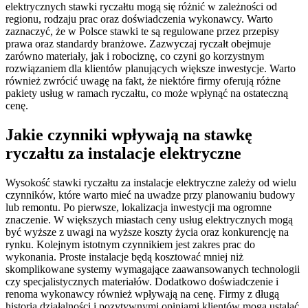
elektrycznych stawki ryczałtu mogą się różnić w zależności od
regionu, rodzaju prac oraz doświadczenia wykonawcy. Warto
zaznaczyć, że w Polsce stawki te są regulowane przez przepisy
prawa oraz standardy branżowe. Zazwyczaj ryczałt obejmuje
zarówno materiały, jak i robociznę, co czyni go korzystnym
rozwiązaniem dla klientów planujących większe inwestycje. Warto
również zwrócić uwagę na fakt, że niektóre firmy oferują różne
pakiety usług w ramach ryczałtu, co może wpłynąć na ostateczną
cenę.
Jakie czynniki wpływają na stawkę
ryczałtu za instalacje elektryczne
Wysokość stawki ryczałtu za instalacje elektryczne zależy od wielu
czynników, które warto mieć na uwadze przy planowaniu budowy
lub remontu. Po pierwsze, lokalizacja inwestycji ma ogromne
znaczenie. W większych miastach ceny usług elektrycznych mogą
być wyższe z uwagi na wyższe koszty życia oraz konkurencję na
rynku. Kolejnym istotnym czynnikiem jest zakres prac do
wykonania. Proste instalacje będą kosztować mniej niż
skomplikowane systemy wymagające zaawansowanych technologii
czy specjalistycznych materiałów. Dodatkowo doświadczenie i
renoma wykonawcy również wpływają na cenę. Firmy z długą
historią działalności i pozytywnymi opiniami klientów mogą ustalać