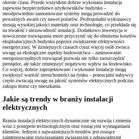
okresie czasu. Przede wszystkim dobrze wykonana instalacja
zapewnia bezpieczeństwo użytkowników budynku –
nieodpowiednio zamontowane systemy mogą prowadzić do
poważnych awarii czy nawet pożarów. Profesjonalni wykonawcy
stosują wysokiej jakości materiały oraz technologie, co przekłada się
na trwałość i niezawodność instalacji. Dodatkowo inwestycja w
nowoczesne rozwiązania może przyczynić się do obniżenia kosztów
eksploatacyjnych budynku poprzez zwiększenie efektywności
energetycznej. W dzisiejszych czasach coraz więcej osób zwraca
uwagę na ekologiczne aspekty budownictwa – zastosowanie
energooszczędnych rozwiązań pozwala nie tylko zaoszczędzić
pieniądze, ale także zmniejszyć negatywny wpływ na środowisko.
Co więcej, dobrze zaprojektowane i wykonane instalacje mogą
zwiększyć wartość nieruchomości na rynku – potencjalni nabywcy
często zwracają uwagę na jakość systemów elektrycznych podczas
zakupu domu czy mieszkania.
Jakie są trendy w branży instalacji
elektrycznych
Branża instalacji elektrycznych dynamicznie się rozwija i zmienia
wraz z postępem technologicznym oraz rosnącymi wymaganiami
klientów. Jednym z najważniejszych trendów jest rosnące
zainteresowanie rozwiązaniami związanymi z odnawialnymi