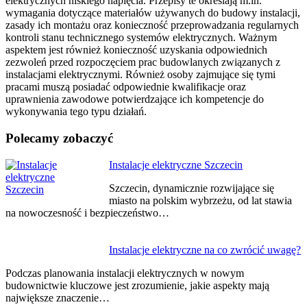
elektrycznych niskiego napięcia. Przepisy te określają m.in.
wymagania dotyczące materiałów używanych do budowy instalacji,
zasady ich montażu oraz konieczność przeprowadzania regularnych
kontroli stanu technicznego systemów elektrycznych. Ważnym
aspektem jest również konieczność uzyskania odpowiednich
zezwoleń przed rozpoczęciem prac budowlanych związanych z
instalacjami elektrycznymi. Również osoby zajmujące się tymi
pracami muszą posiadać odpowiednie kwalifikacje oraz
uprawnienia zawodowe potwierdzające ich kompetencje do
wykonywania tego typu działań.
Polecamy zobaczyć
Nawigacja
Instalacje elektryczne Szczecin
wpisu
Szczecin, dynamicznie rozwijające się
miasto na polskim wybrzeżu, od lat stawia
na nowoczesność i bezpieczeństwo…
Instalacje elektryczne na co zwrócić uwagę?
Podczas planowania instalacji elektrycznych w nowym
budownictwie kluczowe jest zrozumienie, jakie aspekty mają
największe znaczenie…