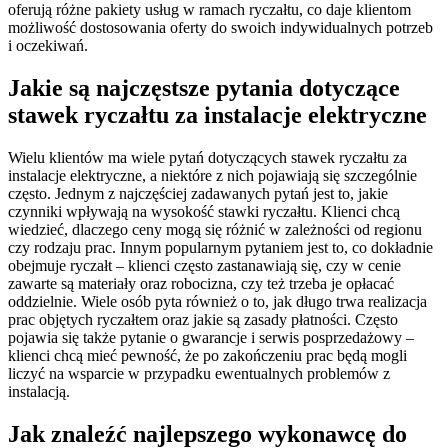
oferują różne pakiety usług w ramach ryczałtu, co daje klientom
możliwość dostosowania oferty do swoich indywidualnych potrzeb
i oczekiwań.
Jakie są najczęstsze pytania dotyczące
stawek ryczałtu za instalacje elektryczne
Wielu klientów ma wiele pytań dotyczących stawek ryczałtu za
instalacje elektryczne, a niektóre z nich pojawiają się szczególnie
często. Jednym z najczęściej zadawanych pytań jest to, jakie
czynniki wpływają na wysokość stawki ryczałtu. Klienci chcą
wiedzieć, dlaczego ceny mogą się różnić w zależności od regionu
czy rodzaju prac. Innym popularnym pytaniem jest to, co dokładnie
obejmuje ryczałt – klienci często zastanawiają się, czy w cenie
zawarte są materiały oraz robocizna, czy też trzeba je opłacać
oddzielnie. Wiele osób pyta również o to, jak długo trwa realizacja
prac objętych ryczałtem oraz jakie są zasady płatności. Często
pojawia się także pytanie o gwarancje i serwis posprzedażowy –
klienci chcą mieć pewność, że po zakończeniu prac będą mogli
liczyć na wsparcie w przypadku ewentualnych problemów z
instalacją.
Jak znaleźć najlepszego wykonawcę do