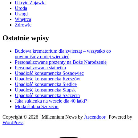
Ukryte Zajawki
Uroda
Usługi
Wnętrza
Zdrowie
Ostatnie wpisy
Budowa krematorium dla zwierząt – wszystko co
powinniśmy o niej wiedzieć
Personalizowane prezenty na Boże Narodzenie
Personalizowana statuetka
Upadłość konsumencka Sosnowiec
Upadłość konsumencka Rzeszów
Upadłość konsumencka Siedlce
Upadłość konsumencka Słupsk
Upadłość konsumencka Szczecin
Jaka sukienka na wesele dla 40 latki?
Moda ślubna Szczecin
Copyright © 2026
| Millennium News by
Ascendoor
| Powered by
WordPress
.