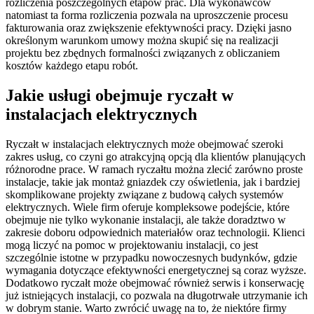
rozliczenia poszczególnych etapów prac. Dla wykonawców
natomiast ta forma rozliczenia pozwala na uproszczenie procesu
fakturowania oraz zwiększenie efektywności pracy. Dzięki jasno
określonym warunkom umowy można skupić się na realizacji
projektu bez zbędnych formalności związanych z obliczaniem
kosztów każdego etapu robót.
Jakie usługi obejmuje ryczałt w
instalacjach elektrycznych
Ryczałt w instalacjach elektrycznych może obejmować szeroki
zakres usług, co czyni go atrakcyjną opcją dla klientów planujących
różnorodne prace. W ramach ryczałtu można zlecić zarówno proste
instalacje, takie jak montaż gniazdek czy oświetlenia, jak i bardziej
skomplikowane projekty związane z budową całych systemów
elektrycznych. Wiele firm oferuje kompleksowe podejście, które
obejmuje nie tylko wykonanie instalacji, ale także doradztwo w
zakresie doboru odpowiednich materiałów oraz technologii. Klienci
mogą liczyć na pomoc w projektowaniu instalacji, co jest
szczególnie istotne w przypadku nowoczesnych budynków, gdzie
wymagania dotyczące efektywności energetycznej są coraz wyższe.
Dodatkowo ryczałt może obejmować również serwis i konserwację
już istniejących instalacji, co pozwala na długotrwałe utrzymanie ich
w dobrym stanie. Warto zwrócić uwagę na to, że niektóre firmy