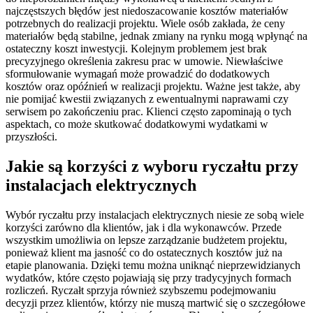
najczęstszych błędów jest niedoszacowanie kosztów materiałów
potrzebnych do realizacji projektu. Wiele osób zakłada, że ceny
materiałów będą stabilne, jednak zmiany na rynku mogą wpłynąć na
ostateczny koszt inwestycji. Kolejnym problemem jest brak
precyzyjnego określenia zakresu prac w umowie. Niewłaściwe
sformułowanie wymagań może prowadzić do dodatkowych
kosztów oraz opóźnień w realizacji projektu. Ważne jest także, aby
nie pomijać kwestii związanych z ewentualnymi naprawami czy
serwisem po zakończeniu prac. Klienci często zapominają o tych
aspektach, co może skutkować dodatkowymi wydatkami w
przyszłości.
Jakie są korzyści z wyboru ryczałtu przy
instalacjach elektrycznych
Wybór ryczałtu przy instalacjach elektrycznych niesie ze sobą wiele
korzyści zarówno dla klientów, jak i dla wykonawców. Przede
wszystkim umożliwia on lepsze zarządzanie budżetem projektu,
ponieważ klient ma jasność co do ostatecznych kosztów już na
etapie planowania. Dzięki temu można uniknąć nieprzewidzianych
wydatków, które często pojawiają się przy tradycyjnych formach
rozliczeń. Ryczałt sprzyja również szybszemu podejmowaniu
decyzji przez klientów, którzy nie muszą martwić się o szczegółowe