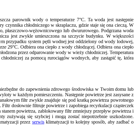
szcza parownik wody o temperaturze 7°C. Ta woda jest następnie
czynnika chłodniczego w skraplaczu, gdzie staje się ona cieczą. W
wego, płaszczowo-wężownicowego lub dwururowego. Podgrzana woda
odnicza jest zwykle umieszczona na szczycie budynku. W większości
ym przypadku system pętli wodnej jest oddzielony od wody lodowej,
rze 29°C. Odbiera ona ciepło z wody chłodzącej. Odbiera ona ciepło
schłodzona przez odparowanie wody w wieży chłodniczej. Temperatura
 chłodniczej za pomocą rurociągów wodnych, aby zastąpić tę, która
nież niezbędne do zapewnienia zdrowego środowiska w Twoim domu lub
yloty w każdym pomieszczeniu. Następnie powietrze jest zasysane z
anałowym filtr zwykle znajduje się pod kratką powietrza powrotnego
ltr dosłownie filtruje powietrze i zapobiega recyrkulacji cząsteczek
tanem powietrza, zablokowany filtr zmniejszy przepływ powietrza i
y zużywają się szybciej i mogą zostać niepotrzebnie uszkodzone.
imatyzacji przez
serwis
klimatyzacji to kolejny sposób, aby zadbać o