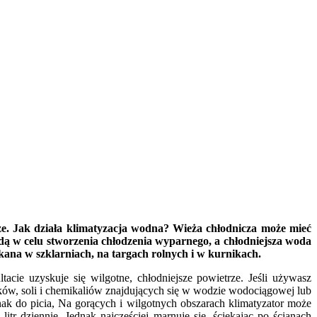
e. Jak działa klimatyzacja wodna? Wieża chłodnicza może mieć
ą w celu stworzenia chłodzenia wyparnego, a chłodniejsza woda
kana w szklarniach, na targach rolnych i w kurnikach.
cie uzyskuje się wilgotne, chłodniejsze powietrze. Jeśli używasz
ków, soli i chemikaliów znajdujących się w wodzie wodociągowej lub
k do picia, Na gorących i wilgotnych obszarach klimatyzator może
tr dziennie. Jednak najczęściej marnuje się, ściekając po ścianach