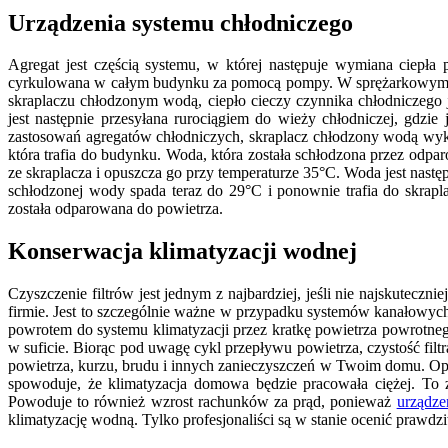
Urządzenia systemu chłodniczego
Agregat jest częścią systemu, w której następuje wymiana ciep
cyrkulowana w całym budynku za pomocą pompy. W sprężarkowym agre
skraplaczu chłodzonym wodą, ciepło cieczy czynnika chłodnicze
jest następnie przesyłana rurociągiem do wieży chłodniczej, gdzi
zastosowań agregatów chłodniczych, skraplacz chłodzony wodą wyko
która trafia do budynku. Woda, która została schłodzona przez odp
ze skraplacza i opuszcza go przy temperaturze 35°C. Woda jest nas
schłodzonej wody spada teraz do 29°C i ponownie trafia do skrapl
została odparowana do powietrza.
Konserwacja klimatyzacji wodnej
Czyszczenie filtrów jest jednym z najbardziej, jeśli nie najskute
firmie. Jest to szczególnie ważne w przypadku systemów kanałowyc
powrotem do systemu klimatyzacji przez kratkę powietrza powrotneg
w suficie. Biorąc pod uwagę cykl przepływu powietrza, czystość filt
powietrza, kurzu, brudu i innych zanieczyszczeń w Twoim domu. Op
spowoduje, że klimatyzacja domowa będzie pracowała ciężej. To 
Powoduje to również wzrost rachunków za prąd, ponieważ
urządze
klimatyzację wodną. Tylko profesjonaliści są w stanie ocenić prawdz