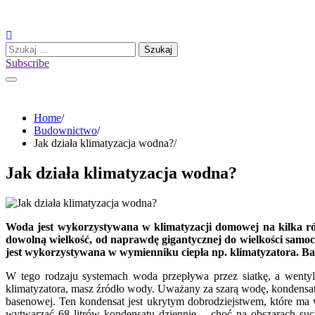
Skip
to
content
Szukaj:
Subscribe
Home
Budownictwo
Jak działa klimatyzacja wodna?
Jak działa klimatyzacja wodna?
Woda jest wykorzystywana w klimatyzacji domowej na kilka ró
dowolną wielkość, od naprawdę gigantycznej do wielkości samo
jest wykorzystywana w wymienniku ciepła np. klimatyzatora. Bar
W tego rodzaju systemach woda przepływa przez siatkę, a wentyla
klimatyzatora, masz źródło wody. Uważany za szarą wodę, kondensat
basenowej. Ten kondensat jest ukrytym dobrodziejstwem, które ma
wytwarzać 68 litrów kondensatu dziennie – choć na obszarach suchy