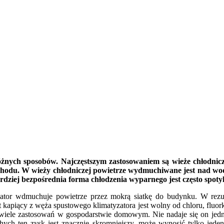
żnych sposobów. Najczęstszym zastosowaniem są wieże chłodnicz
chodu. W wieży chłodniczej powietrze wydmuchiwane jest nad wod
dziej bezpośrednia forma chłodzenia wyparnego jest często spoty
tor wdmuchuje powietrze przez mokrą siatkę do budynku. W rezulta
 kapiący z węża spustowego klimatyzatora jest wolny od chloru, fluor
 wiele zastosowań w gospodarstwie domowym. Nie nadaje się on jedna
ch ten zysk jest znacznie skromniejszy, może wynosić tylko jeden li