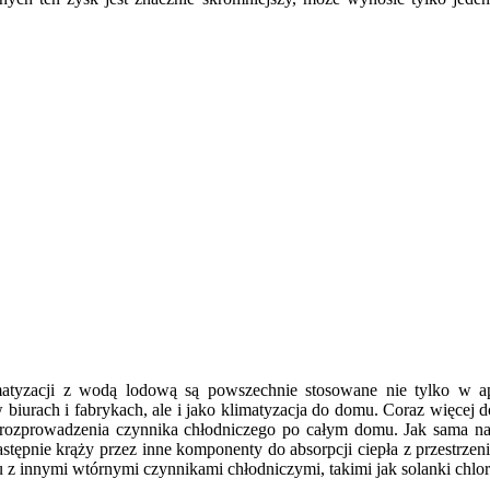
atyzacji z wodą lodową są powszechnie stosowane nie tylko w apl
w biurach i fabrykach, ale i jako klimatyzacja do domu. Coraz więce
ią rozprowadzenia czynnika chłodniczego po całym domu. Jak sama n
stępnie krąży przez inne komponenty do absorpcji ciepła z przestrzeni.
z innymi wtórnymi czynnikami chłodniczymi, takimi jak solanki chlork