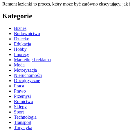
Remont łazienki to proces, który może być zarówno ekscytujący, jak
Kategorie
Biznes
Budownictwo
Dziecko
Edukacja
Hobby
Imprezy
Marketing i reklama
Moda
Motoryzacja
Nieruchomości
Obcojęzyczne
Praca
Prawo
Przemysł
Rolnictwo
Sklepy
Sport
Technologia
Transport
Turystyka