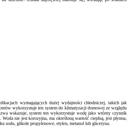
ikacjach wymagających dużej wydajności chłodniczej, takich jak
j domów wykorzystuje ten system do klimatyzacji domowej ze względu
azwa wskazuje, system ten wykorzystuje wodę jako wtórny czynnik
 Woda nie jest korozyjna, ma określoną wartość cieplną, jest płynna,
u sodu, glikole propylenowe, etylen, metanol lub gliceryna.