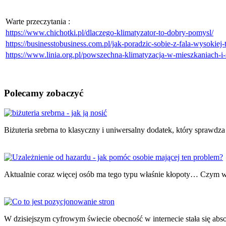
Warte przeczytania :
https://www.chichotki.pl/dlaczego-klimatyzator-to-dobry-pomysl/
https://businesstobusiness.com.pl/jak-poradzic-sobie-z-fala-wysokiej-
https://www.linia.org.pl/powszechna-klimatyzacja-w-mieszkaniach-i-
Polecamy zobaczyć
Nawigacja
wpisu
Biżuteria srebrna to klasyczny i uniwersalny dodatek, który spraw
Aktualnie coraz więcej osób ma tego typu właśnie kłopoty… Czym w
W dzisiejszym cyfrowym świecie obecność w internecie stała się abs