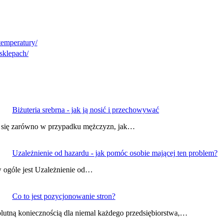
temperatury/
sklepach/
Biżuteria srebrna - jak ją nosić i przechowywać
dza się zarówno w przypadku mężczyzn, jak…
Uzależnienie od hazardu - jak pomóc osobie mającej ten problem?
 ogóle jest Uzależnienie od…
Co to jest pozycjonowanie stron?
olutną koniecznością dla niemal każdego przedsiębiorstwa,…