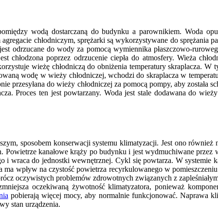
ła pomiędzy wodą dostarczaną do budynku a parownikiem. Woda opu
gacie chłodniczym, sprężarki są wykorzystywane do sprężania pary 
go jest odrzucane do wody za pomocą wymiennika płaszczowo-ruro
e jest chłodzona poprzez odrzucenie ciepła do atmosfery. Wieża chł
rzystuje wieżę chłodniczą do obniżenia temperatury skraplacza. W t
arowaną wodę w wieży chłodniczej, wchodzi do skraplacza w temperatu
tępnie przesyłana do wieży chłodniczej za pomocą pompy, aby została 
acza. Proces ten jest powtarzany. Woda jest stale dodawana do wieży
czniejszym, sposobem konserwacji systemu klimatyzacji. Jest ono rów
h. Powietrze kanałowe krąży po budynku i jest wydmuchiwane przez w
o i wraca do jednostki wewnętrznej. Cykl się powtarza. W systemie k
ra ma wpływ na czystość powietrza recyrkulowanego w pomieszczeniu. Fi
rócz oczywistych problemów zdrowotnych związanych z zapleśniałym s
zmniejsza oczekiwaną żywotność klimatyzatora, ponieważ komponent
nia
pobierają więcej mocy, aby normalnie funkcjonować. Naprawa kl
iwy stan urządzenia.