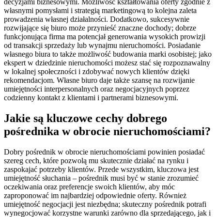
decyzjami biznesowymi. Możliwość kształtowania oferty zgodnie z
własnymi pomysłami i strategią marketingową to kolejna zaleta
prowadzenia własnej działalności. Dodatkowo, sukcesywnie
rozwijające się biuro może przynieść znaczne dochody; dobrze
funkcjonująca firma ma potencjał generowania wysokich prowizji
od transakcji sprzedaży lub wynajmu nieruchomości. Posiadanie
własnego biura to także możliwość budowania marki osobistej; jako
ekspert w dziedzinie nieruchomości możesz stać się rozpoznawalny
w lokalnej społeczności i zdobywać nowych klientów dzięki
rekomendacjom. Własne biuro daje także szansę na rozwijanie
umiejętności interpersonalnych oraz negocjacyjnych poprzez
codzienny kontakt z klientami i partnerami biznesowymi.
Jakie są kluczowe cechy dobrego
pośrednika w obrocie nieruchomościami?
Dobry pośrednik w obrocie nieruchomościami powinien posiadać
szereg cech, które pozwolą mu skutecznie działać na rynku i
zaspokajać potrzeby klientów. Przede wszystkim, kluczowa jest
umiejętność słuchania – pośrednik musi być w stanie zrozumieć
oczekiwania oraz preferencje swoich klientów, aby móc
zaproponować im najbardziej odpowiednie oferty. Również
umiejętność negocjacji jest niezbędna; skuteczny pośrednik potrafi
wynegocjować korzystne warunki zarówno dla sprzedającego, jak i