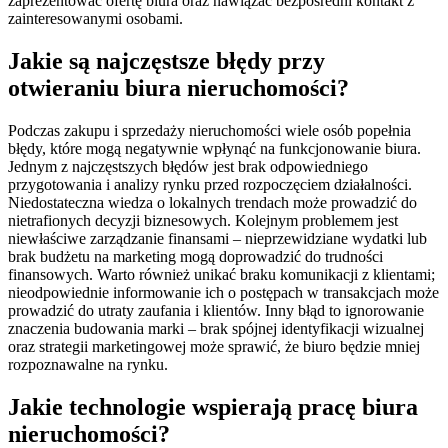
zaprezentować ofertę biura oraz nawiązać bezpośredni kontakt z
zainteresowanymi osobami.
Jakie są najczęstsze błędy przy
otwieraniu biura nieruchomości?
Podczas zakupu i sprzedaży nieruchomości wiele osób popełnia
błędy, które mogą negatywnie wpłynąć na funkcjonowanie biura.
Jednym z najczęstszych błędów jest brak odpowiedniego
przygotowania i analizy rynku przed rozpoczęciem działalności.
Niedostateczna wiedza o lokalnych trendach może prowadzić do
nietrafionych decyzji biznesowych. Kolejnym problemem jest
niewłaściwe zarządzanie finansami – nieprzewidziane wydatki lub
brak budżetu na marketing mogą doprowadzić do trudności
finansowych. Warto również unikać braku komunikacji z klientami;
nieodpowiednie informowanie ich o postępach w transakcjach może
prowadzić do utraty zaufania i klientów. Inny błąd to ignorowanie
znaczenia budowania marki – brak spójnej identyfikacji wizualnej
oraz strategii marketingowej może sprawić, że biuro będzie mniej
rozpoznawalne na rynku.
Jakie technologie wspierają pracę biura
nieruchomości?