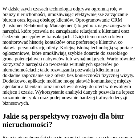
W dzisiejszych czasach technologia odgrywa ogromną rolę w
branży nieruchomości, umożliwiając efektywniejsze zarządzanie
biurem oraz lepszą obsługę klientów. Oprogramowanie CRM
(Customer Relationship Management) to jedno z najważniejszych
narzędzi, które pozwala na zarządzanie relacjami z klientami oraz
śledzenie postępów w transakcjach. Dzięki temu można łatwo
monitorować historię kontaktów oraz preferencje klientów, co
ułatwia personalizację oferty. Kolejną istotną technologią są portale
ogłoszeniowe, które umożliwiają szybkie dotarcie do szerokiego
grona potencjalnych nabywców lub wynajmujących. Warto również
korzystać z narzędzi do tworzenia wirtualnych spacerów po
nieruchomościach; takie rozwiązania pozwalają klientom na
dokładne zapoznanie się z ofertą bez konieczności fizycznej wizyty.
Dodatkowo, aplikacje mobilne mogą ułatwić komunikację między
agentami a klientami oraz umożliwić dostęp do ofert w dowolnym
miejscu i czasie. Wykorzystanie analityki danych pozwala na lepsze
zrozumienie rynku oraz podejmowanie bardziej trafnych decyzji
biznesowych.
Jakie są perspektywy rozwoju dla biur
nieruchomości?
Branża nieruchomości stale się rozwija i zmienia, co stwarza nowe