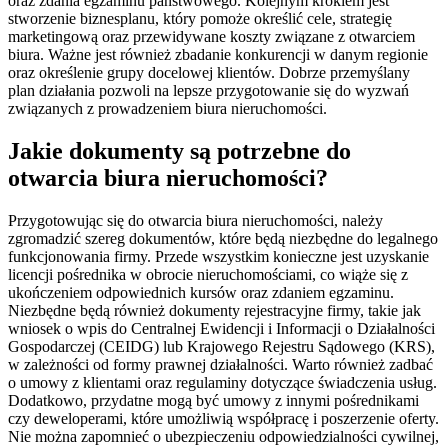
oraz zdania egzaminu państwowego. Kolejnym krokiem jest
stworzenie biznesplanu, który pomoże określić cele, strategię
marketingową oraz przewidywane koszty związane z otwarciem
biura. Ważne jest również zbadanie konkurencji w danym regionie
oraz określenie grupy docelowej klientów. Dobrze przemyślany
plan działania pozwoli na lepsze przygotowanie się do wyzwań
związanych z prowadzeniem biura nieruchomości.
Jakie dokumenty są potrzebne do
otwarcia biura nieruchomości?
Przygotowując się do otwarcia biura nieruchomości, należy
zgromadzić szereg dokumentów, które będą niezbędne do legalnego
funkcjonowania firmy. Przede wszystkim konieczne jest uzyskanie
licencji pośrednika w obrocie nieruchomościami, co wiąże się z
ukończeniem odpowiednich kursów oraz zdaniem egzaminu.
Niezbędne będą również dokumenty rejestracyjne firmy, takie jak
wniosek o wpis do Centralnej Ewidencji i Informacji o Działalności
Gospodarczej (CEIDG) lub Krajowego Rejestru Sądowego (KRS),
w zależności od formy prawnej działalności. Warto również zadbać
o umowy z klientami oraz regulaminy dotyczące świadczenia usług.
Dodatkowo, przydatne mogą być umowy z innymi pośrednikami
czy deweloperami, które umożliwią współpracę i poszerzenie oferty.
Nie można zapomnieć o ubezpieczeniu odpowiedzialności cywilnej,