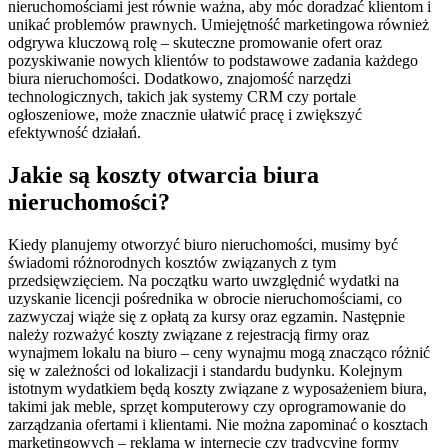
nieruchomościami jest równie ważna, aby móc doradzać klientom i
unikać problemów prawnych. Umiejętność marketingowa również
odgrywa kluczową rolę – skuteczne promowanie ofert oraz
pozyskiwanie nowych klientów to podstawowe zadania każdego
biura nieruchomości. Dodatkowo, znajomość narzędzi
technologicznych, takich jak systemy CRM czy portale
ogłoszeniowe, może znacznie ułatwić pracę i zwiększyć
efektywność działań.
Jakie są koszty otwarcia biura
nieruchomości?
Kiedy planujemy otworzyć biuro nieruchomości, musimy być
świadomi różnorodnych kosztów związanych z tym
przedsięwzięciem. Na początku warto uwzględnić wydatki na
uzyskanie licencji pośrednika w obrocie nieruchomościami, co
zazwyczaj wiąże się z opłatą za kursy oraz egzamin. Następnie
należy rozważyć koszty związane z rejestracją firmy oraz
wynajmem lokalu na biuro – ceny wynajmu mogą znacząco różnić
się w zależności od lokalizacji i standardu budynku. Kolejnym
istotnym wydatkiem będą koszty związane z wyposażeniem biura,
takimi jak meble, sprzęt komputerowy czy oprogramowanie do
zarządzania ofertami i klientami. Nie można zapominać o kosztach
marketingowych – reklama w internecie czy tradycyjne formy