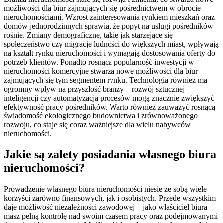
możliwości dla biur zajmujących się pośrednictwem w obrocie
nieruchomościami. Wzrost zainteresowania rynkiem mieszkań oraz
domów jednorodzinnych sprawia, że popyt na usługi pośredników
rośnie. Zmiany demograficzne, takie jak starzejące się
społeczeństwo czy migracje ludności do większych miast, wpływają
na kształt rynku nieruchomości i wymagają dostosowania oferty do
potrzeb klientów. Ponadto rosnąca popularność inwestycji w
nieruchomości komercyjne stwarza nowe możliwości dla biur
zajmujących się tym segmentem rynku. Technologia również ma
ogromny wpływ na przyszłość branży – rozwój sztucznej
inteligencji czy automatyzacja procesów mogą znacznie zwiększyć
efektywność pracy pośredników. Warto również zauważyć rosnącą
świadomość ekologicznego budownictwa i zrównoważonego
rozwoju, co staje się coraz ważniejsze dla wielu nabywców
nieruchomości.
Jakie są zalety posiadania własnego biura
nieruchomości?
Prowadzenie własnego biura nieruchomości niesie ze sobą wiele
korzyści zarówno finansowych, jak i osobistych. Przede wszystkim
daje możliwość niezależności zawodowej – jako właściciel biura
masz pełną kontrolę nad swoim czasem pracy oraz podejmowanymi